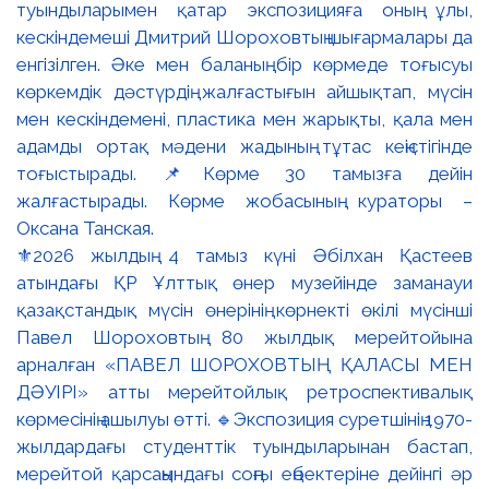
⚜️2026 жылдың 4 тамыз күні Әбілхан Қастеев
атындағы ҚР Ұлттық өнер музейінде заманауи
қазақстандық мүсін өнерінің көрнекті өкілі мүсінші
Павел Шороховтың 80 жылдық мерейтойына
арналған «ПАВЕЛ ШОРОХОВТЫҢ ҚАЛАСЫ МЕН
ДӘУІРІ» атты мерейтойлық ретроспективалық
көрмесінің ашылуы өтті. 🔹Экспозиция суретшінің 1970-
жылдардағы студенттік туындыларынан бастап,
мерейтой қарсаңындағы соңғы еңбектеріне дейінгі әр