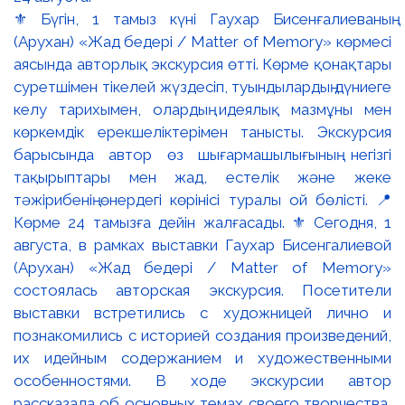
⚜️ Бүгін, 1 тамыз күні Гаухар Бисенғалиеваның
(Арухан) «Жад бедері / Matter of Memory» көрмесі
аясында авторлық экскурсия өтті. Көрме қонақтары
суретшімен тікелей жүздесіп, туындылардың дүниеге
келу тарихымен, олардың идеялық мазмұны мен
көркемдік ерекшеліктерімен танысты. Экскурсия
барысында автор өз шығармашылығының негізгі
тақырыптары мен жад, естелік және жеке
тәжірибенің өнердегі көрінісі туралы ой бөлісті. 📍
Көрме 24 тамызға дейін жалғасады. ⚜️ Сегодня, 1
августа, в рамках выставки Гаухар Бисенгалиевой
(Арухан) «Жад бедері / Matter of Memory»
состоялась авторская экскурсия. Посетители
выставки встретились с художницей лично и
познакомились с историей создания произведений,
их идейным содержанием и художественными
особенностями. В ходе экскурсии автор
рассказала об основных темах своего творчества,