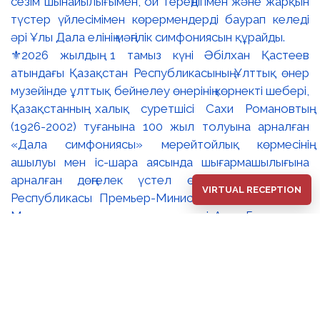
⚜️2026 жылдың 1 тамыз күні Әбілхан Қастеев
атындағы Қазақстан Республикасының Ұлттық өнер
музейінде ұлттық бейнелеу өнерінің көрнекті шебері,
Қазақстанның халық суретшісі Сахи Романовтың
(1926-2002) туғанына 100 жыл толуына арналған
«Дала симфониясы» мерейтойлық көрмесінің
ашылуы мен іс-шара аясында шығармашылығына
арналған дөңгелек үстел өтті. 🔹Қазақстан
VIRTUAL RECEPTION
Республикасы Премьер-Министрінің орынбасары –
Мәдениет және ақпарат министрі Аида Ғалымқызы
Балаева Сахи Романовтың туғанына 100 жыл
толуына арналған «Дала симфониясы»
мерейтойлық көрмесінің ашылуына орай құттықтау
хатын жолдады. Құттықтау хатында Сахи
Романовтың қазақ бейнелеу өнерінде ұлттық