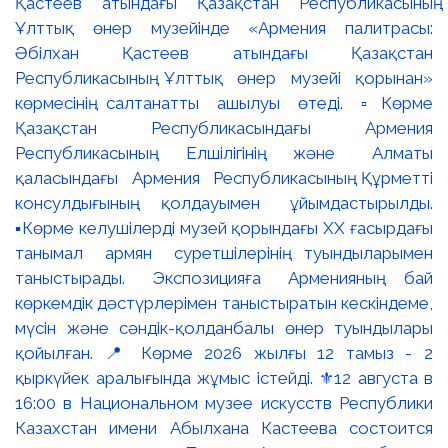
Қастеев атындағы Қазақстан Республикасының
Ұлттық өнер музейінде «Армения палитрасы:
Әбілхан Қастеев атындағы Қазақстан
Республикасының Ұлттық өнер музейі қорынан»
көрмесінің салтанатты ашылуы өтеді. ▫️Көрме
Қазақстан Республикасындағы Армения
Республикасының Елшілігінің және Алматы
қаласындағы Армения Республикасының Құрметті
консулдығының қолдауымен ұйымдастырылды.
▪️Көрме келушілерді музей қорындағы ХХ ғасырдағы
танымал армян суретшілерінің туындыларымен
таныстырады. Экспозицияға Арменияның бай
көркемдік дәстүрлерімен таныстыратын кескіндеме,
мүсін және сәндік-қолданбалы өнер туындылары
қойылған. 📍 Көрме 2026 жылғы 12 тамыз - 2
қыркүйек аралығында жұмыс істейді. ⚜️12 августа в
16:00 в Национальном музее искусств Республики
Казахстан имени Абылхана Кастеева состоится