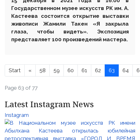
15 декабря в 2021 года в 16.00 в
Государственном музее искусств РК им. А.
Кастеева состоится открытие выставки
живописи Жамили Такен «Я закрыла
глаза, чтобы видеть». Экспозиция
представляет 100 произведений мастера.
Start
«
58
59
60
61
62
63
64
6
Page 63 of 77
Latest Instagram News
Instagram