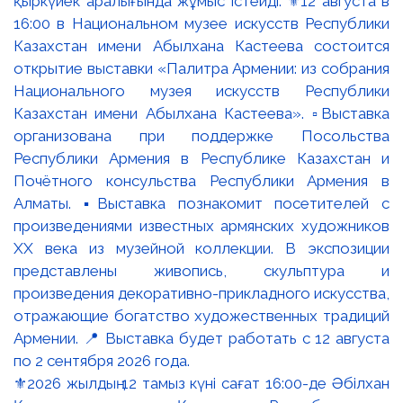
⚜️2026 жылдың 12 тамыз күні сағат 16:00-де Әбілхан