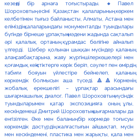
кезеңді бір арнаға тоғыстырады. 🔸Павел
Шороховтың есімі Қазақстан қалаларының көркем
келбетімен тығыз байланысты, Алматы, Астана мен
еліміздің қалаларындағы монументалды туындылары
бүгінде бірнеше ұрпақтың мәдени жадында сақталып
әрі қалалық ортаның құрамдас бөлігіне айналып
үлгерді. Шебер қолынан шыққан мүсіндер қаланың
алаң-саябақтарына, жаяу жүргіншілеркөшелері мен
қоғамдық кеңістіктерге көрік беріп, сәулет пен өмірдің
табиғи бояуын үйлестіре бейнелеп, қаланың
көркемдік болмысын аша түседі. 🔺🔺Көрменің
жобалық ерекшелігі – ұрпақтар арасындағы
шығармашылық диалог. Павел Шороховтың мүсіндік
туындыларымен қатар экспозицияға оның ұлы,
кескіндемеші Дмитрий Шороховтың шығармалары да
енгізілген. Әке мен баланың бір көрмеде тоғысуы
көркемдік дәстүрдің жалғастығын айшықтап, мүсін
мен кескіндемені, пластика мен жарықты, қала мен