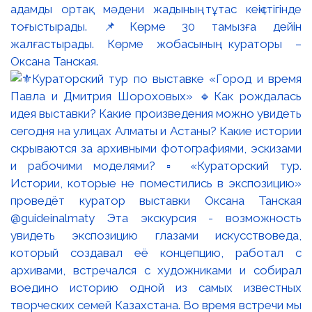
адамды ортақ мәдени жадының тұтас кеңістігінде
тоғыстырады. 📌Көрме 30 тамызға дейін
жалғастырады. Көрме жобасының кураторы –
Оксана Танская.