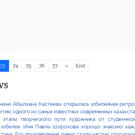
73
74
75
76
77
»
End
ws