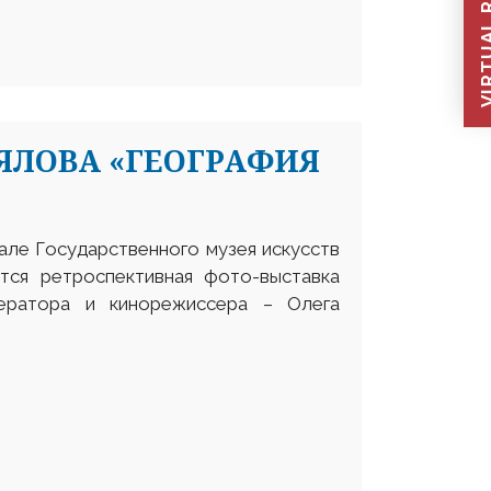
VIRTUAL REC
ЯЛОВА «ГЕОГРАФИЯ
але Государственного музея искусств
ется ретроспективная фото-выставка
ператора и кинорежиссера – Олега