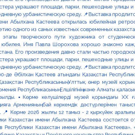
мени Абылхана Кастеева открылась юбилейная ретр
ю одного из самых известных современных казахста
 этапы творческого пути художника от студенческ
и юбилея. Имя Павла Шорохова хорошо знакомо кажд
стана. Его произведения давно стали частью городско
астера украшают площади, парки, пешеходные улицы и
едневную урбанистическую среду. 📌Выставка продлится