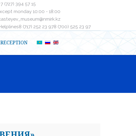
+7 (727) 394 57 15
xcept monday 10:00 - 18:00
kasteyev_museum@nmirk.kz
elplinesㅤ8 (717) 252 23 97ㅤㅤ8 (700) 525 23 97
RECEPTION
ВЕНИЯ»