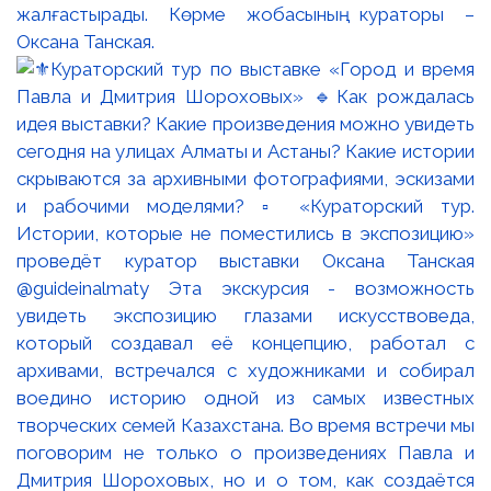
жалғастырады. Көрме жобасының кураторы –
Оксана Танская.