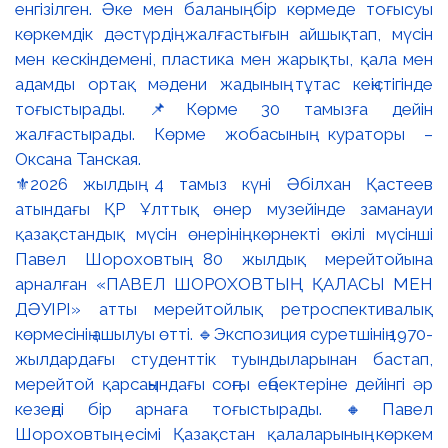
⚜️2026 жылдың 4 тамыз күні Әбілхан Қастеев
атындағы ҚР Ұлттық өнер музейінде заманауи
қазақстандық мүсін өнерінің көрнекті өкілі мүсінші
Павел Шороховтың 80 жылдық мерейтойына
арналған «ПАВЕЛ ШОРОХОВТЫҢ ҚАЛАСЫ МЕН
ДӘУІРІ» атты мерейтойлық ретроспективалық
көрмесінің ашылуы өтті. 🔹Экспозиция суретшінің 1970-
жылдардағы студенттік туындыларынан бастап,
мерейтой қарсаңындағы соңғы еңбектеріне дейінгі әр
кезеңді бір арнаға тоғыстырады. 🔸Павел
Шороховтың есімі Қазақстан қалаларының көркем