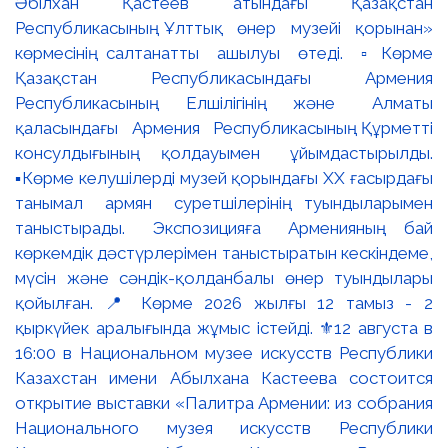
Әбілхан Қастеев атындағы Қазақстан
Республикасының Ұлттық өнер музейі қорынан»
көрмесінің салтанатты ашылуы өтеді. ▫️Көрме
Қазақстан Республикасындағы Армения
Республикасының Елшілігінің және Алматы
қаласындағы Армения Республикасының Құрметті
консулдығының қолдауымен ұйымдастырылды.
▪️Көрме келушілерді музей қорындағы ХХ ғасырдағы
танымал армян суретшілерінің туындыларымен
таныстырады. Экспозицияға Арменияның бай
көркемдік дәстүрлерімен таныстыратын кескіндеме,
мүсін және сәндік-қолданбалы өнер туындылары
қойылған. 📍 Көрме 2026 жылғы 12 тамыз - 2
қыркүйек аралығында жұмыс істейді. ⚜️12 августа в
16:00 в Национальном музее искусств Республики
Казахстан имени Абылхана Кастеева состоится
открытие выставки «Палитра Армении: из собрания
Национального музея искусств Республики