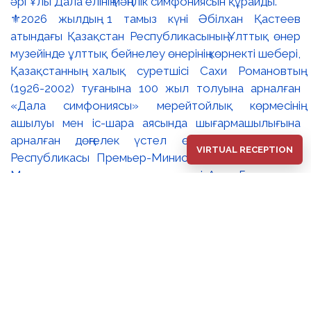
⚜️2026 жылдың 1 тамыз күні Әбілхан Қастеев
атындағы Қазақстан Республикасының Ұлттық өнер
музейінде ұлттық бейнелеу өнерінің көрнекті шебері,
Қазақстанның халық суретшісі Сахи Романовтың
(1926-2002) туғанына 100 жыл толуына арналған
«Дала симфониясы» мерейтойлық көрмесінің
ашылуы мен іс-шара аясында шығармашылығына
арналған дөңгелек үстел өтті. 🔹Қазақстан
VIRTUAL RECEPTION
Республикасы Премьер-Министрінің орынбасары –
Мәдениет және ақпарат министрі Аида Ғалымқызы
Балаева Сахи Романовтың туғанына 100 жыл
толуына арналған «Дала симфониясы»
мерейтойлық көрмесінің ашылуына орай құттықтау
хатын жолдады. Құттықтау хатында Сахи
Романовтың қазақ бейнелеу өнерінде ұлттық
кескіндеме мен графиканың дамуына зор үлес қосқан
дара суретші екенін атап өтті. Сонымен қатар