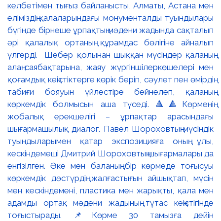
келбетімен тығыз байланысты, Алматы, Астана мен
еліміздің қалаларындағы монументалды туындылары
бүгінде бірнеше ұрпақтың мәдени жадында сақталып
әрі қалалық ортаның құрамдас бөлігіне айналып
үлгерді. Шебер қолынан шыққан мүсіндер қаланың
алаң-саябақтарына, жаяу жүргіншілеркөшелері мен
қоғамдық кеңістіктерге көрік беріп, сәулет пен өмірдің
табиғи бояуын үйлестіре бейнелеп, қаланың
көркемдік болмысын аша түседі. 🔺🔺Көрменің
жобалық ерекшелігі – ұрпақтар арасындағы
шығармашылық диалог. Павел Шороховтың мүсіндік
туындыларымен қатар экспозицияға оның ұлы,
кескіндемеші Дмитрий Шороховтың шығармалары да
енгізілген. Әке мен баланың бір көрмеде тоғысуы
көркемдік дәстүрдің жалғастығын айшықтап, мүсін
мен кескіндемені, пластика мен жарықты, қала мен
адамды ортақ мәдени жадының тұтас кеңістігінде
тоғыстырады. 📌Көрме 30 тамызға дейін