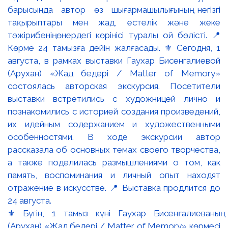
⚜️ Бүгін, 1 тамыз күні Гаухар Бисенғалиеваның
(Арухан) «Жад бедері / Matter of Memory» көрмесі