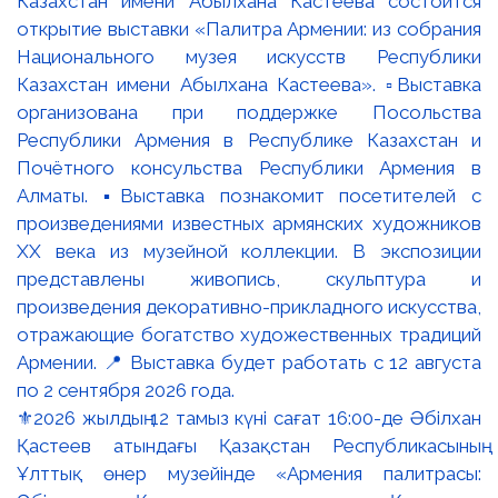
⚜️2026 жылдың 12 тамыз күні сағат 16:00-де Әбілхан
Қастеев атындағы Қазақстан Республикасының
Ұлттық өнер музейінде «Армения палитрасы: