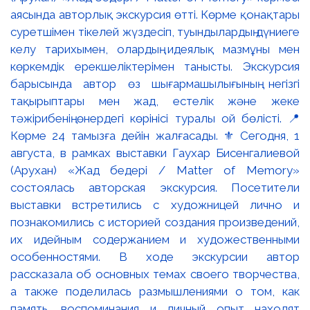
аясында авторлық экскурсия өтті. Көрме қонақтары
суретшімен тікелей жүздесіп, туындылардың дүниеге
келу тарихымен, олардың идеялық мазмұны мен
көркемдік ерекшеліктерімен танысты. Экскурсия
барысында автор өз шығармашылығының негізгі
тақырыптары мен жад, естелік және жеке
тәжірибенің өнердегі көрінісі туралы ой бөлісті. 📍
Көрме 24 тамызға дейін жалғасады. ⚜️ Сегодня, 1
августа, в рамках выставки Гаухар Бисенгалиевой
(Арухан) «Жад бедері / Matter of Memory»
состоялась авторская экскурсия. Посетители
выставки встретились с художницей лично и
познакомились с историей создания произведений,
их идейным содержанием и художественными
особенностями. В ходе экскурсии автор
рассказала об основных темах своего творчества,
а также поделилась размышлениями о том, как
память, воспоминания и личный опыт находят