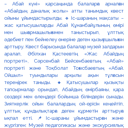
– Абай күні» қарсаңында балаларға арналған
«Абайдың даналық жолы» атты танымдық квест
ойыны ұйымдастырылды. 🔹Іс-шараның мақсаты –
жас қатысушыларды Абай Құнанбайұлының өмірі
мен шығармашылығымен таныстырып, ұлттық
әдебиет пен бейнелеу өнеріне деген қызығушылығын
арттыру. Квест барысында балалар музей залдарын
аралап, Әбілхан Қастеевтің «Жас Абайдың
портреті», Сәрсенбай Бейсенбаевтың «Абай»
портреті және Тоқболат Тоғысбаевтың «Абай.
Ойшыл» туындылары арқылы ақын тұлғасын
тереңірек таныды. 🔸Қатысушылар қызықты
тапсырмалар орындап, Абайдың өмірбаяны, қара
сөздері мен өлеңдері бойынша білімдерін сынады.
Зияткерлік ойын балалардың ой-өрісін кеңейтіп,
ұлттық құндылықтарға деген құрметін арттыруға
ықпал етті. 📌Іс-шараны ұйымдастырған және
жүргізген: Музей педагогикасы және экскурсиялық