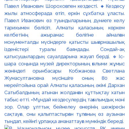
Павел Иванович Шороховпен кездесті. 🔸Кездесу
жылы атмосферада өтіп, еркін сұхбатқа ұласты.
Павел Иванович өз туындыларының дүниеге келу
тарихымен бөлісіп, Алматы қаласының көркем
келбетінің ажырамас бөлігіне айналған
монументалды мүсіндерге қатысты шығармашылық
ізденістері туралы баяндады. Сондай-ақ
қатысушылардың сауалдарына жауап берді. 🔹Іс-
шара соңында музей директорының ғылыми жұмыс
жөніндегі орынбасары Кобжанова Светлана
Жумасултановна мүсіншіге оның 80 жас
мерейтойына орай Алматы қаласының әкімі Дархан
Сатыбалдының атынан жолданған құттықтау хатын
табыс етті. ▫️Мұндай кездесулердің тағылымдық мәні
зор. Олар ұлттық бейнелеу өнерінің шежіресін
сақтауға, оны қалыптастырған тұлғаның өз аузынан
тыңдап, кейінгі ұрпаққа аманаттауға мүмкіндік береді.