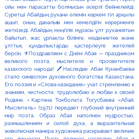
ойы мен парасатты болмысын әсерлі бейнелейді.
Суретші Абайдың рухани әлемін көркем тіл арқылы
ашып, оның даналығы мен кемелдігін көрерменге
жеткізеді. Абайдың мәңгілік мұрасы ұлт руханиятын
байытып, жас ұрпақты білімге, мәдениетке және
ұлттық құндылықтарды қастерлеуге жетелей
берсін. ⚜️Поздравляем с Днём Абая — праздником
великого поэта, мыслителя и просветителя
казахского народа! 🖊️Наследие Абая Кунанбаева
стало символом духовного богатства Казахстана.
Его поэзия и «Слова назидания» учат стремлению к
знаниям, честности, трудолюбию и любви к своей
Родине. ▫️Картина Токболата Тогусбаева «Абай.
Мыслитель» (1971) передаёт глубокий внутренний
мир поэта. Образ Абая наполнен мудростью,
размышлением и силой духа, а выразительная
живописная манера художника раскрывает величие
его личности. Пусть великое наследие Абая и