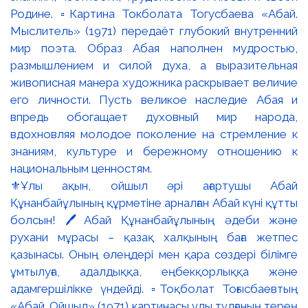
⚜️Ұлы ақын, ойшыл әрі ағартушы Абай
Құнанбайұлының құрметіне арналған Абай күні құтты
болсын! 🖊️Абай Құнанбайұлының әдеби және
рухани мұрасы – қазақ халқының баға жетпес
қазынасы. Оның өлеңдері мен қара сөздері білімге
ұмтылуға, адалдыққа, еңбекқорлыққа және
адамгершілікке үндейді. ▫️Тоқболат Тоғысбаевтың
«Абай. Ойшыл» (1971) картинасы ұлы тұлғаның терең