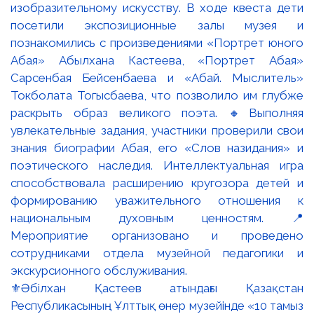
⚜️Әбілхан Қастеев атындағы Қазақстан
Республикасының Ұлттық өнер музейінде «10 тамыз