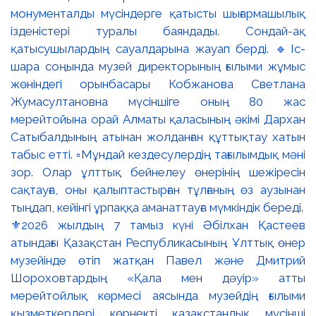
⚜️2026 жылдың 7 тамыз күні Әбілхан Қастеев
атындағы Қазақстан Республикасының Ұлттық өнер
музейінде өтіп жатқан Павел және Дмитрий
Шороховтардың «Қала мен дәуір» атты
мерейтойлық көрмесі аясында музейдің ғылыми
қызметкерлері көрнекті қазақстандық мүсінші