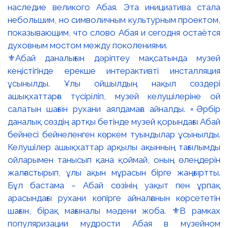
⚜️Абай даналығын дәріптеу мақсатында музей
кеңістігінде ерекше интерактивті инсталляция
ұсынылды. Ұлы ойшылдың нақыл сөздері
ашықхаттарға түсіріліп, музей келушілеріне ой
салатын шағын рухани аялдамаға айналды. ▫️Әрбір
даналық сөздің артқы бетінде музей қорындағы Абай
бейнесі бейнеленген көркем туындылар ұсынылды.
Келушілер ашықхаттар арқылы ақынның тағылымды
ойларымен танысып қана қоймай, оның өлеңдерін
жалғастырып, ұлы ақын мұрасын бірге жаңғыртты.
Бұл бастама – Абай сөзінің уақыт пен ұрпақ
арасындағы рухани көпірге айналғанын көрсететін
шағын, бірақ мағыналы мәдени жоба. ⚜️В рамках
популяризации мудрости Абая в музейном