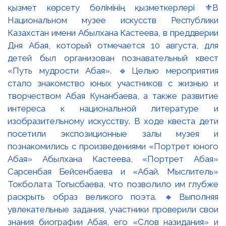
қызмет көрсету бөлімінің қызметкерлері ⚜️В
Национальном музее искусств Республики
Казахстан имени Абылхана Кастеева, в преддверии
Дня Абая, который отмечается 10 августа, для
детей был организован познавательный квест
«Путь мудрости Абая». 🔹Целью мероприятия
стало знакомство юных участников с жизнью и
творчеством Абая Кунанбаева, а также развитие
интереса к национальной литературе и
изобразительному искусству. В ходе квеста дети
посетили экспозиционные залы музея и
познакомились с произведениями «Портрет юного
Абая» Абылхана Кастеева, «Портрет Абая»
Сарсенбая Бейсенбаева и «Абай. Мыслитель»
Токболата Тогысбаева, что позволило им глубже
раскрыть образ великого поэта. 🔸Выполняя
увлекательные задания, участники проверили свои
знания биографии Абая, его «Слов назидания» и