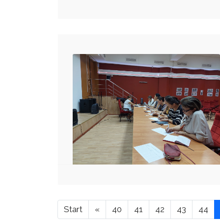
Start
«
40
41
42
43
44