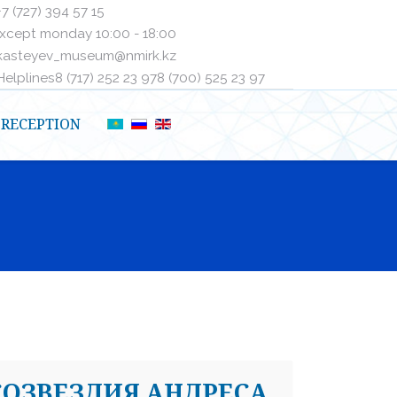
+7 (727) 394 57 15
xcept monday 10:00 - 18:00
kasteyev_museum@nmirk.kz
elplinesㅤ8 (717) 252 23 97ㅤㅤ8 (700) 525 23 97
RECEPTION
СОЗВЕЗДИЯ АНДРЕСА