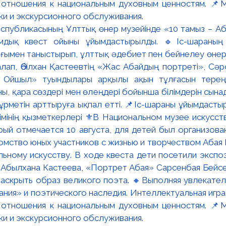
Республикасының Ұлттық өнер музейінде «10 тамыз – Аб
мдық квест ойыны ұйымдастырылды. 🔹Іс-шараның
ғымен таныстырып, ұлттық әдебиет пен бейнелеу өнері
лап, Әбілхан Қастеевтің «Жас Абайдың портреті», Сә
 Ойшыл» туындылары арқылы ақын тұлғасын терең
, қара сөздері мен өлеңдері бойынша білімдерін сынад
ұрметін арттыруға ықпал етті. 📌Іс-шараны ұйымдасты
імінің қызметкерлері ⚜️В Национальном музее искусст
рый отмечается 10 августа, для детей был организов
омство юных участников с жизнью и творчеством Абая К
ьному искусству. В ходе квеста дети посетили экспо
Абылхана Кастеева, «Портрет Абая» Сарсенбая Бейс
аскрыть образ великого поэта. 🔸Выполняя увлекател
дания» и поэтического наследия. Интеллектуальная иг
отношения к национальным духовным ценностям. 📌
ки и экскурсионного обслуживания.