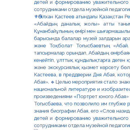
⚜️Әбілхан Қастеев атындағы Қазақстан 
«Абайдың даналық жолы» атты таны
Құнанбайұлының өмірі мен шығармашылы
барысында балалар музей залдарын ара
және Тоқболат Тоғысбаевтың «Абай.
тапсырмалар орындап, Абайдың өмірбаяны
кеңейтіп, ұлттық құндылықтарға деген қ
және экскурсиялық қызмет көрсету бөл
Кастеева, в преддверии Дня Абая, кото
Абая». 🔹Целью мероприятия стало знак
национальной литературе и изобразител
произведениями «Портрет юного Абая» 
Тогысбаева, что позволило им глубже р
знания биографии Абая, его «Слов нази
детей и формированию уважительного 
сотрудниками отдела музейной педагоги