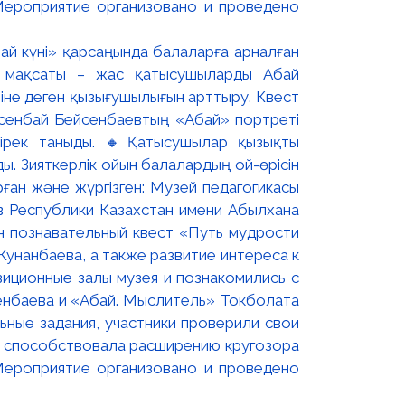
ай күні» қарсаңында балаларға арналған
 мақсаты – жас қатысушыларды Абай
не деген қызығушылығын арттыру. Квест
рсенбай Бейсенбаевтың «Абай» портреті
ірек таныды. 🔸Қатысушылар қызықты
ы. Зияткерлік ойын балалардың ой-өрісін
рған және жүргізген: Музей педагогикасы
в Республики Казахстан имени Абылхана
ан познавательный квест «Путь мудрости
унанбаева, а также развитие интереса к
зиционные залы музея и познакомились с
енбаева и «Абай. Мыслитель» Токболата
ьные задания, участники проверили свои
ра способствовала расширению кругозора
Мероприятие организовано и проведено