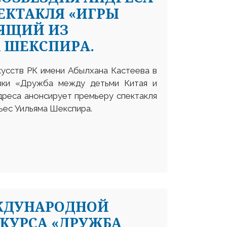
ЕКТАКЛЯ «ИГРЫ
ЯЩИЙ ИЗ
 ШЕКСПИРА.
кусств РК имени Абылхана Кастеева в
авки «Дружба между детьми Китая и
дреса анонсирует премьеру спектакля
ьес Уильяма Шекспира.
ЖДУНАРОДНОЙ
КУРСА «ДРУЖБА