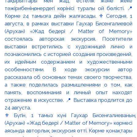
⚜️ Бүгін, 1 тамыз күні Гаухар Бисенғалиеваның
(Арухан) «Жад бедері / Matter of Memory» көрмесі
аясында авторлық экскурсия өтті. Көрме қонақтары