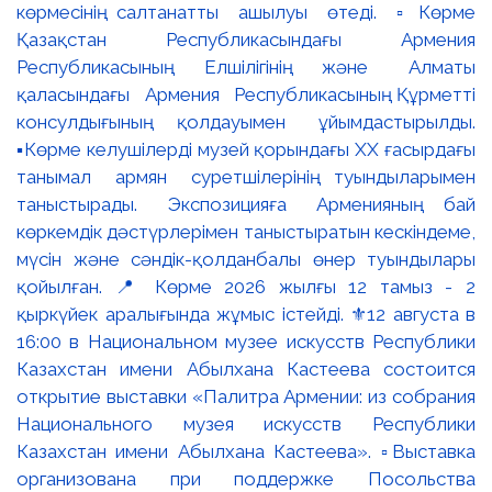
көрмесінің салтанатты ашылуы өтеді. ▫️Көрме
Қазақстан Республикасындағы Армения
Республикасының Елшілігінің және Алматы
қаласындағы Армения Республикасының Құрметті
консулдығының қолдауымен ұйымдастырылды.
▪️Көрме келушілерді музей қорындағы ХХ ғасырдағы
танымал армян суретшілерінің туындыларымен
таныстырады. Экспозицияға Арменияның бай
көркемдік дәстүрлерімен таныстыратын кескіндеме,
мүсін және сәндік-қолданбалы өнер туындылары
қойылған. 📍 Көрме 2026 жылғы 12 тамыз - 2
қыркүйек аралығында жұмыс істейді. ⚜️12 августа в
16:00 в Национальном музее искусств Республики
Казахстан имени Абылхана Кастеева состоится
открытие выставки «Палитра Армении: из собрания
Национального музея искусств Республики
Казахстан имени Абылхана Кастеева». ▫️Выставка
организована при поддержке Посольства