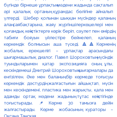
бүгінде бірнеше ұрпақтың мәдени жадында сақталып
әрі қалалық ортаның құрамдас бөлігіне айналып
үлгерді. Шебер қолынан шыққан мүсіндер қаланың
алаң-саябақтарына, жаяу жүргіншілеркөшелері мен
қоғамдық кеңістіктерге көрік беріп, сәулет пен өмірдің
табиғи бояуын үйлестіре бейнелеп, қаланың
көркемдік болмысын аша түседі. 🔺🔺Көрменің
жобалық ерекшелігі – ұрпақтар арасындағы
шығармашылық диалог. Павел Шороховтың мүсіндік
туындыларымен қатар экспозицияға оның ұлы,
кескіндемеші Дмитрий Шороховтың шығармалары да
енгізілген. Әке мен баланың бір көрмеде тоғысуы
көркемдік дәстүрдің жалғастығын айшықтап, мүсін
мен кескіндемені, пластика мен жарықты, қала мен
адамды ортақ мәдени жадының тұтас кеңістігінде
тоғыстырады. 📌Көрме 30 тамызға дейін
жалғастырады. Көрме жобасының кураторы –
Оксана Танская.