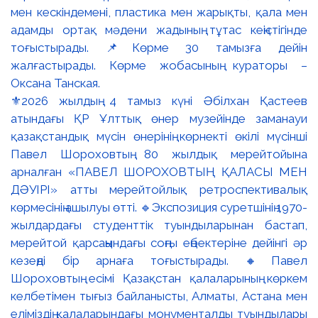
⚜️2026 жылдың 4 тамыз күні Әбілхан Қастеев
атындағы ҚР Ұлттық өнер музейінде заманауи
қазақстандық мүсін өнерінің көрнекті өкілі мүсінші
Павел Шороховтың 80 жылдық мерейтойына
арналған «ПАВЕЛ ШОРОХОВТЫҢ ҚАЛАСЫ МЕН
ДӘУІРІ» атты мерейтойлық ретроспективалық
көрмесінің ашылуы өтті. 🔹Экспозиция суретшінің 1970-
жылдардағы студенттік туындыларынан бастап,
мерейтой қарсаңындағы соңғы еңбектеріне дейінгі әр
кезеңді бір арнаға тоғыстырады. 🔸Павел
Шороховтың есімі Қазақстан қалаларының көркем
келбетімен тығыз байланысты, Алматы, Астана мен
еліміздің қалаларындағы монументалды туындылары