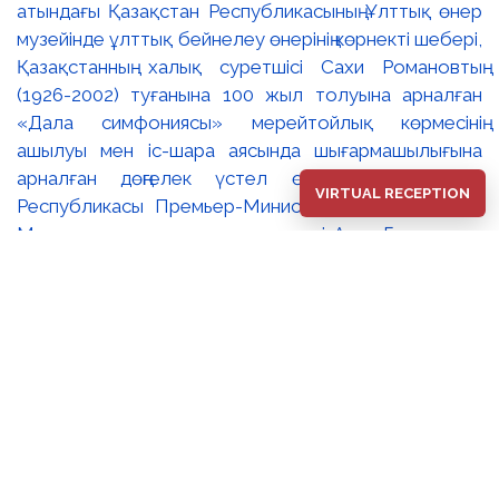
атындағы Қазақстан Республикасының Ұлттық өнер
музейінде ұлттық бейнелеу өнерінің көрнекті шебері,
Қазақстанның халық суретшісі Сахи Романовтың
(1926-2002) туғанына 100 жыл толуына арналған
«Дала симфониясы» мерейтойлық көрмесінің
ашылуы мен іс-шара аясында шығармашылығына
арналған дөңгелек үстел өтті. 🔹Қазақстан
VIRTUAL RECEPTION
Республикасы Премьер-Министрінің орынбасары –
Мәдениет және ақпарат министрі Аида Ғалымқызы
Балаева Сахи Романовтың туғанына 100 жыл
толуына арналған «Дала симфониясы»
мерейтойлық көрмесінің ашылуына орай құттықтау
хатын жолдады. Құттықтау хатында Сахи
Романовтың қазақ бейнелеу өнерінде ұлттық
кескіндеме мен графиканың дамуына зор үлес қосқан
дара суретші екенін атап өтті. Сонымен қатар
көрменің суретшінің бай шығармашылық мұрасын
жаңаша зерделеп, кейінгі ұрпаққа насихаттаудағы