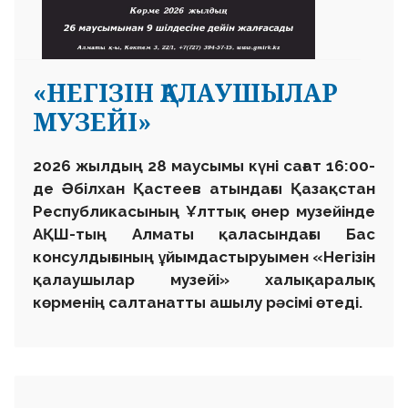
«НЕГІЗІН ҚАЛАУШЫЛАР
МУЗЕЙІ»
2026 жылдың 28 маусымы күні сағат 16:00-
де Әбілхан Қастеев атындағы Қазақстан
Республикасының Ұлттық өнер музейінде
АҚШ-тың Алматы қаласындағы Бас
консулдығының ұйымдастыруымен «Негізін
қалаушылар музейі» халықаралық
көрменің салтанатты ашылу рәсімі өтеді.