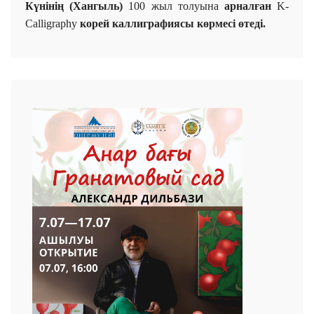
Күнінің (Хангыль)
100 жыл толуына
арналған
K-
Calligraphy
к
орей
каллиграфиясы көрмесі өтеді.