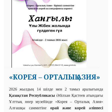
«КОРЕЯ – ОРТАЛЫҚ АЗИЯ»
2026 жыл
дың
14 шілде мен 2 тамыз аралығында
Қазақстан Республикасы
Әбілхан Қастеев атындағы
Ұлттық
өнер музейінде «Корея – Орталық Азия»
Алғашқы
саммитіне
орай және
корей әліппесі