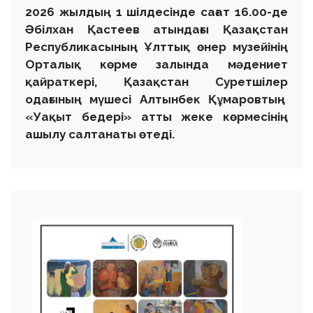
2026 жылдың 1 шілдесінде сағат 16.00-де
Әбілхан Қастеев атындағы Қазақстан
Республикасының Ұлттық өнер музейінің
Орталық көрме залында мәдениет
қайраткері, Қазақстан Суретшілер
одағының мүшесі Алтынбек Құмаровтың
«Уақыт бедері» атты жеке көрмесінің
ашылу салтанаты өтеді.