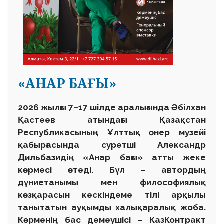
«АНАР БАҒЫ»
2026 жылғы 7–17 шілде аралығында Әбілхан
Қастеев атындағы Қазақстан
Республикасының Ұлттық өнер музейі
қабырғасында суретші Александр
Дильбазидің «Анар бағы» атты жеке
көрмесі өтеді. Бұл – автордың
дүниетанымы мен философиялық
көзқарасын кескіндеме тілі арқылы
танытатын ауқымды халықаралық жоба.
Көрменің бас демеушісі – КазКонтракт