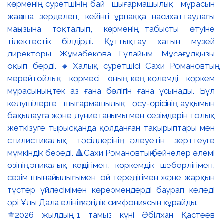
⚜️2026 жылдың 1 тамыз күні Әбілхан Қастеев