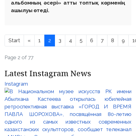
альбомның әсері» атты топтық көрменің
ашылуы өтеді.
Start
«
1
2
3
4
5
6
7
8
9
1
Page 2 of 77
Latest Instagram News
Instagram