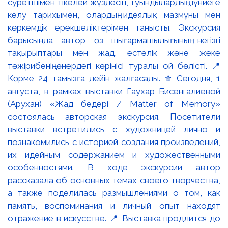
суретшімен тікелей жүздесіп, туындылардың дүниеге
келу тарихымен, олардың идеялық мазмұны мен
көркемдік ерекшеліктерімен танысты. Экскурсия
барысында автор өз шығармашылығының негізгі
тақырыптары мен жад, естелік және жеке
тәжірибенің өнердегі көрінісі туралы ой бөлісті. 📍
Көрме 24 тамызға дейін жалғасады. ⚜️ Сегодня, 1
августа, в рамках выставки Гаухар Бисенгалиевой
(Арухан) «Жад бедері / Matter of Memory»
состоялась авторская экскурсия. Посетители
выставки встретились с художницей лично и
познакомились с историей создания произведений,
их идейным содержанием и художественными
особенностями. В ходе экскурсии автор
рассказала об основных темах своего творчества,
а также поделилась размышлениями о том, как
память, воспоминания и личный опыт находят
отражение в искусстве. 📍 Выставка продлится до