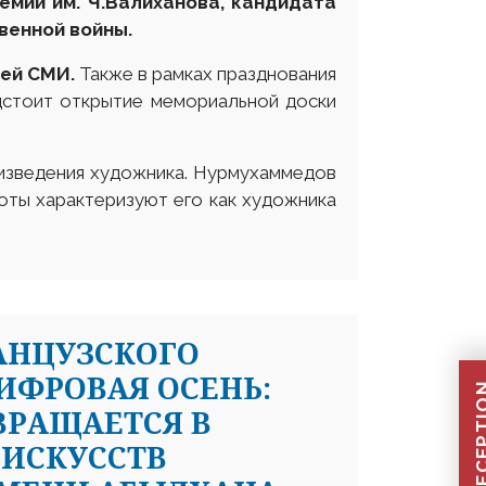
емии им. Ч.Валиханова, кандидата
венной войны
.
лей
СМИ.
Также в рамках празднования
дстоит открытие мемориальной доски
оизведения художника. Нурмухаммедов
оты характеризуют его как художника
РАНЦУЗСКОГО
ИФРОВАЯ ОСЕНЬ:
ВРАЩАЕТСЯ В
 ИСКУССТВ