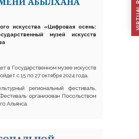
VIRTUAL REC
ИМЕНИ АБЫЛХАНА
ого искусства «Цифровая осень:
сударственный музей искусств
ва
ет в Государственном музее искусств
йдет с 15 по 27 октября 2024 года.
льтурный региональный фестиваль,
 Фестиваль организован Посольством
го Альянса.