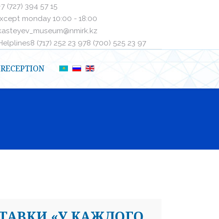
+7 (727) 394 57 15
xcept monday 10:00 - 18:00
kasteyev_museum@nmirk.kz
elplinesㅤ8 (717) 252 23 97ㅤㅤ8 (700) 525 23 97
RECEPTION
ТАВКИ «У КАЖДОГО