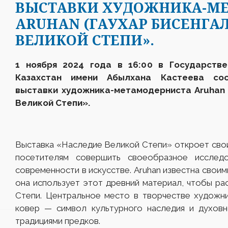
ВЫСТАВКИ ХУДОЖНИКА-М
ARUHAN (ГАУХАР БИСЕНГА
ВЕЛИКОЙ СТЕПИ».
1 ноября 2024 года в 16:00 в Государстве
К
азахстан
им
ени
Абылхана Кастеева сост
выставки художника-метамодерниста
Aruhan
Великой Степи».
Выставка «Наследие Великой Степи» откроет сво
посетителям совершить своеобразное исслед
современности в искусстве. Aruhan известна своим
она использует этот древний материал, чтобы ра
Степи. Центральное место в творчестве художни
ковер — символ культурного наследия и духовн
традициями предков.