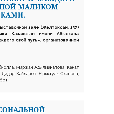
ННОЙ МАЛИКОМ
ИКАМИ.
выставочном зале (Желтоксан, 137)
лики Казахстан имени Абылхана
ждого свой путь», организованной
биолла, Маржан Адылманапова, Канат
 Дидар Кайдаров, Ырысгуль Оханова,
бот.
РСОНАЛЬНОЙ