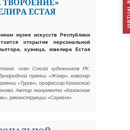
VIRTUAL REC
Е ТВОРОЕНИЕ»
ЕЛИРА ЕСТАЯ
енном музее искусств Республики
тоится открытие персональной
льптора, кузнеца, ювелира Естая
стана, член Союза художников РК,
ународной премии «Жігер», кавалер
ремии «Туран», профессор Казахской
енова. Автор монумента «Казахское
яқ», реконструкции «Сәукеле».