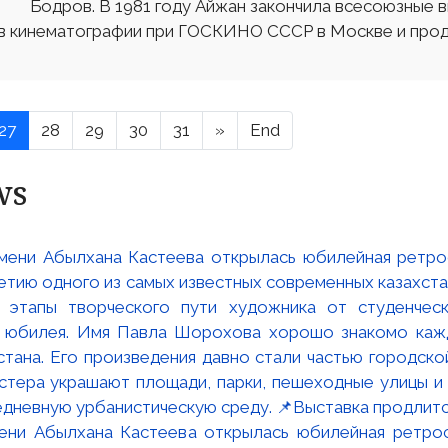
Бодров. В 1981 году Айжан закончила всесоюзные 
в кинематографии при ГОСКИНО СССР в Москве и прод
27
28
29
30
31
»
End
ws
мени Абылхана Кастеева открылась юбилейная ретр