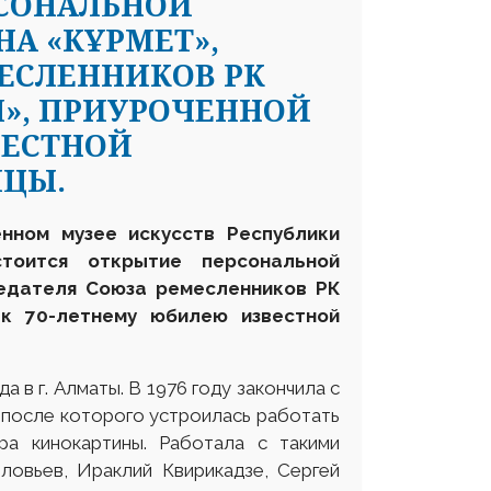
РСОНАЛЬНОЙ
НА «КҰРМЕТ»,
ЕСЛЕННИКОВ РК
Л», ПРИУРОЧЕННОЙ
ВЕСТНОЙ
ИЦЫ.
енном музее искусств Республики
тоится открытие персональной
едателя Союза ремесленников РК
к 70-летнему юбилею известной
в г. Алматы. В 1976 году закончила с
 после которого устроилась работать
ра кинокартины. Работала с такими
ловьев, Ираклий Квирикадзе, Сергей