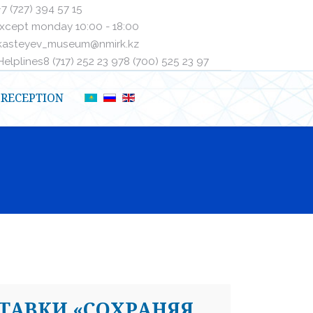
+7 (727) 394 57 15
xcept monday 10:00 - 18:00
kasteyev_museum@nmirk.kz
elplinesㅤ8 (717) 252 23 97ㅤㅤ8 (700) 525 23 97
RECEPTION
ТАВКИ «СОХРАНЯЯ