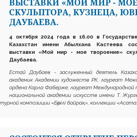
ВЫСТАВКИ «МОЙ МИР - МО
СКУЛЬПТОРА, КУЗНЕЦА, ЮВ
ДАУБАЕВА.
4 октября 2024 года в 16.00 в Государств
Казахстан имени Абылхана Кастеева сос
выставки «
Мой мир - мое твороение
» ску
Даубаева.
Естай Даубаев - заслуженный деятель Казах
академик Академии художеств РК, лауреат Межд
ордена Карла Фаберже, лауреат Международной п
национальной академии искусств имени Т. Жург
турной композиции «Бөрілі байрақ», коллекции «Асата