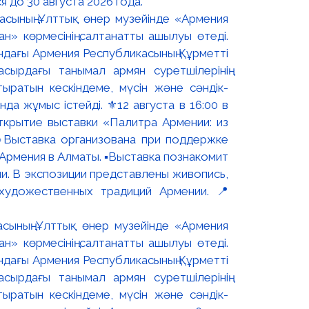
 до 30 августа 2026 года.
асының Ұлттық өнер музейінде «Армения
н» көрмесінің салтанатты ашылуы өтеді.
ындағы Армения Республикасының Құрметті
сырдағы танымал армян суретшілерінің
ыратын кескіндеме, мүсін және сәндік-