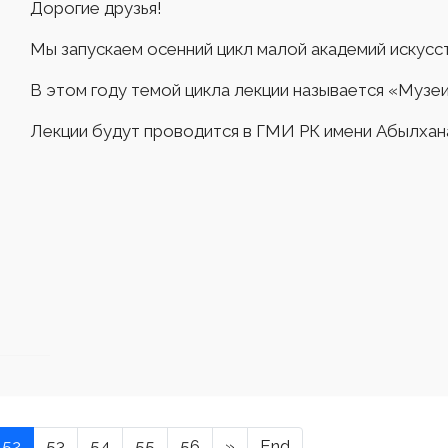
Дорогие друзья!
Мы запускаем осенний цикл малой академий искусс
В этом году темой цикла лекции называется «Музеи
Лекции будут проводится в ГМИ РК имени Абылхана
52
53
54
55
56
»
End