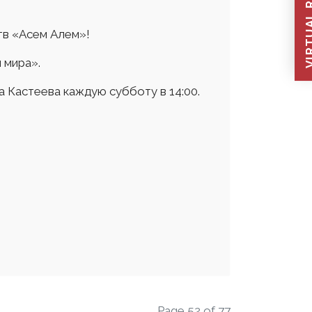
VIRTUAL REC
тв «Асем Алем»!
 мира».
 Кастеева каждую субботу в 14:00.
Page 52 of 77