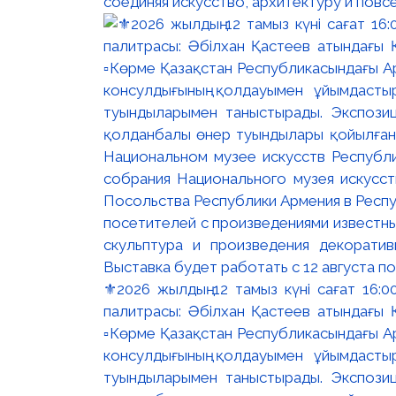
соединяя искусство, архитектуру и повс
⚜️2026 жылдың 12 тамыз күні сағат 16
палитрасы: Әбілхан Қастеев атындағы Қ
▫️Көрме Қазақстан Республикасындағы Ар
консулдығының қолдауымен ұйымдастыр
туындыларымен таныстырады. Экспозици