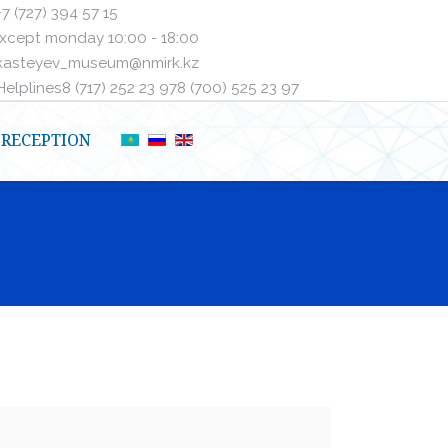
+7 (727) 394 57 15
xcept monday 10:00 - 18:00
kasteyev_museum@nmirk.kz
elplinesㅤ8 (717) 252 23 97ㅤㅤ8 (700) 525 23 97
RECEPTION