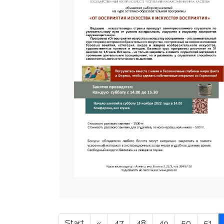
Start
«
47
48
49
50
51