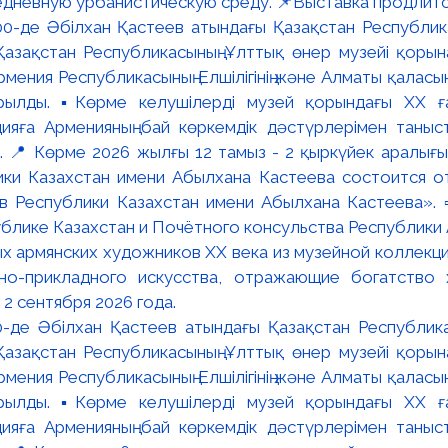
едневную урбанистическую среду. 📌Выставка продлится
:00-де Әбілхан Қастеев атындағы Қазақстан Республик
азақстан Республикасының Ұлттық өнер музейі қорына
мения Республикасының Елшілігінің және Алматы қалас
ылды. ▪️Көрме келушілерді музей қорындағы ХХ ға
яға Арменияның бай көркемдік дәстүрлерімен таныст