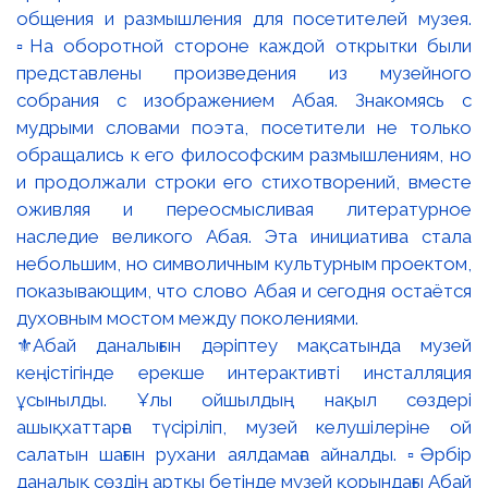
⚜️Абай даналығын дәріптеу мақсатында музей
кеңістігінде ерекше интерактивті инсталляция
ұсынылды. Ұлы ойшылдың нақыл сөздері
ашықхаттарға түсіріліп, музей келушілеріне ой
салатын шағын рухани аялдамаға айналды. ▫️Әрбір
даналық сөздің артқы бетінде музей қорындағы Абай