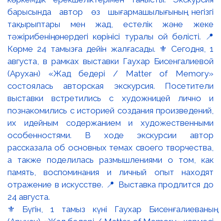
⚜️ Бүгін, 1 тамыз күні Гаухар Бисенғалиеваның