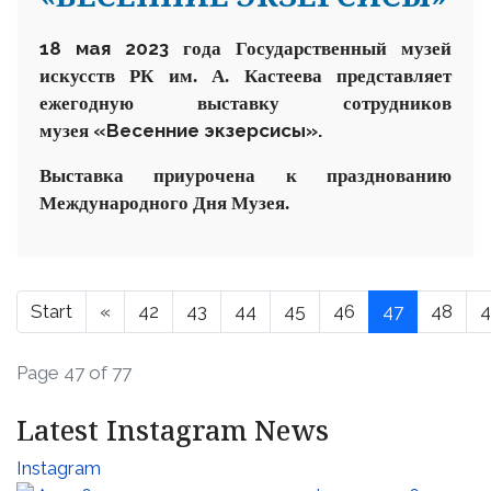
18 мая 20
23
года
Государственный музей
искусств РК им. А. Кастеева
представляет
ежегодную выставку
сотрудников
«Весенние экзерсисы».
музея
Выставка
приурочена к празднованию
Международного
Дн
я
Музея.
Start
«
42
43
44
45
46
47
48
4
Page 47 of 77
Latest Instagram News
Instagram