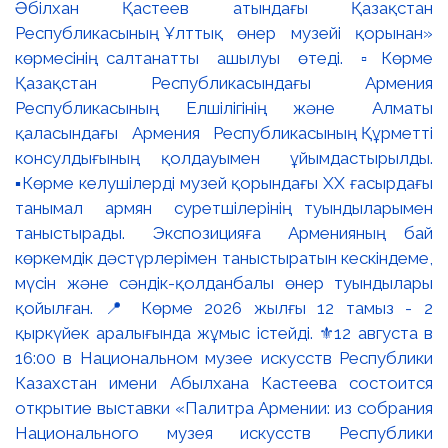
Әбілхан Қастеев атындағы Қазақстан
Республикасының Ұлттық өнер музейі қорынан»
көрмесінің салтанатты ашылуы өтеді. ▫️Көрме
Қазақстан Республикасындағы Армения
Республикасының Елшілігінің және Алматы
қаласындағы Армения Республикасының Құрметті
консулдығының қолдауымен ұйымдастырылды.
▪️Көрме келушілерді музей қорындағы ХХ ғасырдағы
танымал армян суретшілерінің туындыларымен
таныстырады. Экспозицияға Арменияның бай
көркемдік дәстүрлерімен таныстыратын кескіндеме,
мүсін және сәндік-қолданбалы өнер туындылары
қойылған. 📍 Көрме 2026 жылғы 12 тамыз - 2
қыркүйек аралығында жұмыс істейді. ⚜️12 августа в
16:00 в Национальном музее искусств Республики
Казахстан имени Абылхана Кастеева состоится
открытие выставки «Палитра Армении: из собрания
Национального музея искусств Республики