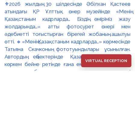
⚜️2026 жылдың 30 шілдесінде Әбілхан Қастеев
атындағы ҚР Ұлттық өнер музейінде «Менің
Қазақстаным кадрларда… Біздің өміріміз жазу
жолдарында…» атты фотосурет өнері мен
әдебиетті тоғыстырған бірегей жобаның ашылуы
өтті. 🔹«Менің Қазақстаным кадрларда…» көрмесінде
Татьяна Скачконың фототуындылары ұсынылған.
Автордың еңбектерінде Қазақстанның табиғаты
VIRTUAL RECEPTION
көркем бейне ретінде ғана емес, ұлттық мәдени
және табиғи мұраға деген құрметті
қалыптастыратын ерекше кеңістік ретінде көрініс
табады. 🔸«Менің Қазақстаным кадрларда…» және
«Біздің өміріміз жазу жолдарында…» экспозициялары
– мазмұны жағынан дербес болғанымен, мәдени
жады, жеке тәжірибе және ұлттық бірегейлік
тақырыптары арқылы өзара үндескен екі көрме. ✨
Баршаңызды фотосурет өнері, әдебиет және туған
жерге деген сүйіспеншілікті тоғыстырған осы