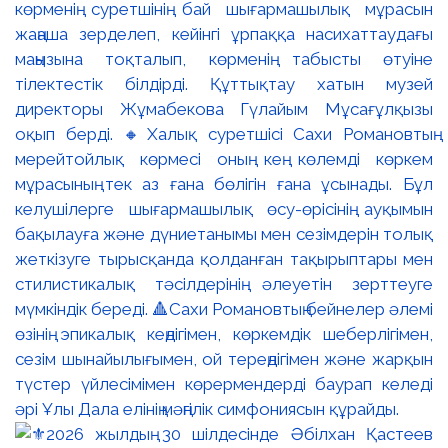
көрменің суретшінің бай шығармашылық мұрасын
жаңаша зерделеп, кейінгі ұрпаққа насихаттаудағы
маңызына тоқталып, көрменің табысты өтуіне
тілектестік білдірді. Құттықтау хатын музей
директоры Жұмабекова Гүлайым Мұсағұлқызы
оқып берді. 🔸Халық суретшісі Сахи Романовтың
мерейтойлық көрмесі оның кең көлемді көркем
мұрасының тек аз ғана бөлігін ғана ұсынады. Бұл
келушілерге шығармашылық өсу-өрісінің ауқымын
бақылауға және дүниетанымы мен сезімдерін толық
жеткізуге тырысқанда қолданған тақырыптары мен
стилистикалық тәсілдерінің әлеуетін зерттеуге
мүмкіндік береді. 🔺Сахи Романовтың бейнелер әлемі
өзінің эпикалық кеңдігімен, көркемдік шеберлігімен,
сезім шынайылығымен, ой тереңдігімен және жарқын
түстер үйлесімімен көрермендерді баурап келеді
әрі Ұлы Дала елінің мәңгілік симфониясын құрайды.