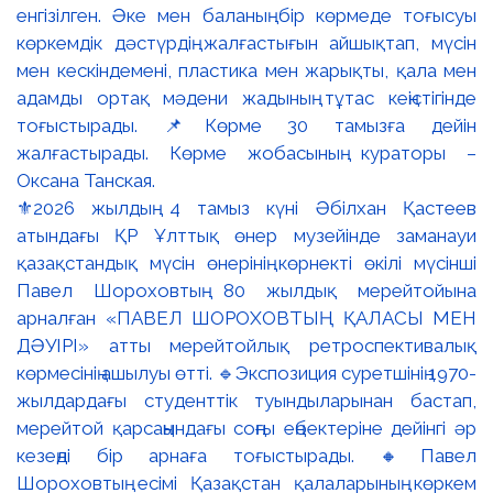
⚜️2026 жылдың 4 тамыз күні Әбілхан Қастеев
атындағы ҚР Ұлттық өнер музейінде заманауи
қазақстандық мүсін өнерінің көрнекті өкілі мүсінші
Павел Шороховтың 80 жылдық мерейтойына
арналған «ПАВЕЛ ШОРОХОВТЫҢ ҚАЛАСЫ МЕН
ДӘУІРІ» атты мерейтойлық ретроспективалық
көрмесінің ашылуы өтті. 🔹Экспозиция суретшінің 1970-
жылдардағы студенттік туындыларынан бастап,
мерейтой қарсаңындағы соңғы еңбектеріне дейінгі әр
кезеңді бір арнаға тоғыстырады. 🔸Павел
Шороховтың есімі Қазақстан қалаларының көркем