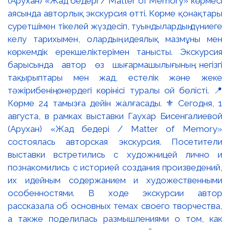
(Арухан) «Жад бедері / Matter of Memory» көрмесі
аясында авторлық экскурсия өтті. Көрме қонақтары
суретшімен тікелей жүздесіп, туындылардың дүниеге
келу тарихымен, олардың идеялық мазмұны мен
көркемдік ерекшеліктерімен танысты. Экскурсия
барысында автор өз шығармашылығының негізгі
тақырыптары мен жад, естелік және жеке
тәжірибенің өнердегі көрінісі туралы ой бөлісті. 📍
Көрме 24 тамызға дейін жалғасады. ⚜️ Сегодня, 1
августа, в рамках выставки Гаухар Бисенгалиевой
(Арухан) «Жад бедері / Matter of Memory»
состоялась авторская экскурсия. Посетители
выставки встретились с художницей лично и
познакомились с историей создания произведений,
их идейным содержанием и художественными
особенностями. В ходе экскурсии автор
рассказала об основных темах своего творчества,
а также поделилась размышлениями о том, как