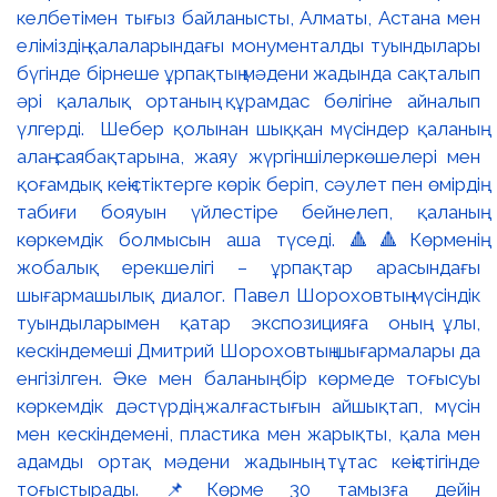
келбетімен тығыз байланысты, Алматы, Астана мен
еліміздің қалаларындағы монументалды туындылары
бүгінде бірнеше ұрпақтың мәдени жадында сақталып
әрі қалалық ортаның құрамдас бөлігіне айналып
үлгерді. Шебер қолынан шыққан мүсіндер қаланың
алаң-саябақтарына, жаяу жүргіншілеркөшелері мен
қоғамдық кеңістіктерге көрік беріп, сәулет пен өмірдің
табиғи бояуын үйлестіре бейнелеп, қаланың
көркемдік болмысын аша түседі. 🔺🔺Көрменің
жобалық ерекшелігі – ұрпақтар арасындағы
шығармашылық диалог. Павел Шороховтың мүсіндік
туындыларымен қатар экспозицияға оның ұлы,
кескіндемеші Дмитрий Шороховтың шығармалары да
енгізілген. Әке мен баланың бір көрмеде тоғысуы
көркемдік дәстүрдің жалғастығын айшықтап, мүсін
мен кескіндемені, пластика мен жарықты, қала мен
адамды ортақ мәдени жадының тұтас кеңістігінде
тоғыстырады. 📌Көрме 30 тамызға дейін