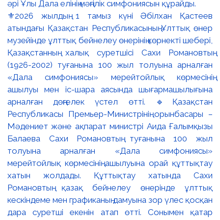
⚜️2026 жылдың 1 тамыз күні Әбілхан Қастеев
атындағы Қазақстан Республикасының Ұлттық өнер
музейінде ұлттық бейнелеу өнерінің көрнекті шебері,
Қазақстанның халық суретшісі Сахи Романовтың
(1926-2002) туғанына 100 жыл толуына арналған
«Дала симфониясы» мерейтойлық көрмесінің
ашылуы мен іс-шара аясында шығармашылығына
арналған дөңгелек үстел өтті. 🔹Қазақстан
Республикасы Премьер-Министрінің орынбасары –
Мәдениет және ақпарат министрі Аида Ғалымқызы
Балаева Сахи Романовтың туғанына 100 жыл
толуына арналған «Дала симфониясы»
мерейтойлық көрмесінің ашылуына орай құттықтау
хатын жолдады. Құттықтау хатында Сахи
Романовтың қазақ бейнелеу өнерінде ұлттық
кескіндеме мен графиканың дамуына зор үлес қосқан
дара суретші екенін атап өтті. Сонымен қатар