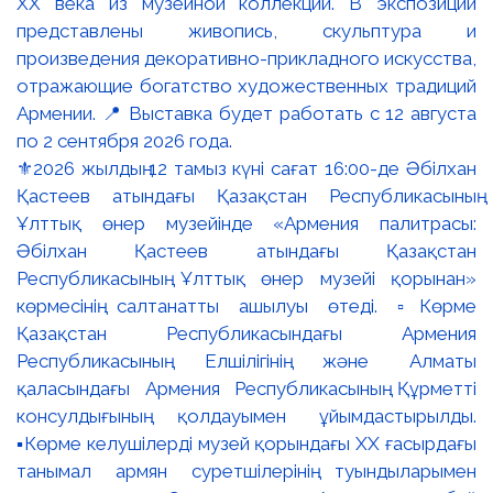
⚜️2026 жылдың 12 тамыз күні сағат 16:00-де Әбілхан
Қастеев атындағы Қазақстан Республикасының
Ұлттық өнер музейінде «Армения палитрасы:
Әбілхан Қастеев атындағы Қазақстан
Республикасының Ұлттық өнер музейі қорынан»
көрмесінің салтанатты ашылуы өтеді. ▫️Көрме
Қазақстан Республикасындағы Армения
Республикасының Елшілігінің және Алматы
қаласындағы Армения Республикасының Құрметті
консулдығының қолдауымен ұйымдастырылды.
▪️Көрме келушілерді музей қорындағы ХХ ғасырдағы
танымал армян суретшілерінің туындыларымен