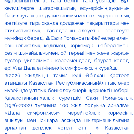
⚜️2026 жылдың 1 тамыз күні Әбілхан Қастеев
атындағы Қазақстан Республикасының Ұлттық өнер
музейінде ұлттық бейнелеу өнерінің көрнекті шебері,
Қазақстанның халық суретшісі Сахи Романовтың
(1926-2002) туғанына 100 жыл толуына арналған
«Дала симфониясы» мерейтойлық көрмесінің
ашылуы мен іс-шара аясында шығармашылығына
арналған дөңгелек үстел өтті. 🔹Қазақстан