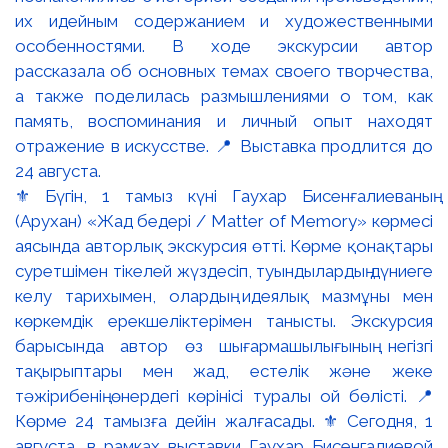
⚜️ Бүгін, 1 тамыз күні Гаухар Бисенғалиеваның
(Арухан) «Жад бедері / Matter of Memory» көрмесі
аясында авторлық экскурсия өтті. Көрме қонақтары
суретшімен тікелей жүздесіп, туындылардың дүниеге
келу тарихымен, олардың идеялық мазмұны мен
көркемдік ерекшеліктерімен танысты. Экскурсия
барысында автор өз шығармашылығының негізгі
тақырыптары мен жад, естелік және жеке
тәжірибенің өнердегі көрінісі туралы ой бөлісті. 📍
Көрме 24 тамызға дейін жалғасады. ⚜️ Сегодня, 1
августа, в рамках выставки Гаухар Бисенгалиевой