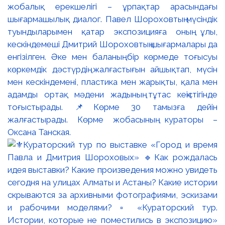
жобалық ерекшелігі – ұрпақтар арасындағы
шығармашылық диалог. Павел Шороховтың мүсіндік
туындыларымен қатар экспозицияға оның ұлы,
кескіндемеші Дмитрий Шороховтың шығармалары да
енгізілген. Әке мен баланың бір көрмеде тоғысуы
көркемдік дәстүрдің жалғастығын айшықтап, мүсін
мен кескіндемені, пластика мен жарықты, қала мен
адамды ортақ мәдени жадының тұтас кеңістігінде
тоғыстырады. 📌Көрме 30 тамызға дейін
жалғастырады. Көрме жобасының кураторы –
Оксана Танская.