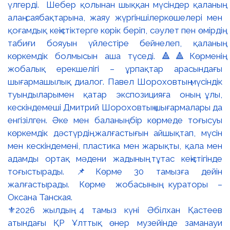
⚜️2026 жылдың 4 тамыз күні Әбілхан Қастеев
атындағы ҚР Ұлттық өнер музейінде заманауи