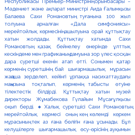
Республикасы Премьер-Министрінің орынбасары –
Мәдениет және ақпарат министрі Аида Ғалымқызы
Балаева Сахи Романовтың туғанына 100 жыл
толуына арналған «Дала симфониясы»
мерейтойлық көрмесінің ашылуына орай құттықтау
хатын жолдады. Құттықтау хатында Сахи
Романовтың қазақ бейнелеу өнерінде ұлттық
кескіндеме мен графиканың дамуына зор үлес қосқан
дара суретші екенін атап өтті. Сонымен қатар
көрменің суретшінің бай шығармашылық мұрасын
жаңаша зерделеп, кейінгі ұрпаққа насихаттаудағы
маңызына тоқталып, көрменің табысты өтуіне
тілектестік білдірді. Құттықтау хатын музей
директоры Жұмабекова Гүлайым Мұсағұлқызы
оқып берді. 🔸Халық суретшісі Сахи Романовтың
мерейтойлық көрмесі оның кең көлемді көркем
мұрасының тек аз ғана бөлігін ғана ұсынады. Бұл
келушілерге шығармашылық өсу-өрісінің ауқымын