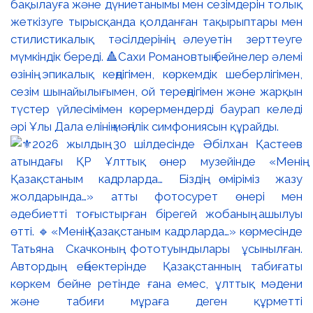
бақылауға және дүниетанымы мен сезімдерін толық
жеткізуге тырысқанда қолданған тақырыптары мен
стилистикалық тәсілдерінің әлеуетін зерттеуге
мүмкіндік береді. 🔺Сахи Романовтың бейнелер әлемі
өзінің эпикалық кеңдігімен, көркемдік шеберлігімен,
сезім шынайылығымен, ой тереңдігімен және жарқын
түстер үйлесімімен көрермендерді баурап келеді
әрі Ұлы Дала елінің мәңгілік симфониясын құрайды.