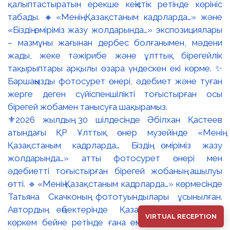
⚜️2026 жылдың 30 шілдесінде Әбілхан Қастеев
атындағы ҚР Ұлттық өнер музейінде «Менің
Қазақстаным кадрларда… Біздің өміріміз жазу
жолдарында…» атты фотосурет өнері мен
әдебиетті тоғыстырған бірегей жобаның ашылуы
өтті. 🔹«Менің Қазақстаным кадрларда…» көрмесінде
Татьяна Скачконың фототуындылары ұсынылған.
Автордың еңбектерінде Қазақстанның табиғаты
VIRTUAL RECEPTION
көркем бейне ретінде ғана емес, ұлттық мәдени