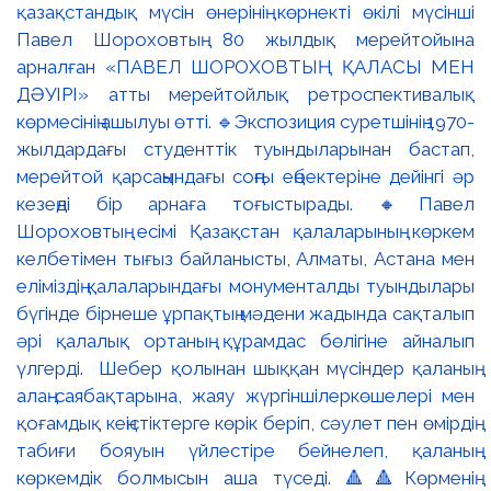
қазақстандық мүсін өнерінің көрнекті өкілі мүсінші
Павел Шороховтың 80 жылдық мерейтойына
арналған «ПАВЕЛ ШОРОХОВТЫҢ ҚАЛАСЫ МЕН
ДӘУІРІ» атты мерейтойлық ретроспективалық
көрмесінің ашылуы өтті. 🔹Экспозиция суретшінің 1970-
жылдардағы студенттік туындыларынан бастап,
мерейтой қарсаңындағы соңғы еңбектеріне дейінгі әр
кезеңді бір арнаға тоғыстырады. 🔸Павел
Шороховтың есімі Қазақстан қалаларының көркем
келбетімен тығыз байланысты, Алматы, Астана мен
еліміздің қалаларындағы монументалды туындылары
бүгінде бірнеше ұрпақтың мәдени жадында сақталып
әрі қалалық ортаның құрамдас бөлігіне айналып
үлгерді. Шебер қолынан шыққан мүсіндер қаланың
алаң-саябақтарына, жаяу жүргіншілеркөшелері мен
қоғамдық кеңістіктерге көрік беріп, сәулет пен өмірдің
табиғи бояуын үйлестіре бейнелеп, қаланың
көркемдік болмысын аша түседі. 🔺🔺Көрменің