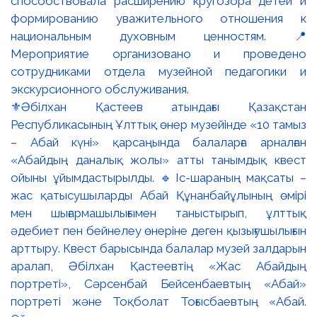
⚜️Әбілхан Қастеев атындағы Қазақстан
Республикасының Ұлттық өнер музейінде «10 тамыз
– Абай күні» қарсаңында балаларға арналған
«Абайдың даналық жолы» атты танымдық квест
ойыны ұйымдастырылды. 🔹Іс-шараның мақсаты –
жас қатысушыларды Абай Құнанбайұлының өмірі
мен шығармашылығымен таныстырып, ұлттық
әдебиет пен бейнелеу өнеріне деген қызығушылығын
арттыру. Квест барысында балалар музей залдарын
аралап, Әбілхан Қастеевтің «Жас Абайдың
портреті», Сәрсенбай Бейсенбаевтың «Абай»
портреті және Тоқболат Тоғысбаевтың «Абай.