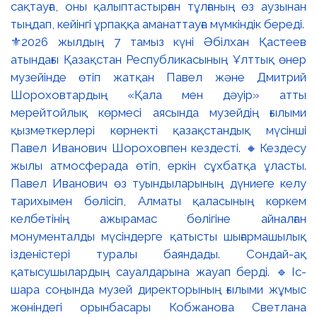
⚜️2026 жылдың 7 тамыз күні Әбілхан Қастеев
атындағы Қазақстан Республикасының Ұлттық өнер
музейінде өтіп жатқан Павел және Дмитрий
Шороховтардың «Қала мен дәуір» атты
мерейтойлық көрмесі аясында музейдің ғылыми
қызметкерлері көрнекті қазақстандық мүсінші
Павел Иванович Шороховпен кездесті. 🔸Кездесу
жылы атмосферада өтіп, еркін сұхбатқа ұласты.
Павел Иванович өз туындыларының дүниеге келу
тарихымен бөлісіп, Алматы қаласының көркем
келбетінің ажырамас бөлігіне айналған
монументалды мүсіндерге қатысты шығармашылық
ізденістері туралы баяндады. Сондай-ақ
қатысушылардың сауалдарына жауап берді. 🔹Іс-
шара соңында музей директорының ғылыми жұмыс
жөніндегі орынбасары Кобжанова Светлана