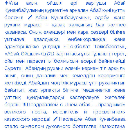
⚜️Ұлы ақын, ойшыл әрі ағартушы Абай
Құнанбайұлының құрметіне арналған Абай күні құтты
болсын! 🖊️Абай Құнанбайұлының әдеби және
рухани мұрасы – қазақ халқының баға жетпес
қазынасы. Оның өлеңдері мен қара сөздері білімге
ұмтылуға, адалдыққа, еңбекқорлыққа және
адамгершілікке үндейді. ▫️Тоқболат Тоғысбаевтың
«Абай. Ойшыл» (1971) картинасы ұлы тұлғаның терең
ойы мен парасатты болмысын әсерлі бейнелейді.
Суретші Абайдың рухани әлемін көркем тіл арқылы
ашып, оның даналығы мен кемелдігін көрерменге
жеткізеді. Абайдың мәңгілік мұрасы ұлт руханиятын
байытып, жас ұрпақты білімге, мәдениетке және
ұлттық құндылықтарды қастерлеуге жетелей
берсін. ⚜️Поздравляем с Днём Абая — праздником
великого поэта, мыслителя и просветителя
казахского народа! 🖊️Наследие Абая Кунанбаева
стало символом духовного богатства Казахстана.