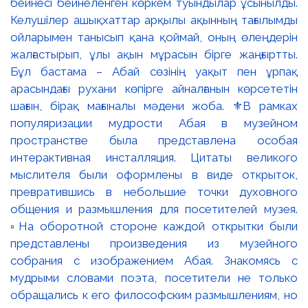
бейнесі бейнеленген көркем туындылар ұсынылды.
Келушілер ашықхаттар арқылы ақынның тағылымды
ойларымен танысып қана қоймай, оның өлеңдерін
жалғастырып, ұлы ақын мұрасын бірге жаңғыртты.
Бұл бастама – Абай сөзінің уақыт пен ұрпақ
арасындағы рухани көпірге айналғанын көрсететін
шағын, бірақ мағыналы мәдени жоба. ⚜️В рамках
популяризации мудрости Абая в музейном
пространстве была представлена особая
интерактивная инсталляция. Цитаты великого
мыслителя были оформлены в виде открыток,
превратившись в небольшие точки духовного
общения и размышления для посетителей музея.
▫️На оборотной стороне каждой открытки были
представлены произведения из музейного
собрания с изображением Абая. Знакомясь с
мудрыми словами поэта, посетители не только
обращались к его философским размышлениям, но