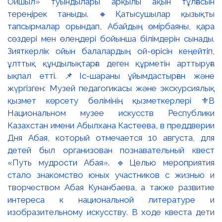
Ойшыл» туындылары арқылы ақын тұлғасын
тереңірек таныды. 🔸Қатысушылар қызықты
тапсырмалар орындап, Абайдың өмірбаяны, қара
сөздері мен өлеңдері бойынша білімдерін сынады.
Зияткерлік ойын балалардың ой-өрісін кеңейтіп,
ұлттық құндылықтарға деген құрметін арттыруға
ықпал етті. 📌Іс-шараны ұйымдастырған және
жүргізген: Музей педагогикасы және экскурсиялық
қызмет көрсету бөлімінің қызметкерлері ⚜️В
Национальном музее искусств Республики
Казахстан имени Абылхана Кастеева, в преддверии
Дня Абая, который отмечается 10 августа, для
детей был организован познавательный квест
«Путь мудрости Абая». 🔹Целью мероприятия
стало знакомство юных участников с жизнью и
творчеством Абая Кунанбаева, а также развитие
интереса к национальной литературе и
изобразительному искусству. В ходе квеста дети