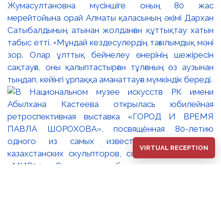
Жумасултановна мүсіншіге оның 80 жас
мерейтойына орай Алматы қаласының әкімі Дархан
Сатыбалдының атынан жолданған құттықтау хатын
табыс етті. ▫️Мұндай кездесулердің тағылымдық мәні
зор. Олар ұлттық бейнелеу өнерінің шежіресін
сақтауға, оны қалыптастырған тұлғаның өз аузынан
тыңдап, кейінгі ұрпаққа аманаттауға мүмкіндік береді.
VIRTUAL RECEPTION