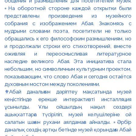
⚜️Абай даналығын дәріптеу мақсатында музей
кеңістігінде ерекше интерактивті инсталляция
ұсынылды. Ұлы ойшылдың нақыл сөздері
ашықхаттарға түсіріліп, музей келушілеріне ой
салатын шағын рухани аялдамаға айналды. ▫️Әрбір
даналық сөздің артқы бетінде музей қорындағы Абай