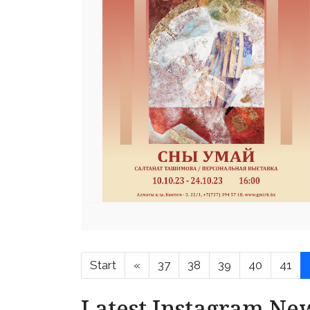
Start
«
37
38
39
40
41
Latest Instagram Ne