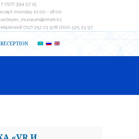
+7 (727) 394 57 15
xcept monday 10:00 - 18:00
kasteyev_museum@nmirk.kz
elplinesㅤ8 (717) 252 23 97ㅤㅤ8 (700) 525 23 97
RECEPTION
А «VR И