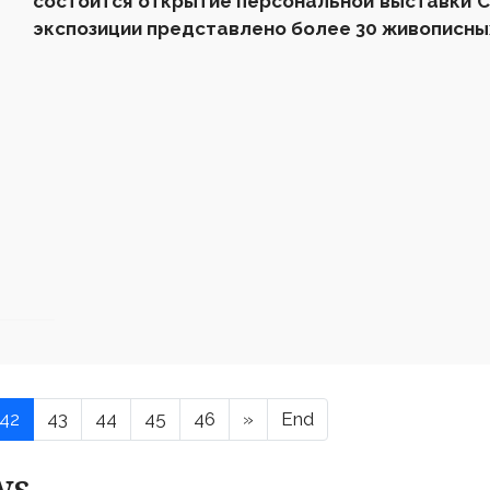
состоится открытие персональной выставки 
экспозиции представлено более 30 живописны
42
43
44
45
46
»
End
ws