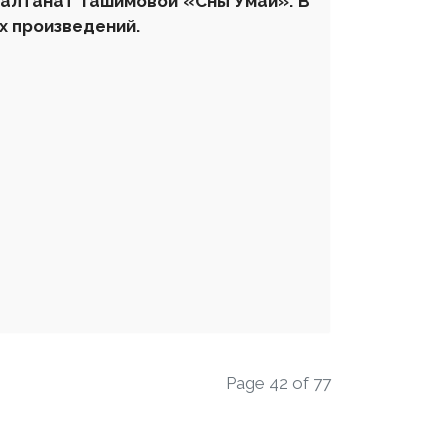
Салтанат Ташимовой «Сны Умай». В
х произведений.
Page 42 of 77