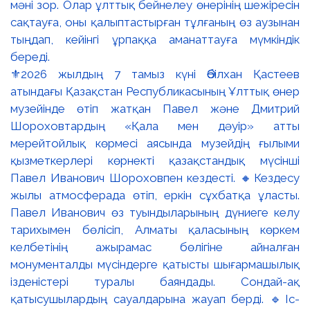
⚜️2026 жылдың 7 тамыз күні Әбілхан Қастеев
атындағы Қазақстан Республикасының Ұлттық өнер
музейінде өтіп жатқан Павел және Дмитрий
Шороховтардың «Қала мен дәуір» атты
мерейтойлық көрмесі аясында музейдің ғылыми
қызметкерлері көрнекті қазақстандық мүсінші
Павел Иванович Шороховпен кездесті. 🔸Кездесу
жылы атмосферада өтіп, еркін сұхбатқа ұласты.
Павел Иванович өз туындыларының дүниеге келу
тарихымен бөлісіп, Алматы қаласының көркем
келбетінің ажырамас бөлігіне айналған
монументалды мүсіндерге қатысты шығармашылық
ізденістері туралы баяндады. Сондай-ақ
қатысушылардың сауалдарына жауап берді. 🔹Іс-