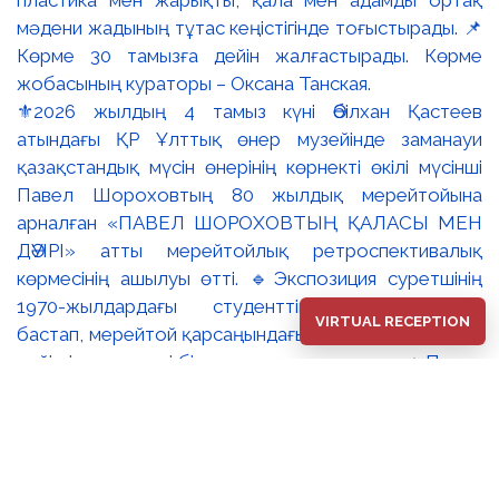
⚜️2026 жылдың 4 тамыз күні Әбілхан Қастеев
атындағы ҚР Ұлттық өнер музейінде заманауи
қазақстандық мүсін өнерінің көрнекті өкілі мүсінші
Павел Шороховтың 80 жылдық мерейтойына
арналған «ПАВЕЛ ШОРОХОВТЫҢ ҚАЛАСЫ МЕН
ДӘУІРІ» атты мерейтойлық ретроспективалық
көрмесінің ашылуы өтті. 🔹Экспозиция суретшінің
1970-жылдардағы студенттік туындыларынан
VIRTUAL RECEPTION
бастап, мерейтой қарсаңындағы соңғы еңбектеріне
дейінгі әр кезеңді бір арнаға тоғыстырады. 🔸Павел
Шороховтың есімі Қазақстан қалаларының көркем
келбетімен тығыз байланысты, Алматы, Астана мен
еліміздің қалаларындағы монументалды
туындылары бүгінде бірнеше ұрпақтың мәдени