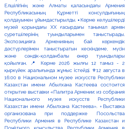
Елшілігінің және Алматы қаласындағы Армения
Республикасының Құрметті консулдығының
қолдауымен ұйымдастырылды. ▪️Көрме келушілерді
музей қорындағы ХХ ғасырдағы танымал армян
суретшілерінің туындыларымен таныстырады.
Экспозицияға Арменияның бай көркемдік
дәстүрлерімен таныстыратын кескіндеме, мүсін
және сәндік-қолданбалы өнер туындылары
қойылған. 📍 Көрме 2026 жылғы 12 тамыз - 2
қыркүйек аралығында жұмыс істейді. ⚜️12 августа в
16:00 в Национальном музее искусств Республики
Казахстан имени Абылхана Кастеева состоится
открытие выставки «Палитра Армении: из собрания
Национального музея искусств Республики
Казахстан имени Абылхана Кастеева». ▫️Выставка
организована при поддержке Посольства
Республики Армения в Республике Казахстан и
Почётного консульства Республики Армения в