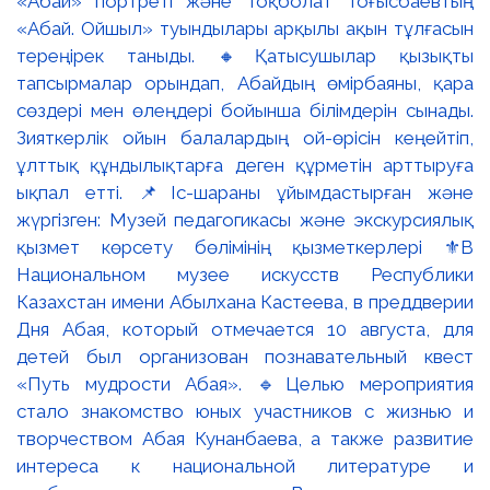
«Абай» портреті және Тоқболат Тоғысбаевтың
«Абай. Ойшыл» туындылары арқылы ақын тұлғасын
тереңірек таныды. 🔸Қатысушылар қызықты
тапсырмалар орындап, Абайдың өмірбаяны, қара
сөздері мен өлеңдері бойынша білімдерін сынады.
Зияткерлік ойын балалардың ой-өрісін кеңейтіп,
ұлттық құндылықтарға деген құрметін арттыруға
ықпал етті. 📌Іс-шараны ұйымдастырған және
жүргізген: Музей педагогикасы және экскурсиялық
қызмет көрсету бөлімінің қызметкерлері ⚜️В
Национальном музее искусств Республики
Казахстан имени Абылхана Кастеева, в преддверии
Дня Абая, который отмечается 10 августа, для
детей был организован познавательный квест
«Путь мудрости Абая». 🔹Целью мероприятия
стало знакомство юных участников с жизнью и
творчеством Абая Кунанбаева, а также развитие
интереса к национальной литературе и