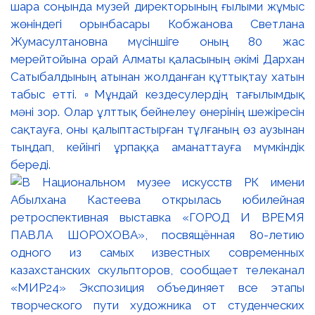
шара соңында музей директорының ғылыми жұмыс
жөніндегі орынбасары Кобжанова Светлана
Жумасултановна мүсіншіге оның 80 жас
мерейтойына орай Алматы қаласының әкімі Дархан
Сатыбалдының атынан жолданған құттықтау хатын
табыс етті. ▫️Мұндай кездесулердің тағылымдық
мәні зор. Олар ұлттық бейнелеу өнерінің шежіресін
сақтауға, оны қалыптастырған тұлғаның өз аузынан
тыңдап, кейінгі ұрпаққа аманаттауға мүмкіндік
береді.