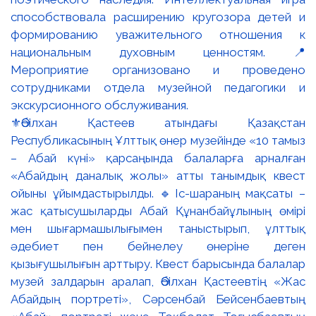
⚜️Әбілхан Қастеев атындағы Қазақстан
Республикасының Ұлттық өнер музейінде «10 тамыз
– Абай күні» қарсаңында балаларға арналған
«Абайдың даналық жолы» атты танымдық квест
ойыны ұйымдастырылды. 🔹Іс-шараның мақсаты –
жас қатысушыларды Абай Құнанбайұлының өмірі
мен шығармашылығымен таныстырып, ұлттық
әдебиет пен бейнелеу өнеріне деген
қызығушылығын арттыру. Квест барысында балалар
музей залдарын аралап, Әбілхан Қастеевтің «Жас
Абайдың портреті», Сәрсенбай Бейсенбаевтың