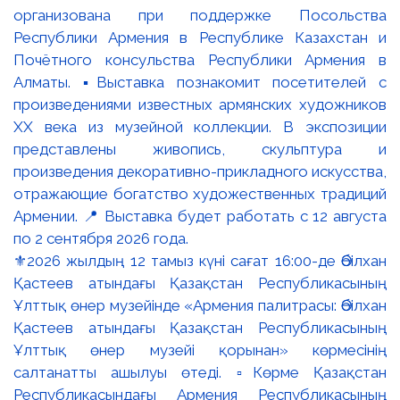
⚜️2026 жылдың 12 тамыз күні сағат 16:00-де Әбілхан
Қастеев атындағы Қазақстан Республикасының
Ұлттық өнер музейінде «Армения палитрасы: Әбілхан
Қастеев атындағы Қазақстан Республикасының
Ұлттық өнер музейі қорынан» көрмесінің
салтанатты ашылуы өтеді. ▫️Көрме Қазақстан
Республикасындағы Армения Республикасының