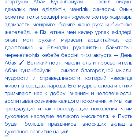
ағартушы Абай Құнанбайұлы — асыл ойдың,
даналық пен әділдіктің мәңгілік символы. Оның
өсиетке толы сөздері мен жүрекке жетер жырлары
адамзатты мейірімге, білімге және рухани биіктікке
жетелейді. 🔹Біз, өткен мен келер ұрпақ өкілдері,
оның мол рухани мұрасын ардақтаймыз әрі
дәріптейміз. 🔹Еліміздің руханиятын байытатын
мерекелеріміз көбейе берсін! ✨10 августа — День
Абая 🖌️ Великий поэт, мыслитель и просветитель
Абай Кунанбайулы — символ благородной мысли,
мудрости и справедливости, который навсегда
живёт в сердцах народа. Его мудрые слова и стихи
призывают нас к добру, знаниям и человечности,
воспитывая сознание каждого поколения. 🔹Мы, как
предыдущие и как последующие поколения, чтим
духовное наследие великого мыслителя. 🔹Пусть
будет больше праздников, вносящих вклад в
духовное развитие нации!