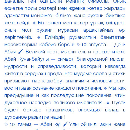
✨10 тамыз — Абай күні 🖌️Ұлы ойшыл, ақын және