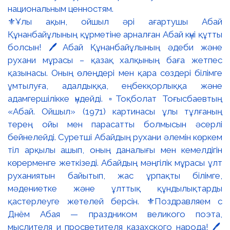
⚜️Ұлы ақын, ойшыл әрі ағартушы Абай
Құнанбайұлының құрметіне арналған Абай күні құтты
болсын! 🖊️Абай Құнанбайұлының әдеби және
рухани мұрасы – қазақ халқының баға жетпес
қазынасы. Оның өлеңдері мен қара сөздері білімге
ұмтылуға, адалдыққа, еңбекқорлыққа және
адамгершілікке үндейді. ▫️Тоқболат Тоғысбаевтың
«Абай. Ойшыл» (1971) картинасы ұлы тұлғаның
терең ойы мен парасатты болмысын әсерлі
бейнелейді. Суретші Абайдың рухани әлемін көркем
тіл арқылы ашып, оның даналығы мен кемелдігін
көрерменге жеткізеді. Абайдың мәңгілік мұрасы ұлт
руханиятын байытып, жас ұрпақты білімге,
мәдениетке және ұлттық құндылықтарды
қастерлеуге жетелей берсін. ⚜️Поздравляем с
Днём Абая — праздником великого поэта,
мыслителя и просветителя казахского народа! 🖊️