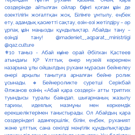
⚜️10 тамыз - Абай күніне орай Әбілхан Қастеев
атындағы ҚР Ұлттық өнер музейі көрермен
назарына ұлы ойшылдың рухани мұрасын бейнелеу
өнері арқылы танытуға арналған бейне ролик
ұсынады. 🔹Бейнероликте суретші Серікбай
Әлжанов өзінің «Абай қара сөздері» атты триптих
туындысы туралы баяндап, шығарманың жазылу
тарихы, идеялық мазмұны мен көркемдік
ерекшеліктерімен таныстырады. Ол Абайдың қара
сөздеріндегі адамгершілік, білім, еңбек, руханият
және ұлттық сана секілді мәңгілік құндылықтарды