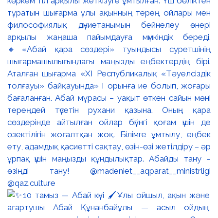
көркем тіл арқылы жеткізуге ұмтылған. Үш бөліктен
тұратын шығарма ұлы ақынның терең ойлары мен
философиялық дүниетанымын бейнелеу өнері
арқылы жаңаша пайымдауға мүмкіндік береді.
🔸«Абай қара сөздері» туындысы суретшінің
шығармашылығындағы маңызды еңбектердің бірі.
Аталған шығарма «XI Республикалық «Тәуелсіздік
толғауы» байқауында» І орынға ие болып, жоғары
бағаланған. Абай мұрасы – уақыт өткен сайын мәні
тереңдей түсетін рухани қазына. Оның қара
сөздерінде айтылған ойлар бүгінгі қоғам үшін де
өзектілігін жоғалтқан жоқ. Білімге ұмтылу, еңбек
ету, адамдық қасиетті сақтау, өзін-өзі жетілдіру – әр
ұрпақ үшін маңызды құндылықтар. Абайды тану –
өзіңді тану! @madeniet__aqparat__ministrligi
@qaz.culture