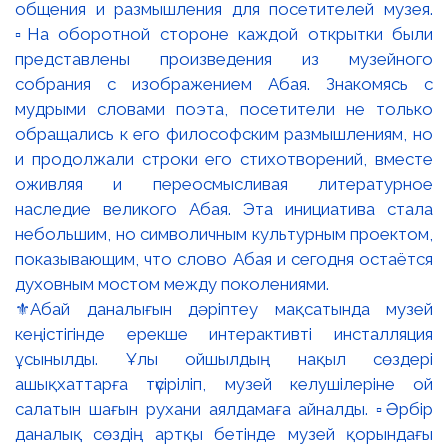
⚜️Абай даналығын дәріптеу мақсатында музей
кеңістігінде ерекше интерактивті инсталляция
ұсынылды. Ұлы ойшылдың нақыл сөздері
ашықхаттарға түсіріліп, музей келушілеріне ой
салатын шағын рухани аялдамаға айналды. ▫️Әрбір
даналық сөздің артқы бетінде музей қорындағы