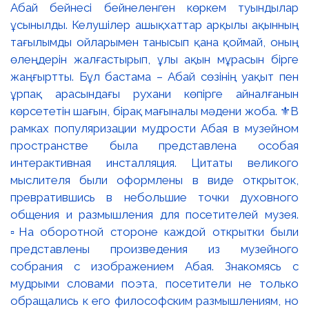
Абай бейнесі бейнеленген көркем туындылар
ұсынылды. Келушілер ашықхаттар арқылы ақынның
тағылымды ойларымен танысып қана қоймай, оның
өлеңдерін жалғастырып, ұлы ақын мұрасын бірге
жаңғыртты. Бұл бастама – Абай сөзінің уақыт пен
ұрпақ арасындағы рухани көпірге айналғанын
көрсететін шағын, бірақ мағыналы мәдени жоба. ⚜️В
рамках популяризации мудрости Абая в музейном
пространстве была представлена особая
интерактивная инсталляция. Цитаты великого
мыслителя были оформлены в виде открыток,
превратившись в небольшие точки духовного
общения и размышления для посетителей музея.
▫️На оборотной стороне каждой открытки были
представлены произведения из музейного
собрания с изображением Абая. Знакомясь с
мудрыми словами поэта, посетители не только
обращались к его философским размышлениям, но