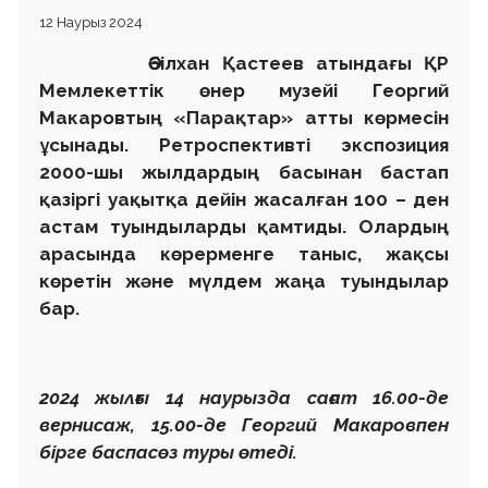
12 Наурыз 2024
Әбілхан Қастеев атындағы ҚР
Мемлекеттік өнер музейі Георгий
Макаровтың «Парақтар» атты көрмесін
ұсынады.
Ретроспективті экспозиция
2000-шы жылдардың басынан бастап
қазіргі уақытқа дейін жасалған 100 – ден
астам туындыларды қамтиды. Олардың
арасында көрерменге таныс, жақсы
көретін және мүлдем жаңа туындылар
бар.
2024 жылғы 14 наурызда сағат 16.00-де
вернисаж, 15.00-де Георгий Макаровпен
бірге баспасөз туры өтеді.