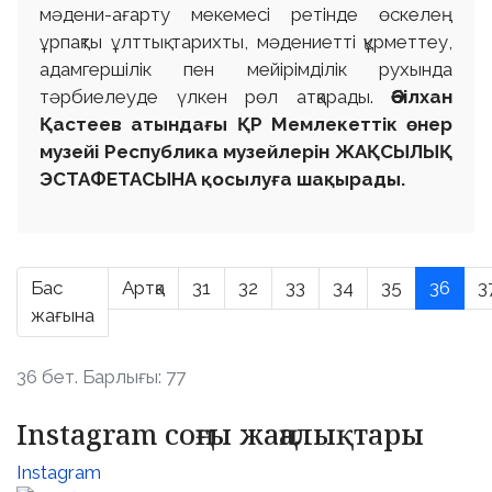
мәдени-ағарту мекемесі ретінде өскелең
ұрпақты ұлттық тарихты, мәдениетті құрметтеу,
адамгершілік пен мейірімділік рухында
тәрбиелеуде үлкен рөл атқарады.
Әбілхан
Қастеев атындағы ҚР Мемлекеттік өнер
музейі Республика музейлерін ЖАҚСЫЛЫҚ
ЭСТАФЕТАСЫНА қосылуға шақырады.
Бас
Артқа
31
32
33
34
35
36
3
жағына
36 бет. Барлығы: 77
Instagram соңғы жаңалықтары
Instagram