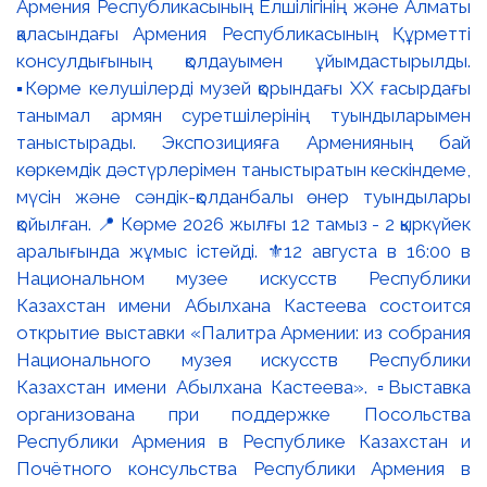
Армения Республикасының Елшілігінің және Алматы
қаласындағы Армения Республикасының Құрметті
консулдығының қолдауымен ұйымдастырылды.
▪️Көрме келушілерді музей қорындағы ХХ ғасырдағы
танымал армян суретшілерінің туындыларымен
таныстырады. Экспозицияға Арменияның бай
көркемдік дәстүрлерімен таныстыратын кескіндеме,
мүсін және сәндік-қолданбалы өнер туындылары
қойылған. 📍 Көрме 2026 жылғы 12 тамыз - 2 қыркүйек
аралығында жұмыс істейді. ⚜️12 августа в 16:00 в
Национальном музее искусств Республики
Казахстан имени Абылхана Кастеева состоится
открытие выставки «Палитра Армении: из собрания
Национального музея искусств Республики
Казахстан имени Абылхана Кастеева». ▫️Выставка
организована при поддержке Посольства
Республики Армения в Республике Казахстан и
Почётного консульства Республики Армения в