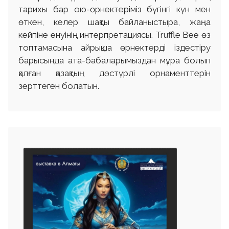
тарихы бар ою-өрнектеріміз бүгінгі күн мен
өткен, келер шақты байланыстыра, жаңа
кейпіне енуінің интерпретациясы. Truffle Bee өз
топтамасына айрықша өрнектерді іздестіру
барысында ата-бабаларымыздан мұра болып
қалған қазақтың дәстүрлі орнаменттерін
зерттеген болатын.