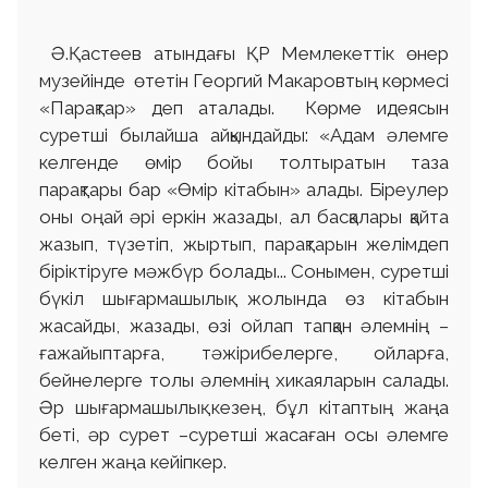
Ә.Қастеев атындағы ҚР Мемлекеттік өнер
музейінде өтетін Георгий Макаровтың көрмесі
«Парақтар» деп аталады. Көрме идеясын
суретші былайша айқындайды: «Адам әлемге
келгенде өмір бойы толтыратын таза
парақтары бар «Өмір кітабын» алады. Біреулер
оны оңай әрі еркін жазады, ал басқалары қайта
жазып, түзетіп, жыртып, парақтарын желімдеп
біріктіруге мәжбүр болады... Сонымен, суретші
бүкіл шығармашылық жолында өз кітабын
жасайды, жазады, өзі ойлап тапқан әлемнің –
ғажайыптарға, тәжірибелерге, ойларға,
бейнелерге толы әлемнің хикаяларын салады.
Әр шығармашылық кезең, бұл кітаптың жаңа
беті, әр сурет –суретші жасаған осы әлемге
келген жаңа кейіпкер.