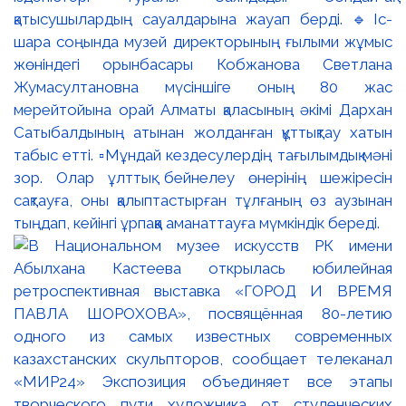
қатысушылардың сауалдарына жауап берді. 🔹Іс-
шара соңында музей директорының ғылыми жұмыс
жөніндегі орынбасары Кобжанова Светлана
Жумасултановна мүсіншіге оның 80 жас
мерейтойына орай Алматы қаласының әкімі Дархан
Сатыбалдының атынан жолданған құттықтау хатын
табыс етті. ▫️Мұндай кездесулердің тағылымдық мәні
зор. Олар ұлттық бейнелеу өнерінің шежіресін
сақтауға, оны қалыптастырған тұлғаның өз аузынан
тыңдап, кейінгі ұрпаққа аманаттауға мүмкіндік береді.