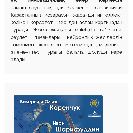
ең
инновациялық өнер көрмесін
тамашалауға шақырады. Көрменің экспозициясы
Қазақстанның көзқарасын жасанды интеллект
көзімен көрсететін 120-дан астам картинадан
тұрады. Жоба қонақтары еліміздің табиғаты,
сәулеті, тағамдары, нейрондық желілердің
көмегімен жасалған материалдық мәдениет
элементтері туралы балама шолуды көре
алады.