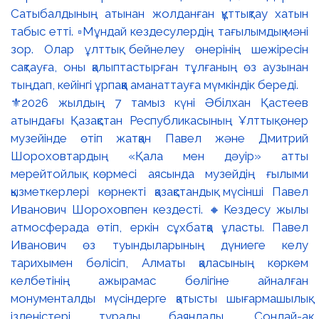
⚜️2026 жылдың 7 тамыз күні Әбілхан Қастеев
атындағы Қазақстан Республикасының Ұлттық өнер
музейінде өтіп жатқан Павел және Дмитрий
Шороховтардың «Қала мен дәуір» атты
мерейтойлық көрмесі аясында музейдің ғылыми
қызметкерлері көрнекті қазақстандық мүсінші Павел
Иванович Шороховпен кездесті. 🔸Кездесу жылы
атмосферада өтіп, еркін сұхбатқа ұласты. Павел
Иванович өз туындыларының дүниеге келу
тарихымен бөлісіп, Алматы қаласының көркем
келбетінің ажырамас бөлігіне айналған
монументалды мүсіндерге қатысты шығармашылық
ізденістері туралы баяндады. Сондай-ақ