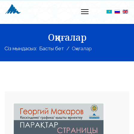
Оқиғалар
Сіз мындасыз:
Басты бет
Оқиғалар