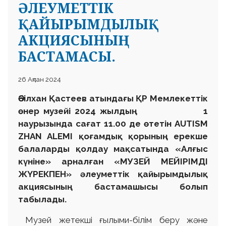
ӘЛЕУМЕТТІК
ҚАЙЫРЫМДЫЛЫҚ
АКЦИЯСЫНЫҢ
БАСТАМАСЫ.
26 Ақпан 2024
Әбілхан Қастеев атындағы ҚР Мемлекеттік
өнер музейі 2024 жылдың 1
наурызында сағат 11.00 де өтетін AUTISM
ZHAN ALEMI қоғамдық қорының ерекше
балаларды қолдау мақсатында «Алғыс
күніне» арналған «МУЗЕЙ МЕЙІРІМДІ
ЖҮРЕКПЕН» әлеуметтік қайырымдылық
акциясының бастамашысы болып
табылады.
Музей жетекші ғылыми-білім беру және