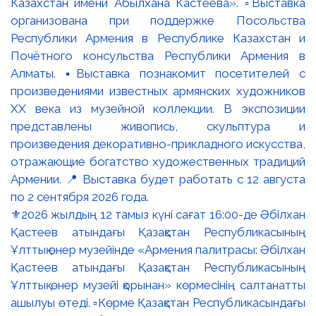
⚜️2026 жылдың 12 тамыз күні сағат 16:00-де Әбілхан
Қастеев атындағы Қазақстан Республикасының
Ұлттық өнер музейінде «Армения палитрасы: Әбілхан
Қастеев атындағы Қазақстан Республикасының
Ұлттық өнер музейі қорынан» көрмесінің салтанатты
ашылуы өтеді. ▫️Көрме Қазақстан Республикасындағы