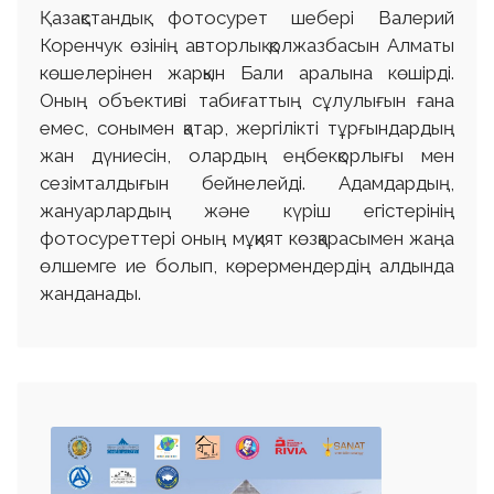
Қазақстандық фотосурет шебері Валерий
Коренчук өзінің авторлық қолжазбасын Алматы
көшелерінен жарқын Бали аралына көшірді.
Оның объективі табиғаттың сұлулығын ғана
емес, сонымен қатар, жергілікті тұрғындардың
жан дүниесін, олардың еңбекқорлығы мен
сезімталдығын бейнелейді. Адамдардың,
жануарлардың және күріш егістерінің
фотосуреттері оның мұқият көзқарасымен жаңа
өлшемге ие болып, көрермендердің алдында
жанданады.