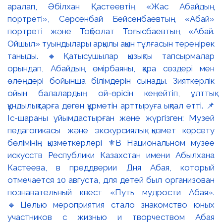
аралап, Әбілхан Қастеевтің «Жас Абайдың
портреті», Сәрсенбай Бейсенбаевтың «Абай»
портреті және Тоқболат Тоғысбаевтың «Абай.
Ойшыл» туындылары арқылы ақын тұлғасын тереңірек
таныды. 🔸Қатысушылар қызықты тапсырмалар
орындап, Абайдың өмірбаяны, қара сөздері мен
өлеңдері бойынша білімдерін сынады. Зияткерлік
ойын балалардың ой-өрісін кеңейтіп, ұлттық
құндылықтарға деген құрметін арттыруға ықпал етті. 📌
Іс-шараны ұйымдастырған және жүргізген: Музей
педагогикасы және экскурсиялық қызмет көрсету
бөлімінің қызметкерлері ⚜️В Национальном музее
искусств Республики Казахстан имени Абылхана
Кастеева, в преддверии Дня Абая, который
отмечается 10 августа, для детей был организован
познавательный квест «Путь мудрости Абая».
🔹Целью мероприятия стало знакомство юных
участников с жизнью и творчеством Абая