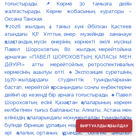
⚜️2026 жылдың 4 тамыз күні Әбілхан Қастеев
атындағы ҚР Ұлттық өнер музейінде заманауи
қазақстандық мүсін өнерінің көрнекті өкілі мүсінші
Павел Шороховтың 80 жылдық мерейтойына
арналған «ПАВЕЛ ШОРОХОВТЫҢ ҚАЛАСЫ МЕН
ДӘУІРІ» атты мерейтойлық ретроспективалық
көрмесінің ашылуы өтті. 🔹Экспозиция суретшінің
1970-жылдардағы студенттік туындыларынан
бастап, мерейтой қарсаңындағы соңғы еңбектеріне
дейінгі әр кезеңді бір арнаға тоғыстырады. 🔸Павел
Шороховтың есімі Қазақстан қалаларының көркем
келбетімен тығыз байланысты, Алматы, Астана мен
еліміздің қалаларындағы монументалды туындылары
бүгінде бірнеше ұрпақтың мәдени жадында сақталып
ВИРТУАЛДЫ ҚАБЫЛДАУ
әрі қалалық ортаның құрамдас бөлігіне айналып