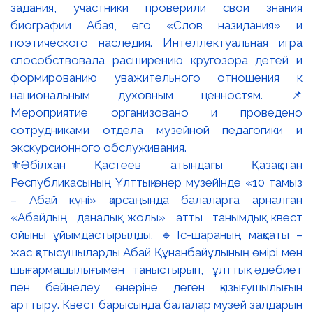
⚜️Әбілхан Қастеев атындағы Қазақстан
Республикасының Ұлттық өнер музейінде «10 тамыз
– Абай күні» қарсаңында балаларға арналған
«Абайдың даналық жолы» атты танымдық квест
ойыны ұйымдастырылды. 🔹Іс-шараның мақсаты –
жас қатысушыларды Абай Құнанбайұлының өмірі мен
шығармашылығымен таныстырып, ұлттық әдебиет
пен бейнелеу өнеріне деген қызығушылығын
арттыру. Квест барысында балалар музей залдарын