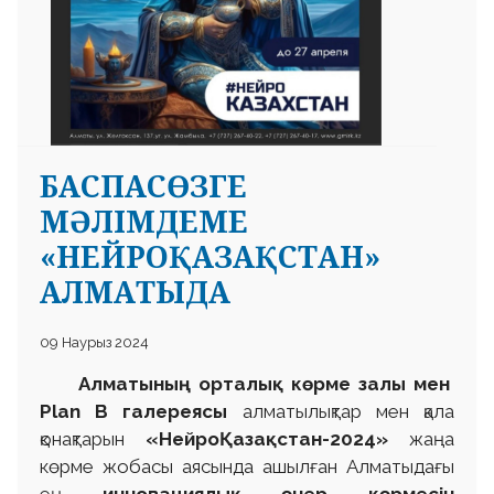
БАСПАСӨЗГЕ
МӘЛІМДЕМЕ
«НЕЙРОҚАЗАҚСТАН»
АЛМАТЫДА
09 Наурыз 2024
Алматының орталық көрме залы мен
Plan В галереясы
алматылықтар мен қала
қонақтарын
«НейроҚазақстан-2024»
жаңа
көрме жобасы аясында ашылған Алматыдағы