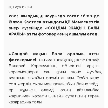
03 Наурыз 2024
2024 жылдың 5 наурызда сағат 16:00-де
Әбілхан Қастеев атындағы ҚР Мемлекеттік
өнер музейінде «СОНДАЙ ЖАҚЫН БАЛИ
АРАЛЫ» атты фотокөрменің ашылуы өтеді.
«Сондай жақын Бали аралы» атты
фотокөрмесі
танымал қазақстандық фотограф
Валерий Коренчуктың объективі арқылы
көрермендерге сан қырлы және жұмбақ
аралдың ғажайып әлемін ашады. Әрбір кадр
сол жердің сыры мен ғажайыбын бейнелейді,
әр жұмысы әлемді өзінің қайталанбас
жарығымен көретін шынайы суретшінің терең
көзқарасына толы.