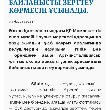
БАЙЛАНЫСТЫ ЗЕРТТЕУ
КӨРМЕСІН ҰСЫНАДЫ.
09 Наурыз 2024
Әбілхан Қастеев атындағы ҚР Мемлекеттік
өнер музейі Наурыз мерекесі қарсаңында
2024 жылдың 9-16 наурыз аралығында
келушілердің назарына
Truffle Bee
брендінен
Säule
Арт-инсталяциясы:
ұлттық оюлар арқылы ұрпақ арасындағы
байланысты зерттеу көрмесін ұсынады.
Säule
(қаз. — «сәуле», «жарық») —
топтамасы еліміздің бірегей мәдени
мұрасының үніне құлақ түріле отырып жасалған.
Truffle Bee брендінің алғашқы ұлттық топтамасы
— бұл дәстүрімізді визуалды зерттеу, терең