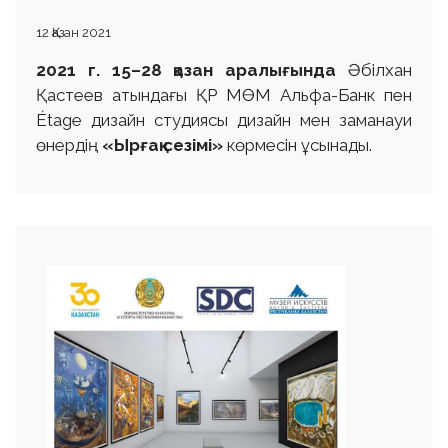
12 Қазан 2021
2021 г.
15–28 қазан аралығында
Әбілхан
Қастеев атындағы ҚР МӨМ Альфа-Банк пен
Étage дизайн студиясы дизайн мен заманауи
өнердің
«Ырғақ сезімі»
көрмесін ұсынады.