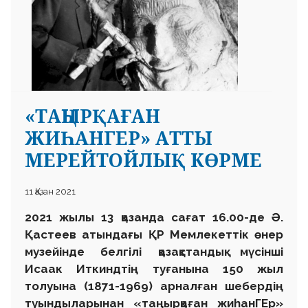
«ТАҢЫРҚАҒАН
ЖИҺАНГЕР» АТТЫ
МЕРЕЙТОЙЛЫҚ КӨРМЕ
11 Қазан 2021
2021 жылы 13 қазанда сағат 16.00-де Ә.
Қастеев атындағы ҚР Мемлекеттік өнер
музейінде белгілі қазақстандық мүсінші
Исаак Иткиндтің туғанына 150 жыл
толуына (1871-1969) арналған шебердің
туындыларынан «таңырқаған жиһанГЕр»