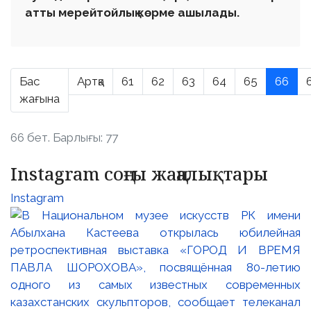
атты мерейтойлық көрме ашылады.
Бас
Артқа
61
62
63
64
65
66
жағына
66 бет. Барлығы: 77
Instagram соңғы жаңалықтары
Instagram