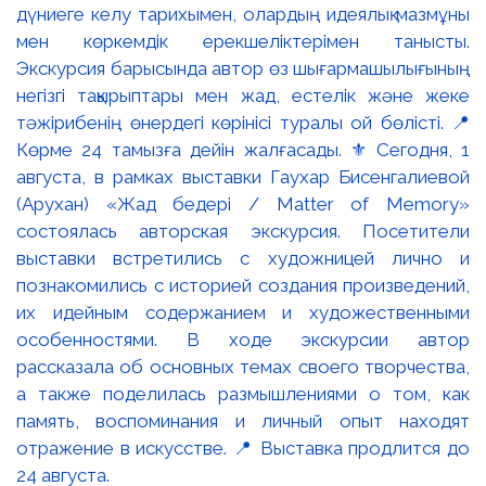
дүниеге келу тарихымен, олардың идеялық мазмұны
мен көркемдік ерекшеліктерімен танысты.
Экскурсия барысында автор өз шығармашылығының
негізгі тақырыптары мен жад, естелік және жеке
тәжірибенің өнердегі көрінісі туралы ой бөлісті. 📍
Көрме 24 тамызға дейін жалғасады. ⚜️ Сегодня, 1
августа, в рамках выставки Гаухар Бисенгалиевой
(Арухан) «Жад бедері / Matter of Memory»
состоялась авторская экскурсия. Посетители
выставки встретились с художницей лично и
познакомились с историей создания произведений,
их идейным содержанием и художественными
особенностями. В ходе экскурсии автор
рассказала об основных темах своего творчества,
а также поделилась размышлениями о том, как
память, воспоминания и личный опыт находят
отражение в искусстве. 📍 Выставка продлится до
24 августа.