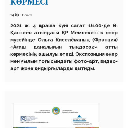
КӨРМЕСІ
14 Қазан 2021
2021 ж. 4 қараша
күні
сағат 16.00-де Ә.
Қастеев атындағы ҚР Мемлекеттік өнер
музейінде
Ольга Кисел
ёваның (Франция)
«
Ағаш даналығын тыңдасақ…
» атты
көрмесінің ашылуы
өтеді. Экспозиция өнер
мен ғылым тоғысындағы фото-арт, видео-
арт және қондырғыларды қамтиды.