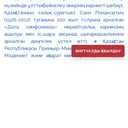
музейінде ұлттық бейнелеу өнерінің көрнекті шебері,
Қазақстанның халық суретшісі Сахи Романовтың
(1926-2002) туғанына 100 жыл толуына арналған
«Дала симфониясы» мерейтойлық көрмесінің
ашылуы мен іс-шара аясында шығармашылығына
арналған дөңгелек үстел өтті. 🔹Қазақстан
Республикасы Премьер-Министрінің орынбасары –
ВИРТУАЛДЫ ҚАБЫЛДАУ
Мәдениет және ақпарат министрі Аида Ғалымқызы
Балаева Сахи Романовтың туғанына 100 жыл
толуына арналған «Дала симфониясы» мерейтойлық
көрмесінің ашылуына орай құттықтау хатын жолдады.
Құттықтау хатында Сахи Романовтың қазақ бейнелеу
өнерінде ұлттық кескіндеме мен графиканың
дамуына зор үлес қосқан дара суретші екенін атап
өтті. Сонымен қатар көрменің суретшінің бай
шығармашылық мұрасын жаңаша зерделеп, кейінгі
ұрпаққа насихаттаудағы маңызына тоқталып, көрменің
табысты өтуіне тілектестік білдірді. Құттықтау хатын