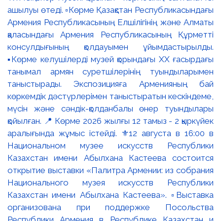
ашылуы өтеді. ▫️Көрме Қазақстан Республикасындағы
Армения Республикасының Елшілігінің және Алматы
қаласындағы Армения Республикасының Құрметті
консулдығының қолдауымен ұйымдастырылды.
▪️Көрме келушілерді музей қорындағы ХХ ғасырдағы
танымал армян суретшілерінің туындыларымен
таныстырады. Экспозицияға Арменияның бай
көркемдік дәстүрлерімен таныстыратын кескіндеме,
мүсін және сәндік-қолданбалы өнер туындылары
қойылған. 📍 Көрме 2026 жылғы 12 тамыз - 2 қыркүйек
аралығында жұмыс істейді. ⚜️12 августа в 16:00 в
Национальном музее искусств Республики
Казахстан имени Абылхана Кастеева состоится
открытие выставки «Палитра Армении: из собрания
Национального музея искусств Республики
Казахстан имени Абылхана Кастеева». ▫️Выставка
организована при поддержке Посольства
Республики Армения в Республике Казахстан и