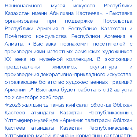
⚜️2026 жылдың 12 тамыз күні сағат 16:00-де Әбілхан
Қастеев атындағы Қазақстан Республикасының
Ұлттық өнер музейінде «Армения палитрасы: Әбілхан
Қастеев атындағы Қазақстан Республикасының
Ұлттық өнер музейі қорынан» көрмесінің салтанатты