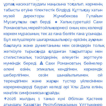
⚜️2026 жылдың 1 тамыз күні Әбілхан Қастеев
атындағы Қазақстан Республикасының Ұлттық өнер