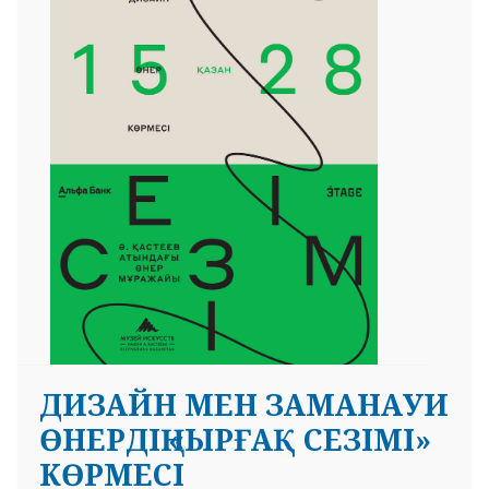
ДИЗАЙН МЕН ЗАМАНАУИ
ӨНЕРДІҢ «ЫРҒАҚ СЕЗІМІ»
КӨРМЕСІ