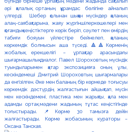
бүгінде бірнеше ұрпақтың мәдени жадында сақталып
әрі қалалық ортаның құрамдас бөлігіне айналып
үлгерді. Шебер қолынан шыққан мүсіндер қаланың
алаң-саябақтарына, жаяу жүргіншілеркөшелері мен
қоғамдық кеңістіктерге көрік беріп, сәулет пен өмірдің
табиғи бояуын үйлестіре бейнелеп, қаланың
көркемдік болмысын аша түседі. 🔺🔺Көрменің
жобалық ерекшелігі – ұрпақтар арасындағы
шығармашылық диалог. Павел Шороховтың мүсіндік
туындыларымен қатар экспозицияға оның ұлы,
кескіндемеші Дмитрий Шороховтың шығармалары
да енгізілген. Әке мен баланың бір көрмеде тоғысуы
көркемдік дәстүрдің жалғастығын айшықтап, мүсін
мен кескіндемені, пластика мен жарықты, қала мен
адамды ортақ мәдени жадының тұтас кеңістігінде
тоғыстырады. 📌Көрме 30 тамызға дейін
жалғастырады. Көрме жобасының кураторы –
Оксана Танская.