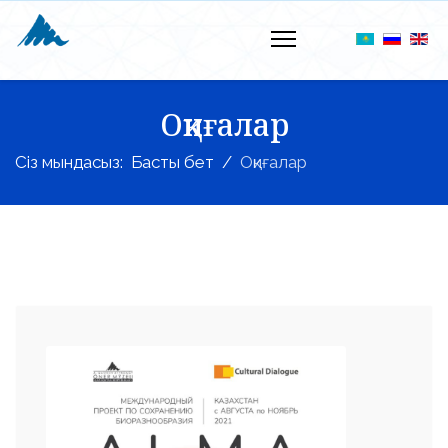
Оқиғалар
Сіз мындасыз:
Басты бет
Оқиғалар