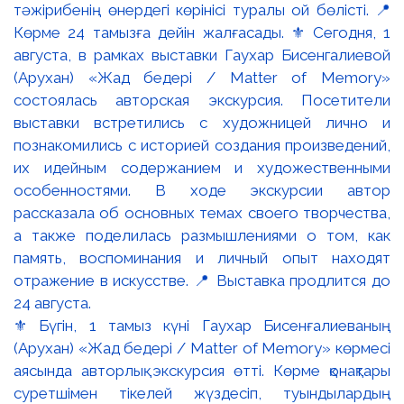
⚜️ Бүгін, 1 тамыз күні Гаухар Бисенғалиеваның
(Арухан) «Жад бедері / Matter of Memory» көрмесі
аясында авторлық экскурсия өтті. Көрме қонақтары
суретшімен тікелей жүздесіп, туындылардың