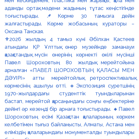
⚜️2026 жылдың 4 тамыз күні Әбілхан Қастеев
атындағы ҚР Ұлттық өнер музейінде заманауи
қазақстандық мүсін өнерінің көрнекті өкілі мүсінші
Павел Шороховтың 80 жылдық мерейтойына
арналған «ПАВЕЛ ШОРОХОВТЫҢ ҚАЛАСЫ МЕН
ДӘУІРІ» атты мерейтойлық ретроспективалық
көрмесінің ашылуы өтті. 🔹Экспозиция суретшінің
1970-жылдардағы студенттік туындыларынан
бастап, мерейтой қарсаңындағы соңғы еңбектеріне
дейінгі әр кезеңді бір арнаға тоғыстырады. 🔸Павел
Шороховтың есімі Қазақстан қалаларының көркем
келбетімен тығыз байланысты, Алматы, Астана мен
еліміздің қалаларындағы монументалды туындылары