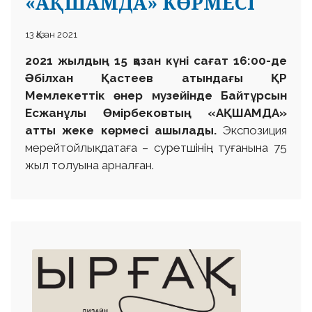
«АҚШАМДА» КӨРМЕСІ
13 Қазан 2021
2021 жылдың 15 қазан күні сағат 16:00-де
Әбілхан Қастеев атындағы ҚР
Мемлекеттік өнер музейінде
Байтұрсын
Есжанұлы Өмірбековтың «АҚШАМДА»
атты жеке көрмесі ашылады.
Экспозиция
мерейтойлық датаға – суретшінің туғанына 75
жыл толуына арналған.