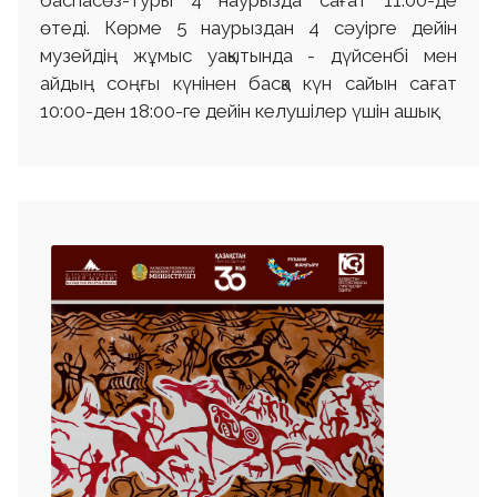
баспасөз-туры 4 наурызда сағат 11:00-де
өтеді. Көрме 5 наурыздан 4 сәуірге дейін
музейдің жұмыс уақытында - дүйсенбі мен
айдың соңғы күнінен басқа күн сайын сағат
10:00-ден 18:00-ге дейін келушілер үшін ашық.