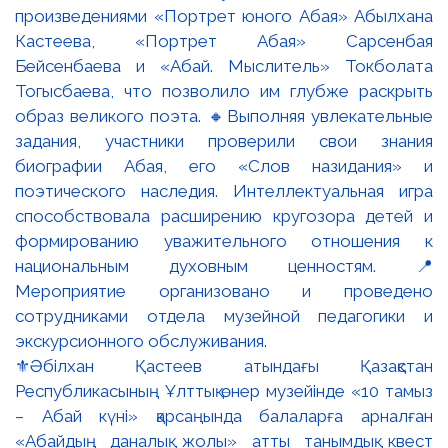
⚜️Әбілхан Қастеев атындағы Қазақстан
Республикасының Ұлттық өнер музейінде «10 тамыз
– Абай күні» қарсаңында балаларға арналған
«Абайдың даналық жолы» атты танымдық квест