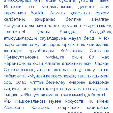
атмосферада өтіп, еркін сұхбатқа ұласты. Павел
Иванович өз туындыларының дүниеге келу
тарихымен бөлісіп, Алматы қаласының көркем
келбетінің ажырамас бөлігіне айналған
монументалды мүсіндерге қатысты шығармашылық
ізденістері туралы баяндады. Сондай-ақ
қатысушылардың сауалдарына жауап берді. 🔹Іс-
шара соңында музей директорының ғылыми жұмыс
жөніндегі орынбасары Кобжанова Светлана
Жумасултановна мүсіншіге оның 80 жас
мерейтойына орай Алматы қаласының әкімі Дархан
Сатыбалдының атынан жолданған құттықтау хатын
табыс етті. ▫️Мұндай кездесулердің тағылымдық мәні
зор. Олар ұлттық бейнелеу өнерінің шежіресін
сақтауға, оны қалыптастырған тұлғаның өз аузынан
тыңдап, кейінгі ұрпаққа аманаттауға мүмкіндік береді.