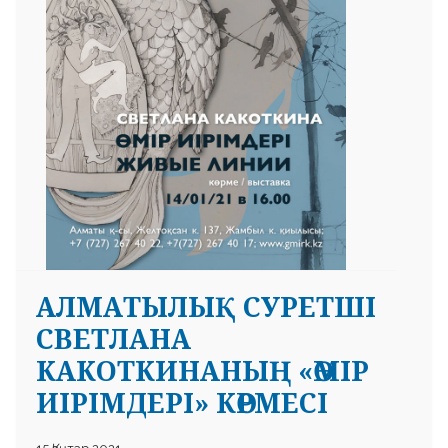
АЛМАТЫЛЫҚ СУРЕТШІ
СВЕТЛАНА
КАКОТКИНАНЫҢ «ӨМІР
ИІРІМДЕРІ» КӨРМЕСІ