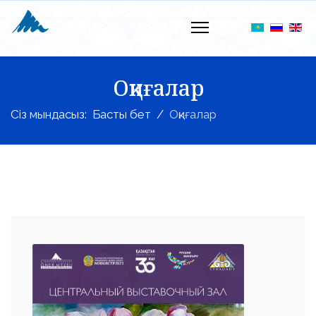
Оқиғалар
Сіз мындасыз:
Басты бет
Оқиғалар