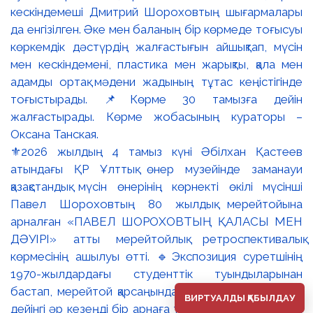
⚜️2026 жылдың 4 тамыз күні Әбілхан Қастеев
атындағы ҚР Ұлттық өнер музейінде заманауи
қазақстандық мүсін өнерінің көрнекті өкілі мүсінші
Павел Шороховтың 80 жылдық мерейтойына
арналған «ПАВЕЛ ШОРОХОВТЫҢ ҚАЛАСЫ МЕН
ДӘУІРІ» атты мерейтойлық ретроспективалық
көрмесінің ашылуы өтті. 🔹Экспозиция суретшінің
1970-жылдардағы студенттік туындыларынан
бастап, мерейтой қарсаңындағы соңғы еңбектеріне
ВИРТУАЛДЫ ҚАБЫЛДАУ
дейінгі әр кезеңді бір арнаға тоғыстырады. 🔸Павел