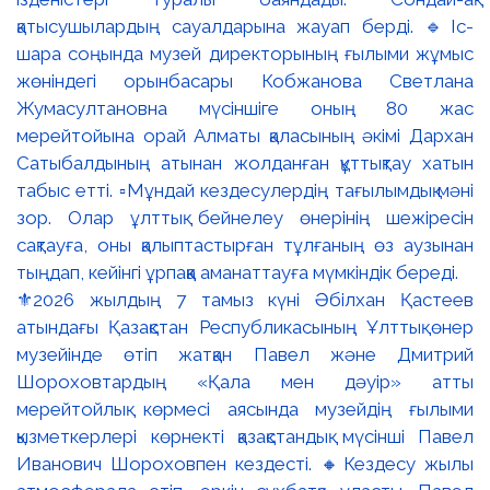
⚜️2026 жылдың 7 тамыз күні Әбілхан Қастеев
атындағы Қазақстан Республикасының Ұлттық өнер
музейінде өтіп жатқан Павел және Дмитрий
Шороховтардың «Қала мен дәуір» атты
мерейтойлық көрмесі аясында музейдің ғылыми
қызметкерлері көрнекті қазақстандық мүсінші Павел
Иванович Шороховпен кездесті. 🔸Кездесу жылы