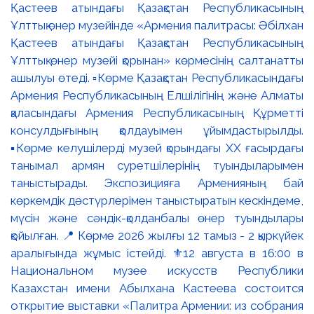
Қастеев атындағы Қазақстан Республикасының
Ұлттық өнер музейінде «Армения палитрасы: Әбілхан
Қастеев атындағы Қазақстан Республикасының
Ұлттық өнер музейі қорынан» көрмесінің салтанатты
ашылуы өтеді. ▫️Көрме Қазақстан Республикасындағы
Армения Республикасының Елшілігінің және Алматы
қаласындағы Армения Республикасының Құрметті
консулдығының қолдауымен ұйымдастырылды.
▪️Көрме келушілерді музей қорындағы ХХ ғасырдағы
танымал армян суретшілерінің туындыларымен
таныстырады. Экспозицияға Арменияның бай
көркемдік дәстүрлерімен таныстыратын кескіндеме,
мүсін және сәндік-қолданбалы өнер туындылары
қойылған. 📍 Көрме 2026 жылғы 12 тамыз - 2 қыркүйек
аралығында жұмыс істейді. ⚜️12 августа в 16:00 в
Национальном музее искусств Республики
Казахстан имени Абылхана Кастеева состоится
открытие выставки «Палитра Армении: из собрания