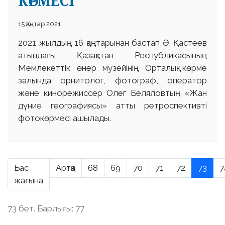
КӨРМЕСІ
15 Қаңтар 2021
2021 жылдың 16 қаңтарынан бастап Ә. Қастеев
атындағы Қазақстан Республикасының
Мемлекеттік өнер музейінің Орталық көрме
залында орнитолог, фотограф, оператор
және кинорежиссер Олег Беляловтың «Жан
дүние географиясы» атты ретроспективті
фотокөрмесі ашылады.
Бас
Артқа
68
69
70
71
72
73
7
жағына
73 бет. Барлығы: 77