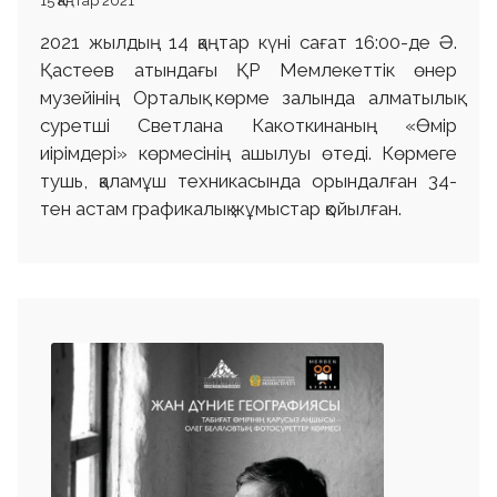
15 Қаңтар 2021
2021 жылдың 14 қаңтар күні сағат 16:00-де Ә.
Қастеев атындағы ҚР Мемлекеттік өнер
музейінің Орталық көрме залында алматылық
суретші Светлана Какоткинаның «Өмір
иірімдері» көрмесінің ашылуы өтеді. Көрмеге
тушь, қаламұш техникасында орындалған 34-
тен астам графикалық жұмыстар қойылған.