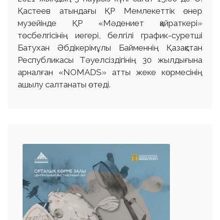
Қастеев атындағы ҚР Мемлекеттік өнер
музейінде ҚР «Мәдениет қайраткері»
төсбелгісінің иегері, белгілі график-суретші
Батухан Әбдікерімұлы Байменнің Қазақстан
Республикасы Тәуелсіздігінің 30 жылдығына
арналған «NOMADS» атты жеке көрмесінің
ашылу салтанаты өтеді.