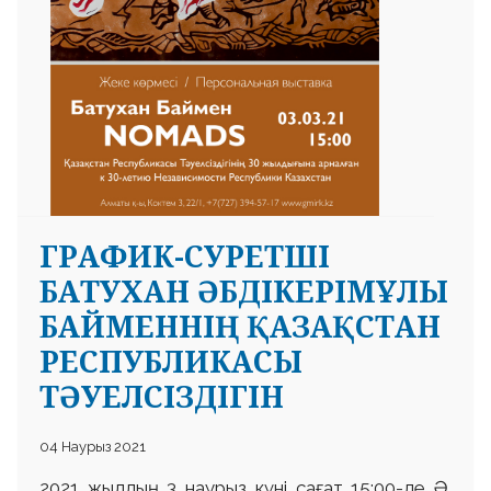
ГРАФИК-СУРЕТШІ
БАТУХАН ӘБДІКЕРІМҰЛЫ
БАЙМЕННІҢ ҚАЗАҚСТАН
РЕСПУБЛИКАСЫ
ТӘУЕЛСІЗДІГІН
04 Наурыз 2021
2021 жылдың 3 наурыз күні сағат 15:00-де Ә.