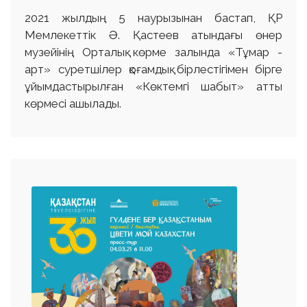
2021 жылдың 5 наурызынан бастап, ҚР
Мемлекеттік Ә. Қастеев атындағы өнер
музейінің Орталық көрме залында «Тұмар -
aрт» суретшілер қоғамдық бірлестігімен бірге
ұйымдастырылған «Көктемгі шабыт» атты
көрмесі ашылады.