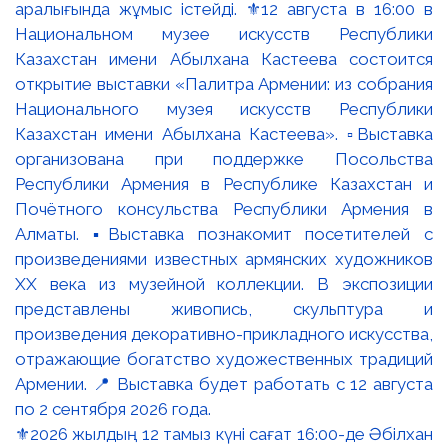
⚜️2026 жылдың 12 тамыз күні сағат 16:00-де Әбілхан