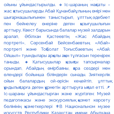
ойыны ұйымдастырылды. 🔹Іс-шараның мақсаты –
жас қатысушыларды Абай Құнанбайұлының өмірі мен
шығармашылығымен таныстырып, ұлттық әдебиет
пен бейнелеу өнеріне деген қызығушылығын
арттыру. Квест барысында балалар музей залдарын
аралап, Әбілхан Қастеевтің «Жас Абайдың
портреті», Сәрсенбай Бейсенбаевтың «Абай»
портреті және Тоқболат Тоғысбаевтың «Абай.
Ойшыл» туындылары арқылы ақын тұлғасын тереңірек
таныды. 🔸Қатысушылар қызықты тапсырмалар
орындап, Абайдың өмірбаяны, қара сөздері мен
өлеңдері бойынша білімдерін сынады. Зияткерлік
ойын балалардың ой-өрісін кеңейтіп, ұлттық
құндылықтарға деген құрметін арттыруға ықпал етті. 📌
Іс-шараны ұйымдастырған және жүргізген: Музей
педагогикасы және экскурсиялық қызмет көрсету
бөлімінің қызметкерлері ⚜️В Национальном музее
искусств Республики Казахстан имени Абылхана