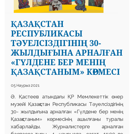
ҚАЗАҚСТАН
РЕСПУБЛИКАСЫ
ТӘУЕЛСІЗДІГІНІҢ 30-
ЖЫЛДЫҒЫНА АРНАЛҒАН
«ГҮЛДЕНЕ БЕР МЕНІҢ
ҚАЗАҚСТАНЫМ» КӨРМЕСІ
05 Наурыз 2021
Ә. Қастеев атындағы ҚР Мемлекеттік өнер
музейі Қазақстан Республикасы Тәуелсіздігінің
30- жылдығына арналған «Гүлдене бер менің
Қазақстаным» көрмесінің ашылғаны туралы
хабарлайды. Журналистерге арналған