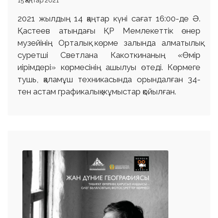
15 Қаңтар 2021
2021 жылдың 14 қаңтар күні сағат 16:00-де Ә.
Қастеев атындағы ҚР Мемлекеттік өнер
музейінің Орталық көрме залында алматылық
суретші Светлана Какоткинаның «Өмір
иірімдері» көрмесінің ашылуы өтеді. Көрмеге
тушь, қаламұш техникасында орындалған 34-
тен астам графикалық жұмыстар қойылған.