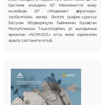
Қастеев атындағы ҚР Мемлекеттік өнер
музейінде ҚР «Мәдениет қайраткері»
төсбелгісінің иегері, белгілі график-суретші
Батухан Әбдікерімұлы Байменнің Қазақстан
Республикасы Тәуелсіздігінің 30 жылдығына
арналған «NOMADS» атты жеке көрмесінің
ашылу салтанаты өтеді.