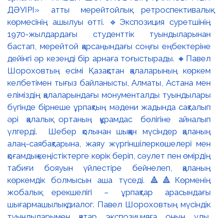
ДӘУІРІ» атты мерейтойлық ретроспективалық
көрмесінің ашылуы өтті. 🔹Экспозиция суретшінің
1970-жылдардағы студенттік туындыларынан
бастап, мерейтой қарсаңындағы соңғы еңбектеріне
дейінгі әр кезеңді бір арнаға тоғыстырады. 🔸Павел
Шороховтың есімі Қазақстан қалаларының көркем
келбетімен тығыз байланысты, Алматы, Астана мен
еліміздің қалаларындағы монументалды туындылары
бүгінде бірнеше ұрпақтың мәдени жадында сақталып
әрі қалалық ортаның құрамдас бөлігіне айналып
үлгерді. Шебер қолынан шыққан мүсіндер қаланың
алаң-саябақтарына, жаяу жүргіншілеркөшелері мен
қоғамдық кеңістіктерге көрік беріп, сәулет пен өмірдің
табиғи бояуын үйлестіре бейнелеп, қаланың
көркемдік болмысын аша түседі. 🔺🔺Көрменің
жобалық ерекшелігі – ұрпақтар арасындағы
шығармашылық диалог. Павел Шороховтың мүсіндік
туындыларымен қатар экспозицияға оның ұлы,