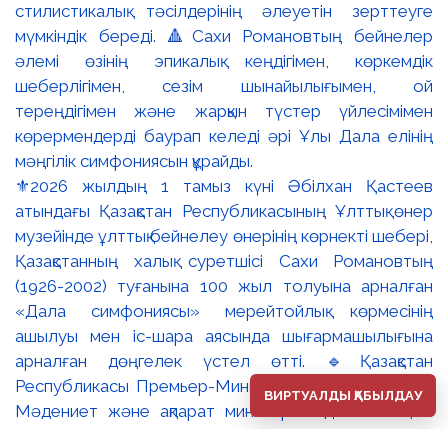
⚜️2026 жылдың 1 тамыз күні Әбілхан Қастеев
атындағы Қазақстан Республикасының Ұлттық өнер
музейінде ұлттық бейнелеу өнерінің көрнекті шебері,
Қазақстанның халық суретшісі Сахи Романовтың
(1926-2002) туғанына 100 жыл толуына арналған
«Дала симфониясы» мерейтойлық көрмесінің
ашылуы мен іс-шара аясында шығармашылығына
арналған дөңгелек үстел өтті. 🔹Қазақстан
Республикасы Премьер-Министрінің орынбасары –
ВИРТУАЛДЫ ҚАБЫЛДАУ
Мәдениет және ақпарат министрі Аида Ғалымқызы
Балаева Сахи Романовтың туғанына 100 жыл