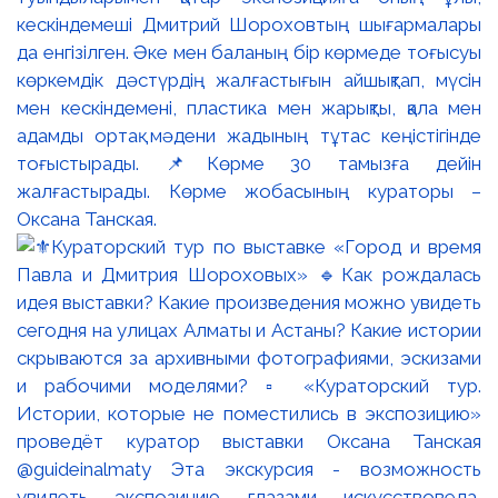
кескіндемеші Дмитрий Шороховтың шығармалары
да енгізілген. Әке мен баланың бір көрмеде тоғысуы
көркемдік дәстүрдің жалғастығын айшықтап, мүсін
мен кескіндемені, пластика мен жарықты, қала мен
адамды ортақ мәдени жадының тұтас кеңістігінде
тоғыстырады. 📌Көрме 30 тамызға дейін
жалғастырады. Көрме жобасының кураторы –
Оксана Танская.