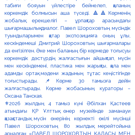
⚜️2026 жылдың 4 тамыз күні Әбілхан Қастеев
атындағы ҚР Ұлттық өнер музейінде заманауи
қазақстандық мүсін өнерінің көрнекті өкілі мүсінші
Павел Шороховтың 80 жылдық мерейтойына
арналған «ПАВЕЛ ШОРОХОВТЫҢ ҚАЛАСЫ МЕН