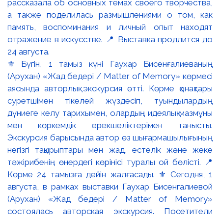
⚜️ Бүгін, 1 тамыз күні Гаухар Бисенғалиеваның
(Арухан) «Жад бедері / Matter of Memory» көрмесі
аясында авторлық экскурсия өтті. Көрме қонақтары
суретшімен тікелей жүздесіп, туындылардың
дүниеге келу тарихымен, олардың идеялық мазмұны
мен көркемдік ерекшеліктерімен танысты.
Экскурсия барысында автор өз шығармашылығының
негізгі тақырыптары мен жад, естелік және жеке
тәжірибенің өнердегі көрінісі туралы ой бөлісті. 📍
Көрме 24 тамызға дейін жалғасады. ⚜️ Сегодня, 1
августа, в рамках выставки Гаухар Бисенгалиевой
(Арухан) «Жад бедері / Matter of Memory»
состоялась авторская экскурсия. Посетители