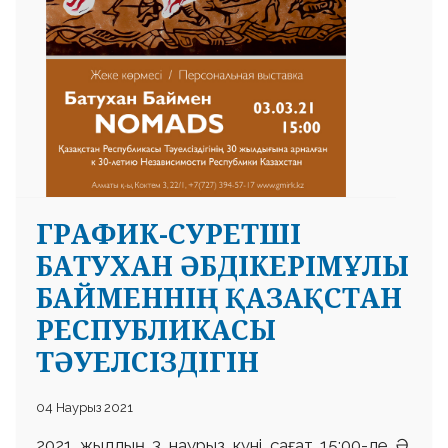
ГРАФИК-СУРЕТШІ
БАТУХАН ӘБДІКЕРІМҰЛЫ
БАЙМЕННІҢ ҚАЗАҚСТАН
РЕСПУБЛИКАСЫ
ТӘУЕЛСІЗДІГІН
04 Наурыз 2021
2021 жылдың 3 наурыз күні сағат 15:00-де Ә.