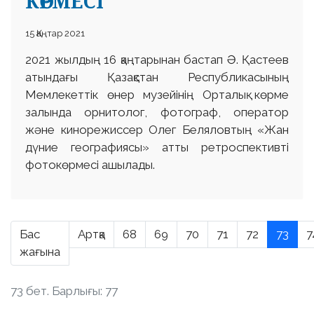
КӨРМЕСІ
15 Қаңтар 2021
2021 жылдың 16 қаңтарынан бастап Ә. Қастеев
атындағы Қазақстан Республикасының
Мемлекеттік өнер музейінің Орталық көрме
залында орнитолог, фотограф, оператор
және кинорежиссер Олег Беляловтың «Жан
дүние географиясы» атты ретроспективті
фотокөрмесі ашылады.
Бас
Артқа
68
69
70
71
72
73
7
жағына
73 бет. Барлығы: 77