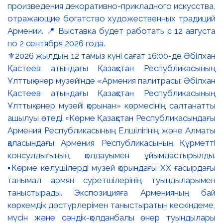
⚜️2026 жылдың 12 тамыз күні сағат 16:00-де Әбілхан
Қастеев атындағы Қазақстан Республикасының
Ұлттық өнер музейінде «Армения палитрасы: Әбілхан
Қастеев атындағы Қазақстан Республикасының
Ұлттық өнер музейі қорынан» көрмесінің салтанатты
ашылуы өтеді. ▫️Көрме Қазақстан Республикасындағы
Армения Республикасының Елшілігінің және Алматы
қаласындағы Армения Республикасының Құрметті
консулдығының қолдауымен ұйымдастырылды.
▪️Көрме келушілерді музей қорындағы ХХ ғасырдағы
танымал армян суретшілерінің туындыларымен
таныстырады. Экспозицияға Арменияның бай
көркемдік дәстүрлерімен таныстыратын кескіндеме,
мүсін және сәндік-қолданбалы өнер туындылары