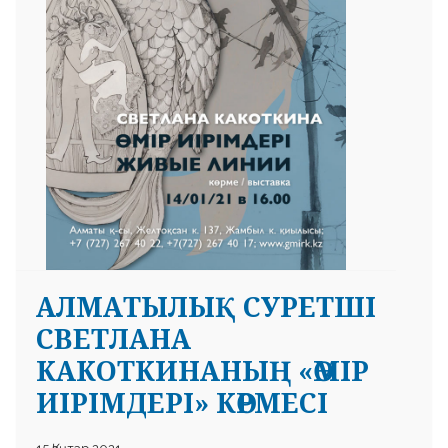
АЛМАТЫЛЫҚ СУРЕТШІ
СВЕТЛАНА
КАКОТКИНАНЫҢ «ӨМІР
ИІРІМДЕРІ» КӨРМЕСІ