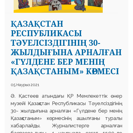
ҚАЗАҚСТАН
РЕСПУБЛИКАСЫ
ТӘУЕЛСІЗДІГІНІҢ 30-
ЖЫЛДЫҒЫНА АРНАЛҒАН
«ГҮЛДЕНЕ БЕР МЕНІҢ
ҚАЗАҚСТАНЫМ» КӨРМЕСІ
05 Наурыз 2021
Ә. Қастеев атындағы ҚР Мемлекеттік өнер
музейі Қазақстан Республикасы Тәуелсіздігінің
30- жылдығына арналған «Гүлдене бер менің
Қазақстаным» көрмесінің ашылғаны туралы
хабарлайды. Журналистерге арналған