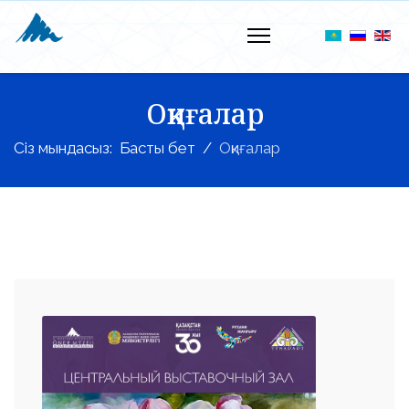
Оқиғалар
Сіз мындасыз:
Басты бет
Оқиғалар