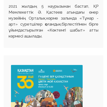
2021 жылдың 5 наурызынан бастап, ҚР
Мемлекеттік Ә. Қастеев атындағы өнер
музейінің Орталық көрме залында «Тұмар -
aрт» суретшілер қоғамдық бірлестігімен бірге
ұйымдастырылған «Көктемгі шабыт» атты
көрмесі ашылады.