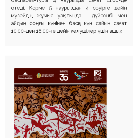
баспасөз-туры 4 наурызда сағат 11:00-де
өтеді. Көрме 5 наурыздан 4 сәуірге дейін
музейдің жұмыс уақытында - дүйсенбі мен
айдың соңғы күнінен басқа күн сайын сағат
10:00-ден 18:00-ге дейін келушілер үшін ашық.