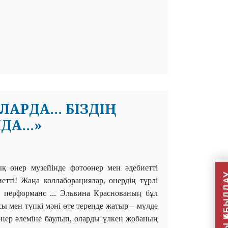
РДА... БІЗДІҢ
А...»
ық
өнер музейінде фотоөнер мен әдебиетті
тті! Жаңа коллаборациялар, өнердің түрлі
і, перформанс ... Эльвина Краснованың бұл
сы мен түпкі мәні өте тереңде жатыр – мүлде
өнер әлеміне баулып, оларды үлкен жобаның