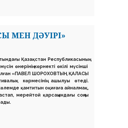
Ы МЕН ДӘУІРІ»
атындағы
Қазақстан Республикасының
сін өнерінің көрнекті өкілі мүсінші
алған
«ПАВЕЛ ШОРОХОВТЫҢ ҚАЛАСЫ
валық көрмесінің ашылуы өтеді.
көлемде қамтитын оқиғаға айналмақ,
стап, мерейтой қарсаңындағы соңғы
рады.