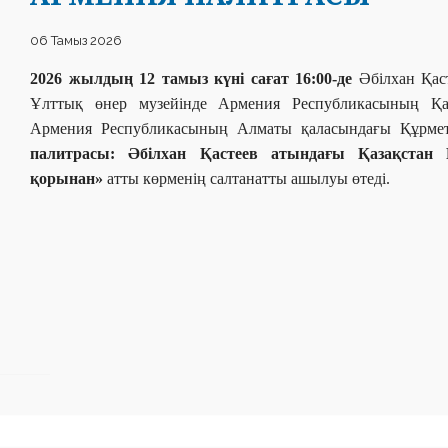
06 Тамыз 2026
2026 жылдың 12 тамыз күні сағат 16:00-де
Әбілхан Қас
Ұлттық өнер музейінде Армения Республикасының Қаз
Армения Республикасының Алматы қаласындағы Құрме
палитрасы: Әбілхан Қастеев атындағы Қазақстан
қорынан»
атты көрменің салтанатты ашылуы өтеді.