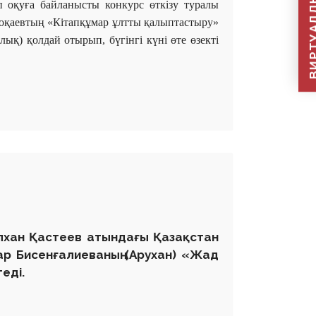
ВИРТУАЛДЫ Қ
п оқуға байланысты конкурс өткізу туралы
оқаевтың «Кітапқұмар ұлтты қалыптастыру»
қ) қолдай отырып, бүгінгі күні өте өзекті
ілхан Қастеев атындағы Қазақстан
ар Бисенғалиеваның (Арухан) «Жад
еді.