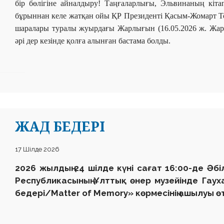
бір бөлігіне айналдыру! Таңғаларлығы, Эльвинаның кіта
бұрыннан келе жатқан ойы ҚР Президенті Қасым-Жомарт Т
шаралары туралы жуырдағы Жарлығын (16.05.2026 ж. Жарлы
әрі дер кезінде қолға алынған бастама болды.
ЖАД БЕДЕРІ
17 Шілде 2026
2026 жылдың 24 шілде күні сағат 16:00-де Әб
Республикасының Ұлттық өнер музейінде Гаух
бедері/Matter of Memory» көрмесінің ашылуы өт