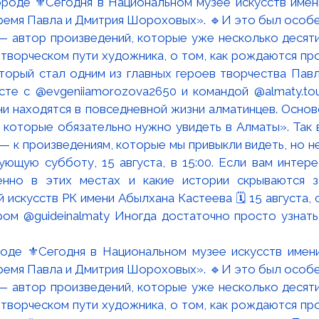
роде ⚜️Сегодня в Национальном музее искусств имен
время Павла и Дмитрия Шороховых». 🔹И это был особен
 автор произведений, которые уже несколько десяти
 творческом пути художника, о том, как рождаются про