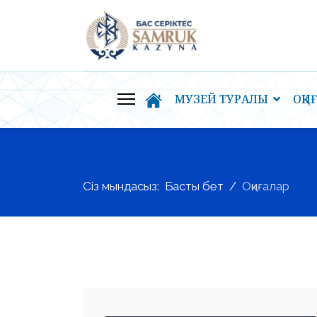
МУЗЕЙ ТУРАЛЫ
ОҚИ
Сіз мындасыз:
Басты бет
Оқиғалар