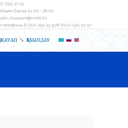
27) 394 57 15
біден басқа ㅤ10:00 - 18:00
eyev_museum@nmirk.kz
телефоныㅤ 8 (717) 252 23 97ㅤ8 (700) 525 23 97
Қ-ЖАУАП
ҚАБЫЛДАУ
">