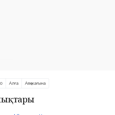
10
Алға
Аяқ жағына
алықтары