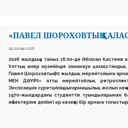
«ПАВЕЛ ШОРОХОВТЫҢ ҚАЛАС
29 Шілде 2026
2026 жылдың 4 тамыз 16:00-де
Әбілхан Қастеев 
Ұлттық өнер музейінде
заманауи қазақстандық мү
Павел Шороховтың
80 жылдық мерейтойына арн
МЕН ДӘУІРІ»
атты мерейтойлық ретроспекти
Экспозиция суретшінің шығармашылық жолын кең 
1970-жылдардағы студенттік туындыларынан ба
еңбектеріне дейінгі әр кезеңді бір арнаға тоғысты