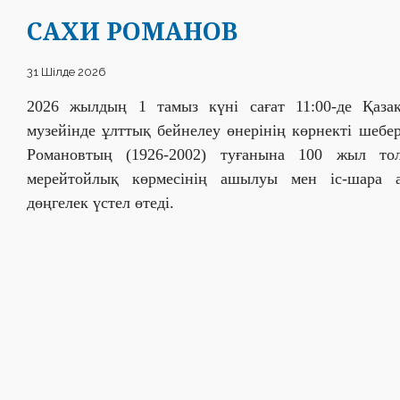
САХИ РОМАНОВ
31 Шілде 2026
2026 жылдың 1 тамыз күні сағат 11:00-де Қаза
музейінде ұлттық бейнелеу өнерінің көрнекті шебе
Романовтың (1926-2002) туғанына 100 жыл то
мерейтойлық көрмесінің ашылуы мен іс-шара 
дөңгелек үстел өтеді.