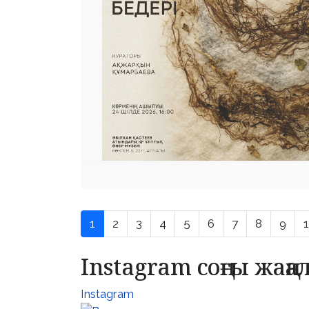
1
2
3
4
5
6
7
8
9
Instagram соңғы жаң
Instagram