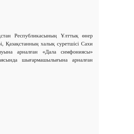
қстан Республикасының Ұлттық өнер
рі, Қазақстанның халық суретшісі Сахи
луына арналған «Дала симфониясы»
аясында шығармашылығына арналған