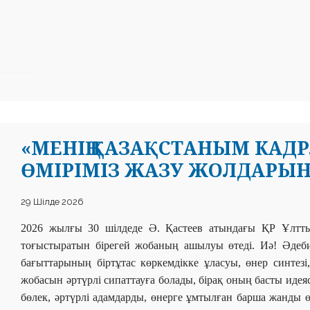
«МЕНІҢ ҚАЗАҚСТАНЫМ КАДРЛА
ӨМІРІМІЗ ЖАЗУ ЖОЛДАРЫНД
29 Шілде 2026
2026 жылғы 30 шілдеде Ә. Қастеев атындағы ҚР
Ұлтт
тоғыстыратын бірегей жобаның ашылуы өтеді. Иә! Әдебие
бағыттарының біртұтас көркемдікке ұласуы, өнер синтез
жобасын әртүрлі сипаттауға болады, бірақ оның басты идея
бөлек, әртүрлі адамдарды, өнерге ұмтылған барша жанды 