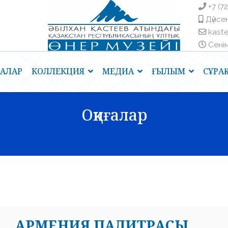
+7 (7
Дүйсен
kast
Сенім 
ҒАЛАР
КОЛЛЕКЦИЯ
МЕДИА
ҒЫЛЫМ
СҰРА
Оқиғалар
АРМЕНИЯ ПАЛИТРАСЫ