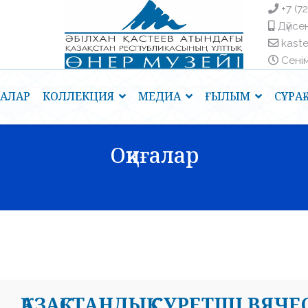
+7 (7
Дүйсен
kast
Сенім 
ҒАЛАР
КОЛЛЕКЦИЯ
МЕДИА
ҒЫЛЫМ
СҰРА
Оқиғалар
ҚАЗАҚСТАНДЫҚ СУРЕТШІ ВЯ