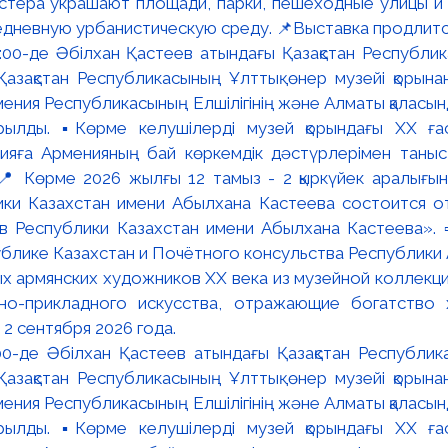
астера украшают площади, парки, пешеходные улицы и
едневную урбанистическую среду. 📌Выставка продлится
:00-де Әбілхан Қастеев атындағы Қазақстан Республик
азақстан Республикасының Ұлттық өнер музейі қорына
мения Республикасының Елшілігінің және Алматы қалас
ылды. ▪️Көрме келушілерді музей қорындағы ХХ ға