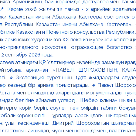
яға Арменияның бай көркемдік дәстүрлерімен таныст
📍 Көрме 2026 жылғы 12 тамыз - 2 қыркүйек аралығында
ки Казахстан имени Абылхана Кастеева состоится о
в Республики Казахстан имени Абылхана Кастеева». 
блике Казахстан и Почётного консульства Республики А
х армянских художников XX века из музейной коллекци
вно-прикладного искусства, отражающие богатство 
 2 сентября 2026 года.