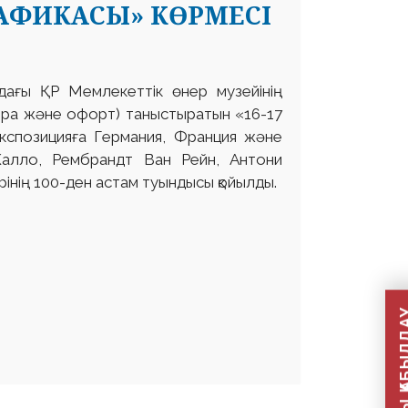
АФИКАСЫ» КӨРМЕСІ
дағы ҚР Мемлекеттік өнер музейінің
юра және офорт) таныстыратын «16-17
Экспозицияға Германия, Франция және
алло, Рембрандт Ван Рейн, Антони
рінің 100-ден астам туындысы қойылды.