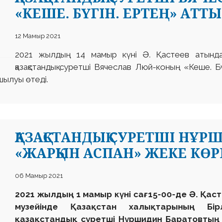
«КЕШЕ. БҮГІН. ЕРТЕҢ» АТТ
12 Мамыр 2021
2021 жылдың 14 мамыр күні Ә. Қастеев атында
қазақстандық суретші Вячеслав Люй-коның «Кеше. Б
ашылуы өтеді.
ҚАЗАҚСТАНДЫҚ СУРЕТШІ НҰ
«ЖАРҚЫН АСПАН» ЖЕКЕ КӨР
06 Мамыр 2021
2021 жылдың 1 мамыр күні сағ. 15-00-де Ә. Қа
музейінде Қазақстан халықтарының Бір
қазақстандық суретші Нұршидин Баратовтың