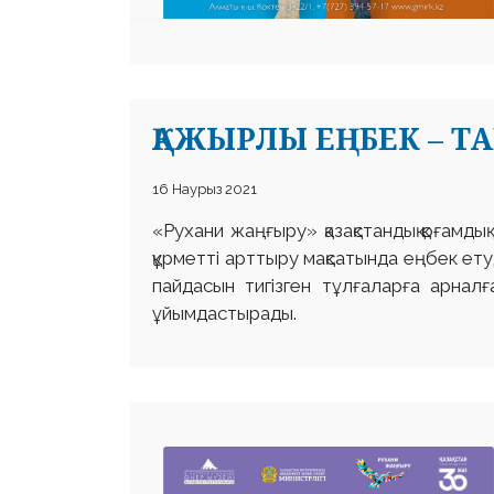
ҚАЖЫРЛЫ ЕҢБЕК – ТА
16 Наурыз 2021
«Рухани жаңғыру» қазақстандық қоғамд
құрметті арттыру мақсатында еңбек етуд
пайдасын тигізген тұлғаларға арна
ұйымдастырады.