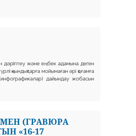
гін дәріптеу және еңбек адамына деген
үрлі қиындықтарға мойымаған әрі қоғамға
 (инфографикалар) дайындау жобасын
МЕН (ГРАВЮРА
Н «16-17