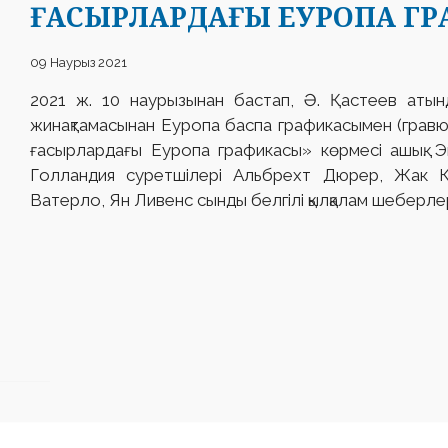
ҒАСЫРЛАРДАҒЫ ЕУРОПА ГР
09 Наурыз 2021
2021 ж. 10 наурызынан бастап, Ә. Қастеев атын
жинақтамасынан Еуропа баспа графикасымен (грав
ғасырлардағы Еуропа графикасы» көрмесі ашық. 
Голландия суретшілері Альбрехт Дюрер, Жак К
Ватерло, Ян Ливенс сынды белгілі қылқалам шеберле