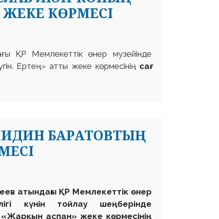
Ы ЖЕКЕ КӨРМЕСІ
ғы ҚР Мемлекеттік өнер музейінде
үгін. Ертең» атты жеке көрмесінің
сағ.
РШИДИН БАРАТОВТЫҢ
МЕСІ
стеев атындағы ҚР Мемлекеттік өнер
лігі күнін тойлау шеңберінде
 «Жарқын аспан» жеке көрмесінің