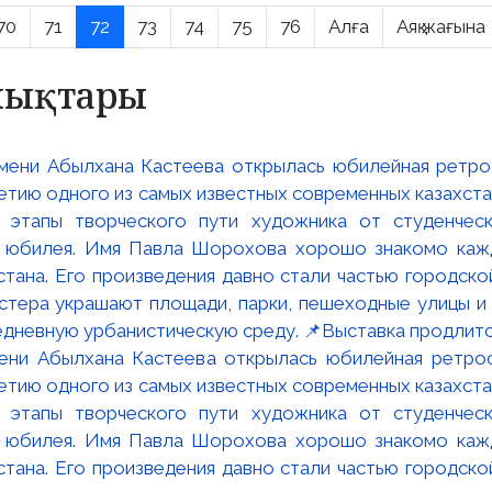
70
71
72
73
74
75
76
Алға
Аяқ жағына
алықтары
мени Абылхана Кастеева открылась юбилейная ретр
ю одного из самых известных современных казахста
 этапы творческого пути художника от студенческ
и юбилея. Имя Павла Шорохова хорошо знакомо кажд
стана. Его произведения давно стали частью городско