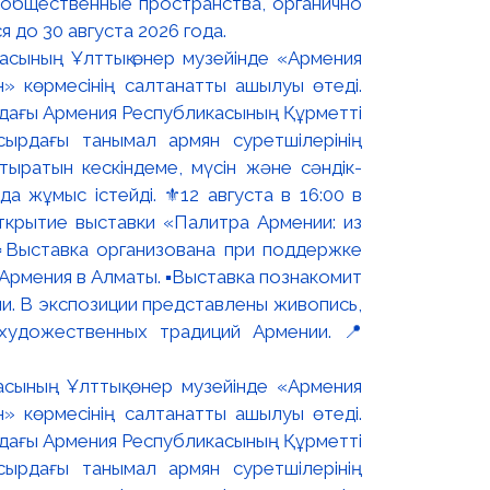
 общественные пространства, органично
 до 30 августа 2026 года.
асының Ұлттық өнер музейінде «Армения
н» көрмесінің салтанатты ашылуы өтеді.
ындағы Армения Республикасының Құрметті
сырдағы танымал армян суретшілерінің