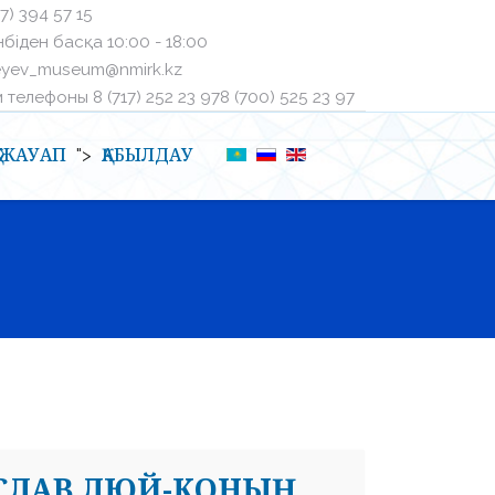
27) 394 57 15
біден басқа ㅤ10:00 - 18:00
eyev_museum@nmirk.kz
телефоныㅤ 8 (717) 252 23 97ㅤ8 (700) 525 23 97
Қ-ЖАУАП
ҚАБЫЛДАУ
">
ЧЕСЛАВ ЛЮЙ-КОНЫҢ