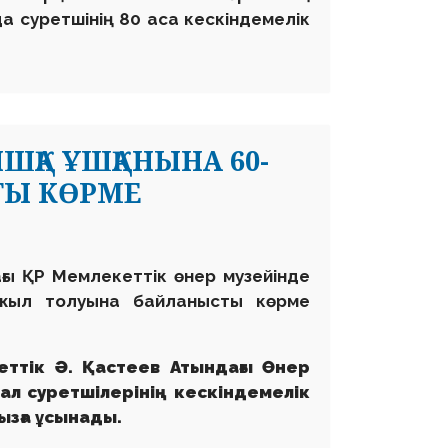
а суретшінің 80 аса кескіндемелік
ҚА ҰШҚАНЫНА 60-
ТЫ КӨРМЕ
ағы ҚР Мемлекеттік өнер музейінде
-жыл толуына байланысты
көрме
еттік Ә. Қастеев Атындағы Өнер
л суретшілерінің кескіндемелік
зға ұсынады.