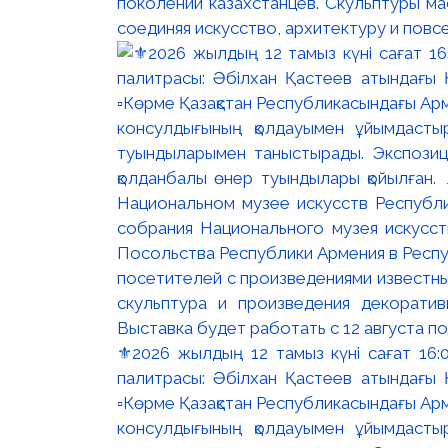
поколений казахстанцев. Скульптуры м
соединяя искусство, архитектуру и повс
⚜️2026 жылдың 12 тамыз күні сағат 16
палитрасы: Әбілхан Қастеев атындағы Қ
▫️Көрме Қазақстан Республикасындағы Ар
консулдығының қолдауымен ұйымдастыр