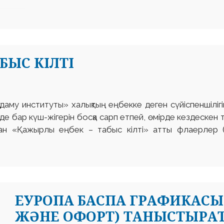
БЫС КІЛТІ
ық даму институты» халықтың еңбекке деген сүйіспеншілі
е бар күш-жігерін босқа сарп етпей, өмірде кездескен т
лған «Қажырлы еңбек – табыс кілті» атты флаерлер
ЕУРОПА БАСПА ГРАФИКАСЫ
ЖӘНЕ ОФОРТ) ТАНЫСТЫРАТЫ