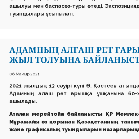
ашылуы мен баспасөз-туры өтеді. Экспозицияд
туындылары ұсынылған.
АДАМНЫҢ АЛҒАШ РЕТ ҒАРЫШ
ЖЫЛ ТОЛУЫНА БАЙЛАНЫС
06 Мамыр 2021
2021 жылдың 13 сәуірі күні Ә. Қастеев атынд
Адамның алғаш рет ғарышқа ұшқанына 60
ашылады.
Аталған мерейтойға байланысты ҚР Мемлек
Мұражайы өз қорынан Қазақстанның таныма
және графикалық туындыларын назарларыңы