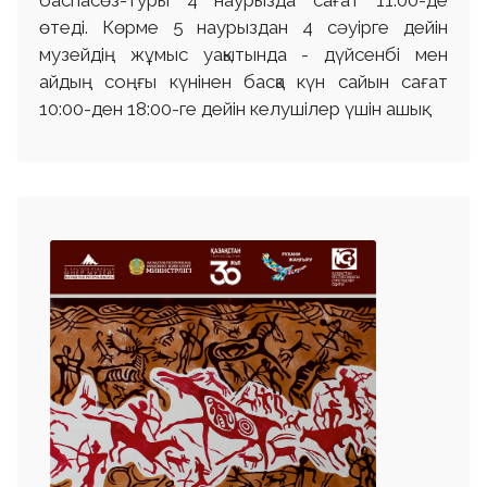
баспасөз-туры 4 наурызда сағат 11:00-де
өтеді. Көрме 5 наурыздан 4 сәуірге дейін
музейдің жұмыс уақытында - дүйсенбі мен
айдың соңғы күнінен басқа күн сайын сағат
10:00-ден 18:00-ге дейін келушілер үшін ашық.