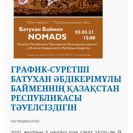
ГРАФИК-СУРЕТШІ
БАТУХАН ӘБДІКЕРІМҰЛЫ
БАЙМЕННІҢ ҚАЗАҚСТАН
РЕСПУБЛИКАСЫ
ТӘУЕЛСІЗДІГІН
04 Наурыз 2021
2021 жылдың 3 наурыз күні сағат 15:00-де Ә.