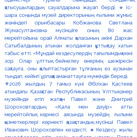
⚜️2026 жылдың 7 тамыз күні Әбілхан Қастеев
атындағы Қазақстан Республикасының Ұлттық өнер
музейінде өтіп жатқан Павел және Дмитрий
Шороховтардың «Қала мен дәуір» атты
мерейтойлық көрмесі аясында музейдің ғылыми
қызметкерлері көрнекті қазақстандық мүсінші Павел
Иванович Шороховпен кездесті. 🔸Кездесу жылы