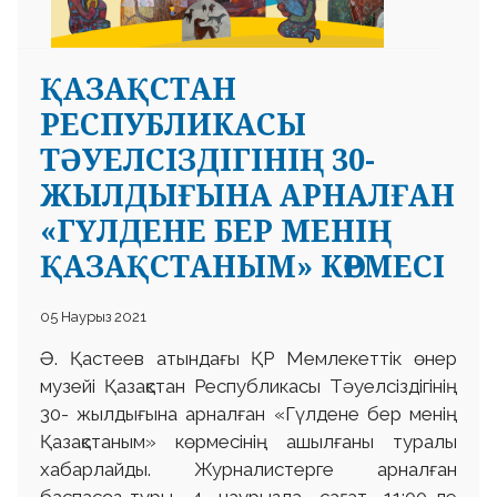
ҚАЗАҚСТАН
РЕСПУБЛИКАСЫ
ТӘУЕЛСІЗДІГІНІҢ 30-
ЖЫЛДЫҒЫНА АРНАЛҒАН
«ГҮЛДЕНЕ БЕР МЕНІҢ
ҚАЗАҚСТАНЫМ» КӨРМЕСІ
05 Наурыз 2021
Ә. Қастеев атындағы ҚР Мемлекеттік өнер
музейі Қазақстан Республикасы Тәуелсіздігінің
30- жылдығына арналған «Гүлдене бер менің
Қазақстаным» көрмесінің ашылғаны туралы
хабарлайды. Журналистерге арналған