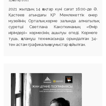
15 Қаңтар 2021
2021 жылдың 14 қаңтар күні сағат 16:00-де Ә.
Қастеев атындағы ҚР Мемлекеттік өнер
музейінің Орталық көрме залында алматылық
суретші Светлана Какоткинаның «Өмір
иірімдері» көрмесінің ашылуы өтеді. Көрмеге
тушь, қаламұш техникасында орындалған 34-
тен астам графикалық жұмыстар қойылған.