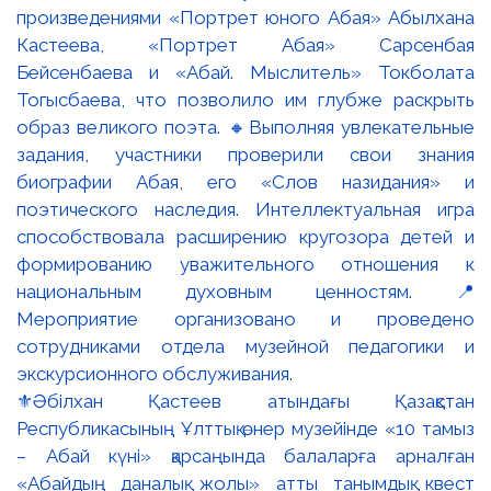
⚜️Әбілхан Қастеев атындағы Қазақстан
Республикасының Ұлттық өнер музейінде «10 тамыз
– Абай күні» қарсаңында балаларға арналған
«Абайдың даналық жолы» атты танымдық квест