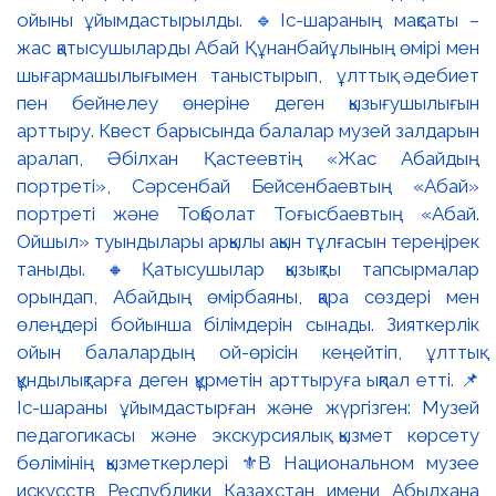
ойыны ұйымдастырылды. 🔹Іс-шараның мақсаты –
жас қатысушыларды Абай Құнанбайұлының өмірі мен
шығармашылығымен таныстырып, ұлттық әдебиет
пен бейнелеу өнеріне деген қызығушылығын
арттыру. Квест барысында балалар музей залдарын
аралап, Әбілхан Қастеевтің «Жас Абайдың
портреті», Сәрсенбай Бейсенбаевтың «Абай»
портреті және Тоқболат Тоғысбаевтың «Абай.
Ойшыл» туындылары арқылы ақын тұлғасын тереңірек
таныды. 🔸Қатысушылар қызықты тапсырмалар
орындап, Абайдың өмірбаяны, қара сөздері мен
өлеңдері бойынша білімдерін сынады. Зияткерлік
ойын балалардың ой-өрісін кеңейтіп, ұлттық
құндылықтарға деген құрметін арттыруға ықпал етті. 📌
Іс-шараны ұйымдастырған және жүргізген: Музей
педагогикасы және экскурсиялық қызмет көрсету
бөлімінің қызметкерлері ⚜️В Национальном музее
искусств Республики Казахстан имени Абылхана