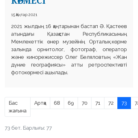
КӨРМЕСІ
15 Қаңтар 2021
2021 жылдың 16 қаңтарынан бастап Ә. Қастеев
атындағы Қазақстан Республикасының
Мемлекеттік өнер музейінің Орталық көрме
залында орнитолог, фотограф, оператор
және кинорежиссер Олег Беляловтың «Жан
дүние географиясы» атты ретроспективті
фотокөрмесі ашылады.
Бас
Артқа
68
69
70
71
72
73
7
жағына
73 бет. Барлығы: 77