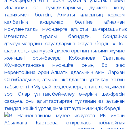
атмосферада өтіп, еркін сұхбатқа ұласты. Павел
Иванович өз туындыларының дүниеге келу
тарихымен бөлісіп, Алматы қаласының көркем
келбетінің ажырамас бөлігіне айналған
монументалды мүсіндерге қатысты шығармашылық
ізденістері туралы баяндады. Сондай-ақ
қатысушылардың сауалдарына жауап берді. 🔹Іс-
шара соңында музей директорының ғылыми жұмыс
жөніндегі орынбасары Кобжанова Светлана
Жумасултановна мүсіншіге оның 80 жас
мерейтойына орай Алматы қаласының әкімі Дархан
Сатыбалдының атынан жолданған құттықтау хатын
табыс етті. ▫️Мұндай кездесулердің тағылымдық мәні
зор. Олар ұлттық бейнелеу өнерінің шежіресін
сақтауға, оны қалыптастырған тұлғаның өз аузынан
тыңдап, кейінгі ұрпаққа аманаттауға мүмкіндік береді.