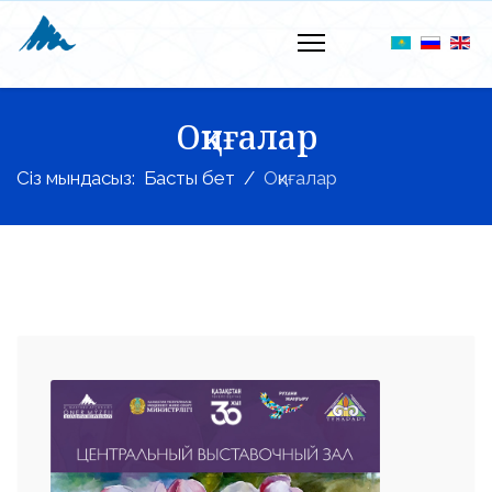
Оқиғалар
Сіз мындасыз:
Басты бет
Оқиғалар