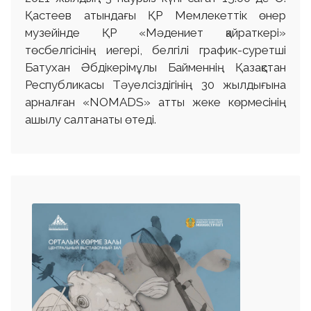
Қастеев атындағы ҚР Мемлекеттік өнер
музейінде ҚР «Мәдениет қайраткері»
төсбелгісінің иегері, белгілі график-суретші
Батухан Әбдікерімұлы Байменнің Қазақстан
Республикасы Тәуелсіздігінің 30 жылдығына
арналған «NOMADS» атты жеке көрмесінің
ашылу салтанаты өтеді.