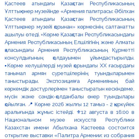
Қастеев атындағы Қазақстан Республикасының
Ұлттық өнер музейінде «Армения палитрасы: Әбілхан
Қастеев атындағы Қазақстан Республикасының
Ұлттық өнер музейі қорынан» көрмесінің салтанатты
ашылуы өтеді. ▫️Көрме Қазақстан Республикасындағы
Армения Республикасының Елшілігінің және Алматы
қаласындағы Армения Республикасының Құрметті
консулдығының қолдауымен ұйымдастырылды.
▪️Көрме келушілерді музей қорындағы ХХ ғасырдағы
танымал армян суретшілерінің туындыларымен
таныстырады. Экспозицияға Арменияның бай
көркемдік дәстүрлерімен таныстыратын кескіндеме,
мүсін және сәндік-қолданбалы өнер туындылары
қойылған. 📍 Көрме 2026 жылғы 12 тамыз - 2 қыркүйек
аралығында жұмыс істейді. ⚜️12 августа в 16:00 в
Национальном музее искусств Республики
Казахстан имени Абылхана Кастеева состоится
открытие выставки «Палитра Армении: из собрания