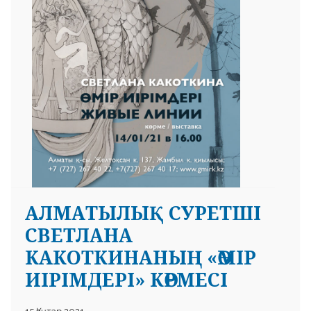
АЛМАТЫЛЫҚ СУРЕТШІ
СВЕТЛАНА
КАКОТКИНАНЫҢ «ӨМІР
ИІРІМДЕРІ» КӨРМЕСІ