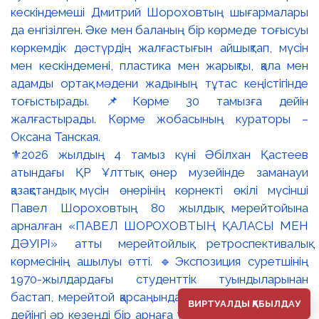
⚜️2026 жылдың 4 тамыз күні Әбілхан Қастеев
атындағы ҚР Ұлттық өнер музейінде заманауи
қазақстандық мүсін өнерінің көрнекті өкілі мүсінші
Павел Шороховтың 80 жылдық мерейтойына
арналған «ПАВЕЛ ШОРОХОВТЫҢ ҚАЛАСЫ МЕН
ДӘУІРІ» атты мерейтойлық ретроспективалық
көрмесінің ашылуы өтті. 🔹Экспозиция суретшінің
1970-жылдардағы студенттік туындыларынан
бастап, мерейтой қарсаңындағы соңғы еңбектеріне
ВИРТУАЛДЫ ҚАБЫЛДАУ
дейінгі әр кезеңді бір арнаға тоғыстырады. 🔸Павел