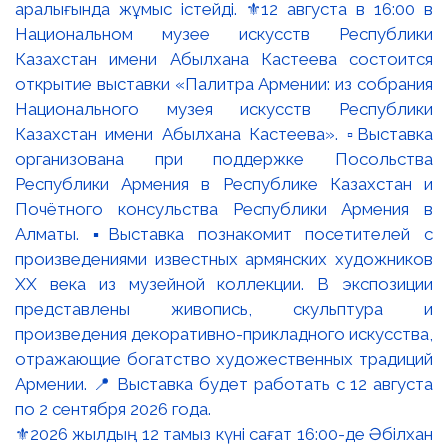
⚜️2026 жылдың 12 тамыз күні сағат 16:00-де Әбілхан