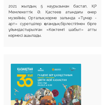
2021 жылдың 5 наурызынан бастап, ҚР
Мемлекеттік Ә. Қастеев атындағы өнер
музейінің Орталық көрме залында «Тұмар -
aрт» суретшілер қоғамдық бірлестігімен бірге
ұйымдастырылған «Көктемгі шабыт» атты
көрмесі ашылады.