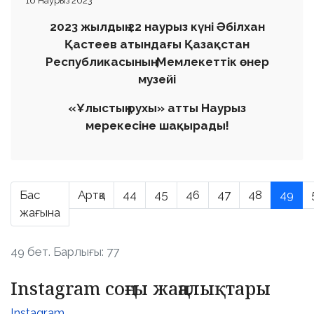
16 Наурыз 2023
2023 жылдың 22 наурыз күні Әбілхан
Қастеев атындағы Қазақстан
Республикасының Мемлекеттік өнер
музейі
«Ұлыстың рухы» атты Наурыз
мерекесіне
шақырады!
Бас
Артқа
44
45
46
47
48
49
жағына
49 бет. Барлығы: 77
Instagram соңғы жаңалықтары
Instagram