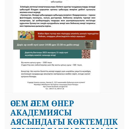
 23 97
ӘСЕМ ӘЛЕМ ӨНЕР
АКАДЕМИЯСЫ
АЯСЫНДАҒЫ КӨКТЕМДІК