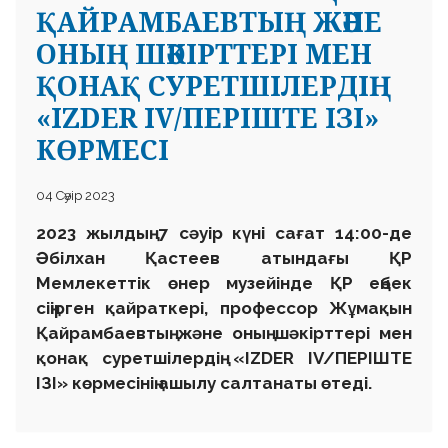
ҚАЙРАМБАЕВТЫҢ ЖӘНЕ
ОНЫҢ ШӘКІРТТЕРІ МЕН
ҚОНАҚ СУРЕТШІЛЕРДІҢ
«IZDER IV/ПЕРІШТЕ ІЗІ»
КӨРМЕСІ
04 Сәуір 2023
2023 жылдың 7 сәуір күні сағат 14:00-де
Әбілхан Қастеев атындағы ҚР
Мемлекеттік өнер музейінде ҚР еңбек
сіңірген қайраткері, профессор Жұмақын
Қайрамбаевтың және оның шәкірттері мен
қонақ суретшілердің «IZDER IV/ПЕРІШТЕ
ІЗІ» көрмесінің ашылу салтанаты өтеді.