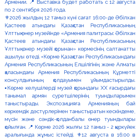
⚜️2026 жылдың 12 тамыз күні сағат 16:00-де Әбілхан
Қастеев атындағы Қазақстан Республикасының
Ұлттық өнер музейінде «Армения палитрасы: Әбілхан
Қастеев атындағы Қазақстан Республикасының
Ұлттық өнер музейі қорынан» көрмесінің салтанатты
ашылуы өтеді. ▫️Көрме Қазақстан Республикасындағы
Армения Республикасының Елшілігінің және Алматы
қаласындағы Армения Республикасының Құрметті
консулдығының қолдауымен ұйымдастырылды.
▪️Көрме келушілерді музей қорындағы ХХ ғасырдағы
танымал армян суретшілерінің туындыларымен
таныстырады. Экспозицияға Арменияның бай
көркемдік дәстүрлерімен таныстыратын кескіндеме,
мүсін және сәндік-қолданбалы өнер туындылары
қойылған. 📍 Көрме 2026 жылғы 12 тамыз - 2 қыркүйек
аралығында жұмыс істейді. ⚜️12 августа в 16:00 в