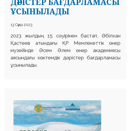
ДӘРІСТЕР БАҒДАРЛАМАСЫ
ҰСЫНЫЛАДЫ
13 Сәуір 2023
2023 жылдың 15 сәуірінен бастап, Әбілхан
Қастеев атындағы ҚР Мемлекеттік өнер
музейінде Әсем Әлем өнер академиясы
аясындағы көктемдік дәрістер бағдарламасы
ұсынылады.