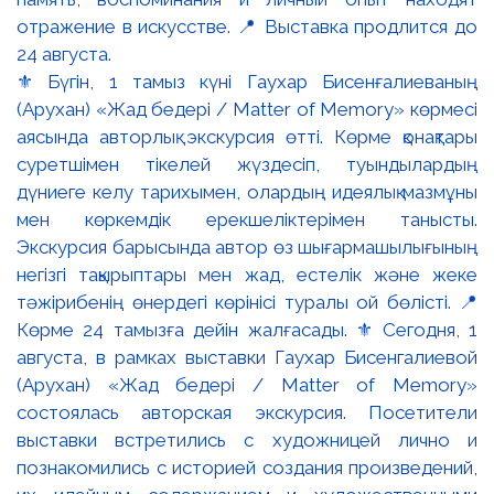
⚜️ Бүгін, 1 тамыз күні Гаухар Бисенғалиеваның
(Арухан) «Жад бедері / Matter of Memory» көрмесі
аясында авторлық экскурсия өтті. Көрме қонақтары
суретшімен тікелей жүздесіп, туындылардың
дүниеге келу тарихымен, олардың идеялық мазмұны
мен көркемдік ерекшеліктерімен танысты.
Экскурсия барысында автор өз шығармашылығының
негізгі тақырыптары мен жад, естелік және жеке
тәжірибенің өнердегі көрінісі туралы ой бөлісті. 📍
Көрме 24 тамызға дейін жалғасады. ⚜️ Сегодня, 1
августа, в рамках выставки Гаухар Бисенгалиевой
(Арухан) «Жад бедері / Matter of Memory»
состоялась авторская экскурсия. Посетители
выставки встретились с художницей лично и
познакомились с историей создания произведений,