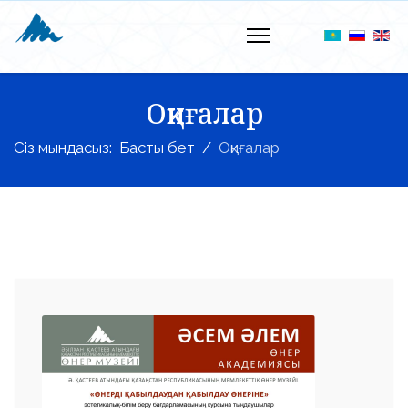
Оқиғалар
Сіз мындасыз:
Басты бет
Оқиғалар