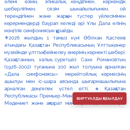
⚜️2026 жылдың 1 тамыз күні Әбілхан Қастеев
атындағы Қазақстан Республикасының Ұлттық өнер
музейінде ұлттық бейнелеу өнерінің көрнекті шебері,
Қазақстанның халық суретшісі Сахи Романовтың
(1926-2002) туғанына 100 жыл толуына арналған
«Дала симфониясы» мерейтойлық көрмесінің
ашылуы мен іс-шара аясында шығармашылығына
арналған дөңгелек үстел өтті. 🔹Қазақстан
Республикасы Премьер-Министрінің орынбасары –
ВИРТУАЛДЫ ҚАБЫЛДАУ
Мәдениет және ақпарат министрі Аида Ғалымқызы
Балаева Сахи Романовтың туғанына 100 жыл
толуына арналған «Дала симфониясы» мерейтойлық
көрмесінің ашылуына орай құттықтау хатын жолдады.