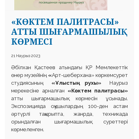
«КӨКТЕМ ПАЛИТРАСЫ»
АТТЫ ШЫҒАРМАШЫЛЫҚ
КӨРМЕСІ
21 Наурыз 2023
Әбілхан Қастеев атындағы ҚР Мемлекеттік
өнер музейінің
«
Арт-шеберхана»
көркемсурет
студиясының
«Ұлыстың рухы»
Наурыз
мерекесіне арналған
«Көктем палитрасы»
атты шығармашылық көрмесін ұсынады.
Экспозицияда оқушылардың 100-ден астам
әртүрлі тақырыпта, жанрда, техникада
орындалған шығармашылық суреттері
көрмеленген.