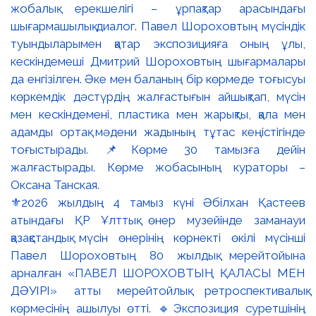
⚜️2026 жылдың 4 тамыз күні Әбілхан Қастеев
атындағы ҚР Ұлттық өнер музейінде заманауи
қазақстандық мүсін өнерінің көрнекті өкілі мүсінші
Павел Шороховтың 80 жылдық мерейтойына
арналған «ПАВЕЛ ШОРОХОВТЫҢ ҚАЛАСЫ МЕН
ДӘУІРІ» атты мерейтойлық ретроспективалық
көрмесінің ашылуы өтті. 🔹Экспозиция суретшінің