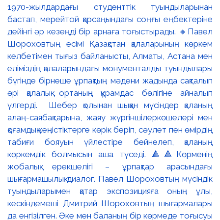
1970-жылдардағы студенттік туындыларынан
бастап, мерейтой қарсаңындағы соңғы еңбектеріне
дейінгі әр кезеңді бір арнаға тоғыстырады. 🔸Павел
Шороховтың есімі Қазақстан қалаларының көркем
келбетімен тығыз байланысты, Алматы, Астана мен
еліміздің қалаларындағы монументалды туындылары
бүгінде бірнеше ұрпақтың мәдени жадында сақталып
әрі қалалық ортаның құрамдас бөлігіне айналып
үлгерді. Шебер қолынан шыққан мүсіндер қаланың
алаң-саябақтарына, жаяу жүргіншілеркөшелері мен
қоғамдық кеңістіктерге көрік беріп, сәулет пен өмірдің
табиғи бояуын үйлестіре бейнелеп, қаланың
көркемдік болмысын аша түседі. 🔺🔺Көрменің
жобалық ерекшелігі – ұрпақтар арасындағы
шығармашылық диалог. Павел Шороховтың мүсіндік
туындыларымен қатар экспозицияға оның ұлы,
кескіндемеші Дмитрий Шороховтың шығармалары
да енгізілген. Әке мен баланың бір көрмеде тоғысуы