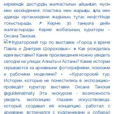
көркемдік дәстүрдің жалғастығын айшықтап, мүсін
мен кескіндемені, пластика мен жарықты, қала мен
адамды ортақ мәдени жадының тұтас кеңістігінде
тоғыстырады. 📌Көрме 30 тамызға дейін
жалғастырады. Көрме жобасының кураторы –
Оксана Танская.