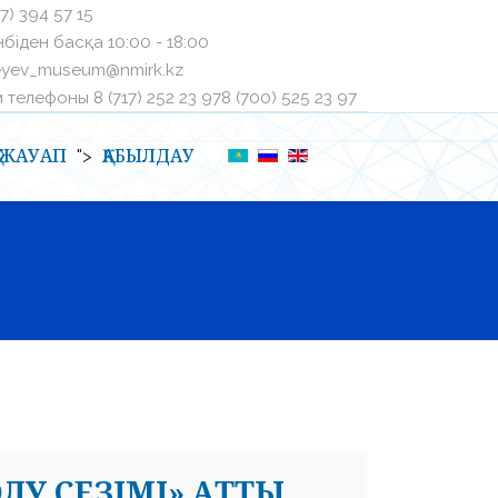
27) 394 57 15
біден басқа ㅤ10:00 - 18:00
eyev_museum@nmirk.kz
телефоныㅤ 8 (717) 252 23 97ㅤ8 (700) 525 23 97
Қ-ЖАУАП
ҚАБЫЛДАУ
">
ОЛУ СЕЗІМІ» АТТЫ