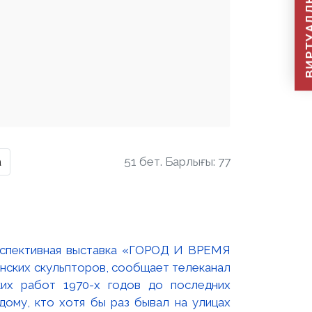
ВИРТУАЛДЫ Қ
а
51 бет. Барлығы: 77