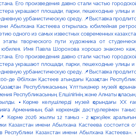
мени Абылхана Кастеева открылась юбилейная ретр
ю одного из самых известных современных казахста
 этапы творческого пути художника от студенческ
и юбилея. Имя Павла Шорохова хорошо знакомо кажд
стана. Его произведения давно стали частью городско
астера украшают площади, парки, пешеходные улицы и
едневную урбанистическую среду. 📌Выставка продлится