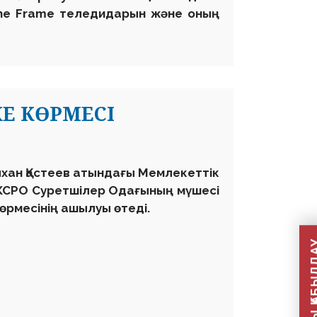
 The Frame теледидарын және оның
Е КӨРМЕСІ
лхан Қастеев атындағы Мемлекеттік
, КСРО Суретшілер Одағының мүшесі
рмесінің ашылуы өтеді.