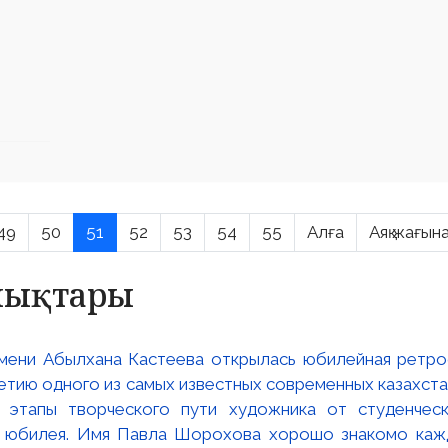
49
50
51
52
53
54
55
Алға
Аяқ жағын
алықтары