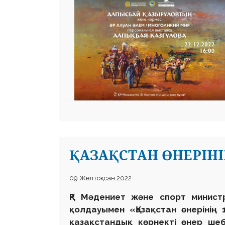
ҚАЗАҚСТАН ӨНЕРІНІ
09 Желтоқсан 2022
ҚР Мәдениет және спорт министр
қолдауымен
«
Қазақстан өнерінің
қазақстандық көрнекті өнер ше