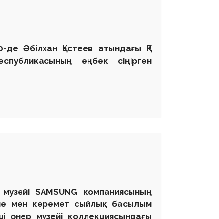
-де Әбілхан Қастеев атындағы ҚР
еспубликасының еңбек сіңірген
ер музейі SAMSUNG компаниясының
е мен керемет сыйлық басылым
і өнер музейі коллекциясындағы