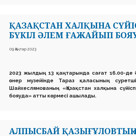
ҚАЗАҚСТАН ХАЛҚЫНА СҮЙІ
БҮКІЛ ӘЛЕМ ҒАЖАЙЫП БОЯ
09 Қаңтар 2023
2023 жылдың 13 қаңтарында сағат 16.00-де Әб
өнер музейінде Тараз қаласының суретш
Шайхеслямованың «Қазақстан халқына сүйісп
бояуда» атты көрмесі ашылады.
АЛПЫСБАЙ ҚАЗЫҒҰЛОВТЫҢ 