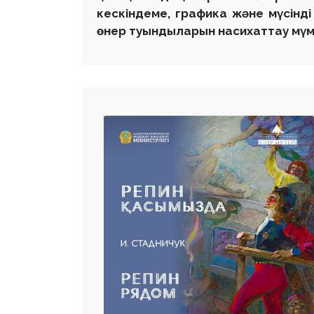
кескіндеме, графика және мүсінд
өнер туындыларын насихаттау мүмк