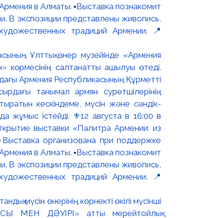
асының Ұлттық өнер музейінде «Армения
н» көрмесінің салтанатты ашылуы өтеді.
ындағы Армения Республикасының Құрметті
сырдағы танымал армян суретшілерінің
ыратын кескіндеме, мүсін және сәндік-
 жұмыс істейді. ⚜️12 августа в 16:00 в
ткрытие выставки «Палитра Армении: из
▫️Выставка организована при поддержке
рмения в Алматы. ▪️Выставка познакомит
и. В экспозиции представлены живопись,
художественных традиций Армении. 📍