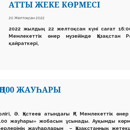
АТТЫ ЖЕКЕ КӨРМЕСІ
20 Желтоқсан 2022
2022 жылдың 22 желтоқсан күні сағат 16:00
Мемлекеттік өнер музейінде Қазақстан Р
қайраткері,
Ң 100 ЖАУҺАРЫ
лігі, Ә. Қастеев атындағы ҚР Мемлекеттік өн
 100 жауһары
»
жобасын ұсынады. Ауқымды көрм
берлерінің жауһарларын – Қазақстанның жетекш