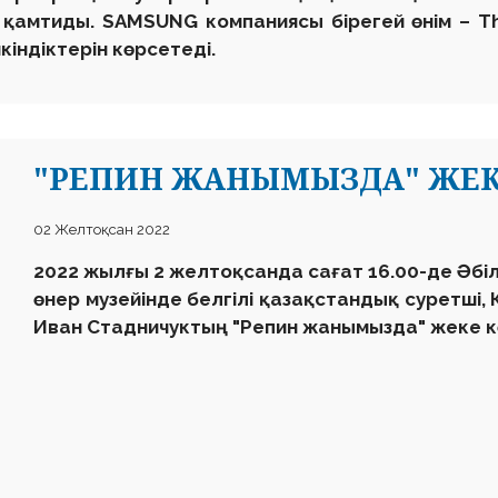
і қамтиды. SAMSUNG компаниясы бірегей өнім –
індіктерін көрсетеді.
"РЕПИН ЖАНЫМЫЗДА" ЖЕК
02 Желтоқсан 2022
2022 жыл
ғы
2 желтоқсанда сағат 16.00-де Әбі
өнер музейінде белгілі қазақстандық суретші
Иван Стадничуктың "Репин жанымызда" жеке кө