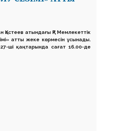
ан
Қастеев атындағы ҚР Мемлекеттік
імі» атты жеке көрмесін ұсынады.
27-ші қаңтарында сағат 16.00-де