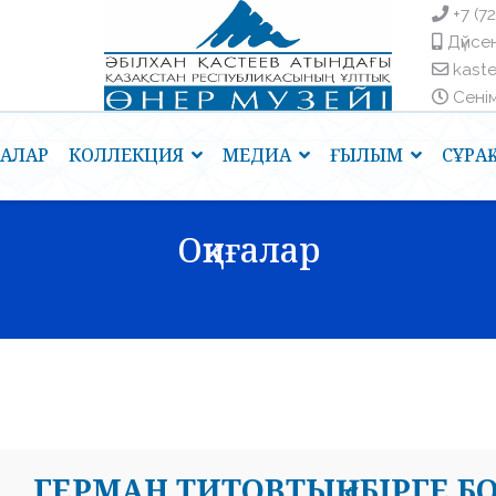
+7 (7
Дүйсен
kast
Сенім 
ҒАЛАР
КОЛЛЕКЦИЯ
МЕДИА
ҒЫЛЫМ
СҰРА
Оқиғалар
ГЕРМАН ТИТОВТЫҢ «БІРГЕ Б