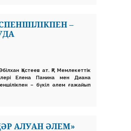
СПЕНШІЛІКПЕН –
УДА
ілхан Қастеев ат. ҚР Мемлекеттік
ілері Елена Панина мен Диана
еншілікпен – бүкіл әлем ғажайып
«ӘР АЛУАН ӘЛЕМ»