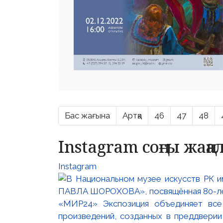
Бас жағына
Артқа
46
47
48
Instagram соңғы жаң
Instagram