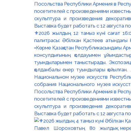
⚜️2026 жылдың 12 тамыз күні сағат 16
палитрасы: Әбілхан Қастеев атындағы Қ
▫️Көрме Қазақстан Республикасындағы Ар
консулдығының қолдауымен ұйымдастыр
туындыларымен таныстырады. Экспозици
қолданбалы өнер туындылары қойылған. 
Национальном музее искусств Республи
собрания Национального музея искусст
Посольства Республики Армения в Респу
посетителей с произведениями известны
скульптура и произведения декорати
Выставка будет работать с 12 августа по