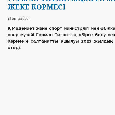
ЖЕКЕ КӨРМЕСІ
18 Қаңтар 2023
ҚР Мәдениет және
спорт
министрлігі мен Ә
білх
өнер м
узейі
Герман Титовтың «
Бірге болу
сез
Көрменің салтанатты ашылуы 2023 жылдың
өтеді.