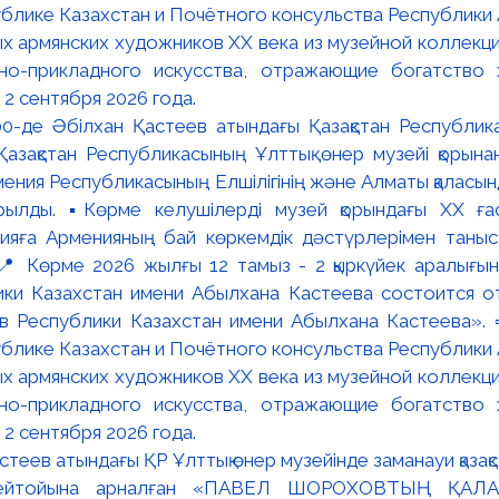
:00-де Әбілхан Қастеев атындағы Қазақстан Республик
азақстан Республикасының Ұлттық өнер музейі қорына
мения Республикасының Елшілігінің және Алматы қалас
ылды. ▪️Көрме келушілерді музей қорындағы ХХ ға
яға Арменияның бай көркемдік дәстүрлерімен таныст
📍 Көрме 2026 жылғы 12 тамыз - 2 қыркүйек аралығында
ки Казахстан имени Абылхана Кастеева состоится о
в Республики Казахстан имени Абылхана Кастеева». 
блике Казахстан и Почётного консульства Республики А
х армянских художников XX века из музейной коллекци
вно-прикладного искусства, отражающие богатство 
 2 сентября 2026 года.