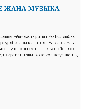
Е ЖАҢА МУЗЫКА
талығы ұйымдастыратын Korkut дыбыс
ртүрлі алаңында өтеді. Бағдарламаға
ымен үш концерт, site-specific бес
рдің артист-токы жəне халық музыкалық