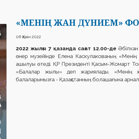
«МЕНІҢ ЖАН ДҮНИЕМ» Ф
06 Қазан 2022
2022 жылғы 7 қазанда сағат 12.00-де
Әбілхан
өнер музейінде Елена Каскулакованың «Менің
ашылуы өтеді. ҚР Президенті Қасым-Жомарт То
«Балалар жылы» деп жариялады. «Менің ж
балаларымызға - Қазақстанның болашағына арнал