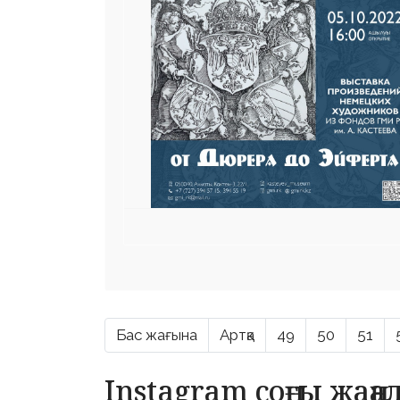
Бас жағына
Артқа
49
50
51
Instagram соңғы жаң