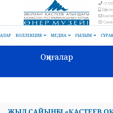
+7 (7
Дүйсен
kast
Сенім 
ҒАЛАР
КОЛЛЕКЦИЯ
МЕДИА
ҒЫЛЫМ
СҰРА
Оқиғалар
ЖЫЛ САЙЫНҒЫ «ҚАСТЕЕВ ОҚ