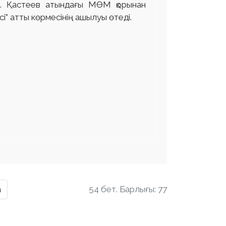
Ә. Қастеев атындағы МӨМ қорынан
" атты көрмесінің ашылуы өтеді.
а
54 бет. Барлығы: 77