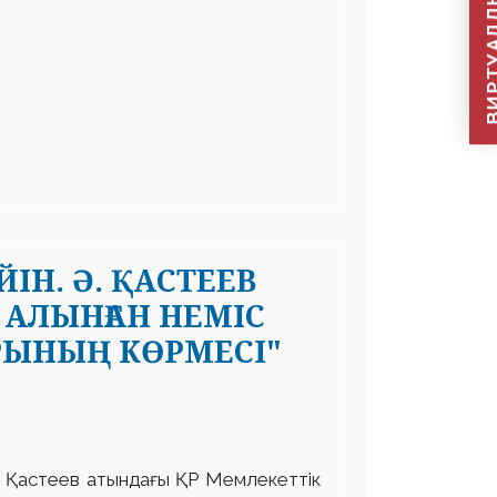
ВИРТУАЛДЫ Қ
ІН. Ә. ҚАСТЕЕВ
АЛЫНҒАН НЕМІС
РЫНЫҢ КӨРМЕСІ"
 Қастеев атындағы ҚР Мемлекеттік