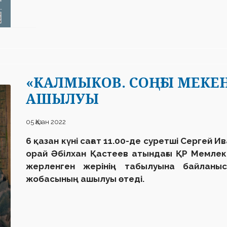
«КАЛМЫКОВ. СОҢҒЫ МЕК
АШЫЛУЫ
05 Қазан 2022
6 қазан күні сағат 11.00-де суретші Сергей 
орай Әбілхан Қастеев атындағы ҚР Мемлеке
жерленген жерінің табылуына байланы
жобасының ашылуы өтеді.