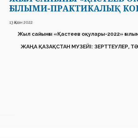
ҒЫЛЫМИ-ПРАКТИКАЛЫҚ К
13 Қазан 2022
Жыл сайынғы
«
Қастеев оқулары-2022
»
ғылы
ЖАҢА ҚАЗАҚСТАН МУЗЕЙІ: ЗЕРТТЕУЛЕР, Т