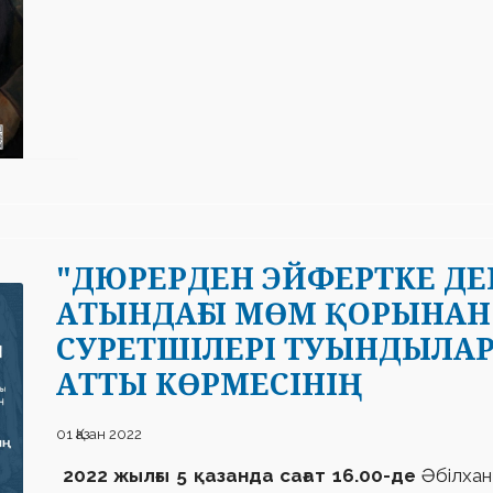
"ДЮРЕРДЕН ЭЙФЕРТКЕ ДЕЙ
АТЫНДАҒЫ МӨМ ҚОРЫНАН 
СУРЕТШІЛЕРІ ТУЫНДЫЛА
АТТЫ КӨРМЕСІНІҢ
01 Қазан 2022
2022 жылғы 5 қазанда сағат 16.00-де
Әбілхан