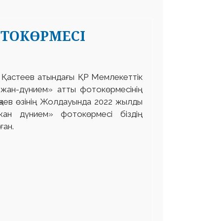
ОТОКӨРМЕСІ
 Қастеев атындағы ҚР Мемлекеттік
 жан-дүнием» атты фотокөрмесінің
қаев өзінің Жолдауында 2022 жылды
ан дүнием» фотокөрмесі біздің
ған.