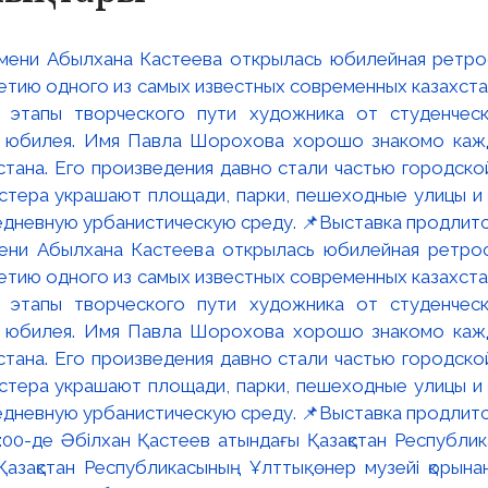
мени Абылхана Кастеева открылась юбилейная ретр
ю одного из самых известных современных казахста
 этапы творческого пути художника от студенческ
и юбилея. Имя Павла Шорохова хорошо знакомо кажд
стана. Его произведения давно стали частью городско
астера украшают площади, парки, пешеходные улицы и
едневную урбанистическую среду. 📌Выставка продлится