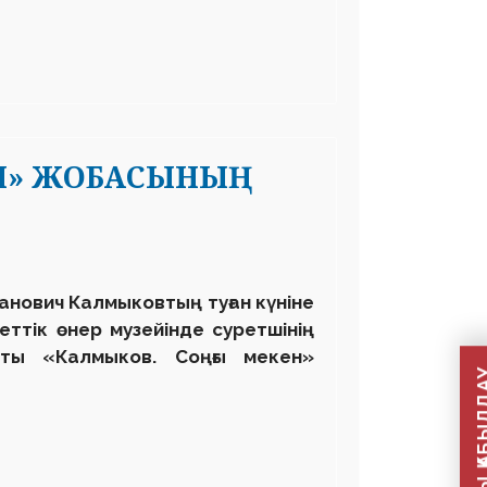
ЕН» ЖОБАСЫНЫҢ
Иванович Калмыковтың туған күніне
ттік өнер музейінде суретшінің
сты «Калмыков. Соңғы мекен»