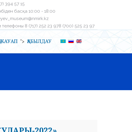
27) 394 57 15
біден басқа ㅤ10:00 - 18:00
eyev_museum@nmirk.kz
телефоныㅤ 8 (717) 252 23 97ㅤ8 (700) 525 23 97
Қ-ЖАУАП
ҚАБЫЛДАУ
">
УЛАРЫ-2022»