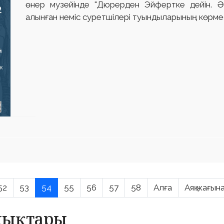
өнер музейінде "Дюрерден Эйфертке дейін. 
алынған неміс суретшілері туындыларының көрмесі
52
53
54
55
56
57
58
Алға
Аяқ жағын
алықтары