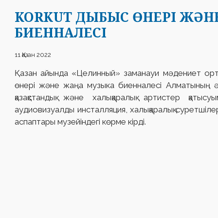
KORKUT ДЫБЫС ӨНЕРІ ЖƏН
БИЕННАЛЕСІ
11 Қазан 2022
Қазан айында «Целинный» заманауи мəдениет ор
өнері жəне жаңа музыка биенналесі Алматының ə
қазақстандық жəне халықаралық артистер қатысу
аудиовизуалды инсталляция, халықаралық суретшіле
аспаптары музейіндегі көрме кірді.