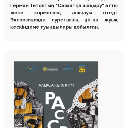
Герман Титовтың "Саяхатқа шақыру" атты
жеке көрмесінің ашылуы өтеді.
Экспозицияда суретшінің 40-қа жуық
кескіндеме туындылары қойылған.