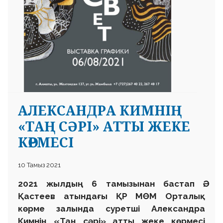
АЛЕКСАНДРА КИМНІҢ
«ТАҢ СӘРІ» АТТЫ ЖЕКЕ
КӨРМЕСІ
10 Тамыз 2021
2021 жылдың 6 тамызынан бастап Ә.
Қастеев атындағы ҚР МӨМ Орталық
көрме залында суретші Александра
Кимнің «Таң сәрі» атты жеке көрмесі