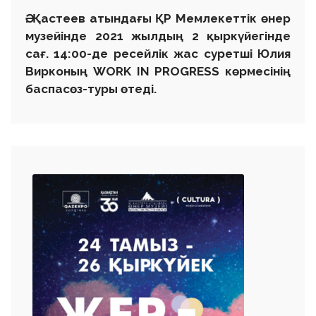
Ә. Қастеев атындағы ҚР Мемлекеттік өнер
музейінде 2021 жылдың 2 қыркүйегінде
сағ. 14:00-де ресейлік жас суретші Юлия
Вирконың WORK IN PROGRESS көрмесінің
баспасөз-туры өтеді.