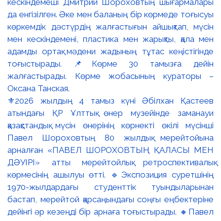
⚜️2026 жылдың 4 тамыз күні Әбілхан Қастеев
атындағы ҚР Ұлттық өнер музейінде заманауи
қазақстандық мүсін өнерінің көрнекті өкілі мүсінші
Павел Шороховтың 80 жылдық мерейтойына
арналған «ПАВЕЛ ШОРОХОВТЫҢ ҚАЛАСЫ МЕН
ДӘУІРІ» атты мерейтойлық ретроспективалық
көрмесінің ашылуы өтті. 🔹Экспозиция суретшінің
1970-жылдардағы студенттік туындыларынан
бастап, мерейтой қарсаңындағы соңғы еңбектеріне
дейінгі әр кезеңді бір арнаға тоғыстырады. 🔸Павел