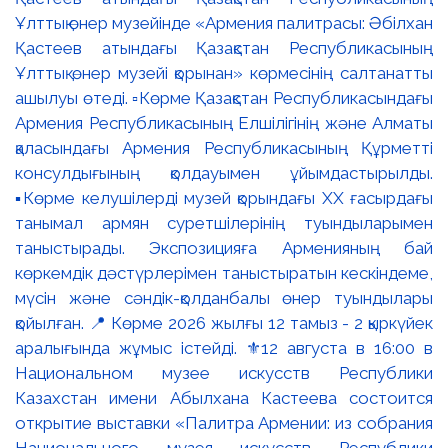
Ұлттық өнер музейінде «Армения палитрасы: Әбілхан
Қастеев атындағы Қазақстан Республикасының
Ұлттық өнер музейі қорынан» көрмесінің салтанатты
ашылуы өтеді. ▫️Көрме Қазақстан Республикасындағы
Армения Республикасының Елшілігінің және Алматы
қаласындағы Армения Республикасының Құрметті
консулдығының қолдауымен ұйымдастырылды.
▪️Көрме келушілерді музей қорындағы ХХ ғасырдағы
танымал армян суретшілерінің туындыларымен
таныстырады. Экспозицияға Арменияның бай
көркемдік дәстүрлерімен таныстыратын кескіндеме,
мүсін және сәндік-қолданбалы өнер туындылары
қойылған. 📍 Көрме 2026 жылғы 12 тамыз - 2 қыркүйек
аралығында жұмыс істейді. ⚜️12 августа в 16:00 в
Национальном музее искусств Республики
Казахстан имени Абылхана Кастеева состоится
открытие выставки «Палитра Армении: из собрания
Национального музея искусств Республики