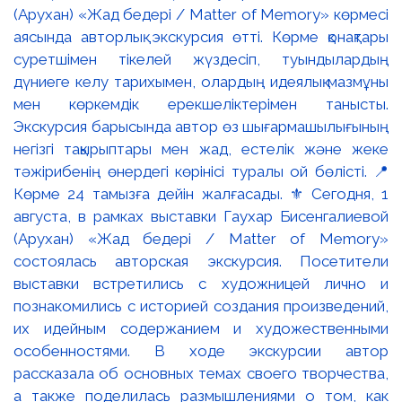
(Арухан) «Жад бедері / Matter of Memory» көрмесі
аясында авторлық экскурсия өтті. Көрме қонақтары
суретшімен тікелей жүздесіп, туындылардың
дүниеге келу тарихымен, олардың идеялық мазмұны
мен көркемдік ерекшеліктерімен танысты.
Экскурсия барысында автор өз шығармашылығының
негізгі тақырыптары мен жад, естелік және жеке
тәжірибенің өнердегі көрінісі туралы ой бөлісті. 📍
Көрме 24 тамызға дейін жалғасады. ⚜️ Сегодня, 1
августа, в рамках выставки Гаухар Бисенгалиевой
(Арухан) «Жад бедері / Matter of Memory»
состоялась авторская экскурсия. Посетители
выставки встретились с художницей лично и
познакомились с историей создания произведений,
их идейным содержанием и художественными
особенностями. В ходе экскурсии автор
рассказала об основных темах своего творчества,
а также поделилась размышлениями о том, как