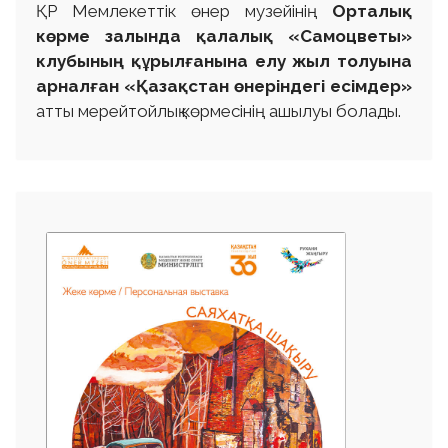
ҚР Мемлекеттік өнер музейінің
Орталық
көрме залында қалалық «Самоцветы»
клубының құрылғанына елу жыл толуына
арналған «Қазақстан өнеріндегі есімдер»
атты мерейтойлық көрмесінің ашылуы болады.