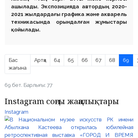
ашылады. Экспозицияда автордың 2020-
2021 жылдардағы графика және акварель
техникасында орындалған жұмыстары
қойылады.
Бас
Артқа
64
65
66
67
68
69
жағына
69 бет. Барлығы: 77
Instagram соңғы жаңалықтары
Instagram