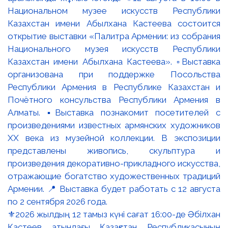
⚜️2026 жылдың 12 тамыз күні сағат 16:00-де Әбілхан
Қастеев атындағы Қазақстан Республикасының