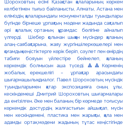
Шороховтың есімі Қазақстан қалаларының көркем
келбетімен тығыз байланысты, Алматы, Астана мен
еліміздің қалаларындағы монументалды туындылары
бүгінде бірнеше ұрпақтың мәдени жадында сақталып
әрі қалалық ортаның құрамдас бөлігіне айналып
үлгерді. Шебер қолынан шыққан мүсіндер қаланың
алаң-саябақтарына, жаяу жүргіншілеркөшелері мен
қоғамдық кеңістіктерге көрік беріп, сәулет пен өмірдің
табиғи бояуын үйлестіре бейнелеп, қаланың
көркемдік болмысын аша түседі. 🔺🔺Көрменің
жобалық ерекшелігі – ұрпақтар арасындағы
шығармашылық диалог. Павел Шороховтың мүсіндік
туындыларымен қатар экспозицияға оның ұлы,
кескіндемеші Дмитрий Шороховтың шығармалары
да енгізілген. Әке мен баланың бір көрмеде тоғысуы
көркемдік дәстүрдің жалғастығын айшықтап, мүсін
мен кескіндемені, пластика мен жарықты, қала мен
адамды ортақ мәдени жадының тұтас кеңістігінде