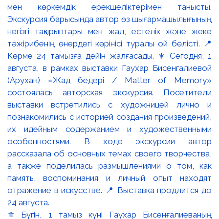
⚜️ Бүгін, 1 тамыз күні Гаухар Бисенғалиеваның