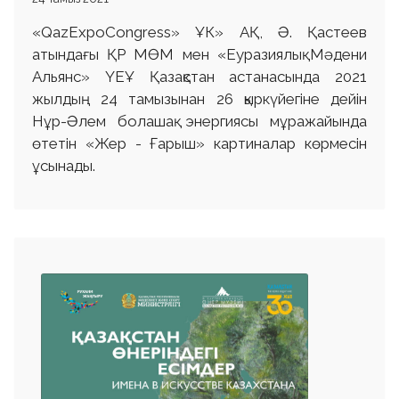
«QazExpoCongress» ҰК» АҚ, Ә. Қастеев
атындағы ҚР МӨМ мен «Еуразиялық Мәдени
Альянс» ҮЕҰ Қазақстан астанасында 2021
жылдың 24 тамызынан 26 қыркүйегіне дейін
Нұр-Әлем болашақ энергиясы мұражайында
өтетін «Жер - Ғарыш» картиналар көрмесін
ұсынады.