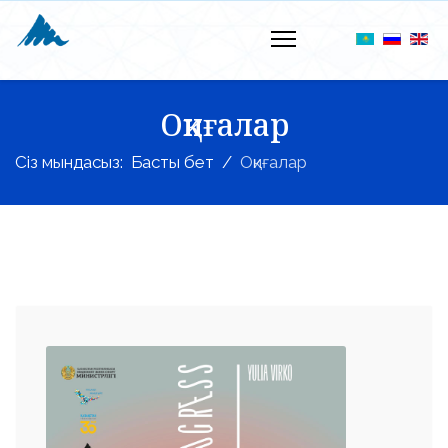
Оқиғалар
Сіз мындасыз:
Басты бет
Оқиғалар