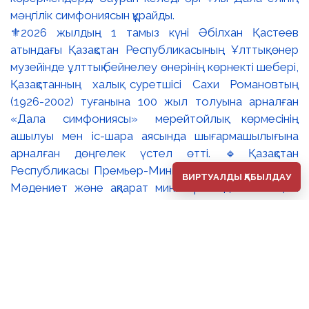
⚜️2026 жылдың 1 тамыз күні Әбілхан Қастеев
атындағы Қазақстан Республикасының Ұлттық өнер
музейінде ұлттық бейнелеу өнерінің көрнекті шебері,
Қазақстанның халық суретшісі Сахи Романовтың
(1926-2002) туғанына 100 жыл толуына арналған
«Дала симфониясы» мерейтойлық көрмесінің
ашылуы мен іс-шара аясында шығармашылығына
арналған дөңгелек үстел өтті. 🔹Қазақстан
Республикасы Премьер-Министрінің орынбасары –
ВИРТУАЛДЫ ҚАБЫЛДАУ
Мәдениет және ақпарат министрі Аида Ғалымқызы
Балаева Сахи Романовтың туғанына 100 жыл
толуына арналған «Дала симфониясы» мерейтойлық
көрмесінің ашылуына орай құттықтау хатын жолдады.
Құттықтау хатында Сахи Романовтың қазақ бейнелеу
өнерінде ұлттық кескіндеме мен графиканың
дамуына зор үлес қосқан дара суретші екенін атап
өтті. Сонымен қатар көрменің суретшінің бай