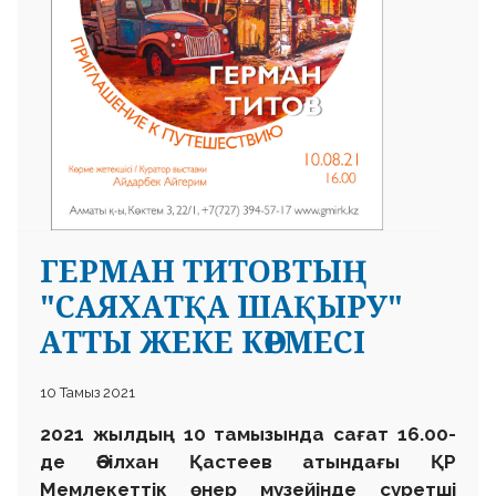
ГЕРМАН ТИТОВТЫҢ
"САЯХАТҚА ШАҚЫРУ"
АТТЫ ЖЕКЕ КӨРМЕСІ
10 Тамыз 2021
2021 жылдың 10 тамызында сағат 16.00-
де Әбілхан Қастеев атындағы ҚР
Мемлекеттік өнер музейінде суретші