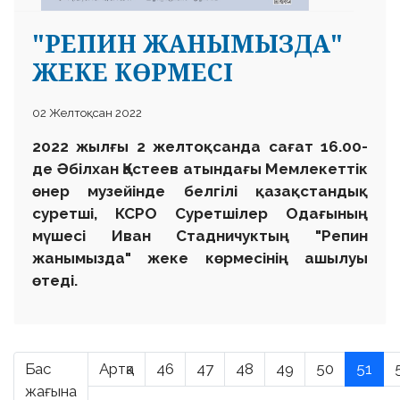
"РЕПИН ЖАНЫМЫЗДА"
ЖЕКЕ КӨРМЕСІ
02 Желтоқсан 2022
2022 жыл
ғы
2 желтоқсанда сағат 16.00-
де Әбілхан Қастеев атындағы Мемлекеттік
өнер музейінде белгілі қазақстандық
суретші, КСРО Суретшілер Одағының
мүшесі Иван Стадничуктың "Репин
жанымызда" жеке көрмесінің ашылуы
өтеді.
Бас
Артқа
46
47
48
49
50
51
жағына