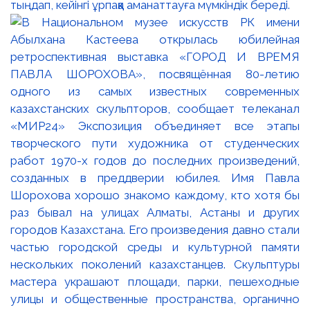
тыңдап, кейінгі ұрпаққа аманаттауға мүмкіндік береді.