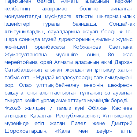
⚜️2026 жылдың 7 тамыз күні Әбілхан Қастеев
атындағы Қазақстан Республикасының Ұлттық өнер
музейінде өтіп жатқан Павел және Дмитрий
Шороховтардың «Қала мен дәуір» атты