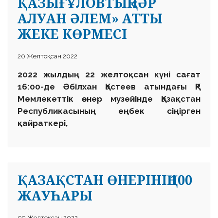
ҚАЗЫҒҰЛОВТЫҢ «ӘР
АЛУАН ӘЛЕМ» АТТЫ
ЖЕКЕ КӨРМЕСІ
20 Желтоқсан 2022
2022 жылдың 22 желтоқсан күні сағат
16:00-де Әбілхан Қастеев атындағы ҚР
Мемлекеттік өнер музейінде Қазақстан
Республикасының еңбек сіңірген
қайраткері,
ҚАЗАҚСТАН ӨНЕРІНІҢ 100
ЖАУҺАРЫ
09 Желтоқсан 2022