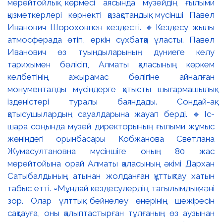
мерейтойлық көрмесі аясында музейдің ғылыми
қызметкерлері көрнекті қазақстандық мүсінші Павел
Иванович Шороховпен кездесті. 🔸Кездесу жылы
атмосферада өтіп, еркін сұхбатқа ұласты. Павел
Иванович өз туындыларының дүниеге келу
тарихымен бөлісіп, Алматы қаласының көркем
келбетінің ажырамас бөлігіне айналған
монументалды мүсіндерге қатысты шығармашылық
ізденістері туралы баяндады. Сондай-ақ
қатысушылардың сауалдарына жауап берді. 🔹Іс-
шара соңында музей директорының ғылыми жұмыс
жөніндегі орынбасары Кобжанова Светлана
Жумасултановна мүсіншіге оның 80 жас
мерейтойына орай Алматы қаласының әкімі Дархан
Сатыбалдының атынан жолданған құттықтау хатын
табыс етті. ▫️Мұндай кездесулердің тағылымдық мәні
зор. Олар ұлттық бейнелеу өнерінің шежіресін
сақтауға, оны қалыптастырған тұлғаның өз аузынан