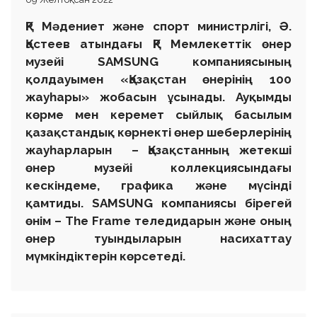
ҚР Мәдениет және спорт министрлігі, Ә.
Қастеев атындағы ҚР Мемлекеттік өнер
музейі SAMSUNG компаниясының
қолдауымен
«
Қазақстан өнерінің 100
жауһары
»
жобасын ұсынады. Ауқымды
көрме мен керемет сыйлық басылым
қазақстандық көрнекті өнер шеберлерінің
жауһарларын – Қазақстанның жетекші
өнер музейі коллекциясындағы
кескіндеме, графика және мүсінді
қамтиды. SAMSUNG компаниясы бірегей
өнім – The Frame теледидарын және оның
өнер туындыларын насихаттау
мүмкіндіктерін көрсетеді.