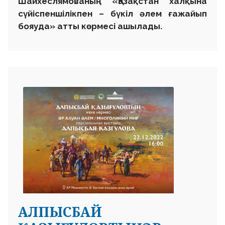
Шайхеслямованың «Қазақстан халқына
сүйіспеншілікпен – бүкіл әлем ғажайып
бояуда» атты көрмесі ашылады.
АЛПЫСБАЙ