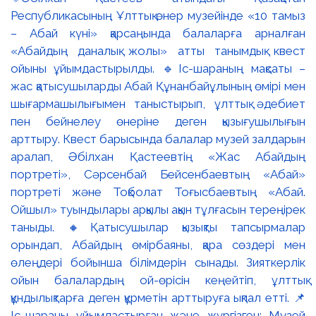
Республикасының Ұлттық өнер музейінде «10 тамыз
– Абай күні» қарсаңында балаларға арналған
«Абайдың даналық жолы» атты танымдық квест
ойыны ұйымдастырылды. 🔹Іс-шараның мақсаты –
жас қатысушыларды Абай Құнанбайұлының өмірі мен
шығармашылығымен таныстырып, ұлттық әдебиет
пен бейнелеу өнеріне деген қызығушылығын
арттыру. Квест барысында балалар музей залдарын
аралап, Әбілхан Қастеевтің «Жас Абайдың
портреті», Сәрсенбай Бейсенбаевтың «Абай»
портреті және Тоқболат Тоғысбаевтың «Абай.
Ойшыл» туындылары арқылы ақын тұлғасын тереңірек
таныды. 🔸Қатысушылар қызықты тапсырмалар
орындап, Абайдың өмірбаяны, қара сөздері мен
өлеңдері бойынша білімдерін сынады. Зияткерлік
ойын балалардың ой-өрісін кеңейтіп, ұлттық
құндылықтарға деген құрметін арттыруға ықпал етті. 📌
Іс-шараны ұйымдастырған және жүргізген: Музей