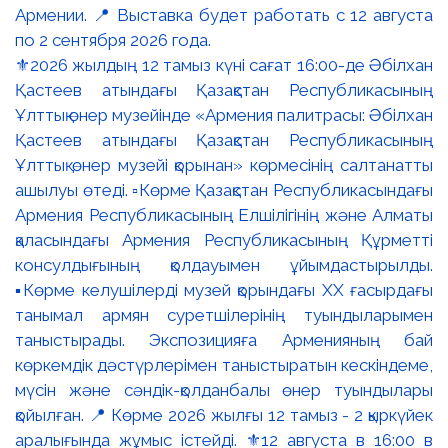
⚜️2026 жылдың 12 тамыз күні сағат 16:00-де Әбілхан
Қастеев атындағы Қазақстан Республикасының
Ұлттық өнер музейінде «Армения палитрасы: Әбілхан
Қастеев атындағы Қазақстан Республикасының
Ұлттық өнер музейі қорынан» көрмесінің салтанатты
ашылуы өтеді. ▫️Көрме Қазақстан Республикасындағы
Армения Республикасының Елшілігінің және Алматы
қаласындағы Армения Республикасының Құрметті
консулдығының қолдауымен ұйымдастырылды.
▪️Көрме келушілерді музей қорындағы ХХ ғасырдағы
танымал армян суретшілерінің туындыларымен
таныстырады. Экспозицияға Арменияның бай
көркемдік дәстүрлерімен таныстыратын кескіндеме,
мүсін және сәндік-қолданбалы өнер туындылары
қойылған. 📍 Көрме 2026 жылғы 12 тамыз - 2 қыркүйек
аралығында жұмыс істейді. ⚜️12 августа в 16:00 в