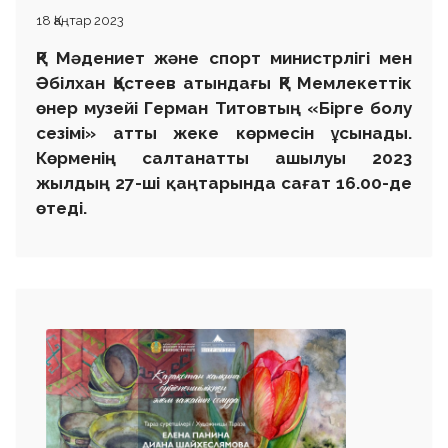
18 Қаңтар 2023
ҚР Мәдениет және
спорт
министрлігі мен
Ә
білхан
Қастеев атындағы ҚР Мемлекеттік
өнер м
узейі
Герман Титовтың «
Бірге болу
сезімі» атты жеке көрмесін ұсынады.
Көрменің салтанатты ашылуы 2023
жылдың
27-ші қаңтарында сағат 16.00-де
өтеді.