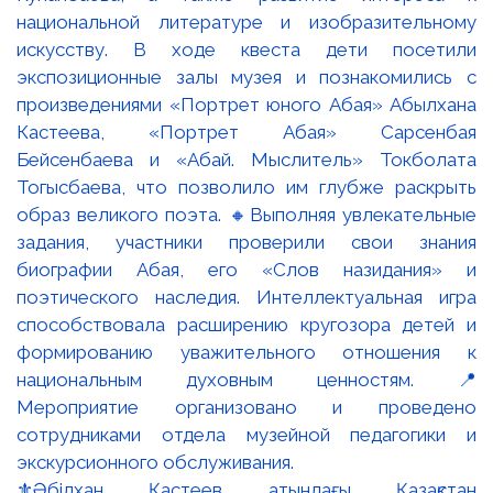
⚜️Әбілхан Қастеев атындағы Қазақстан