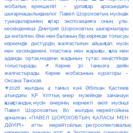
⚜️2026 жылдың 4 тамыз күні Әбілхан Қастеев
атындағы ҚР Ұлттық өнер музейінде заманауи
қазақстандық мүсін өнерінің көрнекті өкілі мүсінші
Павел Шороховтың 80 жылдық мерейтойына
арналған «ПАВЕЛ ШОРОХОВТЫҢ ҚАЛАСЫ МЕН
ДӘУІРІ» атты мерейтойлық ретроспективалық
көрмесінің ашылуы өтті. 🔹Экспозиция суретшінің