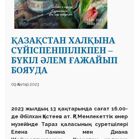
ҚАЗАҚСТАН ХАЛҚЫНА
СҮЙІСПЕНШІЛІКПЕН –
БҮКІЛ ӘЛЕМ ҒАЖАЙЫП
БОЯУДА
09 Қаңтар 2023
2023 жылдың 13 қаңтарында сағат 16.00-
де Әбілхан Қастеев ат. ҚР Мемлекеттік өнер
музейінде Тараз қаласының суретшілері
Елена Панина мен Диана