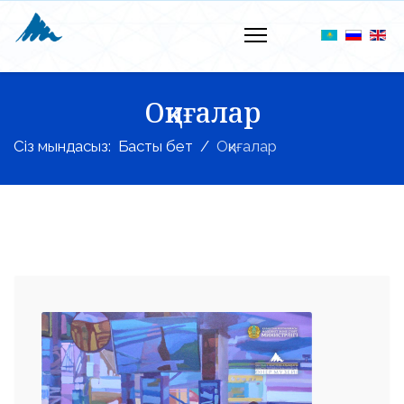
Оқиғалар
Сіз мындасыз:
Басты бет
Оқиғалар