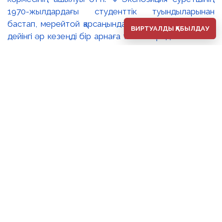
1970-жылдардағы студенттік туындыларынан
бастап, мерейтой қарсаңындағы соңғы еңбектеріне
ВИРТУАЛДЫ ҚАБЫЛДАУ
дейінгі әр кезеңді бір арнаға тоғыстырады. 🔸Павел
Шороховтың есімі Қазақстан қалаларының көркем
келбетімен тығыз байланысты, Алматы, Астана мен
еліміздің қалаларындағы монументалды туындылары
бүгінде бірнеше ұрпақтың мәдени жадында сақталып
әрі қалалық ортаның құрамдас бөлігіне айналып
үлгерді. Шебер қолынан шыққан мүсіндер қаланың
алаң-саябақтарына, жаяу жүргіншілеркөшелері мен
қоғамдық кеңістіктерге көрік беріп, сәулет пен өмірдің
табиғи бояуын үйлестіре бейнелеп, қаланың
көркемдік болмысын аша түседі. 🔺🔺Көрменің
жобалық ерекшелігі – ұрпақтар арасындағы
шығармашылық диалог. Павел Шороховтың мүсіндік
туындыларымен қатар экспозицияға оның ұлы,
кескіндемеші Дмитрий Шороховтың шығармалары
да енгізілген. Әке мен баланың бір көрмеде тоғысуы