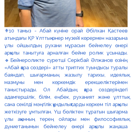
⚜️10 тамыз - Абай күніне орай Әбілхан Қастеев
атындағы ҚР Ұлттық өнер музейі көрермен назарына
ұлы ойшылдың рухани мұрасын бейнелеу өнері
арқылы танытуға арналған бейне ролик ұсынады.
🔹Бейнероликте суретші Серікбай Әлжанов өзінің
«Абай қара сөздері» атты триптих туындысы туралы
баяндап, шығарманың жазылу тарихы, идеялық
мазмұны мен көркемдік ерекшеліктерімен
таныстырады. Ол Абайдың қара сөздеріндегі
адамгершілік, білім, еңбек, руханият және ұлттық
сана секілді мәңгілік құндылықтарды көркем тіл арқылы
жеткізуге ұмтылған. Үш бөліктен тұратын шығарма
ұлы ақынның терең ойлары мен философиялық
дүниетанымын бейнелеу өнері арқылы жаңаша