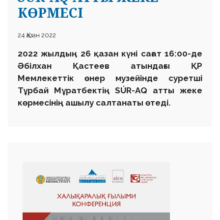
КӨРМЕСІ
24 Қазан 2022
2022 жылдың 26 қазан күні сағат 16:00-де
Әбілхан Қастеев атындағы ҚР
Мемлекеттік өнер музейінде суретші
Тұрбай Мұратбектің SÚR-AQ атты жеке
көрмесінің ашылу салтанаты өтеді.