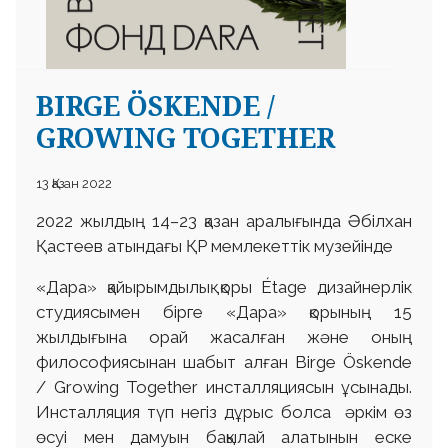
BIRGE ÖSKENDE /
GROWING TOGETHER
13 Қазан 2022
2022 жылдың 14–23 қазан аралығында Әбілхан
Қастеев атындағы ҚР мемлекеттік музейінде
«Дара» қайырымдылық қоры Étage дизайнерлік
студиясымен бірге «Дара» қорының 15
жылдығына орай жасалған және оның
философиясынан шабыт алған Birge Öskende
/ Growing Together инсталляциясын ұсынады.
Инсталляция түп негіз дұрыс болса әркім өз
өсуі мен дамуын бақылай алатынын еске