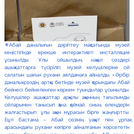
⚜️Абай даналығын дәріптеу мақсатында музей
кеңістігінде ерекше интерактивті инсталляция
ұсынылды. Ұлы ойшылдың нақыл сөздері
ашықхаттарға түсіріліп, музей келушілеріне ой
салатын шағын рухани аялдамаға айналды. ▫️Әрбір
даналық сөздің артқы бетінде музей қорындағы Абай
бейнесі бейнеленген көркем туындылар ұсынылды.
Келушілер ашықхаттар арқылы ақынның тағылымды
ойларымен танысып қана қоймай, оның өлеңдерін
жалғастырып, ұлы ақын мұрасын бірге жаңғыртты.
Бұл бастама – Абай сөзінің уақыт пен ұрпақ
арасындағы рухани көпірге айналғанын көрсететін