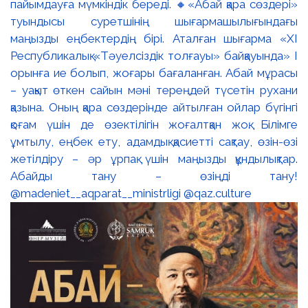
пайымдауға мүмкіндік береді. 🔸«Абай қара сөздері»
туындысы суретшінің шығармашылығындағы
маңызды еңбектердің бірі. Аталған шығарма «XI
Республикалық «Тәуелсіздік толғауы» байқауында» І
орынға ие болып, жоғары бағаланған. Абай мұрасы
– уақыт өткен сайын мәні тереңдей түсетін рухани
қазына. Оның қара сөздерінде айтылған ойлар бүгінгі
қоғам үшін де өзектілігін жоғалтқан жоқ. Білімге
ұмтылу, еңбек ету, адамдық қасиетті сақтау, өзін-өзі
жетілдіру – әр ұрпақ үшін маңызды құндылықтар.
Абайды тану – өзіңді тану!
@madeniet__aqparat__ministrligi @qaz.culture