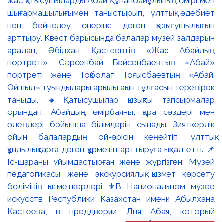
жас қатысушыларды Абай Құнанбайұлының өмірі мен
шығармашылығымен таныстырып, ұлттық әдебиет
пен бейнелеу өнеріне деген қызығушылығын
арттыру. Квест барысында балалар музей залдарын
аралап, Әбілхан Қастеевтің «Жас Абайдың
портреті», Сәрсенбай Бейсенбаевтың «Абай»
портреті және Тоқболат Тоғысбаевтың «Абай.
Ойшыл» туындылары арқылы ақын тұлғасын тереңірек
таныды. 🔸Қатысушылар қызықты тапсырмалар
орындап, Абайдың өмірбаяны, қара сөздері мен
өлеңдері бойынша білімдерін сынады. Зияткерлік
ойын балалардың ой-өрісін кеңейтіп, ұлттық
құндылықтарға деген құрметін арттыруға ықпал етті. 📌
Іс-шараны ұйымдастырған және жүргізген: Музей
педагогикасы және экскурсиялық қызмет көрсету
бөлімінің қызметкерлері ⚜️В Национальном музее
искусств Республики Казахстан имени Абылхана
Кастеева, в преддверии Дня Абая, который