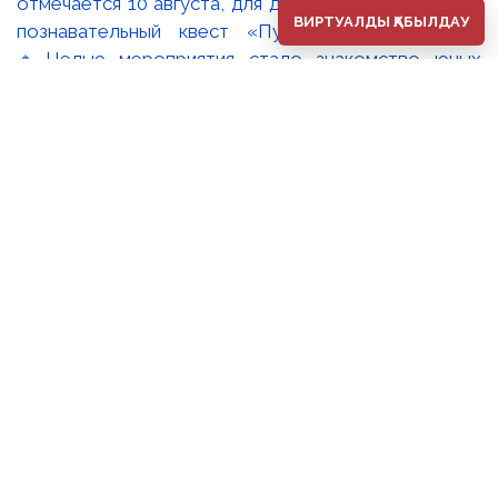
отмечается 10 августа, для детей был организован
ВИРТУАЛДЫ ҚАБЫЛДАУ
познавательный квест «Путь мудрости Абая».
🔹Целью мероприятия стало знакомство юных
участников с жизнью и творчеством Абая
Кунанбаева, а также развитие интереса к
национальной литературе и изобразительному
искусству. В ходе квеста дети посетили
экспозиционные залы музея и познакомились с
произведениями «Портрет юного Абая» Абылхана
Кастеева, «Портрет Абая» Сарсенбая
Бейсенбаева и «Абай. Мыслитель» Токболата
Тогысбаева, что позволило им глубже раскрыть
образ великого поэта. 🔸Выполняя увлекательные
задания, участники проверили свои знания
биографии Абая, его «Слов назидания» и
поэтического наследия. Интеллектуальная игра
способствовала расширению кругозора детей и
формированию уважительного отношения к