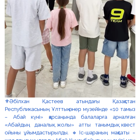
⚜️Әбілхан Қастеев атындағы Қазақстан
Республикасының Ұлттық өнер музейінде «10 тамыз
– Абай күні» қарсаңында балаларға арналған
«Абайдың даналық жолы» атты танымдық квест
ойыны ұйымдастырылды. 🔹Іс-шараның мақсаты –