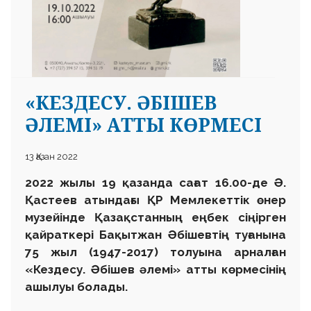
«КЕЗДЕСУ. ӘБІШЕВ
ӘЛЕМІ» АТТЫ КӨРМЕСІ
13 Қазан 2022
2022 жылы 19 қазанда сағат 16.00-де Ә.
Қастеев атындағы ҚР Мемлекеттік өнер
музейінде Қазақстанның еңбек сіңірген
қайраткері Бақытжан Әбішевтің туғанына
75 жыл (1947-2017) толуына арналған
«Кездесу. Әбішев әлемі» атты көрмесінің
ашылуы болады.