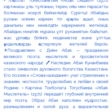
▫️Тоқболат Тоғысбаевтың «Абай. Ойшыл» (1971)
картинасы ұлы тұлғаның терең ойы мен парасатты
болмысын әсерлі бейнелейді. Суретші Абайдың
рухани әлемін көркем тіл арқылы ашып, оның
даналығы мен кемелдігін көрерменге жеткізеді.
Абайдың мәңгілік мұрасы ұлт руханиятын байытып,
жас ұрпақты білімге, мәдениетке және ұлттық
құндылықтарды қастерлеуге жетелей берсін.
⚜️Поздравляем с Днём Абая — праздником
великого поэта, мыслителя и просветителя
казахского народа! 🖊️Наследие Абая Кунанбаева
стало символом духовного богатства Казахстана.
Его поэзия и «Слова назидания» учат стремлению к
знаниям, честности, трудолюбию и любви к своей
Родине. ▫️Картина Токболата Тогусбаева «Абай.
Мыслитель» (1971) передаёт глубокий внутренний
мир поэта. Образ Абая наполнен мудростью,
размышлением и силой духа, а выразительная