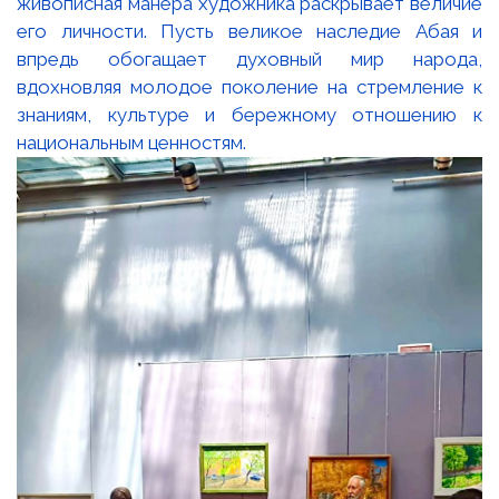
живописная манера художника раскрывает величие
его личности. Пусть великое наследие Абая и
впредь обогащает духовный мир народа,
вдохновляя молодое поколение на стремление к
знаниям, культуре и бережному отношению к
национальным ценностям.