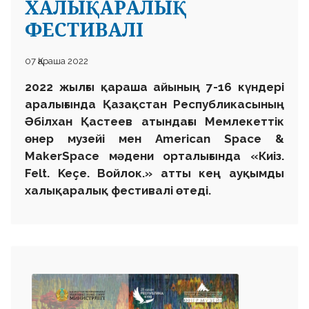
ХАЛЫҚАРАЛЫҚ
ФЕСТИВАЛІ
07 Қараша 2022
2022 жылғы қараша айының 7-16 күндері
аралығында Қазақстан Республикасының
Әбілхан Қастеев атындағы Мемлекеттік
өнер музейі мен American Space &
MakerSpace мәдени орталығында «Киіз.
Felt. Keçe. Войлок.» атты кең ауқымды
халықаралық фестивалі өтеді.