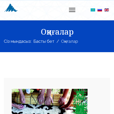
Оқиғалар
Сіз мындасыз:
Басты бет
Оқиғалар