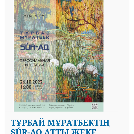
ТҰРБАЙ МҰРАТБЕКТІҢ
SÚR-AQ АТТЫ ЖЕКЕ