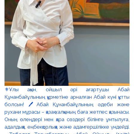
⚜️Ұлы ақын, ойшыл әрі ағартушы Абай
Құнанбайұлының құрметіне арналған Абай күні құтты
болсын! 🖊️Абай Құнанбайұлының әдеби және
рухани мұрасы – қазақ халқының баға жетпес қазынасы.
Оның өлеңдері мен қара сөздері білімге ұмтылуға,
адалдыққа, еңбекқорлыққа және адамгершілікке үндейді.