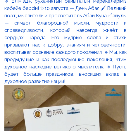
🔹Еліміздің руханиятын байытатын мерекелеріміз
көбейе берсін! ✨10 августа — День Абая 🖌️ Великий
поэт, мыслитель и просветитель Абай Кунанбайулы
— символ благородной мысли, мудрости и
справедливости, который навсегда живёт в
сердцах народа. Его мудрые слова и стихи
призывают нас к добру, знаниям и человечности,
воспитывая сознание каждого поколения. 🔹Мы, как
предыдущие и как последующие поколения, чтим
духовное наследие великого мыслителя. 🔹Пусть
будет больше праздников, вносящих вклад в
духовное развитие нации!