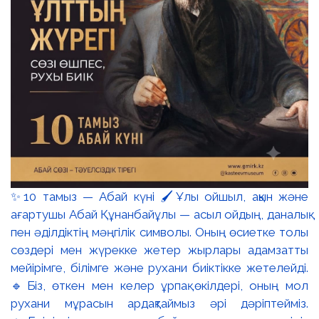
✨10 тамыз — Абай күні 🖌️Ұлы ойшыл, ақын және
ағартушы Абай Құнанбайұлы — асыл ойдың, даналық
пен әділдіктің мәңгілік символы. Оның өсиетке толы
сөздері мен жүрекке жетер жырлары адамзатты
мейірімге, білімге және рухани биіктікке жетелейді.
🔹Біз, өткен мен келер ұрпақ өкілдері, оның мол
рухани мұрасын ардақтаймыз әрі дәріптейміз.