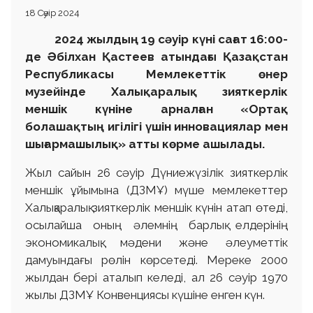
18 Сәуір 2024
2024 жыл
дың
19 сәуір
күні
сағат 16:00-
де Әбілхан Қастеев атындағы Қазақстан
Республикасы Мемлекеттік өнер
музейінде
Халықаралық зияткерлік
меншік күніне арналған «
Ортақ
болашақтың игілігі үшін и
нновациялар мен
шығармашылық»
атты
көрме ашыл
ады
.
Жыл сайын 26 сәуір Дүниежүзілік зияткерлік
меншік ұйымына (ДЗМҰ) мүше мемлекеттер
Халықаралық зияткерлік меншік күнін атап өтеді,
осылайша оның әлемнің барлық елдерінің
экономикалық, мәдени және әлеуметтік
дамуындағы рөлін көрсетеді. Мереке 2000
жылдан бері аталып келеді, ал 26 сәуір 1970
жылы ДЗМҰ Конвенциясы күшіне енген күн.