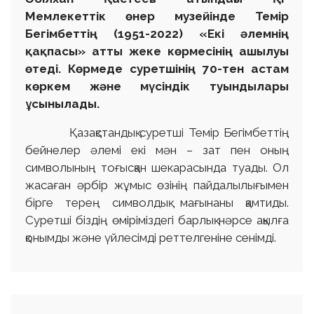
Мемлекеттік өнер музейінде Темір
Бегімбеттің (1951-2022) «Екі әлемнің
қақпасы» атты жеке көрмесінің ашылуы
өтеді. Көрмеде суретшінің 70-тен астам
көркем және мүсіндік туындылары
ұсынылады.
Қазақстандық суретші Темір Бегімбеттің
бейнелер әлемі екі мән – зат пен оның
символының тоғысқан шекарасында туады. Ол
жасаған әрбір жұмыс өзінің пайдалылығымен
бірге терең символдық мағынаны қамтиды.
Суретші біздің өміріміздегі барлық нәрсе ақылға
қонымды және үйлесімді реттелгеніне сенімді.