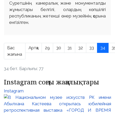
Суретшінің камералық және монументалды
жұмыстары белгілі, олардың көпшілігі
республиканың жетекші өнер музейінің қорына
енгізілген.
Бас
Артқа
29
30
31
32
33
34
3
жағына
34 бет. Барлығы: 77
Instagram соңғы жаңалықтары
Instagram