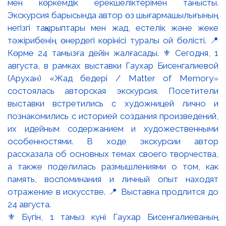
⚜️ Бүгін, 1 тамыз күні Гаухар Бисенғалиеваның