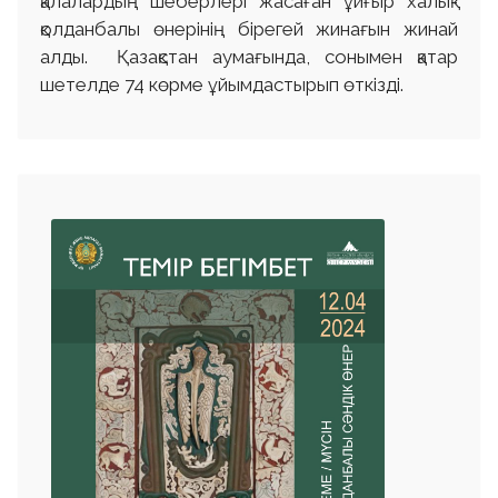
қалалардың шеберлері жасаған ұйғыр халық-
қолданбалы өнерінің бірегей жинағын жинай
алды. Қазақстан аумағында, сонымен қатар
шетелде 74 көрме ұйымдастырып өткізді.