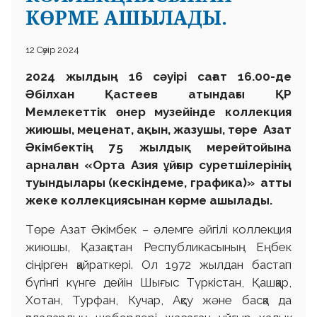
КӨРМЕ АШЫЛАДЫ.
12 Сәуір 2024
2024 жылдың 16 сәуірі сағат 16.00-де
Әбілхан Қастеев атындағы ҚР
Мемлекеттік өнер музейінде коллекция
жиюшы, меценат, ақын, жазушы, төре Азат
Әкімбектің 75 жылдық мерейтойына
арналған «Орта Азия ұйғыр суретшілерінің
туындылары (кескіндеме, графика)» атты
жеке коллекциясынан көрме ашылады.
Төре Азат Әкімбек – әлемге әйгілі коллекция
жиюшы, Қазақстан Республикасының Еңбек
сіңірген қайраткері. Ол 1972 жылдан бастап
бүгінгі күнге дейін Шығыс Түркістан, Қашқар,
Хотан, Турфан, Кучар, Ақсу және басқа да