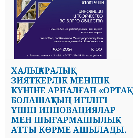
ХАЛЫҚАРАЛЫҚ
ЗИЯТКЕРЛІК МЕНШІК
КҮНІНЕ АРНАЛҒАН «ОРТАҚ
БОЛАШАҚТЫҢ ИГІЛІГІ
ҮШІН ИННОВАЦИЯЛАР
МЕН ШЫҒАРМАШЫЛЫҚ»
АТТЫ КӨРМЕ АШЫЛАДЫ.