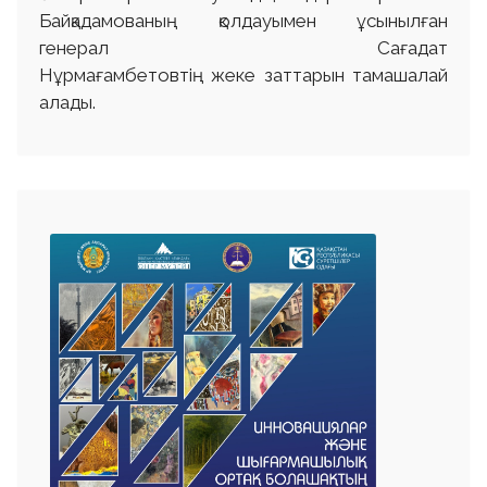
Байқадамованың қолдауымен ұсынылған
генерал Сағадат
Нұрмағамбетовтің жеке заттарын тамашалай
алады.