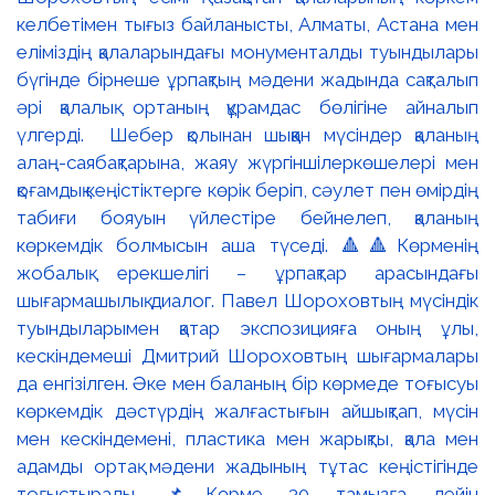
келбетімен тығыз байланысты, Алматы, Астана мен
еліміздің қалаларындағы монументалды туындылары
бүгінде бірнеше ұрпақтың мәдени жадында сақталып
әрі қалалық ортаның құрамдас бөлігіне айналып
үлгерді. Шебер қолынан шыққан мүсіндер қаланың
алаң-саябақтарына, жаяу жүргіншілеркөшелері мен
қоғамдық кеңістіктерге көрік беріп, сәулет пен өмірдің
табиғи бояуын үйлестіре бейнелеп, қаланың
көркемдік болмысын аша түседі. 🔺🔺Көрменің
жобалық ерекшелігі – ұрпақтар арасындағы
шығармашылық диалог. Павел Шороховтың мүсіндік
туындыларымен қатар экспозицияға оның ұлы,
кескіндемеші Дмитрий Шороховтың шығармалары
да енгізілген. Әке мен баланың бір көрмеде тоғысуы
көркемдік дәстүрдің жалғастығын айшықтап, мүсін
мен кескіндемені, пластика мен жарықты, қала мен
адамды ортақ мәдени жадының тұтас кеңістігінде
тоғыстырады. 📌Көрме 30 тамызға дейін