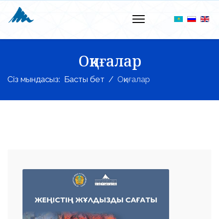
Оқиғалар
Сіз мындасыз:
Басты бет
Оқиғалар