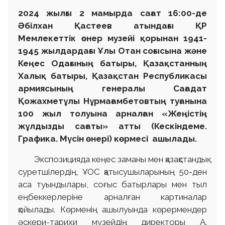
2024 жылғы 2 мамырда сағат 16:00-де
Әбілхан Қастеев атындағы ҚР
Мемлекеттік өнер музейі қорынан 1941-
1945 жылдардағы Ұлы Отан соғысына және
Кеңес Одағының батыры, Қазақстанның
Халық батыры, Қазақстан Республикасы
армиясының генералы Сағадат
Қожахметұлы Нұрмағамбетовтың туғанына
100 жыл толуына арналған «Жеңістің
жұлдызды сағаты» атты (Кескіндеме.
Графика. Мүсін өнері) көрмесі ашылады.
Экспозицияда кеңес заманы мен қазақстандық
суретшілердің, ҰОС қатысушыларының 50-ден
аса туындылары, соғыс батырлары мен тыл
еңбеккерлеріне арналған картиналар
қойылады. Көрменің ашылуында көрермендер
әскери-тарихи музейдің директоры А.