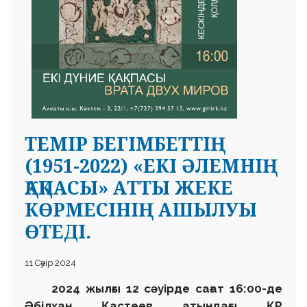
ТЕМІР БЕГІМБЕТТІҢ
(1951-2022) «ЕКІ ӘЛЕМНІҢ
ҚАҚПАСЫ» АТТЫ ЖЕКЕ
КӨРМЕСІНІҢ АШЫЛУЫ
ӨТЕДІ.
11 Сәуір 2024
2024 жылғы 12 сәуірде сағат 16:00-де
Әбілхан Қастеев атындағы ҚР