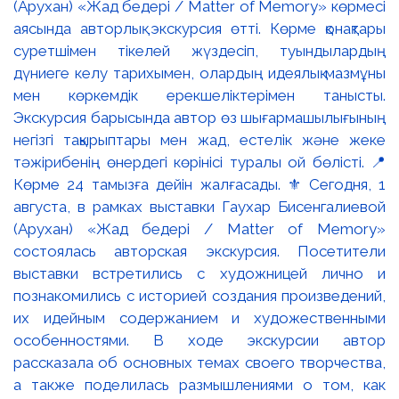
(Арухан) «Жад бедері / Matter of Memory» көрмесі
аясында авторлық экскурсия өтті. Көрме қонақтары
суретшімен тікелей жүздесіп, туындылардың
дүниеге келу тарихымен, олардың идеялық мазмұны
мен көркемдік ерекшеліктерімен танысты.
Экскурсия барысында автор өз шығармашылығының
негізгі тақырыптары мен жад, естелік және жеке
тәжірибенің өнердегі көрінісі туралы ой бөлісті. 📍
Көрме 24 тамызға дейін жалғасады. ⚜️ Сегодня, 1
августа, в рамках выставки Гаухар Бисенгалиевой
(Арухан) «Жад бедері / Matter of Memory»
состоялась авторская экскурсия. Посетители
выставки встретились с художницей лично и
познакомились с историей создания произведений,
их идейным содержанием и художественными
особенностями. В ходе экскурсии автор
рассказала об основных темах своего творчества,
а также поделилась размышлениями о том, как