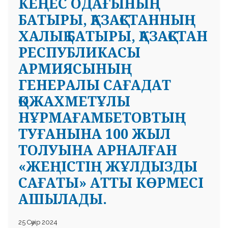
КЕҢЕС ОДАҒЫНЫҢ
БАТЫРЫ, ҚАЗАҚСТАННЫҢ
ХАЛЫҚ БАТЫРЫ, ҚАЗАҚСТАН
РЕСПУБЛИКАСЫ
АРМИЯСЫНЫҢ
ГЕНЕРАЛЫ САҒАДАТ
ҚОЖАХМЕТҰЛЫ
НҰРМАҒАМБЕТОВТЫҢ
ТУҒАНЫНА 100 ЖЫЛ
ТОЛУЫНА АРНАЛҒАН
«ЖЕҢІСТІҢ ЖҰЛДЫЗДЫ
САҒАТЫ» АТТЫ КӨРМЕСІ
АШЫЛАДЫ.
25 Сәуір 2024