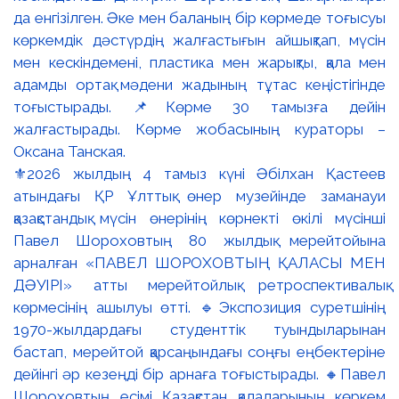
⚜️2026 жылдың 4 тамыз күні Әбілхан Қастеев
атындағы ҚР Ұлттық өнер музейінде заманауи
қазақстандық мүсін өнерінің көрнекті өкілі мүсінші
Павел Шороховтың 80 жылдық мерейтойына
арналған «ПАВЕЛ ШОРОХОВТЫҢ ҚАЛАСЫ МЕН
ДӘУІРІ» атты мерейтойлық ретроспективалық
көрмесінің ашылуы өтті. 🔹Экспозиция суретшінің
1970-жылдардағы студенттік туындыларынан
бастап, мерейтой қарсаңындағы соңғы еңбектеріне
дейінгі әр кезеңді бір арнаға тоғыстырады. 🔸Павел
Шороховтың есімі Қазақстан қалаларының көркем