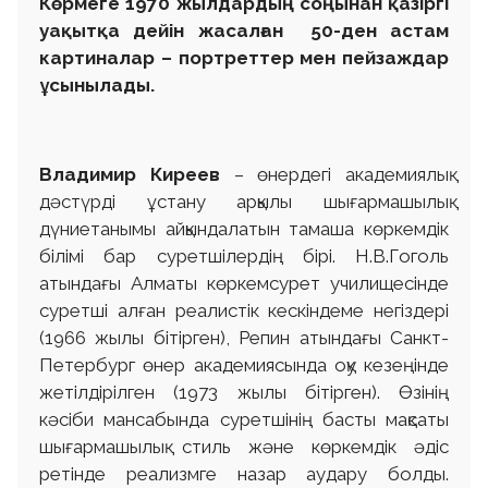
Көрмеге 1970 жылдардың соңынан қазіргі
уақытқа дейін жасалған 50-ден астам
картиналар – портреттер мен пейзаждар
ұсынылады.
Владимир Киреев
– өнердегі академиялық
дәстүрді ұстану арқылы шығармашылық
дүниетанымы айқындалатын тамаша көркемдік
білімі бар суретшілердің бірі. Н.В.Гоголь
атындағы Алматы көркемсурет училищесінде
суретші алған реалистік кескіндеме негіздері
(1966 жылы бітірген), Репин атындағы Санкт-
Петербург өнер академиясында оқу кезеңінде
жетілдірілген (1973 жылы бітірген). Өзінің
кәсіби мансабында суретшінің басты мақсаты
шығармашылық стиль және көркемдік әдіс
ретінде реализмге назар аудару болды.