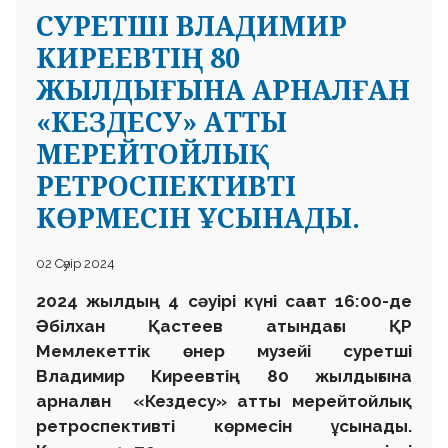
СУРЕТШІ ВЛАДИМИР
КИРЕЕВТІҢ 80
ЖЫЛДЫҒЫНА АРНАЛҒАН
«КЕЗДЕСУ» АТТЫ
МЕРЕЙТОЙЛЫҚ
РЕТРОСПЕКТИВТІ
КӨРМЕСІН ҰСЫНАДЫ.
02 Сәуір 2024
2024 жылдың 4 сәуірі күні сағат 16:00-де
Әбілхан Қастеев атындағы ҚР
Мемлекеттік өнер музейі суретші
Владимир Киреевтің 80 жылдығына
арналған «Кездесу» атты мерейтойлық
ретроспективті көрмесін ұсынады.