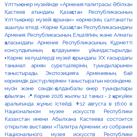
Ұлттық өнер музейінде «Армения палитрасы: Әбілхан
Қастеев атындағы Қазақстан Республикасының
Ұлттық өнер музейі қорынан» көрмесінің салтанатты
ашылуы өтеді. ▫️Көрме Қазақстан Республикасындағы
Армения Республикасының Елшілігінің және Алматы
қаласындағы Армения Республикасының Құрметті
консулдығының қолдауымен ұйымдастырылды.
▪️Көрме келушілерді музей қорындағы ХХ ғасырдағы
танымал армян суретшілерінің туындыларымен
таныстырады. Экспозицияға Арменияның бай
көркемдік дәстүрлерімен таныстыратын кескіндеме,
мүсін және сәндік-қолданбалы өнер туындылары
қойылған. 📍 Көрме 2026 жылғы 12 тамыз - 2 қыркүйек
аралығында жұмыс істейді. ⚜️12 августа в 16:00 в
Национальном музее искусств Республики
Казахстан имени Абылхана Кастеева состоится
открытие выставки «Палитра Армении: из собрания
Национального музея искусств Республики