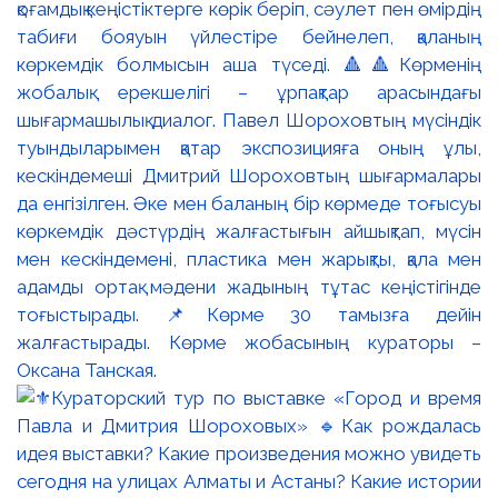
қоғамдық кеңістіктерге көрік беріп, сәулет пен өмірдің
табиғи бояуын үйлестіре бейнелеп, қаланың
көркемдік болмысын аша түседі. 🔺🔺Көрменің
жобалық ерекшелігі – ұрпақтар арасындағы
шығармашылық диалог. Павел Шороховтың мүсіндік
туындыларымен қатар экспозицияға оның ұлы,
кескіндемеші Дмитрий Шороховтың шығармалары
да енгізілген. Әке мен баланың бір көрмеде тоғысуы
көркемдік дәстүрдің жалғастығын айшықтап, мүсін
мен кескіндемені, пластика мен жарықты, қала мен
адамды ортақ мәдени жадының тұтас кеңістігінде
тоғыстырады. 📌Көрме 30 тамызға дейін
жалғастырады. Көрме жобасының кураторы –
Оксана Танская.