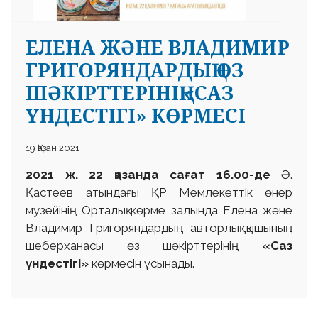
ЕЛЕНА ЖӘНЕ ВЛАДИМИР
ГРИГОРЯНДАРДЫҢ ӨЗ
ШӘКІРТТЕРІНІҢ «САЗ
ҮНДЕСТІГІ» КӨРМЕСІ
19 Қазан 2021
2021 ж. 22 қазанда сағат 16.00-де
Ә.
Қастеев атындағы ҚР Мемлекеттік өнер
музейінің Орталық көрме залында Елена және
Владимир Григоряндардың авторлық қышының
шеберханасы өз шәкірттерінің
«Саз
үндестігі»
көрмесін ұсынады.