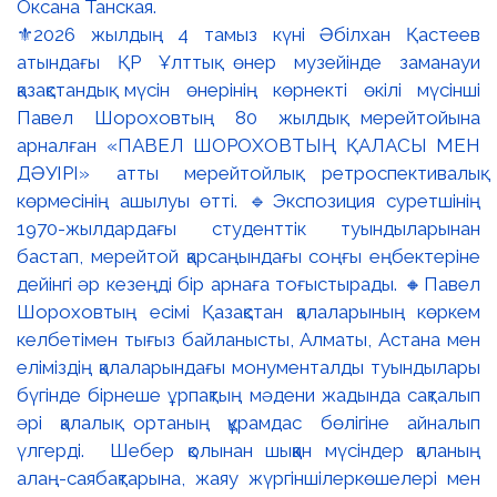
⚜️2026 жылдың 4 тамыз күні Әбілхан Қастеев
атындағы ҚР Ұлттық өнер музейінде заманауи
қазақстандық мүсін өнерінің көрнекті өкілі мүсінші
Павел Шороховтың 80 жылдық мерейтойына
арналған «ПАВЕЛ ШОРОХОВТЫҢ ҚАЛАСЫ МЕН
ДӘУІРІ» атты мерейтойлық ретроспективалық
көрмесінің ашылуы өтті. 🔹Экспозиция суретшінің
1970-жылдардағы студенттік туындыларынан
бастап, мерейтой қарсаңындағы соңғы еңбектеріне
дейінгі әр кезеңді бір арнаға тоғыстырады. 🔸Павел
Шороховтың есімі Қазақстан қалаларының көркем
келбетімен тығыз байланысты, Алматы, Астана мен
еліміздің қалаларындағы монументалды туындылары
бүгінде бірнеше ұрпақтың мәдени жадында сақталып
әрі қалалық ортаның құрамдас бөлігіне айналып
үлгерді. Шебер қолынан шыққан мүсіндер қаланың
алаң-саябақтарына, жаяу жүргіншілеркөшелері мен