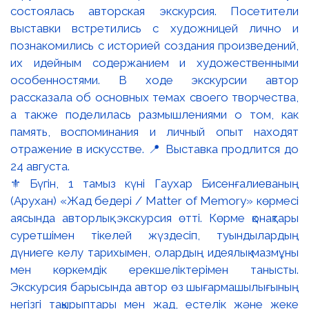
⚜️ Бүгін, 1 тамыз күні Гаухар Бисенғалиеваның
(Арухан) «Жад бедері / Matter of Memory» көрмесі
аясында авторлық экскурсия өтті. Көрме қонақтары
суретшімен тікелей жүздесіп, туындылардың
дүниеге келу тарихымен, олардың идеялық мазмұны
мен көркемдік ерекшеліктерімен танысты.
Экскурсия барысында автор өз шығармашылығының
негізгі тақырыптары мен жад, естелік және жеке