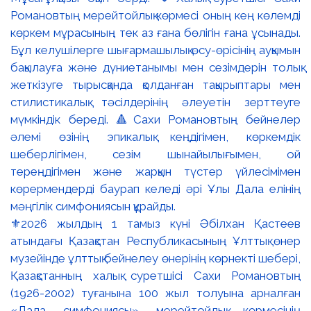
⚜️2026 жылдың 1 тамыз күні Әбілхан Қастеев
атындағы Қазақстан Республикасының Ұлттық өнер
музейінде ұлттық бейнелеу өнерінің көрнекті шебері,
Қазақстанның халық суретшісі Сахи Романовтың
(1926-2002) туғанына 100 жыл толуына арналған
«Дала симфониясы» мерейтойлық көрмесінің