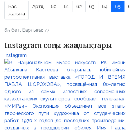
Бас
Артқа
60
61
62
63
64
65
жағына
65 бет. Барлығы: 77
Instagram соңғы жаңалықтары
Instagram