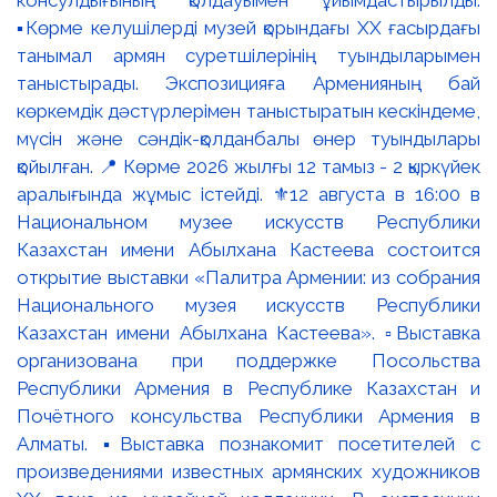
консулдығының қолдауымен ұйымдастырылды.
▪️Көрме келушілерді музей қорындағы ХХ ғасырдағы
танымал армян суретшілерінің туындыларымен
таныстырады. Экспозицияға Арменияның бай
көркемдік дәстүрлерімен таныстыратын кескіндеме,
мүсін және сәндік-қолданбалы өнер туындылары
қойылған. 📍 Көрме 2026 жылғы 12 тамыз - 2 қыркүйек
аралығында жұмыс істейді. ⚜️12 августа в 16:00 в
Национальном музее искусств Республики
Казахстан имени Абылхана Кастеева состоится
открытие выставки «Палитра Армении: из собрания
Национального музея искусств Республики
Казахстан имени Абылхана Кастеева». ▫️Выставка
организована при поддержке Посольства
Республики Армения в Республике Казахстан и
Почётного консульства Республики Армения в
Алматы. ▪️Выставка познакомит посетителей с
произведениями известных армянских художников