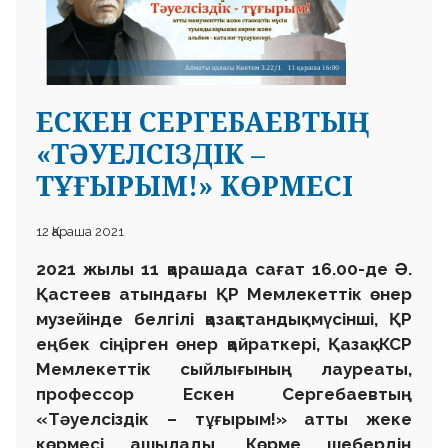
ЕСКЕН СЕРГЕБАЕВТЫҢ
«ТӘУЕЛСІЗДІК –
 23 97
ТҰҒЫРЫМ!» КӨРМЕСІ
12 Қараша 2021
2021 жылы 11 қарашада сағат 16.00-де Ә.
Қастеев атындағы ҚР Мемлекеттік өнер
музейінде белгілі қазақстандық мүсінші, ҚР
еңбек сіңірген өнер қайраткері, Қазақ КСР
Мемлекеттік сыйлығының лауреаты,
профессор Ескен Сергебаевтың
«Тәуелсіздік – тұғырым!» атты жеке
көрмесі ашылады. Көрме шебердің