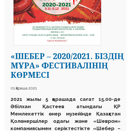
«ШЕБЕР – 2020/2021. БІЗДІҢ
МҰРА» ФЕСТИВАЛІНІҢ
КӨРМЕСІ
01 Қараша 2021
2021 жылы 5 қарашада сағат 15.00-де
Әбілхан Қастеев атындағы ҚР
Мемлекеттік өнер музейінде Қазақстан
Қолөнершілер одағы және «Шеврон»
компаниясымен серіктестікте «Шебер –