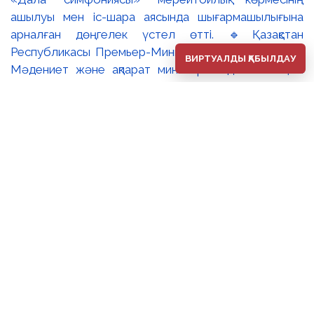
ашылуы мен іс-шара аясында шығармашылығына
арналған дөңгелек үстел өтті. 🔹Қазақстан
Республикасы Премьер-Министрінің орынбасары –
ВИРТУАЛДЫ ҚАБЫЛДАУ
Мәдениет және ақпарат министрі Аида Ғалымқызы
Балаева Сахи Романовтың туғанына 100 жыл
толуына арналған «Дала симфониясы» мерейтойлық
көрмесінің ашылуына орай құттықтау хатын жолдады.
Құттықтау хатында Сахи Романовтың қазақ бейнелеу
өнерінде ұлттық кескіндеме мен графиканың
дамуына зор үлес қосқан дара суретші екенін атап
өтті. Сонымен қатар көрменің суретшінің бай
шығармашылық мұрасын жаңаша зерделеп, кейінгі
ұрпаққа насихаттаудағы маңызына тоқталып, көрменің
табысты өтуіне тілектестік білдірді. Құттықтау хатын
музей директоры Жұмабекова Гүлайым
Мұсағұлқызы оқып берді. 🔸Халық суретшісі Сахи
Романовтың мерейтойлық көрмесі оның кең көлемді