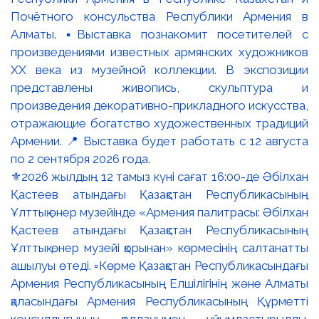
⚜️2026 жылдың 12 тамыз күні сағат 16:00-де Әбілхан
Қастеев атындағы Қазақстан Республикасының
Ұлттық өнер музейінде «Армения палитрасы: Әбілхан
Қастеев атындағы Қазақстан Республикасының
Ұлттық өнер музейі қорынан» көрмесінің салтанатты
ашылуы өтеді. ▫️Көрме Қазақстан Республикасындағы
Армения Республикасының Елшілігінің және Алматы
қаласындағы Армения Республикасының Құрметті