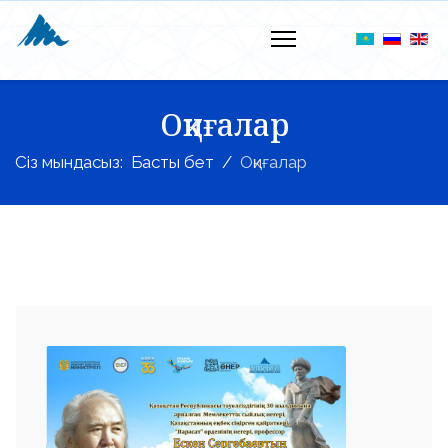
Оқиғалар
Сіз мындасыз:
Басты бет
Оқиғалар