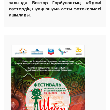
залында Виктор Горбуновтың «Әдемі
сәттердің шуақ шашуы» атты фотокөрмесі
ашылады.