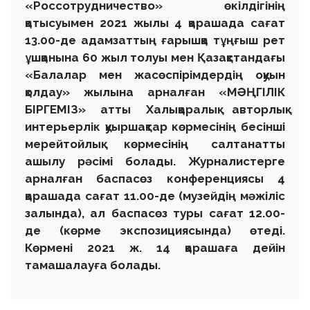
«Россотрудничество» өкілдігінің
қатысуымен 2021 жылы 4 қарашада сағат
13.00-де адамзаттың ғарышқа тұңғыш рет
ұшқанына 60 жыл толуы мен Қазақстандағы
«Балалар мен жасөспірімдердің оқуын
қолдау» жылына арналған «МӘҢГІЛІК
БІРГЕМІЗ» атты Халықаралық авторлық
интерьерлік қуыршақтар көрмесінің бесінші
мерейтойлық көрмесінің салтанатты
ашылу рәсімі болады. Журналистерге
арналған баспасөз конференциясы 4
қарашада сағат 11.00-де (музейдің мәжіліс
залында), ал баспасөз туры сағат 12.00-
де (көрме экспозициясында) өтеді.
Көрмені 2021 ж. 14 қарашаға дейін
тамашалауға болады.