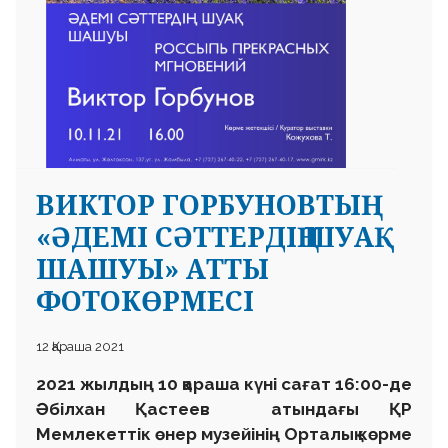
ВИКТОР ГОРБУНОВТЫҢ
«ӘДЕМІ СӘТТЕРДІҢ ШУАҚ
ШАШУЫ» АТТЫ
ФОТОКӨРМЕСІ
12 Қараша 2021
2021 жылдың 10 қараша күні сағат 16:00-де
Әбілхан Қастеев атындағы ҚР
Мемлекеттік өнер музейінің Орталық көрме