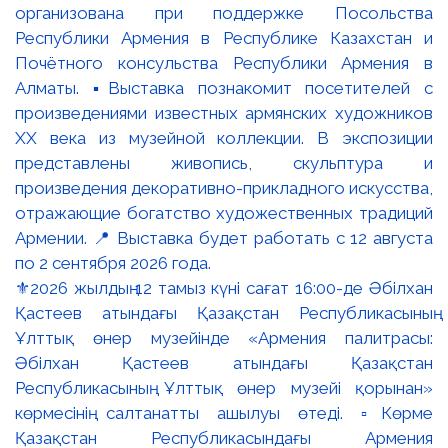
⚜️2026 жылдың 12 тамыз күні сағат 16:00-де Әбілхан
Қастеев атындағы Қазақстан Республикасының
Ұлттық өнер музейінде «Армения палитрасы:
Әбілхан Қастеев атындағы Қазақстан
Республикасының Ұлттық өнер музейі қорынан»
көрмесінің салтанатты ашылуы өтеді. ▫️Көрме
Қазақстан Республикасындағы Армения