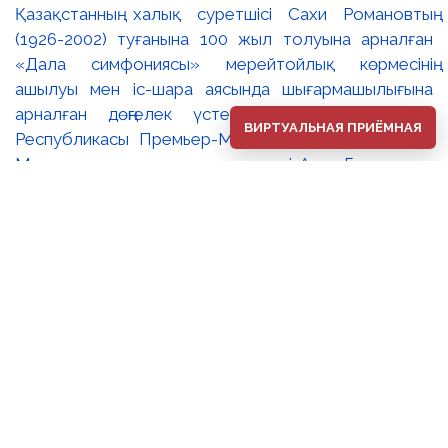
Қазақстанның халық суретшісі Сахи Романовтың
(1926-2002) туғанына 100 жыл толуына арналған
«Дала симфониясы» мерейтойлық көрмесінің
ашылуы мен іс-шара аясында шығармашылығына
арналған дөңгелек үстел өтті. 🔹Қазақстан
ВИРТУАЛЬНАЯ ПРИЁМНАЯ
Республикасы Премьер-Министрінің орынбасары –
Мәдениет және ақпарат министрі Аида Ғалымқызы
Балаева Сахи Романовтың туғанына 100 жыл
толуына арналған «Дала симфониясы»
мерейтойлық көрмесінің ашылуына орай құттықтау
хатын жолдады. Құттықтау хатында Сахи
Романовтың қазақ бейнелеу өнерінде ұлттық
кескіндеме мен графиканың дамуына зор үлес қосқан
дара суретші екенін атап өтті. Сонымен қатар
көрменің суретшінің бай шығармашылық мұрасын
жаңаша зерделеп, кейінгі ұрпаққа насихаттаудағы
маңызына тоқталып, көрменің табысты өтуіне
тілектестік білдірді. Құттықтау хатын музей