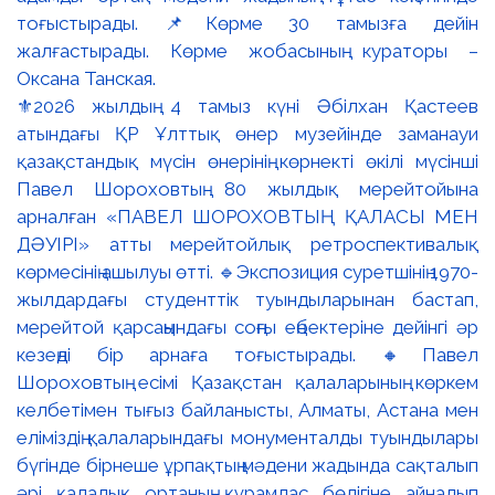
⚜️2026 жылдың 4 тамыз күні Әбілхан Қастеев
атындағы ҚР Ұлттық өнер музейінде заманауи
қазақстандық мүсін өнерінің көрнекті өкілі мүсінші
Павел Шороховтың 80 жылдық мерейтойына
арналған «ПАВЕЛ ШОРОХОВТЫҢ ҚАЛАСЫ МЕН
ДӘУІРІ» атты мерейтойлық ретроспективалық
көрмесінің ашылуы өтті. 🔹Экспозиция суретшінің 1970-
жылдардағы студенттік туындыларынан бастап,
мерейтой қарсаңындағы соңғы еңбектеріне дейінгі әр
кезеңді бір арнаға тоғыстырады. 🔸Павел
Шороховтың есімі Қазақстан қалаларының көркем
келбетімен тығыз байланысты, Алматы, Астана мен
еліміздің қалаларындағы монументалды туындылары
бүгінде бірнеше ұрпақтың мәдени жадында сақталып
әрі қалалық ортаның құрамдас бөлігіне айналып