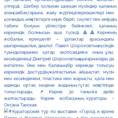
үлгерді. Шебер қолынан шыққан мүсіндер қаланың
алаң-саябақтарына, жаяу жүргіншілеркөшелері мен
қоғамдық кеңістіктерге көрік беріп, сәулет пен өмірдің
табиғи бояуын үйлестіре бейнелеп, қаланың
көркемдік болмысын аша түседі. 🔺🔺Көрменің
жобалық ерекшелігі – ұрпақтар арасындағы
шығармашылық диалог. Павел Шороховтың мүсіндік
туындыларымен қатар экспозицияға оның ұлы,
кескіндемеші Дмитрий Шороховтың шығармалары да
енгізілген. Әке мен баланың бір көрмеде тоғысуы
көркемдік дәстүрдің жалғастығын айшықтап, мүсін
мен кескіндемені, пластика мен жарықты, қала мен
адамды ортақ мәдени жадының тұтас кеңістігінде
тоғыстырады. 📌Көрме 30 тамызға дейін
жалғастырады. Көрме жобасының кураторы –
Оксана Танская.