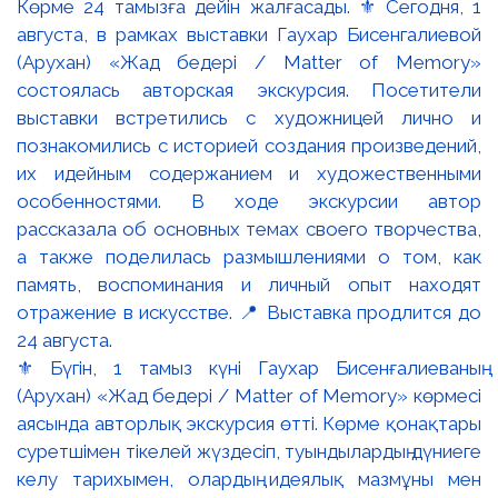
⚜️ Бүгін, 1 тамыз күні Гаухар Бисенғалиеваның
(Арухан) «Жад бедері / Matter of Memory» көрмесі
аясында авторлық экскурсия өтті. Көрме қонақтары
суретшімен тікелей жүздесіп, туындылардың дүниеге
келу тарихымен, олардың идеялық мазмұны мен