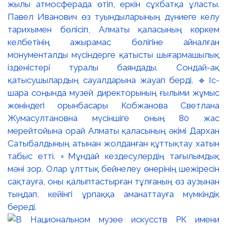
жылы атмосферада өтіп, еркін сұхбатқа ұласты.
Павел Иванович өз туындыларының дүниеге келу
тарихымен бөлісіп, Алматы қаласының көркем
келбетінің ажырамас бөлігіне айналған
монументалды мүсіндерге қатысты шығармашылық
ізденістері туралы баяндады. Сондай-ақ
қатысушылардың сауалдарына жауап берді. 🔹Іс-
шара соңында музей директорының ғылыми жұмыс
жөніндегі орынбасары Кобжанова Светлана
Жумасултановна мүсіншіге оның 80 жас
мерейтойына орай Алматы қаласының әкімі Дархан
Сатыбалдының атынан жолданған құттықтау хатын
табыс етті. ▫️Мұндай кездесулердің тағылымдық
мәні зор. Олар ұлттық бейнелеу өнерінің шежіресін
сақтауға, оны қалыптастырған тұлғаның өз аузынан
тыңдап, кейінгі ұрпаққа аманаттауға мүмкіндік
береді.