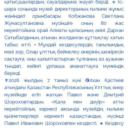
⚜️2026 жылдың 7 тамыз күні Әбілхан Қастеев
атындағы Қазақстан Республикасының Ұлттық өнер
музейінде өтіп жатқан Павел және Дмитрий
Шороховтардың «Қала мен дәуір» атты
мерейтойлық көрмесі аясында музейдің ғылыми
қызметкерлері көрнекті қазақстандық мүсінші
Павел Иванович Шороховпен кездесті. 🔸Кездесу