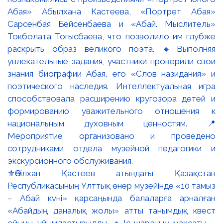
⚜️Әбілхан Қастеев атындағы Қазақстан
Республикасының Ұлттық өнер музейінде «10 тамыз
– Абай күні» қарсаңында балаларға арналған
«Абайдың даналық жолы» атты танымдық квест
ойыны ұйымдастырылды. 🔹Іс-шараның мақсаты –