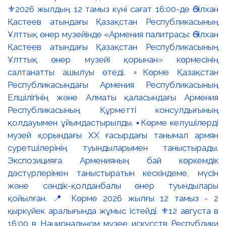
⚜️2026 жылдың 12 тамыз күні сағат 16:00-де Әбілхан
Қастеев атындағы Қазақстан Республикасының
Ұлттық өнер музейінде «Армения палитрасы: Әбілхан
Қастеев атындағы Қазақстан Республикасының
Ұлттық өнер музейі қорынан» көрмесінің
салтанатты ашылуы өтеді. ▫️Көрме Қазақстан
Республикасындағы Армения Республикасының
Елшілігінің және Алматы қаласындағы Армения
Республикасының Құрметті консулдығының
қолдауымен ұйымдастырылды. ▪️Көрме келушілерді
музей қорындағы ХХ ғасырдағы танымал армян
суретшілерінің туындыларымен таныстырады.
Экспозицияға Арменияның бай көркемдік
дәстүрлерімен таныстыратын кескіндеме, мүсін
және сәндік-қолданбалы өнер туындылары
қойылған. 📍 Көрме 2026 жылғы 12 тамыз - 2
қыркүйек аралығында жұмыс істейді. ⚜️12 августа в
16:00 в Национальном музее искусств Республики