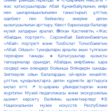
жас қатысушыларды Абай Құнанбайұлының өмірі
мен шығармашылығымен таныстырып, ұлттық
әдебиет пен бейнелеу өнеріне деген
қызығушылығын арттыру. Квест барысында балалар
музей залдарын аралап, Әбілхан Қастеевтің «Жас
Абайдың портреті», Сәрсенбай Бейсенбаевтың
«Абай» портреті және Тоқболат Тоғысбаевтың
«Абай. Ойшыл» туындылары арқылы ақын тұлғасын
тереңірек таныды. 🔸Қатысушылар қызықты
тапсырмалар орындап, Абайдың өмірбаяны, қара
сөздері мен өлеңдері бойынша білімдерін сынады.
Зияткерлік ойын балалардың ой-өрісін кеңейтіп,
ұлттық құндылықтарға деген құрметін арттыруға
ықпал етті. 📌Іс-шараны ұйымдастырған және
жүргізген: Музей педагогикасы және экскурсиялық
қызмет көрсету бөлімінің қызметкерлері ⚜️В
Национальном музее искусств Республики