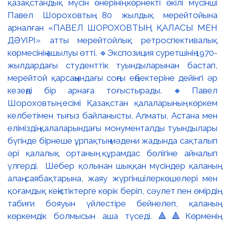
қазақстандық мүсін өнерінің көрнекті өкілі мүсінші
Павел Шороховтың 80 жылдық мерейтойына
арналған «ПАВЕЛ ШОРОХОВТЫҢ ҚАЛАСЫ МЕН
ДӘУІРІ» атты мерейтойлық ретроспективалық
көрмесінің ашылуы өтті. 🔹Экспозиция суретшінің 1970-
жылдардағы студенттік туындыларынан бастап,
мерейтой қарсаңындағы соңғы еңбектеріне дейінгі әр
кезеңді бір арнаға тоғыстырады. 🔸Павел
Шороховтың есімі Қазақстан қалаларының көркем
келбетімен тығыз байланысты, Алматы, Астана мен
еліміздің қалаларындағы монументалды туындылары
бүгінде бірнеше ұрпақтың мәдени жадында сақталып
әрі қалалық ортаның құрамдас бөлігіне айналып
үлгерді. Шебер қолынан шыққан мүсіндер қаланың
алаң-саябақтарына, жаяу жүргіншілеркөшелері мен
қоғамдық кеңістіктерге көрік беріп, сәулет пен өмірдің
табиғи бояуын үйлестіре бейнелеп, қаланың
көркемдік болмысын аша түседі. 🔺🔺Көрменің