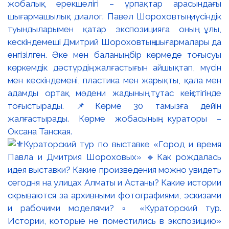
жобалық ерекшелігі – ұрпақтар арасындағы
шығармашылық диалог. Павел Шороховтың мүсіндік
туындыларымен қатар экспозицияға оның ұлы,
кескіндемеші Дмитрий Шороховтың шығармалары да
енгізілген. Әке мен баланың бір көрмеде тоғысуы
көркемдік дәстүрдің жалғастығын айшықтап, мүсін
мен кескіндемені, пластика мен жарықты, қала мен
адамды ортақ мәдени жадының тұтас кеңістігінде
тоғыстырады. 📌Көрме 30 тамызға дейін
жалғастырады. Көрме жобасының кураторы –
Оксана Танская.