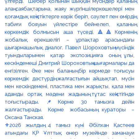
⚜️2026 жылдың 4 тамыз күні Әбілхан Қастеев
атындағы ҚР Ұлттық өнер музейінде заманауи