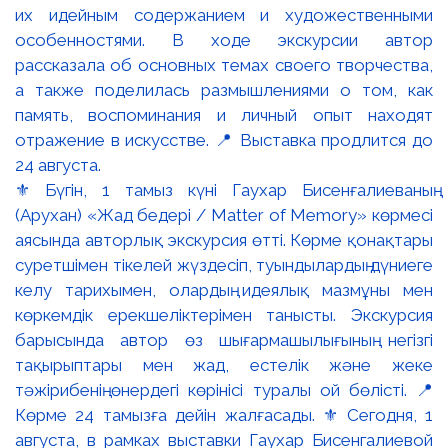
⚜️ Бүгін, 1 тамыз күні Гаухар Бисенғалиеваның
(Арухан) «Жад бедері / Matter of Memory» көрмесі
аясында авторлық экскурсия өтті. Көрме қонақтары
суретшімен тікелей жүздесіп, туындылардың дүниеге
келу тарихымен, олардың идеялық мазмұны мен
көркемдік ерекшеліктерімен танысты. Экскурсия
барысында автор өз шығармашылығының негізгі
тақырыптары мен жад, естелік және жеке
тәжірибенің өнердегі көрінісі туралы ой бөлісті. 📍
Көрме 24 тамызға дейін жалғасады. ⚜️ Сегодня, 1
августа, в рамках выставки Гаухар Бисенгалиевой