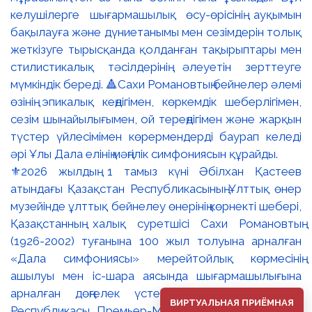
⚜️2026 жылдың 1 тамыз күні Әбілхан Қастеев
атындағы Қазақстан Республикасының Ұлттық өнер
музейінде ұлттық бейнелеу өнерінің көрнекті шебері,
Қазақстанның халық суретшісі Сахи Романовтың
(1926-2002) туғанына 100 жыл толуына арналған
«Дала симфониясы» мерейтойлық көрмесінің
ашылуы мен іс-шара аясында шығармашылығына
арналған дөңгелек үстел өтті. 🔹Қазақстан
ВИРТУАЛЬНАЯ ПРИЁМНАЯ
Республикасы Премьер-Министрінің орынбасары –