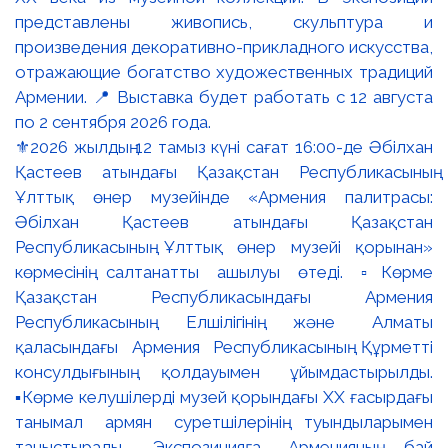
⚜️2026 жылдың 12 тамыз күні сағат 16:00-де Әбілхан
Қастеев атындағы Қазақстан Республикасының
Ұлттық өнер музейінде «Армения палитрасы:
Әбілхан Қастеев атындағы Қазақстан
Республикасының Ұлттық өнер музейі қорынан»
көрмесінің салтанатты ашылуы өтеді. ▫️Көрме
Қазақстан Республикасындағы Армения
Республикасының Елшілігінің және Алматы
қаласындағы Армения Республикасының Құрметті
консулдығының қолдауымен ұйымдастырылды.
▪️Көрме келушілерді музей қорындағы ХХ ғасырдағы
танымал армян суретшілерінің туындыларымен
таныстырады. Экспозицияға Арменияның бай