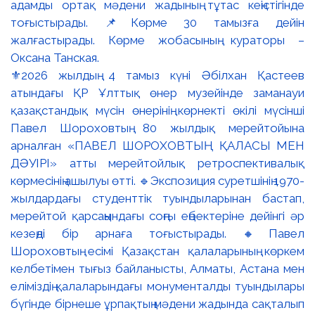
⚜️2026 жылдың 4 тамыз күні Әбілхан Қастеев
атындағы ҚР Ұлттық өнер музейінде заманауи
қазақстандық мүсін өнерінің көрнекті өкілі мүсінші
Павел Шороховтың 80 жылдық мерейтойына
арналған «ПАВЕЛ ШОРОХОВТЫҢ ҚАЛАСЫ МЕН
ДӘУІРІ» атты мерейтойлық ретроспективалық
көрмесінің ашылуы өтті. 🔹Экспозиция суретшінің 1970-
жылдардағы студенттік туындыларынан бастап,
мерейтой қарсаңындағы соңғы еңбектеріне дейінгі әр
кезеңді бір арнаға тоғыстырады. 🔸Павел
Шороховтың есімі Қазақстан қалаларының көркем
келбетімен тығыз байланысты, Алматы, Астана мен
еліміздің қалаларындағы монументалды туындылары
бүгінде бірнеше ұрпақтың мәдени жадында сақталып