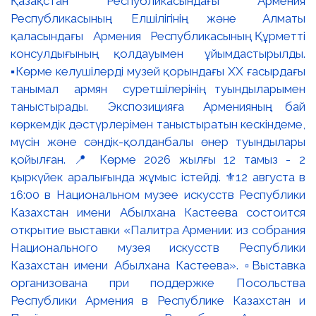
Қазақстан Республикасындағы Армения
Республикасының Елшілігінің және Алматы
қаласындағы Армения Республикасының Құрметті
консулдығының қолдауымен ұйымдастырылды.
▪️Көрме келушілерді музей қорындағы ХХ ғасырдағы
танымал армян суретшілерінің туындыларымен
таныстырады. Экспозицияға Арменияның бай
көркемдік дәстүрлерімен таныстыратын кескіндеме,
мүсін және сәндік-қолданбалы өнер туындылары
қойылған. 📍 Көрме 2026 жылғы 12 тамыз - 2
қыркүйек аралығында жұмыс істейді. ⚜️12 августа в
16:00 в Национальном музее искусств Республики
Казахстан имени Абылхана Кастеева состоится
открытие выставки «Палитра Армении: из собрания
Национального музея искусств Республики
Казахстан имени Абылхана Кастеева». ▫️Выставка
организована при поддержке Посольства
Республики Армения в Республике Казахстан и