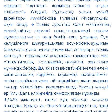
⚜️2026 жылдың 1 тамыз күні Әбілхан Қастеев
атындағы Қазақстан Республикасының Ұлттық өнер
музейінде ұлттық бейнелеу өнерінің көрнекті шебері,