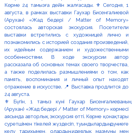
⚜️ Бүгін, 1 тамыз күні Гаухар Бисенғалиеваның
(Арухан) «Жад бедері / Matter of Memory» көрмесі
аясында авторлық экскурсия өтті. Көрме қонақтары
суретшімен тікелей жүздесіп, туындылардың дүниеге
келу тарихымен, олардың идеялық мазмұны мен