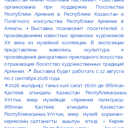
⚜️2026 жылдың 12 тамыз күні сағат 16:00-де Әбілхан
Қастеев атындағы Қазақстан Республикасының
Ұлттық өнер музейінде «Армения палитрасы:
Әбілхан Қастеев атындағы Қазақстан
Республикасының Ұлттық өнер музейі қорынан»
көрмесінің салтанатты ашылуы өтеді. ▫️Көрме