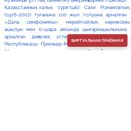
Қазақстанның халық суретшісі Сахи Романовтың
(1926-2002) туғанына 100 жыл толуына арналған
«Дала симфониясы» мерейтойлық көрмесінің
ашылуы мен іс-шара аясында шығармашылығына
арналған дөңгелек үстел өтті. 🔹Қазақстан
ВИРТУАЛЬНАЯ ПРИЁМНАЯ
Республикасы Премьер-Министрінің орынбасары –
Мәдениет және ақпарат министрі Аида Ғалымқызы
Балаева Сахи Романовтың туғанына 100 жыл
толуына арналған «Дала симфониясы»
мерейтойлық көрмесінің ашылуына орай құттықтау
хатын жолдады. Құттықтау хатында Сахи
Романовтың қазақ бейнелеу өнерінде ұлттық
кескіндеме мен графиканың дамуына зор үлес қосқан
дара суретші екенін атап өтті. Сонымен қатар
көрменің суретшінің бай шығармашылық мұрасын
жаңаша зерделеп, кейінгі ұрпаққа насихаттаудағы
маңызына тоқталып, көрменің табысты өтуіне