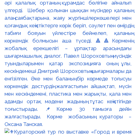
әрі қалалық ортаның құрамдас бөлігіне айналып
үлгерді. Шебер қолынан шыққан мүсіндер қаланың
алаң-саябақтарына, жаяу жүргіншілеркөшелері мен
қоғамдық кеңістіктерге көрік беріп, сәулет пен өмірдің
табиғи бояуын үйлестіре бейнелеп, қаланың
көркемдік болмысын аша түседі. 🔺🔺Көрменің
жобалық ерекшелігі – ұрпақтар арасындағы
шығармашылық диалог. Павел Шороховтың мүсіндік
туындыларымен қатар экспозицияға оның ұлы,
кескіндемеші Дмитрий Шороховтың шығармалары да
енгізілген. Әке мен баланың бір көрмеде тоғысуы
көркемдік дәстүрдің жалғастығын айшықтап, мүсін
мен кескіндемені, пластика мен жарықты, қала мен
адамды ортақ мәдени жадының тұтас кеңістігінде
тоғыстырады. 📌Көрме 30 тамызға дейін
жалғастырады. Көрме жобасының кураторы –
Оксана Танская.