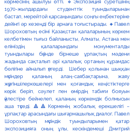
көрмесінің ашылуы өтті. 🔹Экспозиция суретшінің
1970-жылдардағы студенттік туындыларынан
бастап, мерейтой қарсаңындағы соңғы еңбектеріне
дейінгі әр кезеңді бір арнаға тоғыстырады. 🔸Павел
Шороховтың есімі Қазақстан қалаларының көркем
келбетімен тығыз байланысты, Алматы, Астана мен
еліміздің қалаларындағы монументалды
туындылары бүгінде бірнеше ұрпақтың мәдени
жадында сақталып әрі қалалық ортаның құрамдас
бөлігіне айналып үлгерді. Шебер қолынан шыққан
мүсіндер қаланың алаң-саябақтарына, жаяу
жүргіншілеркөшелері мен қоғамдық кеңістіктерге
көрік беріп, сәулет пен өмірдің табиғи бояуын
үйлестіре бейнелеп, қаланың көркемдік болмысын
аша түседі. 🔺🔺Көрменің жобалық ерекшелігі –
ұрпақтар арасындағы шығармашылық диалог. Павел
Шороховтың мүсіндік туындыларымен қатар
экспозицияға оның ұлы, кескіндемеші Дмитрий