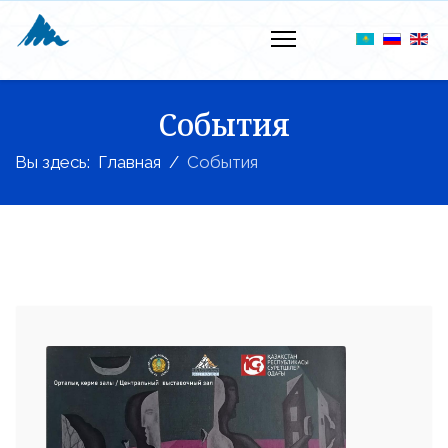
События
Вы здесь:
Главная
События