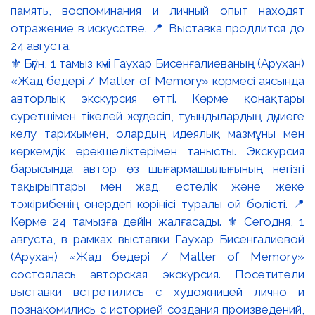
⚜️ Бүгін, 1 тамыз күні Гаухар Бисенғалиеваның (Арухан)
«Жад бедері / Matter of Memory» көрмесі аясында
авторлық экскурсия өтті. Көрме қонақтары
суретшімен тікелей жүздесіп, туындылардың дүниеге
келу тарихымен, олардың идеялық мазмұны мен
көркемдік ерекшеліктерімен танысты. Экскурсия
барысында автор өз шығармашылығының негізгі
тақырыптары мен жад, естелік және жеке
тәжірибенің өнердегі көрінісі туралы ой бөлісті. 📍
Көрме 24 тамызға дейін жалғасады. ⚜️ Сегодня, 1
августа, в рамках выставки Гаухар Бисенгалиевой
(Арухан) «Жад бедері / Matter of Memory»
состоялась авторская экскурсия. Посетители
выставки встретились с художницей лично и
познакомились с историей создания произведений,