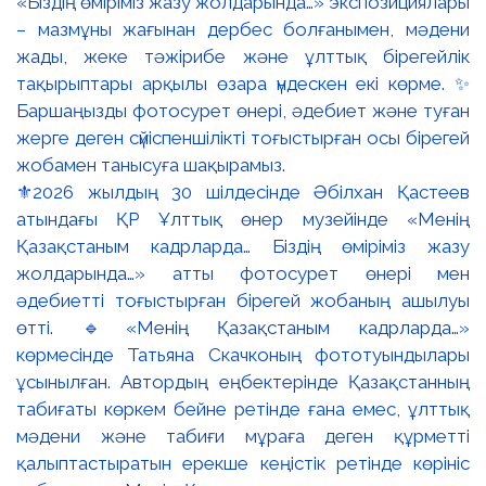
⚜️2026 жылдың 30 шілдесінде Әбілхан Қастеев
атындағы ҚР Ұлттық өнер музейінде «Менің
Қазақстаным кадрларда… Біздің өміріміз жазу
жолдарында…» атты фотосурет өнері мен
әдебиетті тоғыстырған бірегей жобаның ашылуы
өтті. 🔹«Менің Қазақстаным кадрларда…»
көрмесінде Татьяна Скачконың фототуындылары
ұсынылған. Автордың еңбектерінде Қазақстанның
табиғаты көркем бейне ретінде ғана емес, ұлттық
мәдени және табиғи мұраға деген құрметті
қалыптастыратын ерекше кеңістік ретінде көрініс