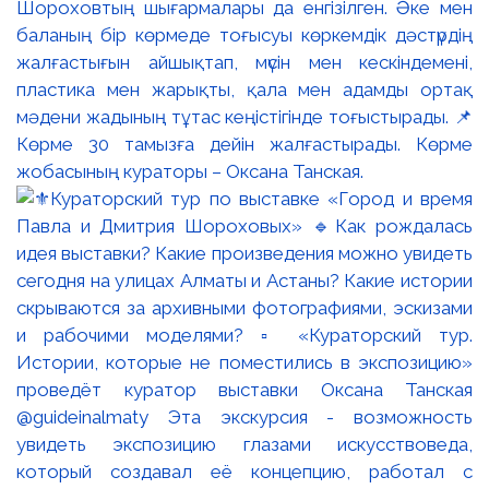
Шороховтың шығармалары да енгізілген. Әке мен
баланың бір көрмеде тоғысуы көркемдік дәстүрдің
жалғастығын айшықтап, мүсін мен кескіндемені,
пластика мен жарықты, қала мен адамды ортақ
мәдени жадының тұтас кеңістігінде тоғыстырады. 📌
Көрме 30 тамызға дейін жалғастырады. Көрме
жобасының кураторы – Оксана Танская.