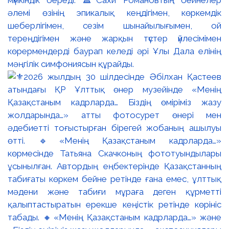
мүмкіндік береді. 🔺Сахи Романовтың бейнелер
әлемі өзінің эпикалық кеңдігімен, көркемдік
шеберлігімен, сезім шынайылығымен, ой
тереңдігімен және жарқын түстер үйлесімімен
көрермендерді баурап келеді әрі Ұлы Дала елінің
мәңгілік симфониясын құрайды.