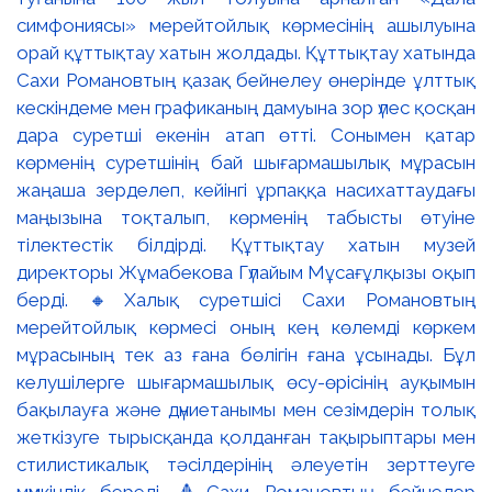
симфониясы» мерейтойлық көрмесінің ашылуына
орай құттықтау хатын жолдады. Құттықтау хатында
Сахи Романовтың қазақ бейнелеу өнерінде ұлттық
кескіндеме мен графиканың дамуына зор үлес қосқан
дара суретші екенін атап өтті. Сонымен қатар
көрменің суретшінің бай шығармашылық мұрасын
жаңаша зерделеп, кейінгі ұрпаққа насихаттаудағы
маңызына тоқталып, көрменің табысты өтуіне
тілектестік білдірді. Құттықтау хатын музей
директоры Жұмабекова Гүлайым Мұсағұлқызы оқып
берді. 🔸Халық суретшісі Сахи Романовтың
мерейтойлық көрмесі оның кең көлемді көркем
мұрасының тек аз ғана бөлігін ғана ұсынады. Бұл
келушілерге шығармашылық өсу-өрісінің ауқымын
бақылауға және дүниетанымы мен сезімдерін толық
жеткізуге тырысқанда қолданған тақырыптары мен
стилистикалық тәсілдерінің әлеуетін зерттеуге