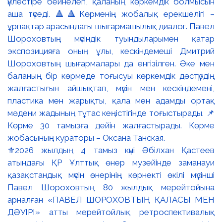
⚜️2026 жылдың 4 тамыз күні Әбілхан Қастеев
атындағы ҚР Ұлттық өнер музейінде заманауи
қазақстандық мүсін өнерінің көрнекті өкілі мүсінші
Павел Шороховтың 80 жылдық мерейтойына
арналған «ПАВЕЛ ШОРОХОВТЫҢ ҚАЛАСЫ МЕН
ДӘУІРІ» атты мерейтойлық ретроспективалық