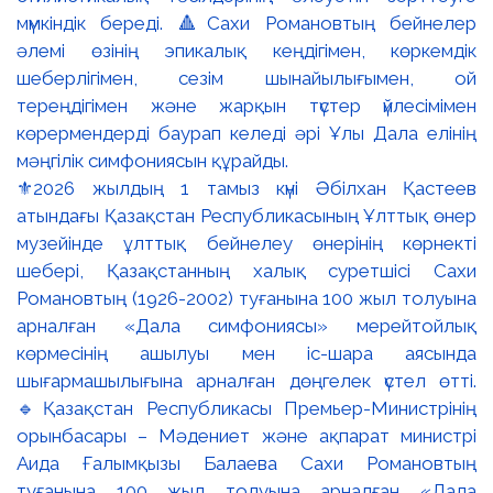
⚜️2026 жылдың 1 тамыз күні Әбілхан Қастеев
атындағы Қазақстан Республикасының Ұлттық өнер
музейінде ұлттық бейнелеу өнерінің көрнекті
шебері, Қазақстанның халық суретшісі Сахи
Романовтың (1926-2002) туғанына 100 жыл толуына
арналған «Дала симфониясы» мерейтойлық
көрмесінің ашылуы мен іс-шара аясында
шығармашылығына арналған дөңгелек үстел өтті.
🔹Қазақстан Республикасы Премьер-Министрінің
орынбасары – Мәдениет және ақпарат министрі
Аида Ғалымқызы Балаева Сахи Романовтың
туғанына 100 жыл толуына арналған «Дала