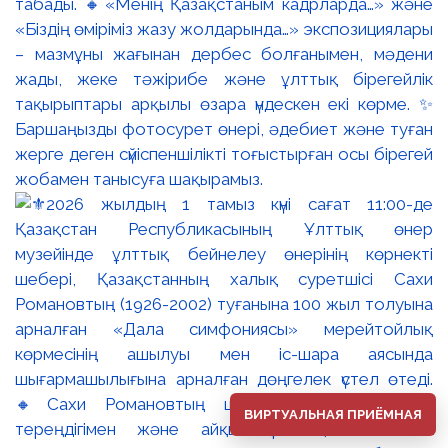
табады. 🔸«Менің Қазақстаным кадрларда…» және
«Біздің өміріміз жазу жолдарында…» экспозициялары
– мазмұны жағынан дербес болғанымен, мәдени
жады, жеке тәжірибе және ұлттық бірегейлік
тақырыптары арқылы өзара үндескен екі көрме. ✨
Баршаңызды фотосурет өнері, әдебиет және туған
жерге деген сүйіспеншілікті тоғыстырған осы бірегей
жобамен танысуға шақырамыз.
ВИРТУАЛЬНАЯ ПРИЁМНАЯ