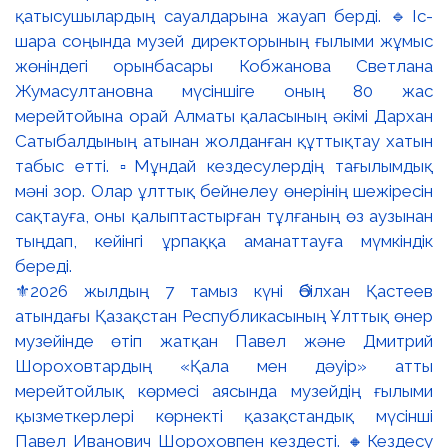
⚜️2026 жылдың 7 тамыз күні Әбілхан Қастеев
атындағы Қазақстан Республикасының Ұлттық өнер
музейінде өтіп жатқан Павел және Дмитрий
Шороховтардың «Қала мен дәуір» атты
мерейтойлық көрмесі аясында музейдің ғылыми
қызметкерлері көрнекті қазақстандық мүсінші
Павел Иванович Шороховпен кездесті. 🔸Кездесу