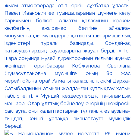
жылы атмосферада өтіп, еркін сұхбатқа ұласты.
Павел Иванович өз туындыларының дүниеге келу
тарихымен бөлісіп, Алматы қаласының көркем
келбетінің ажырамас бөлігіне айналған
монументалды мүсіндерге қатысты шығармашылық
ізденістері туралы баяндады. Сондай-ақ
қатысушылардың сауалдарына жауап берді. 🔹Іс-
шара соңында музей директорының ғылыми жұмыс
жөніндегі орынбасары Кобжанова Светлана
Жумасултановна мүсіншіге оның 80 жас
мерейтойына орай Алматы қаласының әкімі Дархан
Сатыбалдының атынан жолданған құттықтау хатын
табыс етті. ▫️Мұндай кездесулердің тағылымдық
мәні зор. Олар ұлттық бейнелеу өнерінің шежіресін
сақтауға, оны қалыптастырған тұлғаның өз аузынан
тыңдап, кейінгі ұрпаққа аманаттауға мүмкіндік
береді.