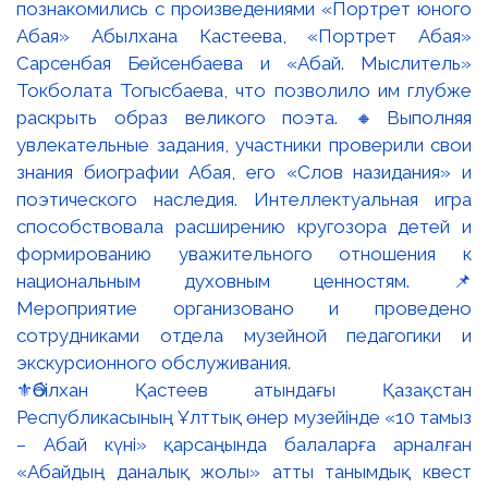
⚜️Әбілхан Қастеев атындағы Қазақстан
Республикасының Ұлттық өнер музейінде «10 тамыз
– Абай күні» қарсаңында балаларға арналған
«Абайдың даналық жолы» атты танымдық квест