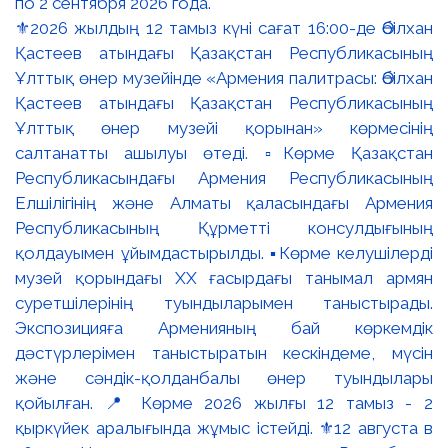
⚜️2026 жылдың 12 тамыз күні сағат 16:00-де Әбілхан
Қастеев атындағы Қазақстан Республикасының
Ұлттық өнер музейінде «Армения палитрасы: Әбілхан
Қастеев атындағы Қазақстан Республикасының
Ұлттық өнер музейі қорынан» көрмесінің
салтанатты ашылуы өтеді. ▫️Көрме Қазақстан
Республикасындағы Армения Республикасының
Елшілігінің және Алматы қаласындағы Армения
Республикасының Құрметті консулдығының
қолдауымен ұйымдастырылды. ▪️Көрме келушілерді
музей қорындағы ХХ ғасырдағы танымал армян
суретшілерінің туындыларымен таныстырады.
Экспозицияға Арменияның бай көркемдік
дәстүрлерімен таныстыратын кескіндеме, мүсін
және сәндік-қолданбалы өнер туындылары
қойылған. 📍 Көрме 2026 жылғы 12 тамыз - 2
қыркүйек аралығында жұмыс істейді. ⚜️12 августа в