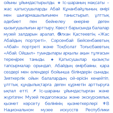
ойыны ұйымдастырылды. 🔹Іс-шараның мақсаты –
жас қатысушыларды Абай Құнанбайұлының өмірі
мен шығармашылығымен таныстырып, ұлттық
әдебиет пен бейнелеу өнеріне деген
қызығушылығын арттыру. Квест барысында балалар
музей залдарын аралап, Әбілхан Қастеевтің «Жас
Абайдың портреті», Сәрсенбай Бейсенбаевтың
«Абай» портреті және Тоқболат Тоғысбаевтың
«Абай. Ойшыл» туындылары арқылы ақын тұлғасын
тереңірек таныды. 🔸Қатысушылар қызықты
тапсырмалар орындап, Абайдың өмірбаяны, қара
сөздері мен өлеңдері бойынша білімдерін сынады.
Зияткерлік ойын балалардың ой-өрісін кеңейтіп,
ұлттық құндылықтарға деген құрметін арттыруға
ықпал етті. 📌Іс-шараны ұйымдастырған және
жүргізген: Музей педагогикасы және экскурсиялық
қызмет көрсету бөлімінің қызметкерлері ⚜️В
Национальном музее искусств Республики