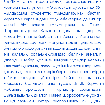
ДӘУІРІ» атты мерейтойлық ретроспективалық
көрмесінің ашылуы өтті. 🔹Экспозиция суретшінің 1970-
жылдардағы студенттік туындыларынан бастап,
мерейтой қарсаңындағы соңғы еңбектеріне дейінгі әр
кезеңді бір арнаға тоғыстырады. 🔸Павел
Шороховтың есімі Қазақстан қалаларының көркем
келбетімен тығыз байланысты, Алматы, Астана мен
еліміздің қалаларындағы монументалды туындылары
бүгінде бірнеше ұрпақтың мәдени жадында сақталып
әрі қалалық ортаның құрамдас бөлігіне айналып
үлгерді. Шебер қолынан шыққан мүсіндер қаланың
алаң-саябақтарына, жаяу жүргіншілеркөшелері мен
қоғамдық кеңістіктерге көрік беріп, сәулет пен өмірдің
табиғи бояуын үйлестіре бейнелеп, қаланың
көркемдік болмысын аша түседі. 🔺🔺Көрменің
жобалық ерекшелігі – ұрпақтар арасындағы
шығармашылық диалог. Павел Шороховтың мүсіндік
туындыларымен қатар экспозицияға оның ұлы,