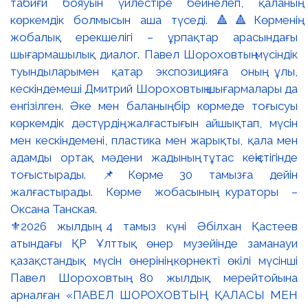
⚜️2026 жылдың 4 тамыз күні Әбілхан Қастеев
атындағы ҚР Ұлттық өнер музейінде заманауи
қазақстандық мүсін өнерінің көрнекті өкілі мүсінші
Павел Шороховтың 80 жылдық мерейтойына
арналған «ПАВЕЛ ШОРОХОВТЫҢ ҚАЛАСЫ МЕН