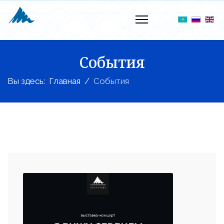
События
Вы здесь:
Главная
События