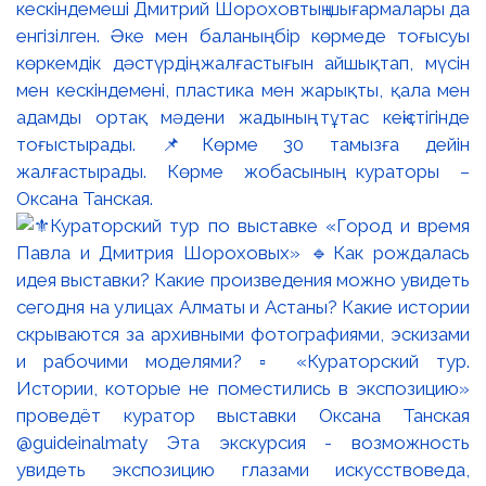
кескіндемеші Дмитрий Шороховтың шығармалары да
енгізілген. Әке мен баланың бір көрмеде тоғысуы
көркемдік дәстүрдің жалғастығын айшықтап, мүсін
мен кескіндемені, пластика мен жарықты, қала мен
адамды ортақ мәдени жадының тұтас кеңістігінде
тоғыстырады. 📌Көрме 30 тамызға дейін
жалғастырады. Көрме жобасының кураторы –
Оксана Танская.