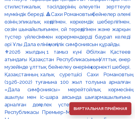
⚜️2026 жылдың 1 тамыз күні Әбілхан Қастеев
атындағы Қазақстан Республикасының Ұлттық өнер
музейінде ұлттық бейнелеу өнерінің көрнекті шебері,
Қазақстанның халық суретшісі Сахи Романовтың
(1926-2002) туғанына 100 жыл толуына арналған
«Дала симфониясы» мерейтойлық көрмесінің
ашылуы мен іс-шара аясында шығармашылығына
арналған дөңгелек үстел өтті. 🔹Қазақстан
ВИРТУАЛЬНАЯ ПРИЁМНАЯ
Республикасы Премьер-Министрінің орынбасары –
Мәдениет және ақпарат министрі Аида Ғалымқызы
Балаева Сахи Романовтың туғанына 100 жыл
толуына арналған «Дала симфониясы»