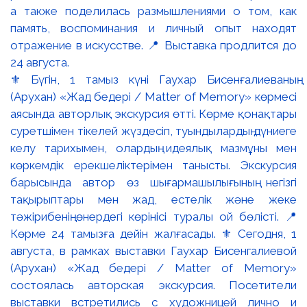
⚜️ Бүгін, 1 тамыз күні Гаухар Бисенғалиеваның
(Арухан) «Жад бедері / Matter of Memory» көрмесі
аясында авторлық экскурсия өтті. Көрме қонақтары
суретшімен тікелей жүздесіп, туындылардың дүниеге
келу тарихымен, олардың идеялық мазмұны мен
көркемдік ерекшеліктерімен танысты. Экскурсия
барысында автор өз шығармашылығының негізгі
тақырыптары мен жад, естелік және жеке
тәжірибенің өнердегі көрінісі туралы ой бөлісті. 📍
Көрме 24 тамызға дейін жалғасады. ⚜️ Сегодня, 1
августа, в рамках выставки Гаухар Бисенгалиевой
(Арухан) «Жад бедері / Matter of Memory»
состоялась авторская экскурсия. Посетители
выставки встретились с художницей лично и