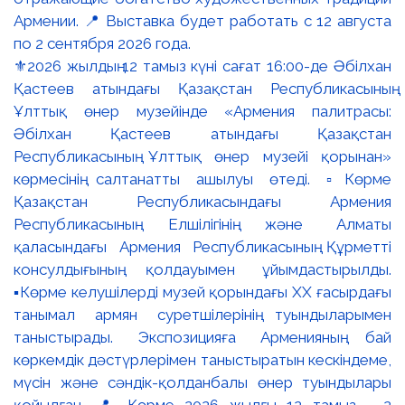
⚜️2026 жылдың 12 тамыз күні сағат 16:00-де Әбілхан
Қастеев атындағы Қазақстан Республикасының
Ұлттық өнер музейінде «Армения палитрасы:
Әбілхан Қастеев атындағы Қазақстан
Республикасының Ұлттық өнер музейі қорынан»
көрмесінің салтанатты ашылуы өтеді. ▫️Көрме
Қазақстан Республикасындағы Армения
Республикасының Елшілігінің және Алматы
қаласындағы Армения Республикасының Құрметті
консулдығының қолдауымен ұйымдастырылды.
▪️Көрме келушілерді музей қорындағы ХХ ғасырдағы
танымал армян суретшілерінің туындыларымен
таныстырады. Экспозицияға Арменияның бай
көркемдік дәстүрлерімен таныстыратын кескіндеме,
мүсін және сәндік-қолданбалы өнер туындылары
қойылған. 📍 Көрме 2026 жылғы 12 тамыз - 2