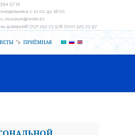
 394 57 15
онедельника с 10:00 до 18:00
ev_museum@nmirk.kz
 доверияㅤ8 (717) 252 23 97ㅤㅤ8 (700) 525 23 97
ВЕТЫ
ПРИЁМНАЯ
">
РСОНАЛЬНОЙ