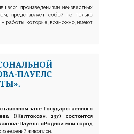
ившаяся произведениями неизвестных
вом, представляет собой не только
н – работы, которые, возможно, имеют
РСОНАЛЬНОЙ
ОВА-ПАУЕЛС
ТЫ».
выставочном зале
Государственного
еева
(Желтоксан, 137) состоится
какова-Пауелс «Родной мой город
оизведений живописи.