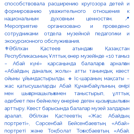
⚜️Әбілхан Қастеев атындағы Қазақстан
Республикасының Ұлттық өнер музейінде «10 тамыз
– Абай күні» қарсаңында балаларға арналған
«Абайдың даналық жолы» атты танымдық квест
ойыны ұйымдастырылды. 🔹Іс-шараның мақсаты –
жас қатысушыларды Абай Құнанбайұлының өмірі
мен шығармашылығымен таныстырып, ұлттық
әдебиет пен бейнелеу өнеріне деген қызығушылығын
арттыру. Квест барысында балалар музей залдарын
аралап, Әбілхан Қастеевтің «Жас Абайдың
портреті», Сәрсенбай Бейсенбаевтың «Абай»
портреті және Тоқболат Тоғысбаевтың «Абай.