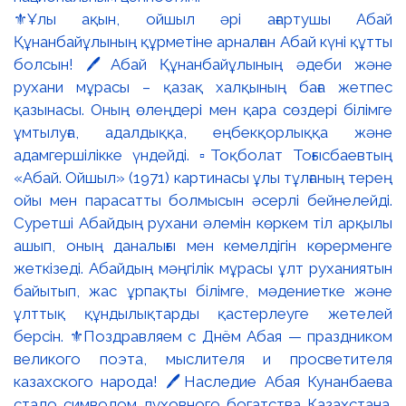
⚜️Ұлы ақын, ойшыл әрі ағартушы Абай
Құнанбайұлының құрметіне арналған Абай күні құтты
болсын! 🖊️Абай Құнанбайұлының әдеби және
рухани мұрасы – қазақ халқының баға жетпес
қазынасы. Оның өлеңдері мен қара сөздері білімге
ұмтылуға, адалдыққа, еңбекқорлыққа және
адамгершілікке үндейді. ▫️Тоқболат Тоғысбаевтың
«Абай. Ойшыл» (1971) картинасы ұлы тұлғаның терең
ойы мен парасатты болмысын әсерлі бейнелейді.
Суретші Абайдың рухани әлемін көркем тіл арқылы
ашып, оның даналығы мен кемелдігін көрерменге
жеткізеді. Абайдың мәңгілік мұрасы ұлт руханиятын
байытып, жас ұрпақты білімге, мәдениетке және
ұлттық құндылықтарды қастерлеуге жетелей
берсін. ⚜️Поздравляем с Днём Абая — праздником
великого поэта, мыслителя и просветителя
казахского народа! 🖊️Наследие Абая Кунанбаева
стало символом духовного богатства Казахстана.