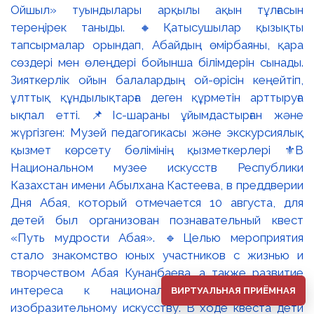
Ойшыл» туындылары арқылы ақын тұлғасын
тереңірек таныды. 🔸Қатысушылар қызықты
тапсырмалар орындап, Абайдың өмірбаяны, қара
сөздері мен өлеңдері бойынша білімдерін сынады.
Зияткерлік ойын балалардың ой-өрісін кеңейтіп,
ұлттық құндылықтарға деген құрметін арттыруға
ықпал етті. 📌Іс-шараны ұйымдастырған және
жүргізген: Музей педагогикасы және экскурсиялық
қызмет көрсету бөлімінің қызметкерлері ⚜️В
Национальном музее искусств Республики
Казахстан имени Абылхана Кастеева, в преддверии
Дня Абая, который отмечается 10 августа, для
детей был организован познавательный квест
«Путь мудрости Абая». 🔹Целью мероприятия
стало знакомство юных участников с жизнью и
творчеством Абая Кунанбаева, а также развитие
интереса к национальной литературе и
ВИРТУАЛЬНАЯ ПРИЁМНАЯ
изобразительному искусству. В ходе квеста дети