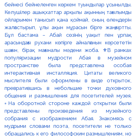
бейнесі бейнеленген көркем туындылар ұсынылды.
Келушілер ашықхаттар арқылы ақынның тағылымды
ойларымен танысып қана қоймай, оның өлеңдерін
жалғастырып, ұлы ақын мұрасын бірге жаңғыртты.
Бұл бастама – Абай сөзінің уақыт пен ұрпақ
арасындағы рухани көпірге айналғанын көрсететін
шағын, бірақ мағыналы мәдени жоба. ⚜️В рамках
популяризации мудрости Абая в музейном
пространстве была представлена особая
интерактивная инсталляция. Цитаты великого
мыслителя были оформлены в виде открыток,
превратившись в небольшие точки духовного
общения и размышления для посетителей музея.
▫️На оборотной стороне каждой открытки были
представлены произведения из музейного
собрания с изображением Абая. Знакомясь с
мудрыми словами поэта, посетители не только
обращались к его философским размышлениям, но