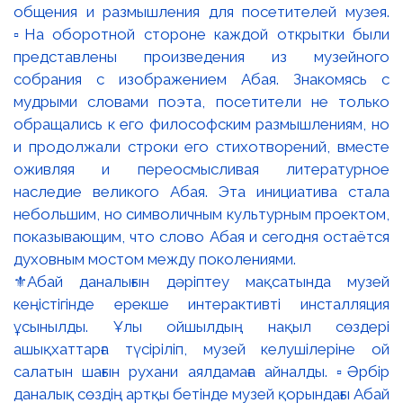
⚜️Абай даналығын дәріптеу мақсатында музей
кеңістігінде ерекше интерактивті инсталляция
ұсынылды. Ұлы ойшылдың нақыл сөздері
ашықхаттарға түсіріліп, музей келушілеріне ой
салатын шағын рухани аялдамаға айналды. ▫️Әрбір
даналық сөздің артқы бетінде музей қорындағы Абай