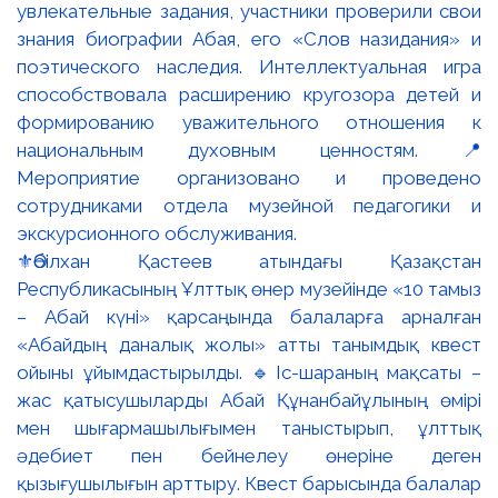
⚜️Әбілхан Қастеев атындағы Қазақстан
Республикасының Ұлттық өнер музейінде «10 тамыз
– Абай күні» қарсаңында балаларға арналған
«Абайдың даналық жолы» атты танымдық квест
ойыны ұйымдастырылды. 🔹Іс-шараның мақсаты –
жас қатысушыларды Абай Құнанбайұлының өмірі
мен шығармашылығымен таныстырып, ұлттық
әдебиет пен бейнелеу өнеріне деген
қызығушылығын арттыру. Квест барысында балалар