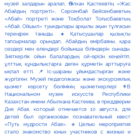
музей залдарын аралап, Әбілхан Қастеевтің «Жас
Абайдың портреті», Сәрсенбай Бейсенбаевтың
«Абай» портреті және Тоқболат Тоғысбаевтың
«Абай. Ойшыл» туындылары арқылы ақын тұлғасын
тереңірек таныды. 🔸Қатысушылар қызықты
тапсырмалар орындап, Абайдың өмірбаяны, қара
сөздері мен өлеңдері бойынша білімдерін сынады.
Зияткерлік ойын балалардың ой-өрісін кеңейтіп,
ұлттық құндылықтарға деген құрметін арттыруға
ықпал етті. 📌Іс-шараны ұйымдастырған және
жүргізген: Музей педагогикасы және экскурсиялық
қызмет көрсету бөлімінің қызметкерлері ⚜️В
Национальном музее искусств Республики
Казахстан имени Абылхана Кастеева, в преддверии
Дня Абая, который отмечается 10 августа, для
детей был организован познавательный квест
«Путь мудрости Абая». 🔹Целью мероприятия
стало знакомство юных участников с жизнью и