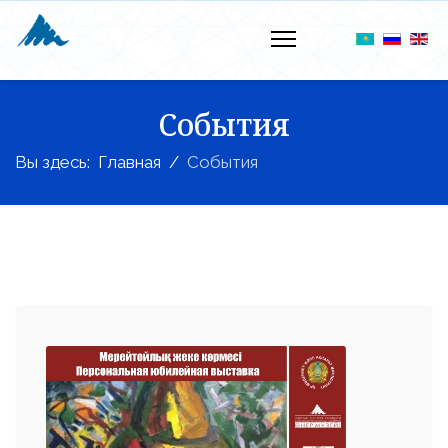
События
Вы здесь:
Главная
События