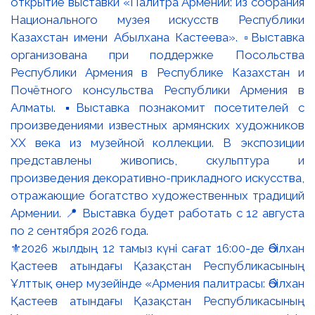
⚜️2026 жылдың 12 тамыз күні сағат 16:00-де Әбілхан
Қастеев атындағы Қазақстан Республикасының
Ұлттық өнер музейінде «Армения палитрасы: Әбілхан
Қастеев атындағы Қазақстан Республикасының