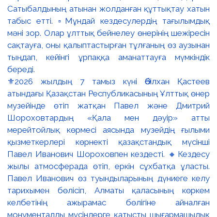
⚜️2026 жылдың 7 тамыз күні Әбілхан Қастеев
атындағы Қазақстан Республикасының Ұлттық өнер
музейінде өтіп жатқан Павел және Дмитрий
Шороховтардың «Қала мен дәуір» атты
мерейтойлық көрмесі аясында музейдің ғылыми
қызметкерлері көрнекті қазақстандық мүсінші
Павел Иванович Шороховпен кездесті. 🔸Кездесу
жылы атмосферада өтіп, еркін сұхбатқа ұласты.
Павел Иванович өз туындыларының дүниеге келу
тарихымен бөлісіп, Алматы қаласының көркем
келбетінің ажырамас бөлігіне айналған
монументалды мүсіндерге қатысты шығармашылық