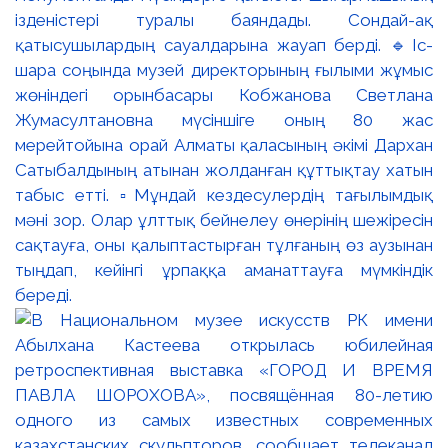
ізденістері туралы баяндады. Сондай-ақ
қатысушылардың сауалдарына жауап берді. 🔹Іс-
шара соңында музей директорының ғылыми жұмыс
жөніндегі орынбасары Кобжанова Светлана
Жумасултановна мүсіншіге оның 80 жас
мерейтойына орай Алматы қаласының әкімі Дархан
Сатыбалдының атынан жолданған құттықтау хатын
табыс етті. ▫️Мұндай кездесулердің тағылымдық
мәні зор. Олар ұлттық бейнелеу өнерінің шежіресін
сақтауға, оны қалыптастырған тұлғаның өз аузынан
тыңдап, кейінгі ұрпаққа аманаттауға мүмкіндік
береді.