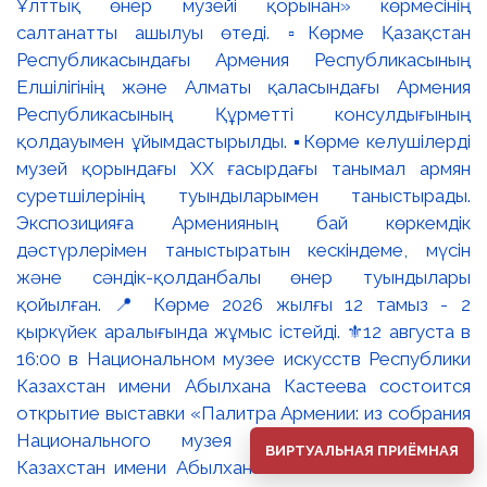
Ұлттық өнер музейі қорынан» көрмесінің
салтанатты ашылуы өтеді. ▫️Көрме Қазақстан
Республикасындағы Армения Республикасының
Елшілігінің және Алматы қаласындағы Армения
Республикасының Құрметті консулдығының
қолдауымен ұйымдастырылды. ▪️Көрме келушілерді
музей қорындағы ХХ ғасырдағы танымал армян
суретшілерінің туындыларымен таныстырады.
Экспозицияға Арменияның бай көркемдік
дәстүрлерімен таныстыратын кескіндеме, мүсін
және сәндік-қолданбалы өнер туындылары
қойылған. 📍 Көрме 2026 жылғы 12 тамыз - 2
қыркүйек аралығында жұмыс істейді. ⚜️12 августа в
16:00 в Национальном музее искусств Республики
Казахстан имени Абылхана Кастеева состоится
открытие выставки «Палитра Армении: из собрания
Национального музея искусств Республики
ВИРТУАЛЬНАЯ ПРИЁМНАЯ
Казахстан имени Абылхана Кастеева». ▫️Выставка