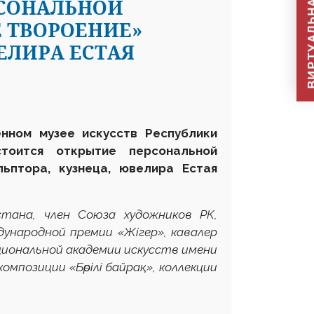
ВИРТУАЛЬНАЯ П
РСОНАЛЬНОЙ
Е ТВОРОЕНИЕ»
ЕЛИРА ЕСТАЯ
енном музее искусств Республики
тоится открытие персональной
льптора, кузнеца, ювелира Естая
стана, член Союза художников РК,
ународной премии «Жігер», кавалер
циональной академии искусств имени
мпозиции «Бөрілі байрақ», коллекции