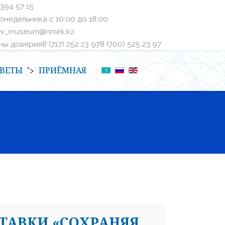
 394 57 15
онедельника с 10:00 до 18:00
ev_museum@nmirk.kz
 доверияㅤ8 (717) 252 23 97ㅤㅤ8 (700) 525 23 97
ВЕТЫ
ПРИЁМНАЯ
">
ТАВКИ «СОХРАНЯЯ