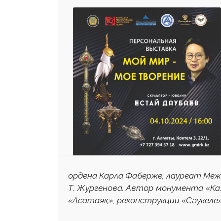
ордена Карла Фаберже, лауреат Меж
Т. Жургенова. Автор монумента «Каз
«Асатаяқ», реконструкции «Сәукеле»