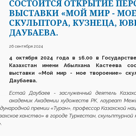
CОСТОИТСЯ ОТКРЫТИЕ ПЕ
ВЫСТАВКИ «МОЙ МИР - МО
СКУЛЬПТОРА, КУЗНЕЦА, ЮВ
ДАУБАЕВА.
26 сентября 2024
4 октября 2024 года в 16.00 в Государств
Казахстан имени Абылхана Кастеева сос
выставки «
Мой мир - мое твороение
» ску
Даубаева.
Естай Даубаев - заслуженный деятель Казах
академик Академии художеств РК, лауреат Межд
дународной премии «Туран», профессор Казахской на
ахское ханство» в городе Туркестан, скульптурной ко
.