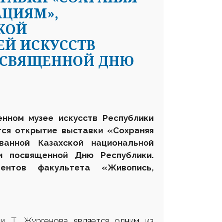
АЦИЯМ»,
КОЙ
Й ИСКУССТВ
ПОСВЯЩЕННОЙ ДНЮ
енном музее искусств Р
еспублики
ся открытие выставки «Сохраняя
ванной Казахской национальной
и посвященной Дню Республики.
дентов факультета «Живопись,
ни Т. Жургенова является одним из