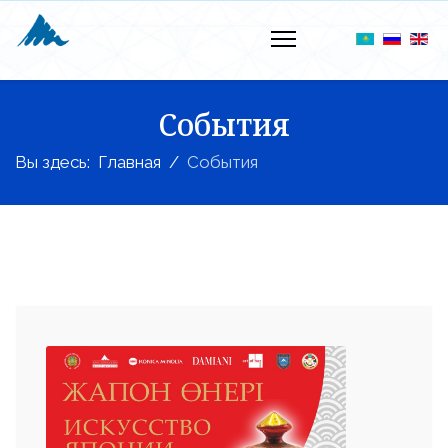
События
Вы здесь:
Главная
События