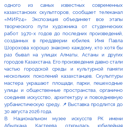
В Национальном музее искусств РК имени
Абылхана Кастеева открылась юбилейная