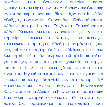
әдебиет пен бейнелеу өнеріне деген
қызығушылығын арттыру. Квест барысында балалар
музей залдарын аралап, Әбілхан Қастеевтің «Жас
Абайдың портреті», Сәрсенбай Бейсенбаевтың
«Абай» портреті және Тоқболат Тоғысбаевтың
«Абай. Ойшыл» туындылары арқылы ақын тұлғасын
тереңірек таныды. 🔸Қатысушылар қызықты
тапсырмалар орындап, Абайдың өмірбаяны, қара
сөздері мен өлеңдері бойынша білімдерін сынады.
Зияткерлік ойын балалардың ой-өрісін кеңейтіп,
ұлттық құндылықтарға деген құрметін арттыруға
ықпал етті. 📌Іс-шараны ұйымдастырған және
жүргізген: Музей педагогикасы және экскурсиялық
қызмет көрсету бөлімінің қызметкерлері ⚜️В
Национальном музее искусств Республики
Казахстан имени Абылхана Кастеева, в преддверии
Дня Абая, который отмечается 10 августа, для
детей был организован познавательный квест