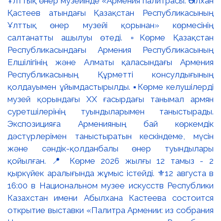
Ұлттық өнер музейінде «Армения палитрасы: Әбілхан
Қастеев атындағы Қазақстан Республикасының
Ұлттық өнер музейі қорынан» көрмесінің
салтанатты ашылуы өтеді. ▫️Көрме Қазақстан
Республикасындағы Армения Республикасының
Елшілігінің және Алматы қаласындағы Армения
Республикасының Құрметті консулдығының
қолдауымен ұйымдастырылды. ▪️Көрме келушілерді
музей қорындағы ХХ ғасырдағы танымал армян
суретшілерінің туындыларымен таныстырады.
Экспозицияға Арменияның бай көркемдік
дәстүрлерімен таныстыратын кескіндеме, мүсін
және сәндік-қолданбалы өнер туындылары
қойылған. 📍 Көрме 2026 жылғы 12 тамыз - 2
қыркүйек аралығында жұмыс істейді. ⚜️12 августа в
16:00 в Национальном музее искусств Республики
Казахстан имени Абылхана Кастеева состоится
открытие выставки «Палитра Армении: из собрания