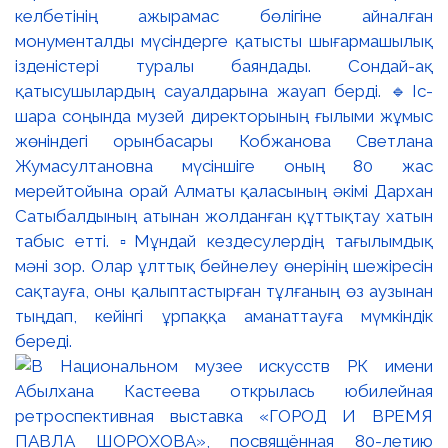
келбетінің ажырамас бөлігіне айналған
монументалды мүсіндерге қатысты шығармашылық
ізденістері туралы баяндады. Сондай-ақ
қатысушылардың сауалдарына жауап берді. 🔹Іс-
шара соңында музей директорының ғылыми жұмыс
жөніндегі орынбасары Кобжанова Светлана
Жумасултановна мүсіншіге оның 80 жас
мерейтойына орай Алматы қаласының әкімі Дархан
Сатыбалдының атынан жолданған құттықтау хатын
табыс етті. ▫️Мұндай кездесулердің тағылымдық
мәні зор. Олар ұлттық бейнелеу өнерінің шежіресін
сақтауға, оны қалыптастырған тұлғаның өз аузынан
тыңдап, кейінгі ұрпаққа аманаттауға мүмкіндік
береді.