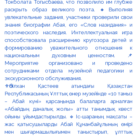
⚜️Әбілхан Қастеев атындағы Қазақстан
Республикасының Ұлттық өнер музейінде «10 тамыз
– Абай күні» қарсаңында балаларға арналған
«Абайдың даналық жолы» атты танымдық квест
ойыны ұйымдастырылды. 🔹Іс-шараның мақсаты –
жас қатысушыларды Абай Құнанбайұлының өмірі
мен шығармашылығымен таныстырып, ұлттық