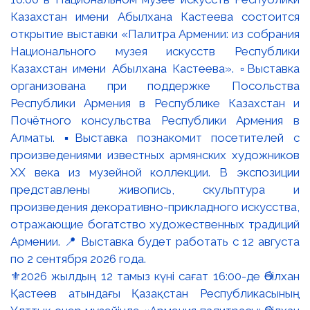
⚜️2026 жылдың 12 тамыз күні сағат 16:00-де Әбілхан
Қастеев атындағы Қазақстан Республикасының