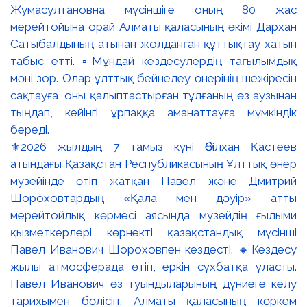
⚜️2026 жылдың 7 тамыз күні Әбілхан Қастеев
атындағы Қазақстан Республикасының Ұлттық өнер
музейінде өтіп жатқан Павел және Дмитрий
Шороховтардың «Қала мен дәуір» атты
мерейтойлық көрмесі аясында музейдің ғылыми
қызметкерлері көрнекті қазақстандық мүсінші
Павел Иванович Шороховпен кездесті. 🔸Кездесу
жылы атмосферада өтіп, еркін сұхбатқа ұласты.
Павел Иванович өз туындыларының дүниеге келу
тарихымен бөлісіп, Алматы қаласының көркем