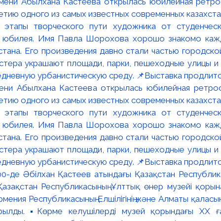
мени Абылхана Кастеева открылась юбилейная ретр
ю одного из самых известных современных казахста
 этапы творческого пути художника от студенческ
и юбилея. Имя Павла Шорохова хорошо знакомо кажд
стана. Его произведения давно стали частью городско
астера украшают площади, парки, пешеходные улицы и
едневную урбанистическую среду. 📌Выставка продлится