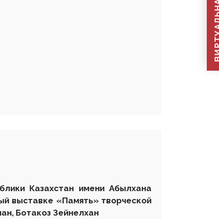
ВИРТУАЛЬНАЯ П
ублики Казахстан имени Абылхана
ный выставке «Память» творческой
ан, Ботакоз Зейнелхан