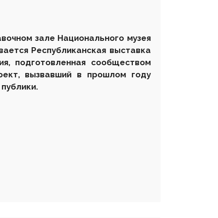
авочном зале
Национального
музея
вается Республиканская выставка
ция, подготовленная сообществом
оект, вызвавший в прошлом году
 публики.