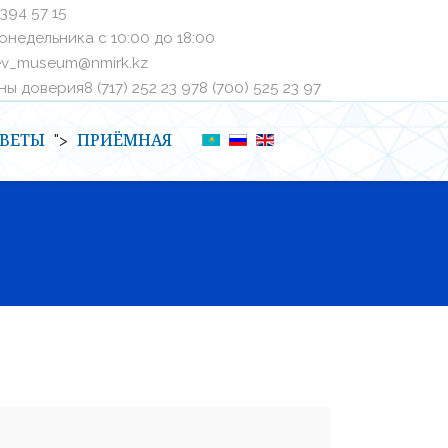
 394 57 15
онедельника с 10:00 до 18:00
ev_museum@nmirk.kz
 доверияㅤ8 (717) 252 23 97ㅤㅤ8 (700) 525 23 97
ВЕТЫ
ПРИЁМНАЯ
">