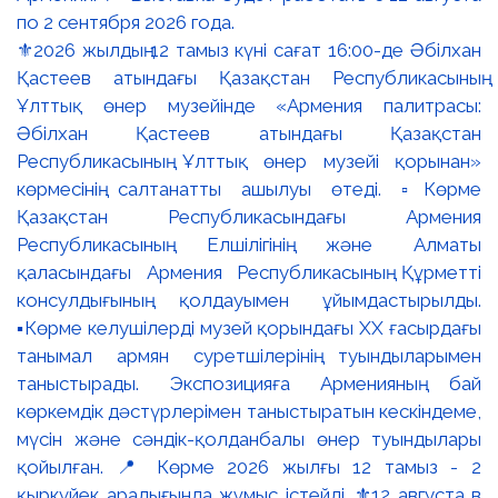
⚜️2026 жылдың 12 тамыз күні сағат 16:00-де Әбілхан
Қастеев атындағы Қазақстан Республикасының
Ұлттық өнер музейінде «Армения палитрасы:
Әбілхан Қастеев атындағы Қазақстан
Республикасының Ұлттық өнер музейі қорынан»
көрмесінің салтанатты ашылуы өтеді. ▫️Көрме
Қазақстан Республикасындағы Армения
Республикасының Елшілігінің және Алматы
қаласындағы Армения Республикасының Құрметті
консулдығының қолдауымен ұйымдастырылды.
▪️Көрме келушілерді музей қорындағы ХХ ғасырдағы
танымал армян суретшілерінің туындыларымен
таныстырады. Экспозицияға Арменияның бай
көркемдік дәстүрлерімен таныстыратын кескіндеме,
мүсін және сәндік-қолданбалы өнер туындылары
қойылған. 📍 Көрме 2026 жылғы 12 тамыз - 2
қыркүйек аралығында жұмыс істейді. ⚜️12 августа в