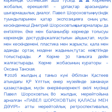
⚜️2026 жылдың 4 тамыз күні Әбілхан Қастеев
атындағы ҚР Ұлттық өнер музейінде заманауи
қазақстандық мүсін өнерінің көрнекті өкілі мүсінші
Павел Шороховтың 80 жылдық мерейтойына
арналған «ПАВЕЛ ШОРОХОВТЫҢ ҚАЛАСЫ МЕН
ДӘУІРІ» атты мерейтойлық ретроспективалық