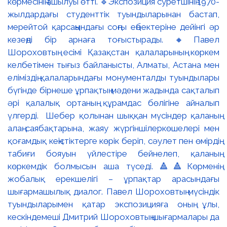
көрмесінің ашылуы өтті. 🔹Экспозиция суретшінің 1970-
жылдардағы студенттік туындыларынан бастап,
мерейтой қарсаңындағы соңғы еңбектеріне дейінгі әр
кезеңді бір арнаға тоғыстырады. 🔸Павел
Шороховтың есімі Қазақстан қалаларының көркем
келбетімен тығыз байланысты, Алматы, Астана мен
еліміздің қалаларындағы монументалды туындылары
бүгінде бірнеше ұрпақтың мәдени жадында сақталып
әрі қалалық ортаның құрамдас бөлігіне айналып
үлгерді. Шебер қолынан шыққан мүсіндер қаланың
алаң-саябақтарына, жаяу жүргіншілеркөшелері мен
қоғамдық кеңістіктерге көрік беріп, сәулет пен өмірдің
табиғи бояуын үйлестіре бейнелеп, қаланың
көркемдік болмысын аша түседі. 🔺🔺Көрменің
жобалық ерекшелігі – ұрпақтар арасындағы
шығармашылық диалог. Павел Шороховтың мүсіндік
туындыларымен қатар экспозицияға оның ұлы,
кескіндемеші Дмитрий Шороховтың шығармалары да