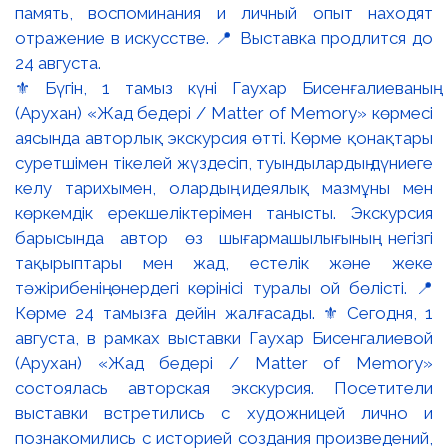
⚜️ Бүгін, 1 тамыз күні Гаухар Бисенғалиеваның
(Арухан) «Жад бедері / Matter of Memory» көрмесі
аясында авторлық экскурсия өтті. Көрме қонақтары
суретшімен тікелей жүздесіп, туындылардың дүниеге
келу тарихымен, олардың идеялық мазмұны мен
көркемдік ерекшеліктерімен танысты. Экскурсия
барысында автор өз шығармашылығының негізгі
тақырыптары мен жад, естелік және жеке
тәжірибенің өнердегі көрінісі туралы ой бөлісті. 📍
Көрме 24 тамызға дейін жалғасады. ⚜️ Сегодня, 1
августа, в рамках выставки Гаухар Бисенгалиевой
(Арухан) «Жад бедері / Matter of Memory»
состоялась авторская экскурсия. Посетители
выставки встретились с художницей лично и
познакомились с историей создания произведений,