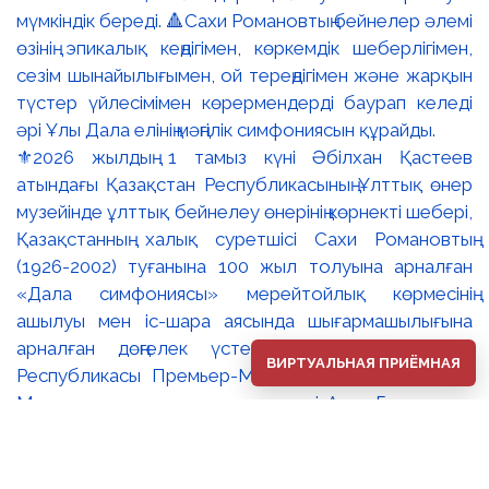
⚜️2026 жылдың 1 тамыз күні Әбілхан Қастеев
атындағы Қазақстан Республикасының Ұлттық өнер
музейінде ұлттық бейнелеу өнерінің көрнекті шебері,
Қазақстанның халық суретшісі Сахи Романовтың
(1926-2002) туғанына 100 жыл толуына арналған
«Дала симфониясы» мерейтойлық көрмесінің
ашылуы мен іс-шара аясында шығармашылығына
арналған дөңгелек үстел өтті. 🔹Қазақстан
ВИРТУАЛЬНАЯ ПРИЁМНАЯ
Республикасы Премьер-Министрінің орынбасары –
Мәдениет және ақпарат министрі Аида Ғалымқызы
Балаева Сахи Романовтың туғанына 100 жыл
толуына арналған «Дала симфониясы»
мерейтойлық көрмесінің ашылуына орай құттықтау