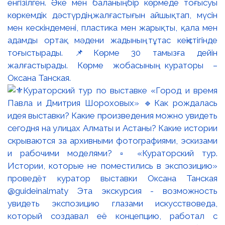
енгізілген. Әке мен баланың бір көрмеде тоғысуы
көркемдік дәстүрдің жалғастығын айшықтап, мүсін
мен кескіндемені, пластика мен жарықты, қала мен
адамды ортақ мәдени жадының тұтас кеңістігінде
тоғыстырады. 📌Көрме 30 тамызға дейін
жалғастырады. Көрме жобасының кураторы –
Оксана Танская.