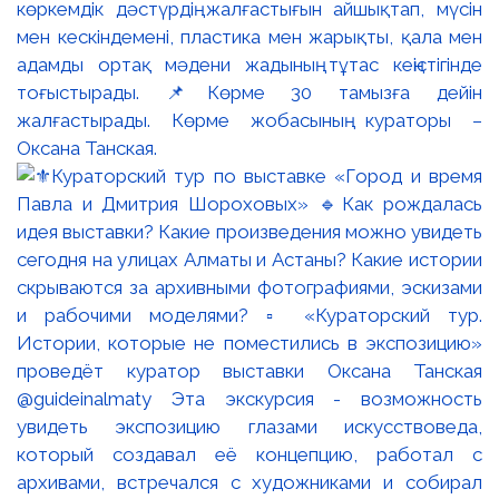
көркемдік дәстүрдің жалғастығын айшықтап, мүсін
мен кескіндемені, пластика мен жарықты, қала мен
адамды ортақ мәдени жадының тұтас кеңістігінде
тоғыстырады. 📌Көрме 30 тамызға дейін
жалғастырады. Көрме жобасының кураторы –
Оксана Танская.