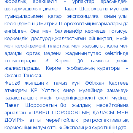
⚜️2026 жылдың 4 тамыз күні Әбілхан Қастеев
атындағы ҚР Ұлттық өнер музейінде заманауи
қазақстандық мүсін өнерінің көрнекті өкілі мүсінші
Павел Шороховтың 80 жылдық мерейтойына
арналған «ПАВЕЛ ШОРОХОВТЫҢ ҚАЛАСЫ МЕН
ДӘУІРІ» атты мерейтойлық ретроспективалық
көрмесінің ашылуы өтті. 🔹Экспозиция суретшінің 1970-