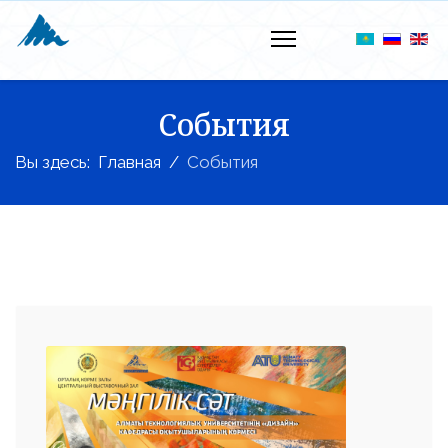
События
Вы здесь:
Главная
События