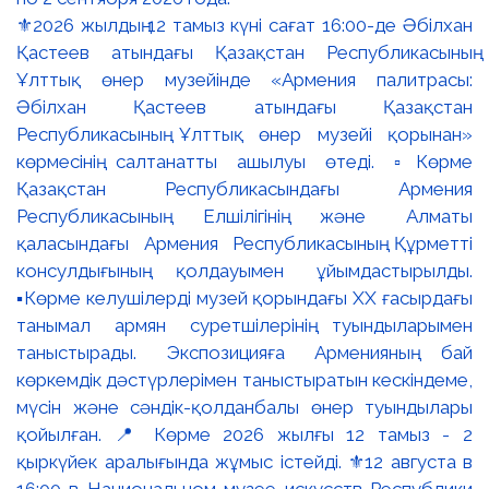
⚜️2026 жылдың 12 тамыз күні сағат 16:00-де Әбілхан
Қастеев атындағы Қазақстан Республикасының
Ұлттық өнер музейінде «Армения палитрасы:
Әбілхан Қастеев атындағы Қазақстан
Республикасының Ұлттық өнер музейі қорынан»
көрмесінің салтанатты ашылуы өтеді. ▫️Көрме
Қазақстан Республикасындағы Армения
Республикасының Елшілігінің және Алматы
қаласындағы Армения Республикасының Құрметті
консулдығының қолдауымен ұйымдастырылды.
▪️Көрме келушілерді музей қорындағы ХХ ғасырдағы
танымал армян суретшілерінің туындыларымен
таныстырады. Экспозицияға Арменияның бай
көркемдік дәстүрлерімен таныстыратын кескіндеме,
мүсін және сәндік-қолданбалы өнер туындылары
қойылған. 📍 Көрме 2026 жылғы 12 тамыз - 2
қыркүйек аралығында жұмыс істейді. ⚜️12 августа в
16:00 в Национальном музее искусств Республики