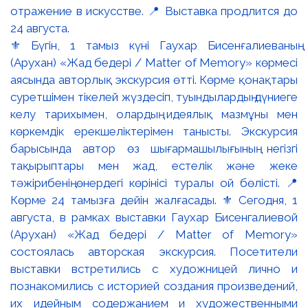
⚜️ Бүгін, 1 тамыз күні Гаухар Бисенғалиеваның
(Арухан) «Жад бедері / Matter of Memory» көрмесі
аясында авторлық экскурсия өтті. Көрме қонақтары
суретшімен тікелей жүздесіп, туындылардың дүниеге
келу тарихымен, олардың идеялық мазмұны мен
көркемдік ерекшеліктерімен танысты. Экскурсия
барысында автор өз шығармашылығының негізгі
тақырыптары мен жад, естелік және жеке
тәжірибенің өнердегі көрінісі туралы ой бөлісті. 📍
Көрме 24 тамызға дейін жалғасады. ⚜️ Сегодня, 1
августа, в рамках выставки Гаухар Бисенгалиевой
(Арухан) «Жад бедері / Matter of Memory»
состоялась авторская экскурсия. Посетители
выставки встретились с художницей лично и
познакомились с историей создания произведений,
их идейным содержанием и художественными