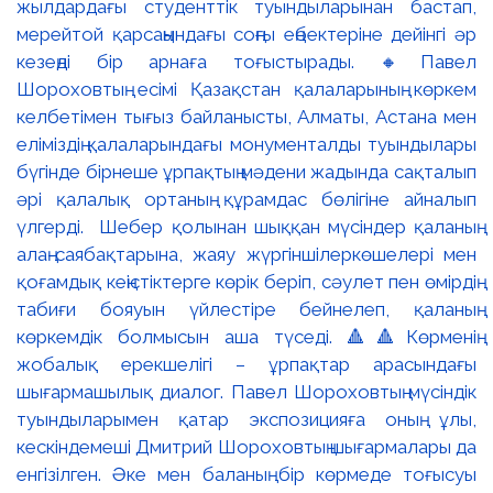
жылдардағы студенттік туындыларынан бастап,
мерейтой қарсаңындағы соңғы еңбектеріне дейінгі әр
кезеңді бір арнаға тоғыстырады. 🔸Павел
Шороховтың есімі Қазақстан қалаларының көркем
келбетімен тығыз байланысты, Алматы, Астана мен
еліміздің қалаларындағы монументалды туындылары
бүгінде бірнеше ұрпақтың мәдени жадында сақталып
әрі қалалық ортаның құрамдас бөлігіне айналып
үлгерді. Шебер қолынан шыққан мүсіндер қаланың
алаң-саябақтарына, жаяу жүргіншілеркөшелері мен
қоғамдық кеңістіктерге көрік беріп, сәулет пен өмірдің
табиғи бояуын үйлестіре бейнелеп, қаланың
көркемдік болмысын аша түседі. 🔺🔺Көрменің
жобалық ерекшелігі – ұрпақтар арасындағы
шығармашылық диалог. Павел Шороховтың мүсіндік
туындыларымен қатар экспозицияға оның ұлы,
кескіндемеші Дмитрий Шороховтың шығармалары да
енгізілген. Әке мен баланың бір көрмеде тоғысуы