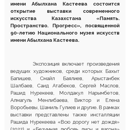
имени Абылхана Кастеева состоится
открытие выставки современного
искусства Казахстана «Память.
Пространство. Прогресс»
,
посвященной
90-летию Национального музея искусств
имени Абылхана Кастеева.
Экспозиция включает произведения
ведущих художников, среди которых Бахыт
Бапишев, Смайл Баялиев, Арыстанбек
Шалбаев, Саид Атабеков, Сергей Маслов,
Рашид Нурекеев, Молдакул Нарымбетов,
Алмагуль Менлибаева, Виктор и Елена
Воробьевы, Шамиль Гулиев и другие. В рамках
выставки представлены также инсталляции
Рашида Нурекеева «Всю дорогу нет дождя»
(2022) и «Безумная любовь лисы и вагона»