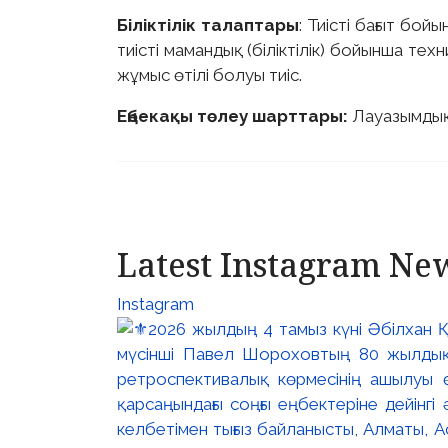
Біліктілік талаптары
: Тиісті бағыт бо
тиісті мамандық (біліктілік) бойынша техн
жұмыс өтілі болуы тиіс.
Еңбекақы төлеу шарттары:
Лауазымды
Latest Instagram Ne
Instagram