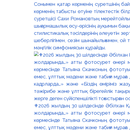
Сонымен қатар көрменің суретшінің бай
көрменің табысты өтуіне тілектестік бі
суретшісі Сахи Романовтың мерейтойлық 
шығармашылық өсу-өрісінің ауқымын бақы
стилистикалық тәсілдерінің әлеуетін зер
шеберлігімен, сезім шынайылығымен, ой 
мәңгілік симфониясын құрайды.
⚜️2026 жылдың 30 шілдесінде Әбілхан Қа
жолдарында…» атты фотосурет өнері ме
көрмесінде Татьяна Скачконың фототуы
емес, ұлттық мәдени және табиғи мұраға