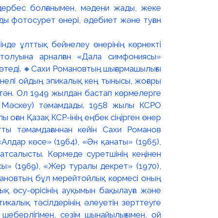
 дербес болғанымен, мәдени жады, жеке
ды фотосурет өнері, әдебиет және туған