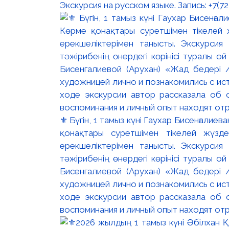
Экскурсия на русском языке. Запись: +7(7
⚜️ Бүгін, 1 тамыз күні Гаухар Бисенғали
қонақтары суретшімен тікелей жүзд
ерекшеліктерімен танысты. Экскурсия
тәжірибенің өнердегі көрінісі туралы ой
Бисенгалиевой (Арухан) «Жад бедері 
художницей лично и познакомились с и
ходе экскурсии автор рассказала об 
воспоминания и личный опыт находят отр