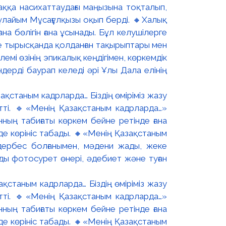
аққа насихаттаудағы маңызына тоқталып,
Гүлайым Мұсағұлқызы оқып берді. 🔸Халық
а бөлігін ғана ұсынады. Бұл келушілерге
ге тырысқанда қолданған тақырыптары мен
мі өзінің эпикалық кеңдігімен, көркемдік
дерді баурап келеді әрі Ұлы Дала елінің
қстаным кадрларда… Біздің өміріміз жазу
тті. 🔹«Менің Қазақстаным кадрларда…»
ың табиғаты көркем бейне ретінде ғана
де көрініс табады. 🔸«Менің Қазақстаным