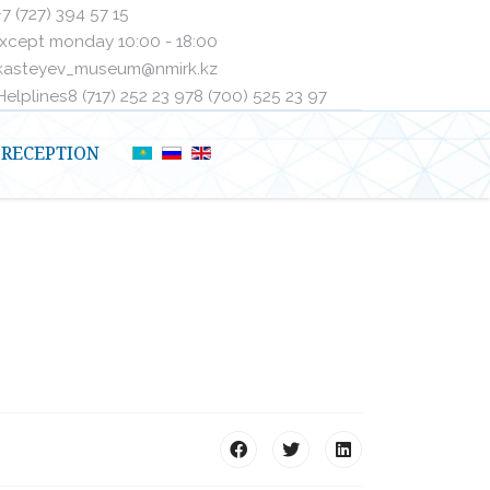
+7 (727) 394 57 15
xcept monday 10:00 - 18:00
kasteyev_museum@nmirk.kz
elplinesㅤ8 (717) 252 23 97ㅤㅤ8 (700) 525 23 97
RECEPTION