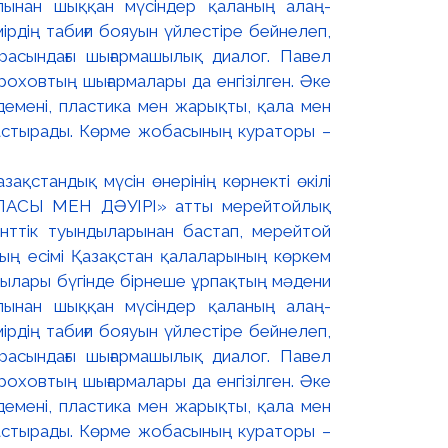
ақстандық мүсін өнерінің көрнекті өкілі
ЛАСЫ МЕН ДӘУІРІ» атты мерейтойлық
енттік туындыларынан бастап, мерейтой
тың есімі Қазақстан қалаларының көркем
дылары бүгінде бірнеше ұрпақтың мәдени
лынан шыққан мүсіндер қаланың алаң-
мірдің табиғи бояуын үйлестіре бейнелеп,
расындағы шығармашылық диалог. Павел
оховтың шығармалары да енгізілген. Әке
ндемені, пластика мен жарықты, қала мен
лғастырады. Көрме жобасының кураторы –