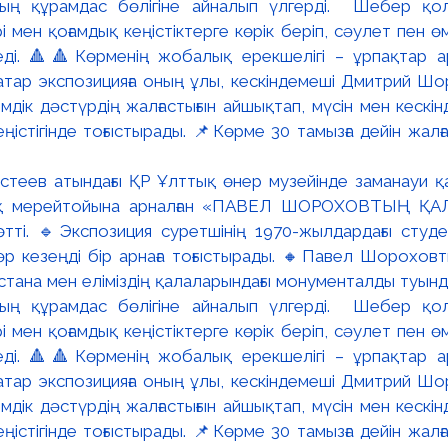
теев атындағы ҚР Ұлттық өнер музейінде заманауи қаз
ық мерейтойына арналған «ПАВЕЛ ШОРОХОВТЫҢ ҚА
тті. 🔹Экспозиция суретшінің 1970-жылдардағы студ
і әр кезеңді бір арнаға тоғыстырады. 🔸Павел Шорохов
Астана мен еліміздің қалаларындағы монументалды туын
ың құрамдас бөлігіне айналып үлгерді. Шебер қо
мен қоғамдық кеңістіктерге көрік беріп, сәулет пен ө
ді. 🔺🔺Көрменің жобалық ерекшелігі – ұрпақтар а
ар экспозицияға оның ұлы, кескіндемеші Дмитрий Шор
дік дәстүрдің жалғастығын айшықтап, мүсін мен кескі
істігінде тоғыстырады. 📌Көрме 30 тамызға дейін жа