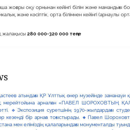
йынша жоғары оқу орнынан кейінгі білім және мамандығы 
икалық және кәсіптік, орта білімнен кейінгі (арнаулы орт
қ жалақысы
280 000-320 000 теңге
ws