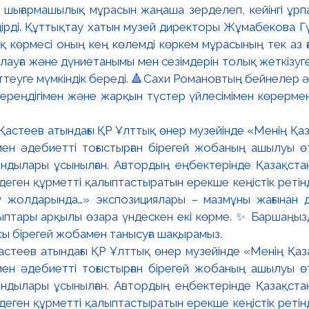
 шығармашылық мұрасын жаңаша зерделеп, кейінгі ұрп
лдірді. Құттықтау хатын музей директоры Жұмабекова 
көрмесі оның кең көлемді көркем мұрасының тек аз ған
лауға және дүниетанымы мен сезімдерін толық жеткізу
ттеуге мүмкіндік береді. 🔺Сахи Романовтың бейнелер әле
тереңдігімен және жарқын түстер үйлесімімен көрермен
стеев атындағы ҚР Ұлттық өнер музейінде «Менің Қаза
н әдебиетті тоғыстырған бірегей жобаның ашылуы ө
ндылары ұсынылған. Автордың еңбектерінде Қазақстанн
 деген құрметті қалыптастыратын ерекше кеңістік ретін