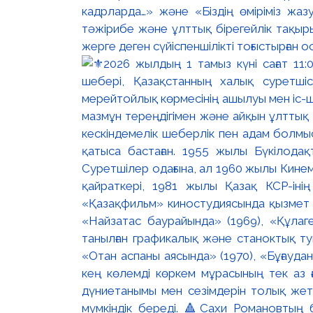
кадрларда…» және «Біздің өміріміз жа
тәжірибе және ұлттық бірегейлік тақыр
жерге деген сүйіспеншілікті тоғыстырған 