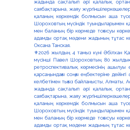
⚜️2026 жылдың 4 тамыз күні Әбілхан Қас
мүсінші Павел Шороховтың 80 жылд
ретроспективалық көрмесінің ашылуы ө
қарсаңындағы соңғы еңбектеріне дейінг
келбетімен тығыз байланысты, Алматы, 
жадында сақталып әрі қалалық ортан
саябақтарына, жаяу жүргіншілеркөшелері 
қаланың көркемдік болмысын аша түсе
Шороховтың мүсіндік туындыларымен қат
мен баланың бір көрмеде тоғысуы көркем
адамды ортақ мәдени жадының тұтас кең