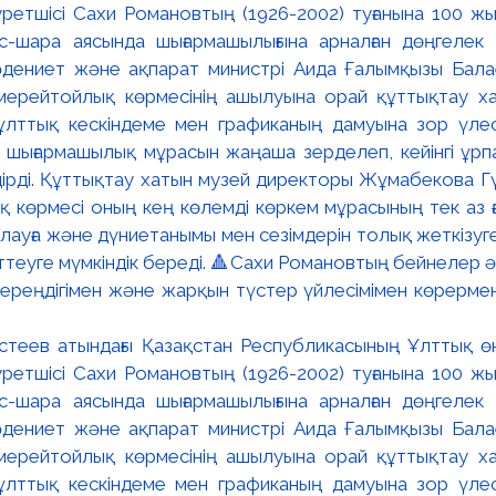
астеев атындағы Қазақстан Республикасының Ұлттық өн
уретшісі Сахи Романовтың (1926-2002) туғанына 100 
с-шара аясында шығармашылығына арналған дөңгелек 
дениет және ақпарат министрі Аида Ғалымқызы Бала
мерейтойлық көрмесінің ашылуына орай құттықтау х
лттық кескіндеме мен графиканың дамуына зор үлес 