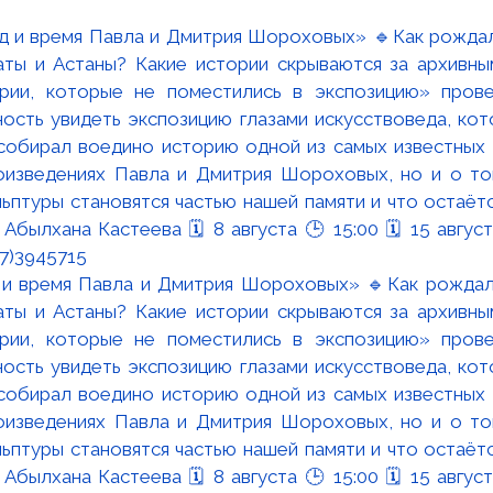
 и время Павла и Дмитрия Шороховых» 🔹Как рождал
аты и Астаны? Какие истории скрываются за архивны
ории, которые не поместились в экспозицию» прове
ность увидеть экспозицию глазами искусствоведа, ко
 собирал воедино историю одной из самых известных 
оизведениях Павла и Дмитрия Шороховых, но и о том
льптуры становятся частью нашей памяти и что остаётс
Абылхана Кастеева 🗓 8 августа 🕒 15:00 🗓 15 август