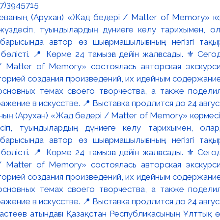
27)3945715
еваның (Арухан) «Жад бедері / Matter of Memory» көрмес
есіп, туындылардың дүниеге келу тарихымен, ола
 барысында автор өз шығармашылығының негізгі та
 бөлісті. 📍 Көрме 24 тамызға дейін жалғасады. ⚜️ Сего
/ Matter of Memory» состоялась авторская экскурси
сторией создания произведений, их идейным содержани
основных темах своего творчества, а также поделил
ажение в искусстве. 📍 Выставка продлится до 24 авгус