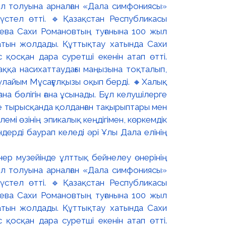
ер музейінде ұлттық бейнелеу өнерінің
жыл толуына арналған «Дала симфониясы»
үстел өтті. 🔹Қазақстан Республикасы
ева Сахи Романовтың туғанына 100 жыл
атын жолдады. Құттықтау хатында Сахи
қосқан дара суретші екенін атап өтті.