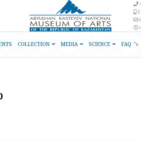
E
H
ENTS
COLLECTION
MEDIA
SCIENCE
FAQ
">
р