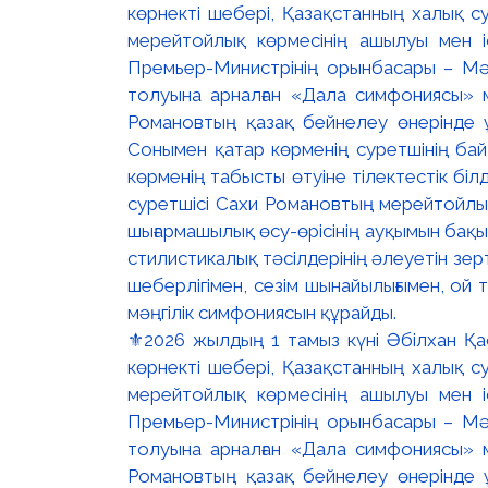
⚜️2026 жылдың 1 тамыз күні Әбілхан Қ
көрнекті шебері, Қазақстанның халық с
мерейтойлық көрмесінің ашылуы мен і
Премьер-Министрінің орынбасары – Мә
толуына арналған «Дала симфониясы» 
Романовтың қазақ бейнелеу өнерінде ұ