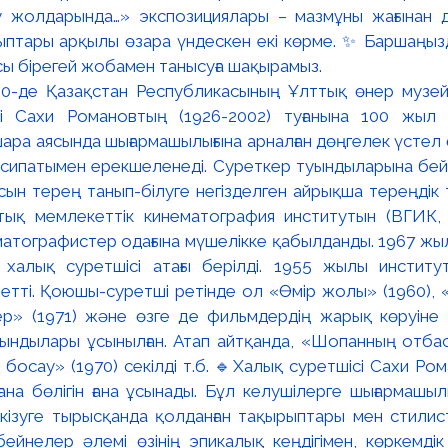
зу жолдарында…» экспозициялары – мазмұны жағынан
ыптары арқылы өзара үндескен екі көрме. ✨ Баршаңыз
осы бірегей жобамен танысуға шақырамыз.