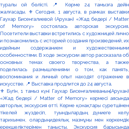
⚜️ Бүгін, 1 тамыз күні Гаухар Бисенғалиеваның (Арухан)
«Жад бедері / Matter of Memory» көрмесі аясында
авторлық экскурсия өтті. Көрме қонақтары суретшімен
тікелей жүздесіп, туындылардың дүниеге келу
тарихымен, олардың идеялық мазмұны мен көркемдік
ерекшеліктерімен танысты. Экскурсия барысында