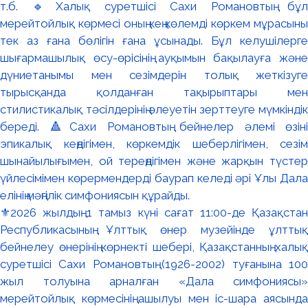
⚜️2026 жылдың 1 тамыз күні сағат 11:00-де Қазақстан
Республикасының Ұлттық өнер музейінде ұлттық
бейнелеу өнерінің көрнекті шебері, Қазақстанның халық
суретшісі Сахи Романовтың (1926-2002) туғанына 100
жыл толуына арналған «Дала симфониясы»
мерейтойлық көрмесінің ашылуы мен іс-шара аясында