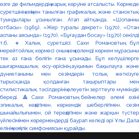
өзге де фильмдердің жарық көруіне атсалысты. Көрмеде
суретшінің кеңінен танылған графикалық және станоктық
туындылары ұсынылған. Атап айтқанда, «Шопанның
отбасы» (1969), «Жер туралы декрет» (1970), «Отан
аспаны аясында» (1970), «Бұғаудан босау» (1970) секілді
т.б. 🔹Халық суретшісі Сахи Романовтың бұл
мерейтойлық көрмесі оның кең көлемді көркем мұрасының
тек аз ғана бөлігін ғана ұсынады. Бұл келушілерге
шығармашылық өсу-өрісінің ауқымын бақылауға және
дүниетанымы мен сезімдерін толық жеткізуге
тырысқанда қолданған тақырыптары мен
стилистикалық тәсілдерінің әлеуетін зерттеуге мүмкіндік
береді. 🔺Сахи Романовтың бейнелер әлемі өзінің
эпикалық кеңдігімен, көркемдік шеберлігімен, сезім
шынайылығымен, ой тереңдігімен және жарқын түстер
үйлесімімен көрермендерді баурап келеді әрі Ұлы Дала
елінің мәңгілік симфониясын құрайды.