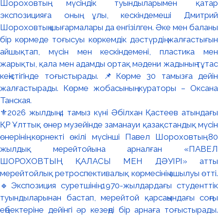
⚜️2026 жылдың 4 тамыз күні Әбілхан Қастеев атындағы
ҚР Ұлттық өнер музейінде заманауи қазақстандық мүсін
өнерінің көрнекті өкілі мүсінші Павел Шороховтың 80
жылдық мерейтойына арналған «ПАВЕЛ
ШОРОХОВТЫҢ ҚАЛАСЫ МЕН ДӘУІРІ» атты
мерейтойлық ретроспективалық көрмесінің ашылуы өтті.
🔹Экспозиция суретшінің 1970-жылдардағы студенттік
туындыларынан бастап, мерейтой қарсаңындағы соңғы
еңбектеріне дейінгі әр кезеңді бір арнаға тоғыстырады.