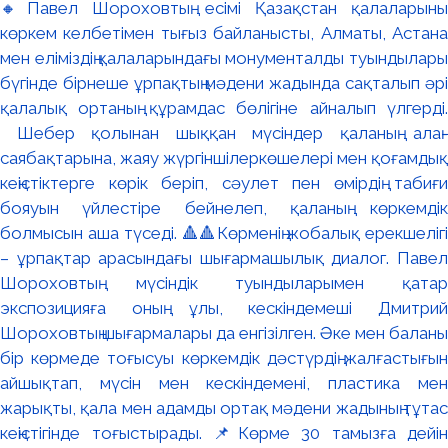
🔸Павел Шороховтың есімі Қазақстан қалаларының
көркем келбетімен тығыз байланысты, Алматы, Астана
мен еліміздің қалаларындағы монументалды туындылары
бүгінде бірнеше ұрпақтың мәдени жадында сақталып әрі
қалалық ортаның құрамдас бөлігіне айналып үлгерді.
Шебер қолынан шыққан мүсіндер қаланың алаң-
саябақтарына, жаяу жүргіншілеркөшелері мен қоғамдық
кеңістіктерге көрік беріп, сәулет пен өмірдің табиғи
бояуын үйлестіре бейнелеп, қаланың көркемдік
болмысын аша түседі. 🔺🔺Көрменің жобалық ерекшелігі
– ұрпақтар арасындағы шығармашылық диалог. Павел
Шороховтың мүсіндік туындыларымен қатар
экспозицияға оның ұлы, кескіндемеші Дмитрий
Шороховтың шығармалары да енгізілген. Әке мен баланың
бір көрмеде тоғысуы көркемдік дәстүрдің жалғастығын
айшықтап, мүсін мен кескіндемені, пластика мен
жарықты, қала мен адамды ортақ мәдени жадының тұтас
кеңістігінде тоғыстырады. 📌Көрме 30 тамызға дейін