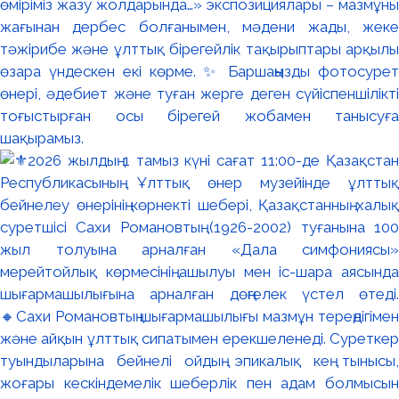
өміріміз жазу жолдарында…» экспозициялары – мазмұны
жағынан дербес болғанымен, мәдени жады, жеке
тәжірибе және ұлттық бірегейлік тақырыптары арқылы
өзара үндескен екі көрме. ✨ Баршаңызды фотосурет
өнері, әдебиет және туған жерге деген сүйіспеншілікті
тоғыстырған осы бірегей жобамен танысуға
шақырамыз.