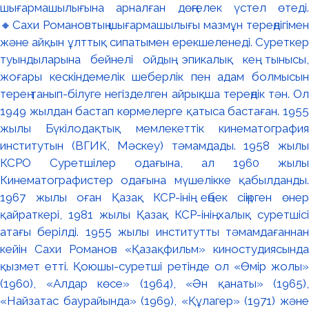
шығармашылығына арналған дөңгелек үстел өтеді.
🔸Сахи Романовтың шығармашылығы мазмұн тереңдігімен
және айқын ұлттық сипатымен ерекшеленеді. Суреткер
туындыларына бейнелі ойдың эпикалық кең тынысы,
жоғары кескіндемелік шеберлік пен адам болмысын
терең танып-білуге негізделген айрықша тереңдік тән. Ол
1949 жылдан бастап көрмелерге қатыса бастаған. 1955
жылы Бүкілодақтық мемлекеттік кинематография
институтын (ВГИК, Мәскеу) тәмамдады. 1958 жылы
КСРО Суретшілер одағына, ал 1960 жылы
Кинематографистер одағына мүшелікке қабылданды.
1967 жылы оған Қазақ КСР-інің еңбек сіңірген өнер
қайраткері, 1981 жылы Қазақ КСР-інің халық суретшісі
атағы берілді. 1955 жылы институтты тәмамдағаннан
кейін Сахи Романов «Қазақфильм» киностудиясында
қызмет етті. Қоюшы-суретші ретінде ол «Өмір жолы»
(1960), «Алдар көсе» (1964), «Ән қанаты» (1965),
«Найзатас баурайында» (1969), «Құлагер» (1971) және