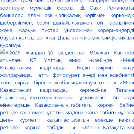
тақырыптары мен стилистикалық тәсілдерінің әлеуетін
зерттеуге мүмкіндік береді. 🔺Сахи Романовтың
бейнелер әлемі өзінің эпикалық кеңдігімен, көркемдік
шеберлігімен, сезім шынайылығымен, ой тереңдігімен
және жарқын түстер үйлесімімен көрермендерді
баурап келеді әрі Ұлы Дала елінің мәңгілік симфониясын
құрайды.