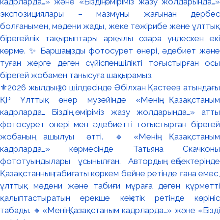
⚜️2026 жылдың 30 шілдесінде Әбілхан Қастеев атындағы
ҚР Ұлттық өнер музейінде «Менің Қазақстаным
кадрларда… Біздің өміріміз жазу жолдарында…» атты
фотосурет өнері мен әдебиетті тоғыстырған бірегей
жобаның ашылуы өтті. 🔹«Менің Қазақстаным
кадрларда…» көрмесінде Татьяна Скачконың
фототуындылары ұсынылған. Автордың еңбектерінде
Қазақстанның табиғаты көркем бейне ретінде ғана емес,
ұлттық мәдени және табиғи мұраға деген құрметті
қалыптастыратын ерекше кеңістік ретінде көрініс
табады. 🔸«Менің Қазақстаным кадрларда…» және «Біздің