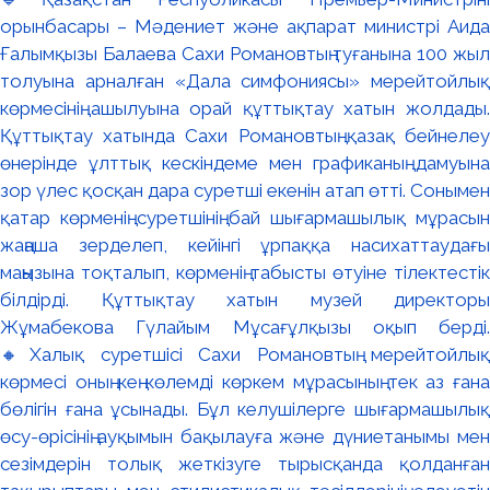
орынбасары – Мәдениет және ақпарат министрі Аида
Ғалымқызы Балаева Сахи Романовтың туғанына 100 жыл
толуына арналған «Дала симфониясы» мерейтойлық
көрмесінің ашылуына орай құттықтау хатын жолдады.
Құттықтау хатында Сахи Романовтың қазақ бейнелеу
өнерінде ұлттық кескіндеме мен графиканың дамуына
зор үлес қосқан дара суретші екенін атап өтті. Сонымен
қатар көрменің суретшінің бай шығармашылық мұрасын
жаңаша зерделеп, кейінгі ұрпаққа насихаттаудағы
маңызына тоқталып, көрменің табысты өтуіне тілектестік
білдірді. Құттықтау хатын музей директоры
Жұмабекова Гүлайым Мұсағұлқызы оқып берді.
🔸Халық суретшісі Сахи Романовтың мерейтойлық
көрмесі оның кең көлемді көркем мұрасының тек аз ғана
бөлігін ғана ұсынады. Бұл келушілерге шығармашылық
өсу-өрісінің ауқымын бақылауға және дүниетанымы мен
сезімдерін толық жеткізуге тырысқанда қолданған