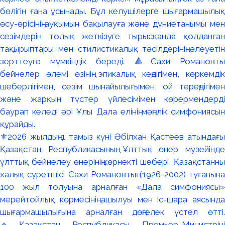
⚜️2026 жылдың 1 тамыз күні Әбілхан Қастеев атындағы
Қазақстан Республикасының Ұлттық өнер музейінде
ұлттық бейнелеу өнерінің көрнекті шебері, Қазақстанның
халық суретшісі Сахи Романовтың (1926-2002) туғанына
100 жыл толуына арналған «Дала симфониясы»
мерейтойлық көрмесінің ашылуы мен іс-шара аясында
шығармашылығына арналған дөңгелек үстел өтті.
🔹Қазақстан Республикасы Премьер-Министрінің