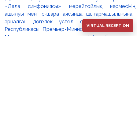
«Дала симфониясы» мерейтойлық көрмесінің
ашылуы мен іс-шара аясында шығармашылығына
арналған дөңгелек үстел өтті. 🔹Қазақстан
VIRTUAL RECEPTION
Республикасы Премьер-Министрінің орынбасары –
Мәдениет және ақпарат министрі Аида Ғалымқызы
Балаева Сахи Романовтың туғанына 100 жыл
толуына арналған «Дала симфониясы»
мерейтойлық көрмесінің ашылуына орай құттықтау
хатын жолдады. Құттықтау хатында Сахи
Романовтың қазақ бейнелеу өнерінде ұлттық
кескіндеме мен графиканың дамуына зор үлес қосқан
дара суретші екенін атап өтті. Сонымен қатар
көрменің суретшінің бай шығармашылық мұрасын
жаңаша зерделеп, кейінгі ұрпаққа насихаттаудағы
маңызына тоқталып, көрменің табысты өтуіне
тілектестік білдірді. Құттықтау хатын музей
директоры Жұмабекова Гүлайым Мұсағұлқызы
оқып берді. 🔸Халық суретшісі Сахи Романовтың