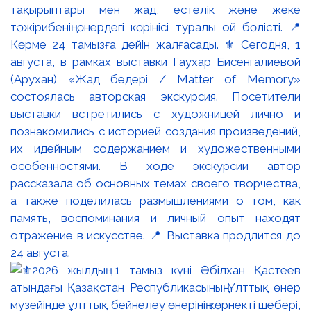
тақырыптары мен жад, естелік және жеке
тәжірибенің өнердегі көрінісі туралы ой бөлісті. 📍
Көрме 24 тамызға дейін жалғасады. ⚜️ Сегодня, 1
августа, в рамках выставки Гаухар Бисенгалиевой
(Арухан) «Жад бедері / Matter of Memory»
состоялась авторская экскурсия. Посетители
выставки встретились с художницей лично и
познакомились с историей создания произведений,
их идейным содержанием и художественными
особенностями. В ходе экскурсии автор
рассказала об основных темах своего творчества,
а также поделилась размышлениями о том, как
память, воспоминания и личный опыт находят
отражение в искусстве. 📍 Выставка продлится до
24 августа.