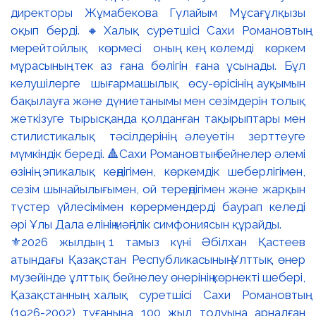
⚜️2026 жылдың 1 тамыз күні Әбілхан Қастеев
атындағы Қазақстан Республикасының Ұлттық өнер
музейінде ұлттық бейнелеу өнерінің көрнекті шебері,
Қазақстанның халық суретшісі Сахи Романовтың
(1926-2002) туғанына 100 жыл толуына арналған