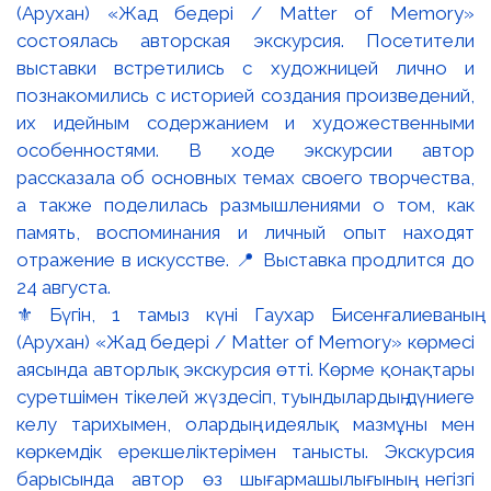
⚜️ Бүгін, 1 тамыз күні Гаухар Бисенғалиеваның
(Арухан) «Жад бедері / Matter of Memory» көрмесі
аясында авторлық экскурсия өтті. Көрме қонақтары
суретшімен тікелей жүздесіп, туындылардың дүниеге
келу тарихымен, олардың идеялық мазмұны мен
көркемдік ерекшеліктерімен танысты. Экскурсия
барысында автор өз шығармашылығының негізгі