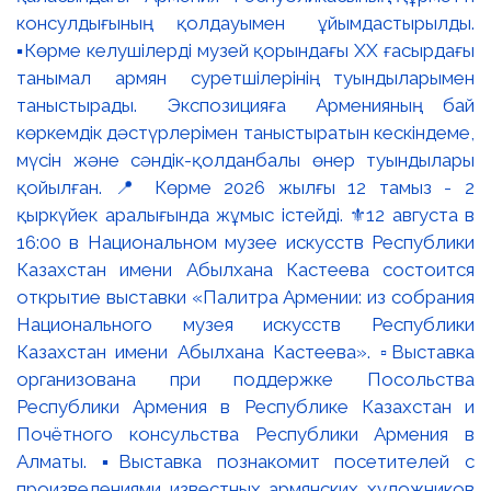
консулдығының қолдауымен ұйымдастырылды.
▪️Көрме келушілерді музей қорындағы ХХ ғасырдағы
танымал армян суретшілерінің туындыларымен
таныстырады. Экспозицияға Арменияның бай
көркемдік дәстүрлерімен таныстыратын кескіндеме,
мүсін және сәндік-қолданбалы өнер туындылары
қойылған. 📍 Көрме 2026 жылғы 12 тамыз - 2
қыркүйек аралығында жұмыс істейді. ⚜️12 августа в
16:00 в Национальном музее искусств Республики
Казахстан имени Абылхана Кастеева состоится
открытие выставки «Палитра Армении: из собрания
Национального музея искусств Республики
Казахстан имени Абылхана Кастеева». ▫️Выставка
организована при поддержке Посольства
Республики Армения в Республике Казахстан и
Почётного консульства Республики Армения в
Алматы. ▪️Выставка познакомит посетителей с
произведениями известных армянских художников