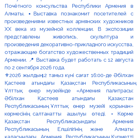
⚜️2026 жылдың 12 тамыз күні сағат 16:00-де Әбілхан
Қастеев атындағы Қазақстан Республикасының
Ұлттық өнер музейінде «Армения палитрасы:
Әбілхан Қастеев атындағы Қазақстан
Республикасының Ұлттық өнер музейі қорынан»
көрмесінің салтанатты ашылуы өтеді. ▫️Көрме
Қазақстан Республикасындағы Армения
Республикасының Елшілігінің және Алматы
қаласындағы Армения Республикасының Құрметті