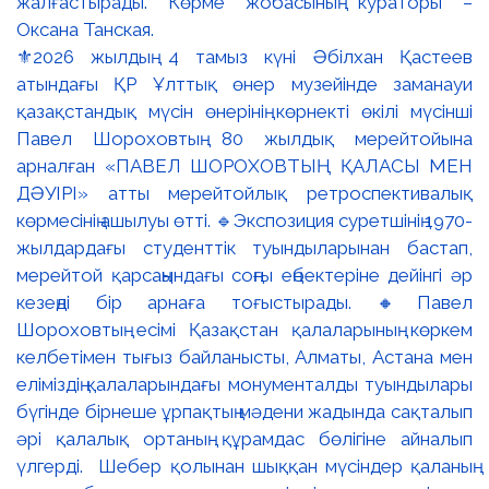
⚜️2026 жылдың 4 тамыз күні Әбілхан Қастеев
атындағы ҚР Ұлттық өнер музейінде заманауи
қазақстандық мүсін өнерінің көрнекті өкілі мүсінші
Павел Шороховтың 80 жылдық мерейтойына
арналған «ПАВЕЛ ШОРОХОВТЫҢ ҚАЛАСЫ МЕН
ДӘУІРІ» атты мерейтойлық ретроспективалық
көрмесінің ашылуы өтті. 🔹Экспозиция суретшінің 1970-
жылдардағы студенттік туындыларынан бастап,
мерейтой қарсаңындағы соңғы еңбектеріне дейінгі әр
кезеңді бір арнаға тоғыстырады. 🔸Павел
Шороховтың есімі Қазақстан қалаларының көркем
келбетімен тығыз байланысты, Алматы, Астана мен
еліміздің қалаларындағы монументалды туындылары
бүгінде бірнеше ұрпақтың мәдени жадында сақталып
әрі қалалық ортаның құрамдас бөлігіне айналып
үлгерді. Шебер қолынан шыққан мүсіндер қаланың