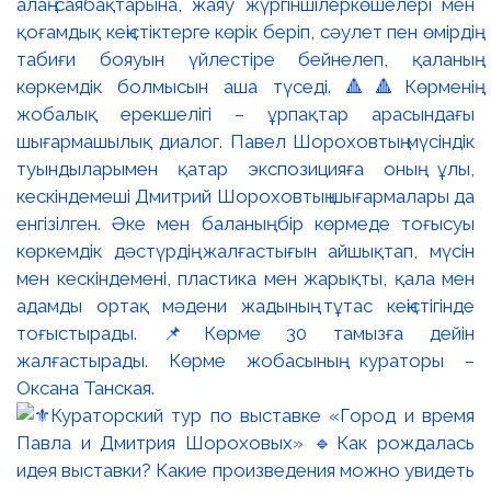
алаң-саябақтарына, жаяу жүргіншілеркөшелері мен
қоғамдық кеңістіктерге көрік беріп, сәулет пен өмірдің
табиғи бояуын үйлестіре бейнелеп, қаланың
көркемдік болмысын аша түседі. 🔺🔺Көрменің
жобалық ерекшелігі – ұрпақтар арасындағы
шығармашылық диалог. Павел Шороховтың мүсіндік
туындыларымен қатар экспозицияға оның ұлы,
кескіндемеші Дмитрий Шороховтың шығармалары да
енгізілген. Әке мен баланың бір көрмеде тоғысуы
көркемдік дәстүрдің жалғастығын айшықтап, мүсін
мен кескіндемені, пластика мен жарықты, қала мен
адамды ортақ мәдени жадының тұтас кеңістігінде
тоғыстырады. 📌Көрме 30 тамызға дейін
жалғастырады. Көрме жобасының кураторы –
Оксана Танская.