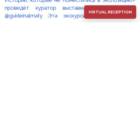
Истории, которые не поместились в экспозицию»
проведёт куратор выставки Оксана Танская
VIRTUAL RECEPTION
@guideinalmaty Эта экскурсия - возможность
увидеть экспозицию глазами искусствоведа,
который создавал её концепцию, работал с
архивами, встречался с художниками и собирал
воедино историю одной из самых известных
творческих семей Казахстана. Во время встречи мы
поговорим не только о произведениях Павла и
Дмитрия Шороховых, но и о том, как создаётся
современная музейная выставка, почему многие
городские скульптуры становятся частью нашей
памяти и что остаётся за пределами музейной
экспозиции. 📍 Национальный музей искусств РК
имени Абылхана Кастеева 🗓 8 августа 🕒 15:00 🗓 15
августа 🕒 15:00 Количество мест ограничено.
Экскурсия на русском языке. Запись: +7(727)3945715