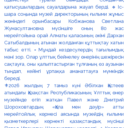
⚜️2026 жылдың 7 тамыз күні Әбілхан Қастеев
атындағы Қазақстан Республикасының Ұлттық өнер
музейінде өтіп жатқан Павел және Дмитрий
Шороховтардың «Қала мен дәуір» атты
мерейтойлық көрмесі аясында музейдің ғылыми
қызметкерлері көрнекті қазақстандық мүсінші