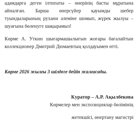
адамдарға деген ілтипаты – өнерінің басты мұратына
айналған. Барша өнерсүйер қауымды шебер
туындыларының рухани әлеміне шомып, жүрек жылуы –
шуағына бөленуге шақырамыз!
Көрме А. Уткин шығармашылығын жоғары бағалайтын
коллекционер Дмитрий Дюмаевтың қолдауымен өтті.
Көрме 2026 жылғы 3 шілдеге дейін жалғасады.
Куратор –
А.Р. Ақылбекова
Көрмелер мен экспозициялар бөлімінің
жетекшісі, өнертану магистрі