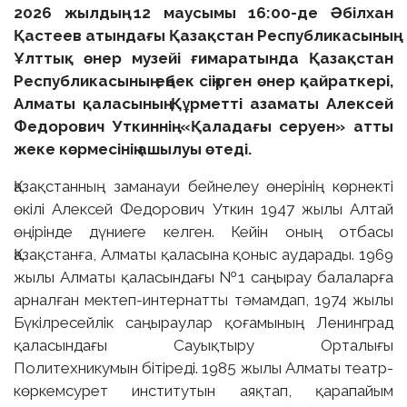
2026 жылдың 12 маусымы 16:00-де Әбілхан
Қастеев атындағы Қазақстан Республикасының
Ұлттық өнер музейі ғимаратында Қазақстан
Республикасының еңбек сіңірген өнер қайраткері,
Алматы қаласының Құрметті азаматы Алексей
Федорович Уткиннің «Қаладағы серуен» атты
жеке көрмесінің ашылуы өтеді.
Қазақстанның заманауи бейнелеу өнерінің көрнекті
өкілі Алексей Федорович Уткин 1947 жылы Алтай
өңірінде дүниеге келген. Кейін оның отбасы
Қазақстанға, Алматы қаласына қоныс аударады. 1969
жылы Алматы қаласындағы №1 саңырау балаларға
арналған мектеп-интернатты тәмамдап, 1974 жылы
Бүкілресейлік саңыраулар қоғамының Ленинград
қаласындағы Сауықтыру Орталығы
Политехникумын бітіреді. 1985 жылы Алматы театр-
көркемсурет институтын аяқтап, қарапайым