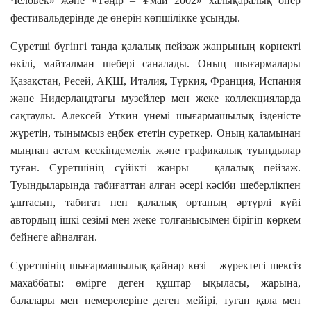
Человек» және «Тәңір – Ұмай 2002» халықаралық өнер
фестивальдерінде де өнерін көпшілікке ұсынды.
Суретші бүгінгі таңда қалалық пейзаж жанрының көрнекті
өкілі, майталман шебері саналады. Оның шығармалары
Қазақстан, Ресей, АҚШ, Италия, Түркия, Франция, Испания
және Нидерландтағы музейлер мен жеке коллекцияларда
сақтаулы. Алексей Уткин үнемі шығармашылық ізденісте
жүретін, тынымсыз еңбек ететін суреткер. Оның қаламынан
мыңнан астам кескіндемелік және графикалық туындылар
туған. Суретшінің сүйікті жанры – қалалық пейзаж.
Туындыларында табиғаттан алған әсері кәсіби шеберлікпен
ұштасып, табиғат пен қалалық ортаның әртүрлі күйі
автордың ішкі сезімі мен жеке толғанысымен бірігіп көркем
бейнеге айналған.
Суретшінің шығармашылық қайнар көзі – жүректегі шексіз
махаббаты: өмірге деген құштар ықыласы, жарына,
балалары мен немерелеріне деген мейірі, туған қала мен