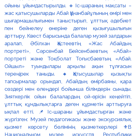
ойыны ұйымдастырылды. 🔹Іс-шараның мақсаты –
жас қатысушыларды Абай Құнанбайұлының өмірі мен
шығармашылығымен таныстырып, ұлттық әдебиет
пен бейнелеу өнеріне деген қызығушылығын
арттыру. Квест барысында балалар музей залдарын
аралап, Әбілхан Қастеевтің «Жас Абайдың
портреті», Сәрсенбай Бейсенбаевтың «Абай»
портреті және Тоқболат Тоғысбаевтың «Абай.
Ойшыл» туындылары арқылы ақын тұлғасын
тереңірек таныды. 🔸Қатысушылар қызықты
тапсырмалар орындап, Абайдың өмірбаяны, қара
сөздері мен өлеңдері бойынша білімдерін сынады.
Зияткерлік ойын балалардың ой-өрісін кеңейтіп,
ұлттық құндылықтарға деген құрметін арттыруға
ықпал етті. 📌Іс-шараны ұйымдастырған және
жүргізген: Музей педагогикасы және экскурсиялық
қызмет көрсету бөлімінің қызметкерлері ⚜️В
Национальном музее искусств Республики