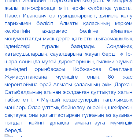
Павел Иванович Шороховпен кездесті. 🔸Кездесу
жылы атмосферада өтіп, еркін сұхбатқа ұласты.
Павел Иванович өз туындыларының дүниеге келу
тарихымен бөлісіп, Алматы қаласының көркем
келбетінің ажырамас бөлігіне айналған
монументалды мүсіндерге қатысты шығармашылық
ізденістері туралы баяндады. Сондай-ақ
қатысушылардың сауалдарына жауап берді. 🔹Іс-
шара соңында музей директорының ғылыми жұмыс
жөніндегі орынбасары Кобжанова Светлана
Жумасултановна мүсіншіге оның 80 жас
мерейтойына орай Алматы қаласының әкімі Дархан
Сатыбалдының атынан жолданған құттықтау хатын
табыс етті. ▫️Мұндай кездесулердің тағылымдық
мәні зор. Олар ұлттық бейнелеу өнерінің шежіресін
сақтауға, оны қалыптастырған тұлғаның өз аузынан
тыңдап, кейінгі ұрпаққа аманаттауға мүмкіндік
береді.