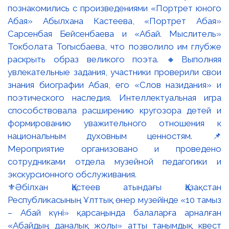
⚜️Әбілхан Қастеев атындағы Қазақстан
Республикасының Ұлттық өнер музейінде «10 тамыз
– Абай күні» қарсаңында балаларға арналған
«Абайдың даналық жолы» атты танымдық квест