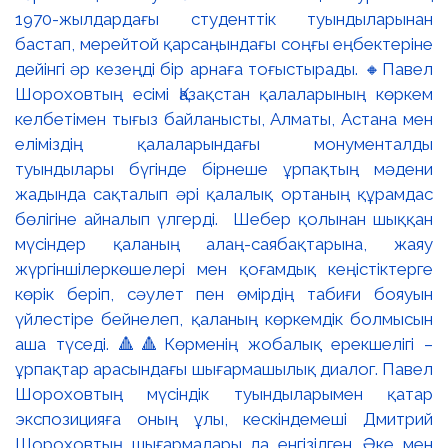
1970-жылдардағы студенттік туындыларынан
бастап, мерейтой қарсаңындағы соңғы еңбектеріне
дейінгі әр кезеңді бір арнаға тоғыстырады. 🔸Павел
Шороховтың есімі Қазақстан қалаларының көркем
келбетімен тығыз байланысты, Алматы, Астана мен
еліміздің қалаларындағы монументалды
туындылары бүгінде бірнеше ұрпақтың мәдени
жадында сақталып әрі қалалық ортаның құрамдас
бөлігіне айналып үлгерді. Шебер қолынан шыққан
мүсіндер қаланың алаң-саябақтарына, жаяу
жүргіншілеркөшелері мен қоғамдық кеңістіктерге
көрік беріп, сәулет пен өмірдің табиғи бояуын
үйлестіре бейнелеп, қаланың көркемдік болмысын
аша түседі. 🔺🔺Көрменің жобалық ерекшелігі –
ұрпақтар арасындағы шығармашылық диалог. Павел
Шороховтың мүсіндік туындыларымен қатар
экспозицияға оның ұлы, кескіндемеші Дмитрий
Шороховтың шығармалары да енгізілген. Әке мен