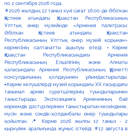
⚜️2026 жылдың 12 тамыз күні сағат 16:00-де Әбілхан
Қастеев атындағы Қазақстан Республикасының
Ұлттық өнер музейінде «Армения палитрасы:
Әбілхан Қастеев атындағы Қазақстан
Республикасының Ұлттық өнер музейі қорынан»
көрмесінің салтанатты ашылуы өтеді. ▫️Көрме
Қазақстан Республикасындағы Армения
Республикасының Елшілігінің және Алматы
қаласындағы Армения Республикасының Құрметті
консулдығының қолдауымен ұйымдастырылды.
▪️Көрме келушілерді музей қорындағы ХХ ғасырдағы
танымал армян суретшілерінің туындыларымен
таныстырады. Экспозицияға Арменияның бай
көркемдік дәстүрлерімен таныстыратын кескіндеме,
мүсін және сәндік-қолданбалы өнер туындылары
қойылған. 📍 Көрме 2026 жылғы 12 тамыз - 2
қыркүйек аралығында жұмыс істейді. ⚜️12 августа в