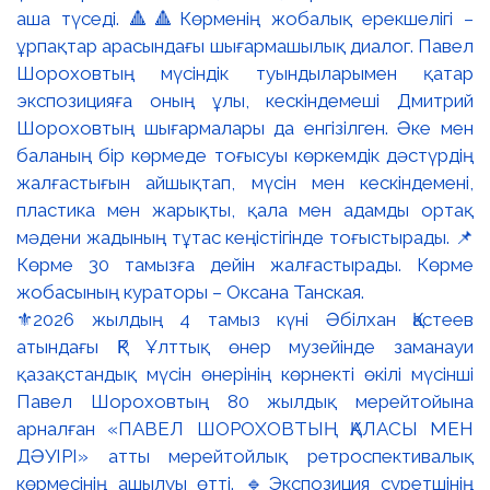
⚜️2026 жылдың 4 тамыз күні Әбілхан Қастеев
атындағы ҚР Ұлттық өнер музейінде заманауи
қазақстандық мүсін өнерінің көрнекті өкілі мүсінші
Павел Шороховтың 80 жылдық мерейтойына
арналған «ПАВЕЛ ШОРОХОВТЫҢ ҚАЛАСЫ МЕН
ДӘУІРІ» атты мерейтойлық ретроспективалық
көрмесінің ашылуы өтті. 🔹Экспозиция суретшінің