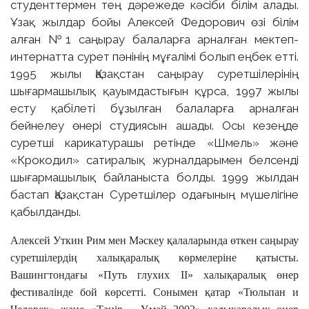
студенттермен тең дәрежеде кәсіби білім алады.
Ұзақ жылдар бойы Алексей Федорович өзі білім
алған №1 саңырау балаларға арналған мектеп-
интернатта сурет пәнінің мұғалімі болып еңбек етті.
1995 жылы Қазақстан саңырау суретшілерінің
шығармашылық қауымдастығын құрса, 1997 жылы
есту қабілеті бұзылған балаларға арналған
бейнелеу өнері студиясын ашады. Осы кезеңде
суретші карикатурашы ретінде «Шмель» және
«Крокодил» сатиралық журналдарымен белсенді
шығармашылық байланыста болды. 1999 жылдан
бастап Қазақстан Суретшілер одағының мүшелігіне
қабылданды.
Алексей Уткин Рим мен Мәскеу қалаларында өткен саңырау
суретшілердің халықаралық көрмелеріне қатысты.
Вашингтондағы «Путь глухих II» халықаралық өнер
фестивалінде бой көрсетті. Сонымен қатар «Тюльпан и