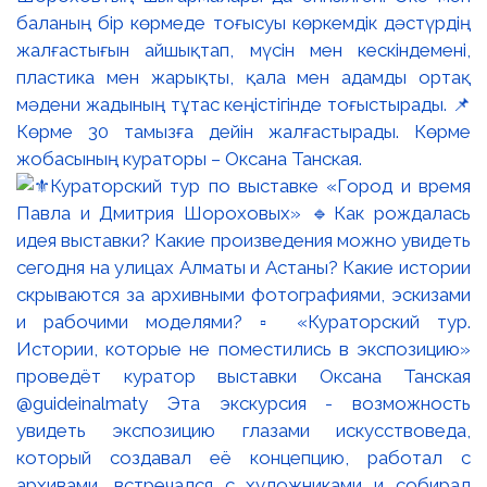
баланың бір көрмеде тоғысуы көркемдік дәстүрдің
жалғастығын айшықтап, мүсін мен кескіндемені,
пластика мен жарықты, қала мен адамды ортақ
мәдени жадының тұтас кеңістігінде тоғыстырады. 📌
Көрме 30 тамызға дейін жалғастырады. Көрме
жобасының кураторы – Оксана Танская.